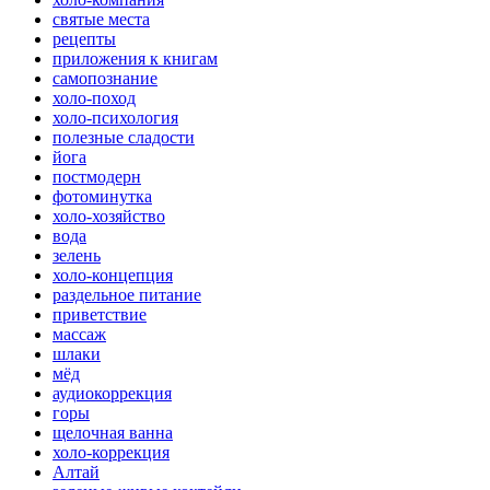
святые места
рецепты
приложения к книгам
самопознание
холо-поход
холо-психология
полезные сладости
йога
постмодерн
фотоминутка
холо-хозяйство
вода
зелень
холо-концепция
раздельное питание
приветствие
массаж
шлаки
мёд
аудиокоррекция
горы
щелочная ванна
холо-коррекция
Алтай