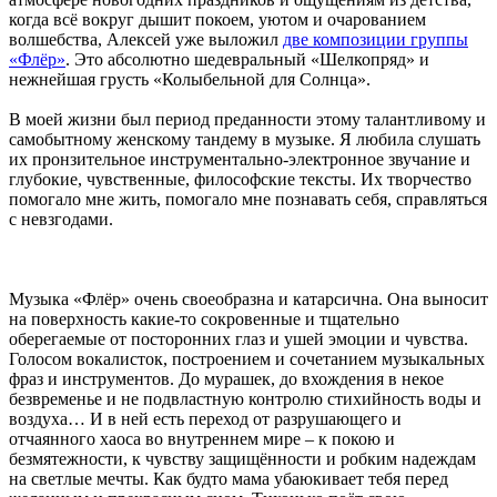
когда всё вокруг дышит покоем, уютом и очарованием
волшебства, Алексей уже выложил
две композиции группы
«Флёр»
. Это абсолютно шедевральный «Шелкопряд» и
нежнейшая грусть «Колыбельной для Солнца».
В моей жизни был период преданности этому талантливому и
самобытному женскому тандему в музыке. Я любила слушать
их пронзительное инструментально-электронное звучание и
глубокие, чувственные, философские тексты. Их творчество
помогало мне жить, помогало мне познавать себя, справляться
с невзгодами.
Музыка «Флёр» очень своеобразна и катарсична. Она выносит
на поверхность какие-то сокровенные и тщательно
оберегаемые от посторонних глаз и ушей эмоции и чувства.
Голосом вокалисток, построением и сочетанием музыкальных
фраз и инструментов. До мурашек, до вхождения в некое
безвременье и не подвластную контролю стихийность воды и
воздуха… И в ней есть переход от разрушающего и
отчаянного хаоса во внутреннем мире – к покою и
безмятежности, к чувству защищённости и робким надеждам
на светлые мечты. Как будто мама убаюкивает тебя перед