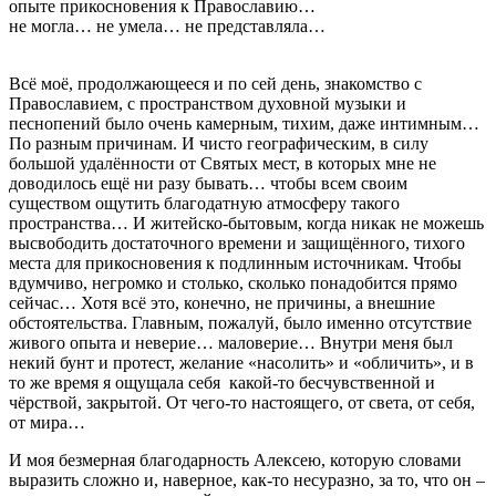
опыте прикосновения к Православию…
не могла… не умела… не представляла…
Всё моё, продолжающееся и по сей день, знакомство с
Православием, с пространством духовной музыки и
песнопений было очень камерным, тихим, даже интимным…
По разным причинам. И чисто географическим, в силу
большой удалённости от Святых мест, в которых мне не
доводилось ещё ни разу бывать… чтобы всем своим
существом ощутить благодатную атмосферу такого
пространства… И житейско-бытовым, когда никак не можешь
высвободить достаточного времени и защищённого, тихого
места для прикосновения к подлинным источникам. Чтобы
вдумчиво, негромко и столько, сколько понадобится прямо
сейчас… Хотя всё это, конечно, не причины, а внешние
обстоятельства. Главным, пожалуй, было именно отсутствие
живого опыта и неверие… маловерие… Внутри меня был
некий бунт и протест, желание «насолить» и «обличить», и в
то же время я ощущала себя какой-то бесчувственной и
чёрствой, закрытой. От чего-то настоящего, от света, от себя,
от мира…
И моя безмерная благодарность Алексею, которую словами
выразить сложно и, наверное, как-то несуразно, за то, что он –