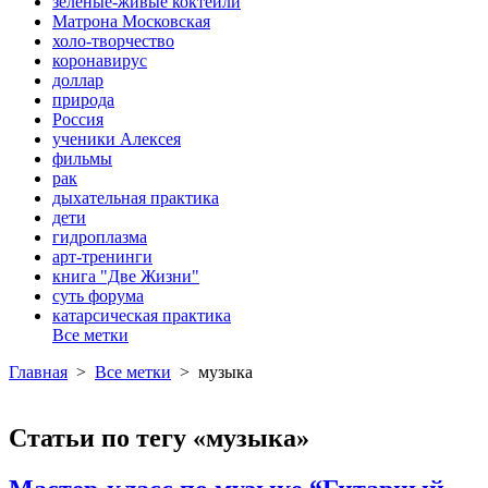
зеленые-живые коктейли
Матрона Московская
холо-творчество
коронавирус
доллар
природа
Россия
ученики Алексея
фильмы
рак
дыхательная практика
дети
гидроплазма
арт-тренинги
книга "Две Жизни"
суть форума
катарсическая практика
Все метки
Главная
>
Все метки
>
музыка
Статьи по тегу «музыка»