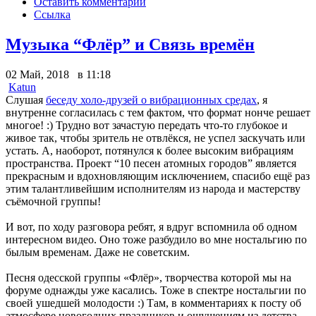
Оставить комментарий
Ссылка
Музыка “Флёр” и Связь времён
02 Май, 2018 в 11:18
Katun
Слушая
беседу холо-друзей о вибрационных средах
, я
внутренне согласилась с тем фактом, что формат нонче решает
многое! :) Трудно вот зачастую передать что-то глубокое и
живое так, чтобы зритель не отвлёкся, не успел заскучать или
устать. А, наоборот, потянулся к более высоким вибрациям
пространства. Проект “10 песен атомных городов” является
прекрасным и вдохновляющим исключением, спасибо ещё раз
этим талантливейшим исполнителям из народа и мастерству
съёмочной группы!
И вот, по ходу разговора ребят, я вдруг вспомнила об одном
интересном видео. Оно тоже разбудило во мне ностальгию по
былым временам. Даже не советским.
Песня одесской группы «Флёр», творчества которой мы на
форуме однажды уже касались. Тоже в спектре ностальгии по
своей ушедшей молодости :) Там, в комментариях к посту об
атмосфере новогодних праздников и ощущениям из детства,