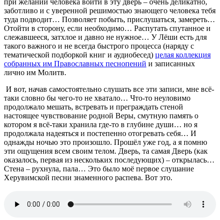
при желании человека войти в эту дверь – очень деликатно,
заботливо и с уверенной решимостью знающего человека тебя
туда подводит… Позволяет побыть, прислушаться, замереть…
Отойти в сторону, если необходимо… Распутать спутанное и
слежавшееся, затхлое и давно не нужное… У Лёши есть для
такого важного и не всегда быстрого процесса (наряду с
тематической подборкой книг и аудиобесед)
целая коллекция
собранных им Православных песнопений
и записанных
лично им Молитв.
И вот, начав самостоятельно слушать все эти записи, мне всё-
таки словно бы чего-то не хватало… Что-то неуловимо
продолжало мешать, встревать и преграждать стеной
настоящее чувствование родной Веры, смутную память о
котором я всё-таки хранила где-то в глубине души… но я
продолжала надеяться и постепенно отогревать себя… И
однажды ночью это произошло. Прошёл уже год, а я помню
эти ощущения всем своим телом. Дверь, та самая Дверь (как
оказалось, первая из нескольких последующих) – открылась…
Стена – рухнула, пала… Это было моё первое слушание
Херувимской песни знаменного распева. Вот это.