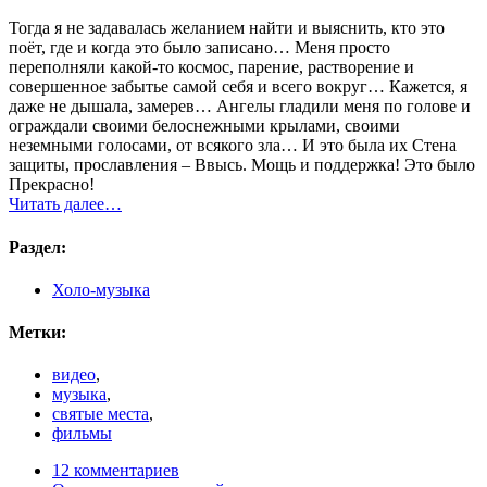
Тогда я не задавалась желанием найти и выяснить, кто это
поёт, где и когда это было записано… Меня просто
переполняли какой-то космос, парение, растворение и
совершенное забытье самой себя и всего вокруг… Кажется, я
даже не дышала, замерев… Ангелы гладили меня по голове и
ограждали своими белоснежными крылами, своими
неземными голосами, от всякого зла… И это была их Стена
защиты, прославления – Ввысь. Мощь и поддержка! Это было
Прекрасно!
Читать далее…
Раздел:
Холо-музыка
Метки:
видео
,
музыка
,
святые места
,
фильмы
12 комментариев