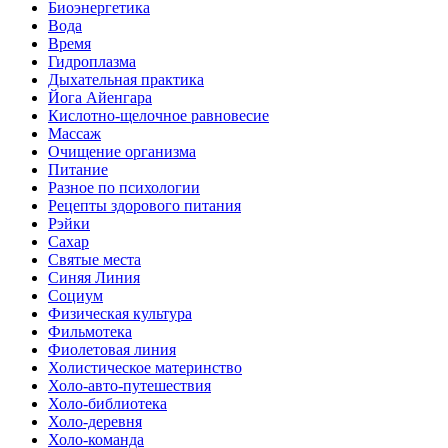
Биоэнергетика
Вода
Время
Гидроплазма
Дыхательная практика
Йога Айенгара
Кислотно-щелочное равновесие
Массаж
Очищение организма
Питание
Разное по психологии
Рецепты здорового питания
Рэйки
Сахар
Святые места
Синяя Линия
Социум
Физическая культура
Фильмотека
Фиолетовая линия
Холистическое материнство
Холо-авто-путешествия
Холо-библиотека
Холо-деревня
Холо-команда