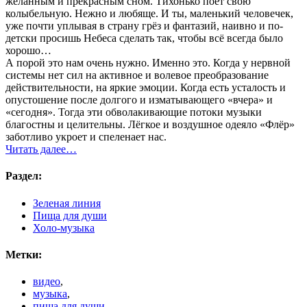
желанным и прекрасным сном. Тихонько поёт свою
колыбельную. Нежно и любяще. И ты, маленький человечек,
уже почти уплывая в страну грёз и фантазий, наивно и по-
детски просишь Небеса сделать так, чтобы всё всегда было
хорошо…
А порой это нам очень нужно. Именно это. Когда у нервной
системы нет сил на активное и волевое преобразование
действительности, на яркие эмоции. Когда есть усталость и
опустошение после долгого и изматывающего «вчера» и
«сегодня». Тогда эти обволакивающие потоки музыки
благостны и целительны. Лёгкое и воздушное одеяло «Флёр»
заботливо укроет и спеленает нас.
Читать далее…
Раздел:
Зеленая линия
Пища для души
Холо-музыка
Метки:
видео
,
музыка
,
пища для души