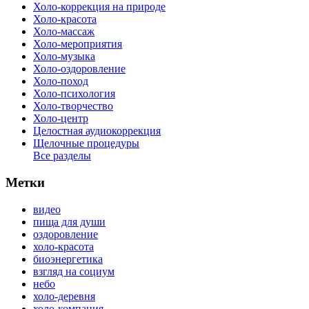
Холо-коррекция на природе
Холо-красота
Холо-массаж
Холо-мероприятия
Холо-музыка
Холо-оздоровление
Холо-поход
Холо-психология
Холо-творчество
Холо-центр
Целостная аудиокоррекция
Щелочные процедуры
Все разделы
Метки
видео
пища для души
оздоровление
холо-красота
биоэнергетика
взгляд на социум
небо
холо-деревня
холо-компания