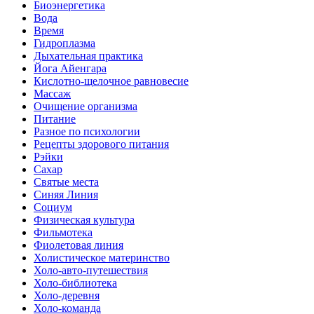
Биоэнергетика
Вода
Время
Гидроплазма
Дыхательная практика
Йога Айенгара
Кислотно-щелочное равновесие
Массаж
Очищение организма
Питание
Разное по психологии
Рецепты здорового питания
Рэйки
Сахар
Святые места
Синяя Линия
Социум
Физическая культура
Фильмотека
Фиолетовая линия
Холистическое материнство
Холо-авто-путешествия
Холо-библиотека
Холо-деревня
Холо-команда