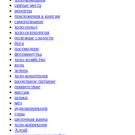
святые места
рецепты
приложения к книгам
самопознание
холо-поход
холо-психология
полезные сладости
йога
постмодерн
фотоминутка
холо-хозяйство
вода
зелень
холо-концепция
раздельное питание
приветствие
массаж
шлаки
мёд
аудиокоррекция
горы
щелочная ванна
холо-коррекция
Алтай