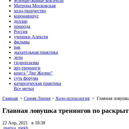
зеленые-живые коктейли
Матрона Московская
холо-творчество
коронавирус
доллар
природа
Россия
ученики Алексея
фильмы
рак
дыхательная практика
дети
гидроплазма
арт-тренинги
книга "Две Жизни"
суть форума
катарсическая практика
Все метки
Главная
>
Синяя Линия
>
Холо-психология
>
Главная ловушк
Главная ловушка тренингов по раскры
22 Апр, 2021 в 18:38
mariya_mekh