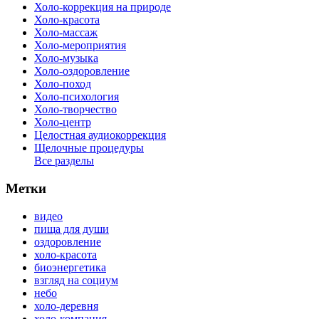
Холо-коррекция на природе
Холо-красота
Холо-массаж
Холо-мероприятия
Холо-музыка
Холо-оздоровление
Холо-поход
Холо-психология
Холо-творчество
Холо-центр
Целостная аудиокоррекция
Щелочные процедуры
Все разделы
Метки
видео
пища для души
оздоровление
холо-красота
биоэнергетика
взгляд на социум
небо
холо-деревня
холо-компания