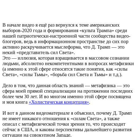
В начале видео я ещё раз вернулся к теме американских
выборов-2020 года и формирования «культа Трампа» среди
нашей патриотически-настроенной части сообщества видео-
блогеров, ведь в информационном пространстве до сих пор
активно раскручивается мыслеформа, что Д. Трамп — это
некий «представитель сил Света».
Это — иллюзия, которая взращивается в массовом сознании
людьми, абсолютно некомпетентными в вопросах метафизики
(а именно к этой сфере относятся такие понятия, как «силы
Света», «силы Тьмы», «борьба сил Света и Тьмы» и т.д.).
Дело в том, что данная область знаний — метафизика — это
сфера моей прямой специализации на протяжении последних
более чем 30 лет. И во многом именно этой сфере посвящена
и моя книга
«Холистическая концепция»
.
И вот в данном видеоматериале я объяснил, почему Д. Трамп
не имеет никакого отношения к «силам Света», а также
описал с метафизической точки зрения то, что происходит
сейчас в США, и каковы перспективы дальнейшего развития
ситуации на совокупном Западе.