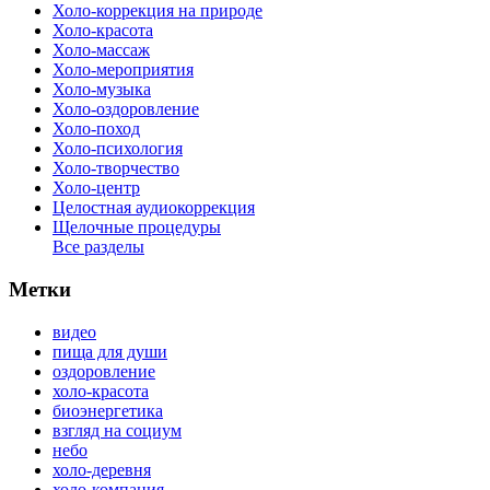
Холо-коррекция на природе
Холо-красота
Холо-массаж
Холо-мероприятия
Холо-музыка
Холо-оздоровление
Холо-поход
Холо-психология
Холо-творчество
Холо-центр
Целостная аудиокоррекция
Щелочные процедуры
Все разделы
Метки
видео
пища для души
оздоровление
холо-красота
биоэнергетика
взгляд на социум
небо
холо-деревня
холо-компания