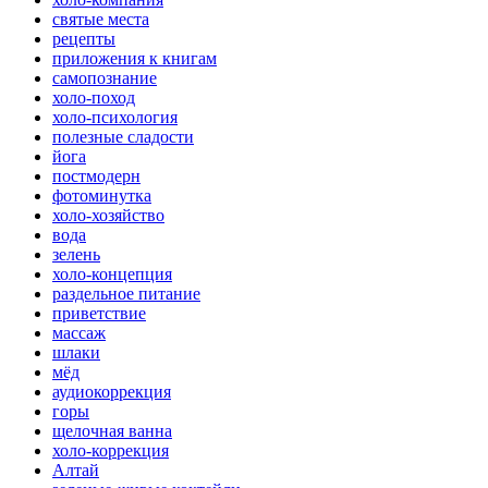
святые места
рецепты
приложения к книгам
самопознание
холо-поход
холо-психология
полезные сладости
йога
постмодерн
фотоминутка
холо-хозяйство
вода
зелень
холо-концепция
раздельное питание
приветствие
массаж
шлаки
мёд
аудиокоррекция
горы
щелочная ванна
холо-коррекция
Алтай