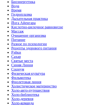
Биоэнергетика
Вода
Время
Гидроплазма
Дыхательная практика
Йога Айенгара
Кислотно-щелочное равновесие
Массаж
Очищение организма
Питание
Разное по психологии
Рецепты здорового питания
Рэйки
Сахар
Святые места
Синяя Линия
Социум
Физическая культура
Фильмотека
Фиолетовая линия
Холистическое материнство
Холо-авто-путешествия
Холо-библиотека
Холо-деревня
Холо-команда