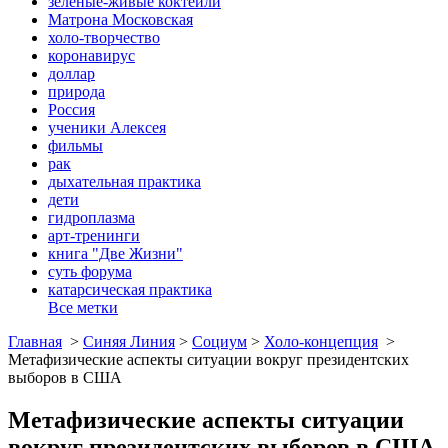
зеленые-живые коктейли
Матрона Московская
холо-творчество
коронавирус
доллар
природа
Россия
ученики Алексея
фильмы
рак
дыхательная практика
дети
гидроплазма
арт-тренинги
книга "Две Жизни"
суть форума
катарсическая практика
Все метки
Главная
>
Синяя Линия
>
Социум
>
Холо-концепция
>
Метафизические аспекты ситуации вокруг президентских
выборов в США
Метафизические аспекты ситуации
вокруг президентских выборов в США