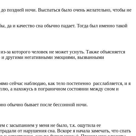
ь до поздней ночи. Выспаться было очень желательно, чтобы не
ы, да и качество сна обычно падает. Тогда был именно такой
з-за которого человек не может уснуть. Также объясняется
стью и другими негативными эмоциями, вызванными
рямо сейчас наблюдаю, как тело постепенно расслабляется, и я
сплю, а нахожусь в пограничном состоянии между сном и
 оно обычно бывает после бессонной ночи.
м с засыпанием у меня не было, т.к. ощутила ее
адали от нарушения сна. Вскоре я начала замечать, что спать