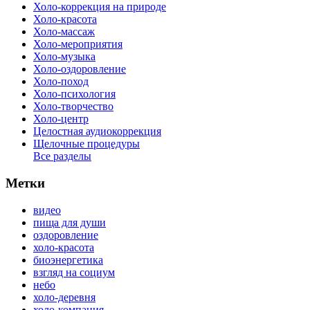
Холо-коррекция на природе
Холо-красота
Холо-массаж
Холо-мероприятия
Холо-музыка
Холо-оздоровление
Холо-поход
Холо-психология
Холо-творчество
Холо-центр
Целостная аудиокоррекция
Щелочные процедуры
Все разделы
Метки
видео
пища для души
оздоровление
холо-красота
биоэнергетика
взгляд на социум
небо
холо-деревня
холо-компания