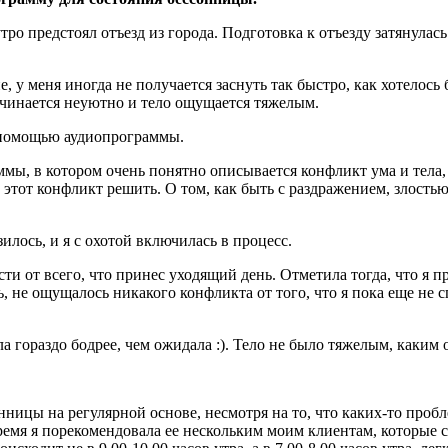
ро предстоял отъезд из города. Подготовка к отъезду затянулас
у меня иногда не получается заснуть так быстро, как хотелось б
начинается неуютно и тело ощущается тяжелым.
с помощью аудиопрограммы.
ы, в котором очень понятно описывается конфликт ума и тела, и
как этот конфликт решить. О том, как быть с раздражением, зло
илось, и я с охотой включилась в процесс.
ти от всего, что принес уходящий день. Отметила тогда, что я п
, не ощущалось никакого конфликта от того, что я пока еще не 
 гораздо бодрее, чем ожидала :). Тело не было тяжелым, каким
ицы на регулярной основе, несмотря на то, что каких-то пробле
мя я порекомендовала ее нескольким моим клиентам, которые стр