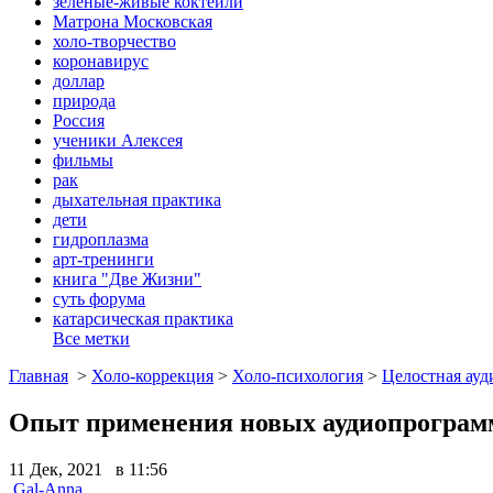
зеленые-живые коктейли
Матрона Московская
холо-творчество
коронавирус
доллар
природа
Россия
ученики Алексея
фильмы
рак
дыхательная практика
дети
гидроплазма
арт-тренинги
книга "Две Жизни"
суть форума
катарсическая практика
Все метки
Главная
>
Холо-коррекция
>
Холо-психология
>
Целостная ауд
Опыт применения новых аудиопрограм
11 Дек, 2021 в 11:56
Gal-Anna