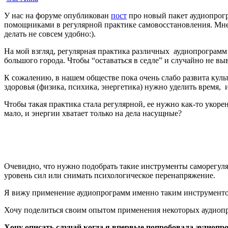
У нас на форуме опубликован
пост
про новый пакет аудиопрог
помощниками в регулярной практике самовосстановления. Мне 
делать не совсем удобно:).
На мой взгляд,
регулярная практика различных аудиопрограмм 
большого города. Чтобы “оставаться в седле” и случайно не вы
К сожалению, в нашем обществе пока очень слабо развита куль
здоровья (физика, психика, энергетика) нужно уделить время,
Чтобы такая практика стала регулярной, ее нужно как-то укоре
мало, и энергии хватает только на дела насущные?
Очевидно, что нужно подобрать такие инструменты саморегуляц
уровень сил или снимать психологическое перенапряжение.
Я вижу применение аудиопрограмм именно таким инструменто
Хочу поделиться своим опытом применения некоторых аудиопро
Хочу описать случай когда я впервые попробовала аудиопр