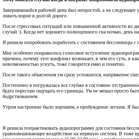
Завершившийся рабочий день был непростой, а на следующее ут
ловить ворон в долгой дороге.
После стрессовых ситуаций или повышенной активности во дне, 
случай :). Когда нет хорошего полноценного сна ночью, день 
Я решила попробовать поработать с состоянием бессонницы 
Мне особенно понравилось голосовое вступление аудиопрограмм
причина, почему этот конфликт возникает, в чем его суть, и 
невозможностью уснуть, тоже говорится емко и понятно.
После такого объяснения ум сразу успокоился, напряжение сниз
Постепенно я погружалась все глубже в состояние отстраненнос
будто перестаю ощущать его границы. Ум не мешал просто быть
бодрствованием.
Утром настроение было хорошим, а пробуждение легким. Я была
Я решила попрактиковать аудиопрограмму для состояния бессонн
уравновешивающее воздействие на нервную систему. В тоже вре