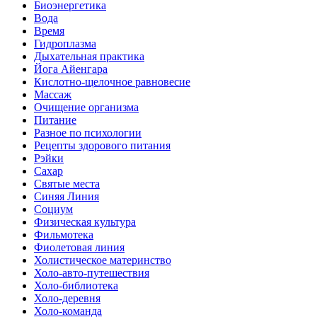
Биоэнергетика
Вода
Время
Гидроплазма
Дыхательная практика
Йога Айенгара
Кислотно-щелочное равновесие
Массаж
Очищение организма
Питание
Разное по психологии
Рецепты здорового питания
Рэйки
Сахар
Святые места
Синяя Линия
Социум
Физическая культура
Фильмотека
Фиолетовая линия
Холистическое материнство
Холо-авто-путешествия
Холо-библиотека
Холо-деревня
Холо-команда