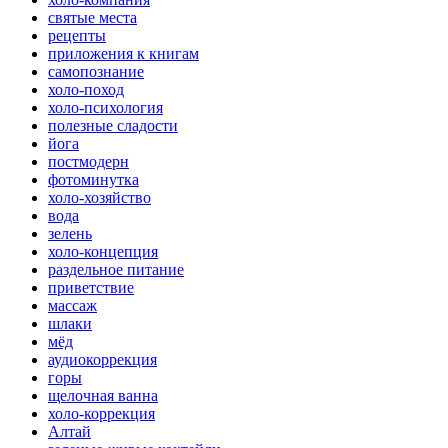
святые места
рецепты
приложения к книгам
самопознание
холо-поход
холо-психология
полезные сладости
йога
постмодерн
фотоминутка
холо-хозяйство
вода
зелень
холо-концепция
раздельное питание
приветствие
массаж
шлаки
мёд
аудиокоррекция
горы
щелочная ванна
холо-коррекция
Алтай