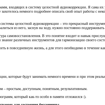
рамм, входящих в систему целостной аудиокоррекции.
Я сама их 
захотелось немного подробнее описать свой опыт работы с нек
системы целостной аудиокоррекции – это
прекрасный инструмен
валиться из него, заснув на ходу, нужно постоянно поддерживат
тура самовосстановления. В это понятие входит и навык прислуши
 и знание различных инструментов для гармонизации своего сост
нить в повседневную жизнь, а для этого необходимо в течение как
ии, которые будут занимать немного времени и при этом реальн
м – простым, доступным, понятным, результативным.
грамм, который как-то особо в памяти отложился :).
ограмму для состояния бессонницы.