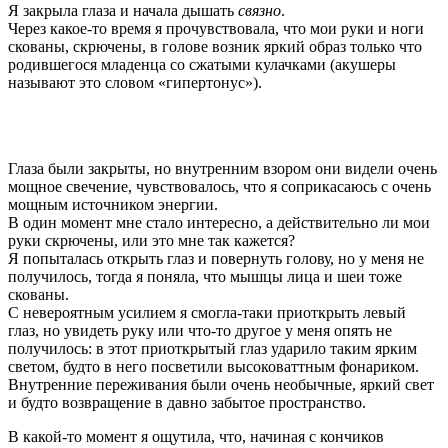
Я закрыла глаза и начала дышать
связно
.
Через какое-то время я прочувствовала, что мои руки и ноги
скованы, скрючены, в голове возник яркий образ только что
родившегося младенца со сжатыми кулачками (акушеры
называют это словом «гипертонус»).
Глаза были закрыты, но внутренним взором они видели очень
мощное свечение, чувствовалось, что я соприкасаюсь с очень
мощным источником энергии.
В один момент мне стало интересно, а действительно ли мои
руки скрючены, или это мне так кажется?
Я попыталась открыть глаз и повернуть голову, но у меня не
получилось, тогда я поняла, что мышцы лица и шеи тоже
скованы.
С невероятным усилием я смогла-таки приоткрыть левый
глаз, но увидеть руку или что-то другое у меня опять не
получилось: в этот приоткрытый глаз ударило таким ярким
светом, будто в него посветили высоковаттным фонариком.
Внутренние переживания были очень необычные, яркий свет
и будто возвращение в давно забытое пространство.
В какой-то момент я ощутила, что, начиная с кончиков