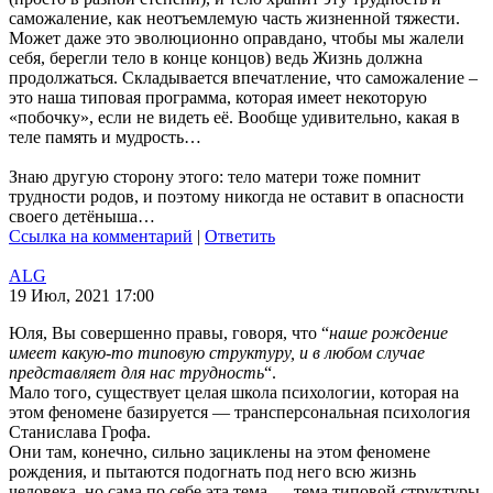
саможаление, как неотъемлемую часть жизненной тяжести.
Может даже это эволюционно оправдано, чтобы мы жалели
себя, берегли тело в конце концов) ведь Жизнь должна
продолжаться. Складывается впечатление, что саможаление –
это наша типовая программа, которая имеет некоторую
«побочку», если не видеть её. Вообще удивительно, какая в
теле память и мудрость…
Знаю другую сторону этого: тело матери тоже помнит
трудности родов, и поэтому никогда не оставит в опасности
своего детёныша…
Ссылка на комментарий
|
Ответить
ALG
19 Июл, 2021 17:00
Юля, Вы совершенно правы, говоря, что “
наше рождение
имеет какую-то типовую структуру, и в любом случае
представляет для нас трудность
“.
Мало того, существует целая школа психологии, которая на
этом феномене базируется — трансперсональная психология
Станислава Грофа.
Они там, конечно, сильно зациклены на этом феномене
рождения, и пытаются подогнать под него всю жизнь
человека, но сама по себе эта тема — тема типовой структуры