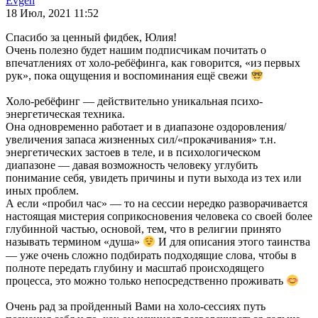
Evgen
18 Июл, 2021 11:52
Спасибо за ценный фидбек, Юлия!
Очень полезно будет нашим подписчикам почитать о
впечатлениях от холо-ребёфинга, как говорится, «из первых
рук», пока ощущения и воспоминания ещё свежи
Холо-ребёфинг — действительно уникальная психо-
энергетическая техника.
Она одновременно работает и в диапазоне оздоровления/
увеличения запаса жизненных сил/«прокачивания» т.н.
энергетических застоев в теле, и в психологическом
диапазоне — давая возможность человеку углубить
понимание себя, увидеть причины и пути выхода из тех или
иных проблем.
А если «пробил час» — то на сессии нередко разворачивается
настоящая мистерия соприкосновения человека со своей более
глубинной частью, основой, тем, что в религии принято
называть термином «душа»
И для описания этого таинства
— уже очень сложно подбирать подходящие слова, чтобы в
полноте передать глубину и масштаб происходящего
процесса, это можно только непосредственно проживать
Очень рад за пройденный Вами на холо-сессиях путь