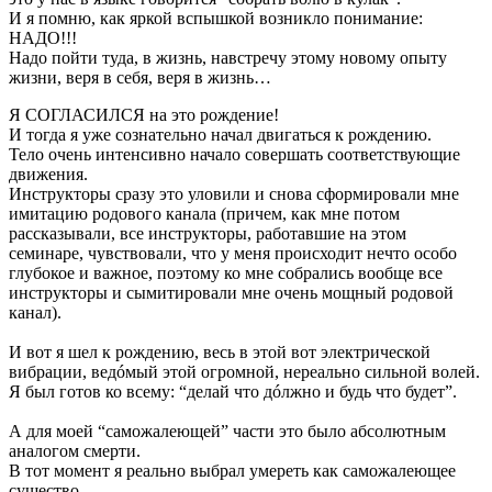
И я помню, как яркой вспышкой возникло понимание:
НАДО!!!
Надо пойти туда, в жизнь, навстречу этому новому опыту
жизни, веря в себя, веря в жизнь…
Я СОГЛАСИЛСЯ на это рождение!
И тогда я уже сознательно начал двигаться к рождению.
Тело очень интенсивно начало совершать соответствующие
движения.
Инструкторы сразу это уловили и снова сформировали мне
имитацию родового канала (причем, как мне потом
рассказывали, все инструкторы, работавшие на этом
семинаре, чувствовали, что у меня происходит нечто особо
глубокое и важное, поэтому ко мне собрались вообще все
инструкторы и сымитировали мне очень мощный родовой
канал).
И вот я шел к рождению, весь в этой вот электрической
вибрации, ведóмый этой огромной, нереально сильной волей.
Я был готов ко всему: “делай что дóлжно и будь что будет”.
А для моей “саможалеющей” части это было абсолютным
аналогом смерти.
В тот момент я реально выбрал умереть как саможалеющее
существо.