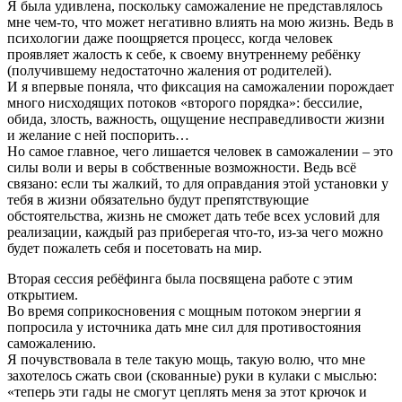
Я была удивлена, поскольку саможаление не представлялось
мне чем-то, что может негативно влиять на мою жизнь. Ведь в
психологии даже поощряется процесс, когда человек
проявляет жалость к себе, к своему внутреннему ребёнку
(получившему недостаточно жаления от родителей).
И я впервые поняла, что фиксация на саможалении порождает
много нисходящих потоков «второго порядка»: бессилие,
обида, злость, важность, ощущение несправедливости жизни
и желание с ней поспорить…
Но самое главное, чего лишается человек в саможалении – это
силы воли и веры в собственные возможности. Ведь всё
связано: если ты жалкий, то для оправдания этой установки у
тебя в жизни обязательно будут препятствующие
обстоятельства, жизнь не сможет дать тебе всех условий для
реализации, каждый раз приберегая что-то, из-за чего можно
будет пожалеть себя и посетовать на мир.
Вторая сессия ребёфинга была посвящена работе с этим
открытием.
Во время соприкосновения с мощным потоком энергии я
попросила у источника дать мне сил для противостояния
саможалению.
Я почувствовала в теле такую мощь, такую волю, что мне
захотелось сжать свои (скованные) руки в кулаки с мыслью:
«теперь эти гады не смогут цеплять меня за этот крючок и