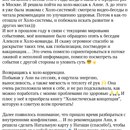
в Москве. И решила пойти на холо-массаж к Анне. А до этого
я уже была знакома с Холо-системой: смотрела видео-беседы и
читала рекомендации по улучшению здоровья. Потом я как-то
отошла от Холо-системы, и побежала искать развитие в
других местах)))
И вот в прошлом году в связи с текущими мировыми
событиями, моё внимание было обращено опять к беседам
Алексея и Холо-команды. И скажу огромное спасибо за
раскрытие таких тем, как глобализация, постмодерн и
вакцинация… Это очень помогло сориентироваться в потоке
лживой и неполной информации, помогло посмотреть на
события с другой стороны и уловить суть
Возвращаясь к холо-коррекции.
Побывав у Ани на сессиях, я ощутила энергию,
выносливость, а также мягкость и теплоту её рук
Она
очень расположила меня к себе, и не раз подсказывала, как
можно поработать с моими проблемами по здоровью
И
плюс у неё я приобрела книгу “Холистическая концепция”,
которую я советую всем прочитать!
Далее появилось понимание, что пришло время разбираться с
внутренними конфликтами… И по рекомендации Ани, я
решила сделать Натальную карту у Наташи (спасибо!), чтобы