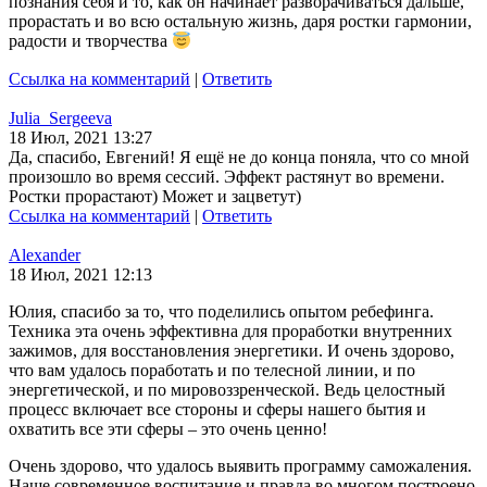
познания себя и то, как он начинает разворачиваться дальше,
прорастать и во всю остальную жизнь, даря ростки гармонии,
радости и творчества
Ссылка на комментарий
|
Ответить
Julia_Sergeeva
18 Июл, 2021 13:27
Да, спасибо, Евгений! Я ещё не до конца поняла, что со мной
произошло во время сессий. Эффект растянут во времени.
Ростки прорастают) Может и зацветут)
Ссылка на комментарий
|
Ответить
Alexander
18 Июл, 2021 12:13
Юлия, спасибо за то, что поделились опытом ребефинга.
Техника эта очень эффективна для проработки внутренних
зажимов, для восстановления энергетики. И очень здорово,
что вам удалось поработать и по телесной линии, и по
энергетической, и по мировоззренческой. Ведь целостный
процесс включает все стороны и сферы нашего бытия и
охватить все эти сферы – это очень ценно!
Очень здорово, что удалось выявить программу саможаления.
Наше современное воспитание и правда во многом построено