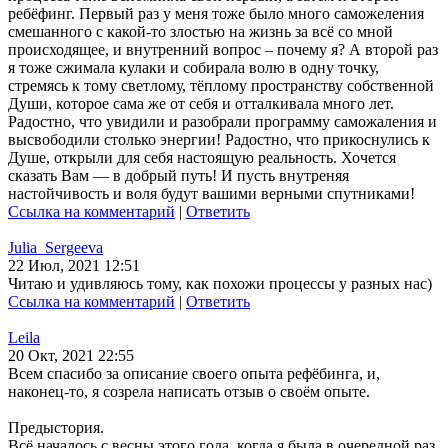
ребёфинг. Первый раз у меня тоже было много саможеления
смешанного с какой-то злостью на жизнь за всё со мной
происходящее, и внутренний вопрос – почему я? А второй раз
я тоже сжимала кулаки и собирала волю в одну точку,
стремясь к тому светлому, тёплому пространству собственной
Души, которое сама же от себя и отталкивала много лет.
Радостно, что увидили и разобрали программу саможаления и
высвободили столько энергии! Радостно, что прикоснулись к
Душе, открыли для себя настоящую реальность. Хочется
сказать Вам — в добрый путь! И пусть внутреняя
настойчивость и воля будут вашими верными спутниками!
Ссылка на комментарий
|
Ответить
Julia_Sergeeva
22 Июл, 2021 12:51
Читаю и удивляюсь тому, как похожи процессы у разных нас)
Ссылка на комментарий
|
Ответить
Leila
20 Окт, 2021 22:55
Всем спасибо за описание своего опыта рефёбинга, и,
наконец-то, я созрела написать отзыв о своём опыте.
Предыстория.
Всё началось с весны этого года, когда я была в очередной раз