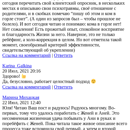
сегодня перечитать свой клиентский опросник, в нескольких
местах я описываю свои психотравмы, своё отношение с
родителями, и в скобках помечаю “пишу об этом и ком в
горле стоит”. (А один из запросов был – чтобы прошлое не
болело). И вот сегодня читаю и понимаю: кома в горле нет!
Нет сожаления! Есть прожитый опыт, спокойное восприятие
и благодарность Жизни за него. Наверное, это не только
ребёфинг, а холо-коррекция в целом. Но вот отметила такой
момент, своеобразный критерий эффективности,
свидетельствующий об укреплении)
Ссылка на комментарий
|
Ответить
Karina_Galkina
20 Июл, 2021 20:16
Здорово!
Да, безусловно, работает целостный подход
Ссылка на комментарий
|
Ответить
Марина Михацкая
22 Июл, 2021 12:40
Юля! Читаю Ваш пост и радуюсь! Радуюсь многому. Во-
первых, тому что удалось поработать с Женей и Аней. Это
несомненная жизненная удача побывать у Ани в руках и
поребёфить с Женей. Пока читала такое живое описание всего
процесса тоже вспомнила свой первый, а затем и второй