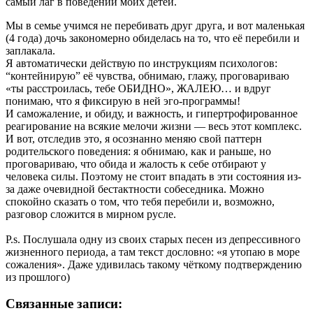
самый лаг в поведении моих детей.
Мы в семье учимся не перебивать друг друга, и вот маленькая
(4 года) дочь закономерно обиделась на то, что её перебили и
заплакала.
Я автоматически действую по инструкциям психологов:
“контейнирую” её чувства, обнимаю, глажу, проговариваю
«ты расстроилась, тебе ОБИДНО», ЖАЛЕЮ… и вдруг
понимаю, что я фиксирую в ней эго-программы!
И саможаление, и обиду, и важность, и гипертрофированное
реагирование на всякие мелочи жизни — весь этот комплекс.
И вот, отследив это, я осознанно меняю свой паттерн
родительского поведения: я обнимаю, как и раньше, но
проговариваю, что обида и жалость к себе отбирают у
человека силы. Поэтому не стоит впадать в эти состояния из-
за даже очевидной бестактности собеседника. Можно
спокойно сказать о том, что тебя перебили и, возможно,
разговор сложится в мирном русле.
P.s. Послушала одну из своих старых песен из депрессивного
жизненного периода, а там текст дословно: «я утопаю в море
сожаления». Даже удивилась такому чёткому подтверждению
из прошлого)
Связанные записи: