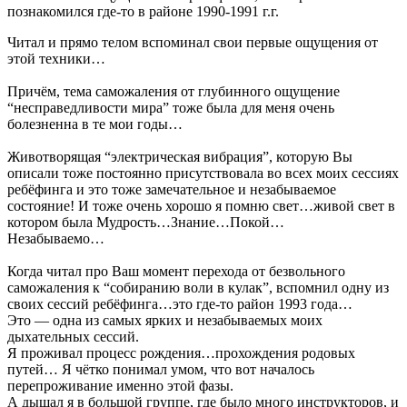
познакомился где-то в районе 1990-1991 г.г.
Читал и прямо телом вспоминал свои первые ощущения от
этой техники…
Причём, тема саможаления от глубинного ощущение
“несправедливости мира” тоже была для меня очень
болезненна в те мои годы…
Животворящая “электрическая вибрация”, которую Вы
описали тоже постоянно присутствовала во всех моих сессиях
ребёфинга и это тоже замечательное и незабываемое
состояние! И тоже очень хорошо я помню свет…живой свет в
котором была Мудрость…Знание…Покой…
Незабываемо…
Когда читал про Ваш момент перехода от безвольного
саможаления к “собиранию воли в кулак”, вспомнил одну из
своих сессий ребёфинга…это где-то район 1993 года…
Это — одна из самых ярких и незабываемых моих
дыхательных сессий.
Я проживал процесс рождения…прохождения родовых
путей… Я чётко понимал умом, что вот началось
перепроживание именно этой фазы.
А дышал я в большой группе, где было много инструкторов, и