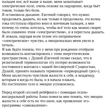
пальцев ног, всё выше и выше, меня захватывает
электрическое поле, очень похоже на ощущение, когда бьёт
током, только без боли.
Я остановила дыхание. Евгений говорил, что нужно
продолжать дышать, но как только я продолжала, эта волна
тока отступала обратно вниз к кончикам пальцев, а мне
почему-то очень хотелось, чтобы всё тело как можно скорее
было охвачено этим «электричеством», и я перестала дышать.
Я лежала, ощущая всем телом это непривычное
«электрическое» чувство, а эмоционально меня увело в
печаль.
Я как будто поняла, что у меня при рождении отобрали
возможность контактировать с этим энергетическим
пространством, с Душой (Евгений позже сказал, что в
религиозной терминологии эту потерю возможности
постоянного контакта с нашей бессмертной Сущностью,
Душой, принято называть термином «первородный грех»).
Меня захлестнуло чувством жалости к себе, к младенцу,
которым я когда-то была, и я начала плакать.
Но постепенно тело и эмоции успокоились.
Перед второй сессией ребёфинга с помощью психо-
висцеральной работы Анна помогла мне понять, что эмоции
жалости к себе есть не что иное, как проявление эго-
программы «саможаление».