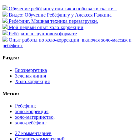
Обучение ребёфингу или как я побывал в сказке...
Видео: Обучение Ребёфингу у Алексея Галкина
Ребёфинг. Мощная техника перезагрузки.
Мой первый опыт холо-коррекции
Ребёфинг в групповом формате
Опыт работы по холо-коррекции, включая холо-массаж и
ребёфинг
Раздел:
Биоэнергетика
Зеленая линия
Холо-коррекция
Метки:
Ребефинг
,
холо-коррекция
,
холо-материнство
,
холо-ребёфинг
27 комментариев
Оставить комментарий