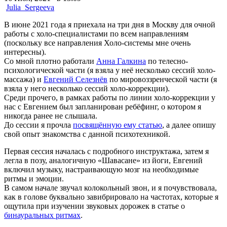
Julia_Sergeeva
В июне 2021 года я приехала на три дня в Москву для очной
работы с холо-специалистами по всем направлениям
(поскольку все направления Холо-системы мне очень
интересны).
Со мной плотно работали
Анна Галкина
по телесно-
психологической части (я взяла у неё несколько сессий холо-
массажа) и
Евгений Селезнёв
по мировоззренческой части (я
взяла у него несколько сессий холо-коррекции).
Среди прочего, в рамках работы по линии холо-коррекции у
нас с Евгением был запланирован ребёфинг, о котором я
никогда ранее не слышала.
До сессии я прочла
посвящённую ему статью
, а далее опишу
свой опыт знакомства с данной психотехникой.
Первая сессия началась с подробного инструктажа, затем я
легла в позу, аналогичную «Шавасане» из йоги, Евгений
включил музыку, настраивающую мозг на необходимые
ритмы и эмоции.
В самом начале звучал колокольный звон, и я почувствовала,
как в голове буквально завибрировало на частотах, которые я
ощутила при изучении звуковых дорожек в статье о
бинауральных ритмах
.