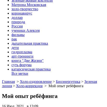
зеленые-живые коктейли
Матрона Московская
холо-творчество
коронавирус
доллар
природа
Россия
ученики Алексея
фильмы
рак
дыхательная практика
дети
гидроплазма
арт-тренинги
книга "Две Жизни"
суть форума
катарсическая практика
Все метки
Главная
>
Холо-оздоровление
>
Биоэнергетика
>
Зеленая
линия
>
Холо-коррекция
>
Мой опыт ребёфинга
Мой опыт ребёфинга
16 Июл, 2021 в 13:09