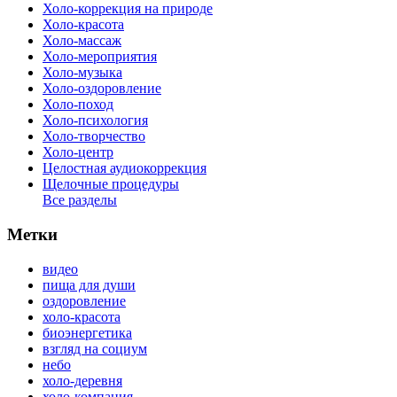
Холо-коррекция на природе
Холо-красота
Холо-массаж
Холо-мероприятия
Холо-музыка
Холо-оздоровление
Холо-поход
Холо-психология
Холо-творчество
Холо-центр
Целостная аудиокоррекция
Щелочные процедуры
Все разделы
Метки
видео
пища для души
оздоровление
холо-красота
биоэнергетика
взгляд на социум
небо
холо-деревня
холо-компания