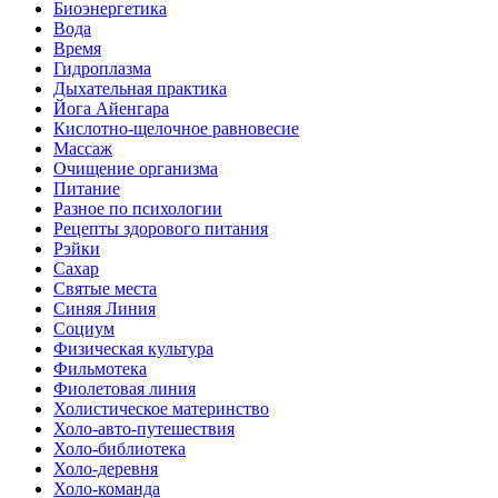
Биоэнергетика
Вода
Время
Гидроплазма
Дыхательная практика
Йога Айенгара
Кислотно-щелочное равновесие
Массаж
Очищение организма
Питание
Разное по психологии
Рецепты здорового питания
Рэйки
Сахар
Святые места
Синяя Линия
Социум
Физическая культура
Фильмотека
Фиолетовая линия
Холистическое материнство
Холо-авто-путешествия
Холо-библиотека
Холо-деревня
Холо-команда