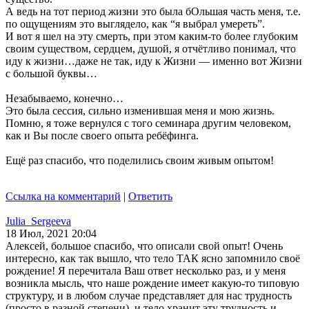
А ведь на тот период жизни это была бОльшая часть меня, т.е.
по ощущениям это выглядело, как “я выбрал умереть”.
И вот я шел на эту смерть, при этом каким-то более глубоким
своим существом, сердцем, душой, я отчётливо понимал, что
иду к жизни…даже не так, иду к Жизни — именно вот Жизни
с большой буквы…
Незабываемо, конечно…
Это была сессия, сильно изменившая меня и мою жизнь.
Помню, я тоже вернулся с того семинара другим человеком,
как и Вы после своего опыта ребёфинга.
Ещё раз спасибо, что поделились своим живым опытом!
Ссылка на комментарий
|
Ответить
Julia_Sergeeva
18 Июл, 2021 20:04
Алексей, большое спасибо, что описали свой опыт! Очень
интересно, как так вышло, что тело ТАК ясно запомнило своё
рождение! Я перечитала Ваш ответ несколько раз, и у меня
возникла мысль, что наше рождение имеет какую-то типовую
структуру, и в любом случае представляет для нас трудность
(просто в разной степени), и тело хранит эту трудность и