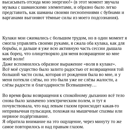
высасывать отсюда мою энергию!» (в этот момент звучала
музыка с шаманскими элементами, и образно было легко
представить, как шаманы своими песнопениями с бубнами и
варганами выгоняют тёмные силы из моего подсознания).
Кулаки мои сжимались с большим трудом, но в один момент я
смогла управлять своими руками, я сжала оба кулака, как для
борьбы, и дальше я уже всю активную часть сессии дышала
как борец, что олицетворяло для меня возвращение ко мне
моей воли!
Даже вспомнилось образное выражение «воля в кулаке».
Всё моё существо было залито радостью от возвращения той
большой части силы, которая от рождения была во мне, и у
меня потекли слёзы, но это были уже не слёзы жалости, а
слёзы радости и благодарности Всевышнему…
Во время фазы возвращения к спокойному дыханию всё тело
снова было захвачено электрическим полем, и тут я
почувствовала, что над левым глазом происходит какая-то
непривычная пульсация, похожая на мышечные спазмы или
нервное подёргивание.
Я обратила внимание на это ощущение, через минуту то же
самое повторилось и над правым глазом.