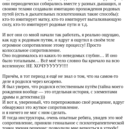
они периодически собирались вместе у разных дышащих, и
своими телами создавали имитацию прохождения родовых
путей (есть в дыхательных психотехниках такие способы):
кто-то имитирует матку, кто-то имитирует выталкивающую
силу, кто-то имитирует родовые пути и т.д.
И вот они со мной начали так работать, я реально ощущаю,
как иду к родовым путям, и вдруг я ощутил в своём теле
огромное сопротивление этому процессу! Просто
колоссальное сопротивление.
Оно поднималось из каких-то неведомых глубин… И оно
было тотальным… Всё моё тело словно бы кричало на всю
вселенную: НЕ ХОЧУУУУУУ!!!!
Причём, в тот период я ещё не знал о том, что на самом-то
деле я родился через кесарево.
Я был уверен, что родился естественным путём (тайна моего
рождения вообще — это отдельная история, с элементами
драмы и детектива:)))
И вот я, уверенный, что перепроживаю своё рождение, вдруг
обнаружил это жуткое сопротивление.
и я ничего не мог с ним сделать.
И тогда инструкторы, очень опытные ребята, увидев это моё
сопротивление, приняли гениальное с психотерапевтической
точки зрения решение: позволили мне вернуться в утробу!