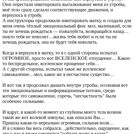
Они перестали имитировать выталкивание меня из утробы,
моё тело сразу сделало соответствующие движения, и
вернулось в утробу.
А инструкторы продолжали имитировать матку, и создали для
меня очень тёплый эмоциональный фон: мол, маленький, если
ты не хочешь рождаться — пожалуйста, возвращайся назад…
никто тебя не неволит…жизнь тебя любит и если ты не
хочешь рождаться, она не будет тебя неволить.
Когда я вернулся в матку, то я с одной стороны испытал
ОГРОМНОЕ, просто вот ВСЕЛЕНСКОЕ отпущение… Какое-
то беспредельное, вселенское прощение себя…
А с другой стороны, испытал такое же вселенское
саможаление…мол, какое же я несчастное существо…
И вот так я продолжал дышать внутри утробы, осознавая все
эти эмоциональные и информационные потоки, среди
которые это саможаление, горечь, “несчастность” были
особенно сильными.
И вдруг, в какой-то момент из глубины моего тела возник
такой же вот волевой импульс, как описали Вы…
Пришла какая-то нереально огромная, сильная воля…
И я словно бы весь собрался…действительно, ощущение, как
это у нас в языке говорится “собрать волю в кулак”.