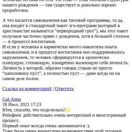
нашего рождения — там существует и довольно хорошо
проработана.
А что касается саможаления как типовой программы, то да,
она входит в стандартный пакет эго-программ (который в
христианстве называется “первородный грех”), мы этот пакет
получаем частично прямо с рождения, хотя в большей степени
— в процессе воспитания.
И если у человека и кармически много накоплена опыта
саможаления, и в процессе воспитания оно поддерживалось
окружением, то человек сформируется в хронически
плачущую, стенающую, изощрённо жалеющую себя личность.
Личность у которой, образно говоря, стакан не просто
“наполовину пуст”, а полностью пуст — даже когда он на
самом деле полон.
Ссылка на комментарий
|
Ответить
Gal-Anna
18 Июл, 2021 17:23
Юля, спасибо, что поделилась!
Ребефинг действительно очень интересный и многогранный
процесс.
Первый опыт всегда очень запоминается :).
Тоже была очень впечатлена возможностями этой техники,