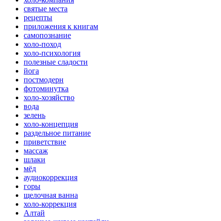
святые места
рецепты
приложения к книгам
самопознание
холо-поход
холо-психология
полезные сладости
йога
постмодерн
фотоминутка
холо-хозяйство
вода
зелень
холо-концепция
раздельное питание
приветствие
массаж
шлаки
мёд
аудиокоррекция
горы
щелочная ванна
холо-коррекция
Алтай