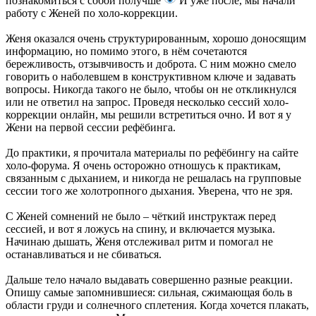
познакомиться с собой получше
И уже после, мы начали
работу с Женей по холо-коррекции.
Женя оказался очень структурированным, хорошо доносящим
информацию, но помимо этого, в нём сочетаются
бережливость, отзывчивость и доброта. С ним можно смело
говорить о наболевшем в конструктивном ключе и задавать
вопросы. Никогда такого не было, чтобы он не откликнулся
или не ответил на запрос. Проведя несколько сессий холо-
коррекции онлайн, мы решили встретиться очно. И вот я у
Жени на первой сессии рефёбинга.
До практики, я прочитала материалы по рефёбингу на сайте
холо-форума. Я очень осторожно отношусь к практикам,
связанным с дыханием, и никогда не решалась на групповые
сессии того же холотропного дыхания. Уверена, что не зря.
С Женей сомнений не было – чёткий инструктаж перед
сессией, и вот я ложусь на спину, и включается музыка.
Начинаю дышать, Женя отслеживал ритм и помогал не
останавливаться и не сбиваться.
Дальше тело начало выдавать совершенно разные реакции.
Опишу самые запомнившиеся: сильная, сжимающая боль в
области груди и солнечного сплетения. Когда хочется плакать,