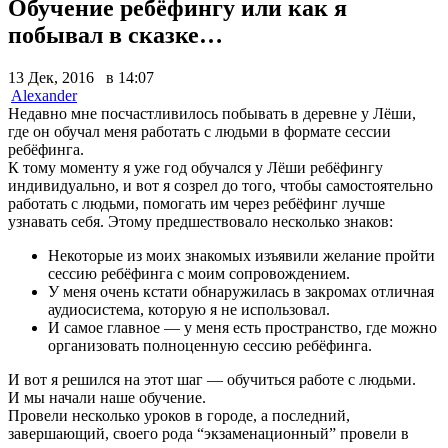
Обучение ребёфингу или как я
побывал в сказке…
13 Дек, 2016 в 14:07
Alexander
Недавно мне посчастливилось побывать в деревне у Лёши,
где он обучал меня работать с людьми в формате сессии
ребёфинга.
К тому моменту я уже год обучался у Лёши ребёфингу
индивидуально, и вот я созрел до того, чтобы самостоятельно
работать с людьми, помогать им через ребёфинг лучше
узнавать себя. Этому предшествовало несколько знаков:
Некоторые из моих знакомых изъявили желание пройти
сессию ребёфинга с моим сопровождением.
У меня очень кстати обнаружилась в закромах отличная
аудиосистема, которую я не использовал.
И самое главное — у меня есть пространство, где можно
организовать полноценную сессию ребёфинга.
И вот я решился на этот шаг — обучиться работе с людьми.
И мы начали наше обучение.
Провели несколько уроков в городе, а последний,
завершающий, своего рода “экзаменационный” провели в