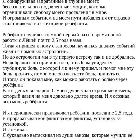
Я обнаруживал запрятанные в глубине моего
бессознательного подавленные эмоции, которые
ограничивали свободу моего проявления в мире.
И огромным событием на моем пути избавления от страхов
стало знакомство с техникой ребефинга.
Ребефинг случился со мной первый раз во время очной
работы с Лёшей почти 2,5 года назад.
Тогда я пришел к нему с запросом научиться анализу событий
жизни с помощью астрологии.
Но до астрологии мы в ту первую встречу так и не добрались.
Не добрались по причине того, что Лёша увидел ту
глубинную боль, с которой я к нему пришел, и помог мне эту
боль прожить, помог мне осознать эту боль, принять ее.
И тогда он показал мне, как можно работать с болью через
ребёфинг.
В тот день я воспарил. С моей души упал огромный камень,
который давил на меня довольно долгое время. И я осознал
всю мощь ребёфинга.
И я периодически практиковал ребёфинг последние 2,5 года.
Я прорабатывал конфликт за конфликтом, установку за
установкой.
И я оживал.
Я буквально вытаскивал из души занозы, которые мучили её