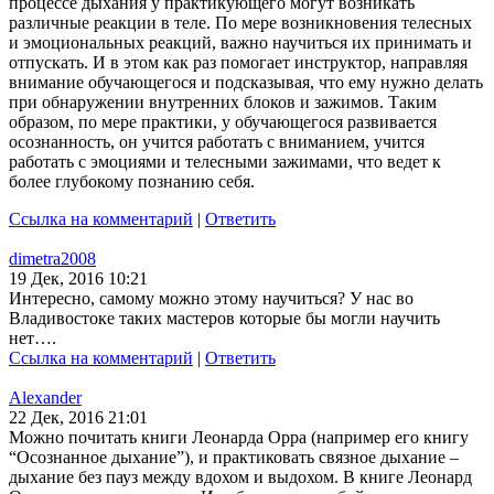
процессе дыхания у практикующего могут возникать
различные реакции в теле. По мере возникновения телесных
и эмоциональных реакций, важно научиться их принимать и
отпускать. И в этом как раз помогает инструктор, направляя
внимание обучающегося и подсказывая, что ему нужно делать
при обнаружении внутренних блоков и зажимов. Таким
образом, по мере практики, у обучающегося развивается
осознанность, он учится работать с вниманием, учится
работать с эмоциями и телесными зажимами, что ведет к
более глубокому познанию себя.
Ссылка на комментарий
|
Ответить
dimetra2008
19 Дек, 2016 10:21
Интересно, самому можно этому научиться? У нас во
Владивостоке таких мастеров которые бы могли научить
нет….
Ссылка на комментарий
|
Ответить
Alexander
22 Дек, 2016 21:01
Можно почитать книги Леонарда Орра (например его книгу
“Осознанное дыхание”), и практиковать связное дыхание –
дыхание без пауз между вдохом и выдохом. В книге Леонард