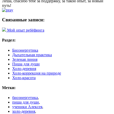
Лёша, спасибо тебе за поддержку, за такой опыт, за новый
путь!
Связанные записи:
Мой опыт ребёфинга
Раздел:
Биоэнергетика
Дыхательная практика
Зеленая линия
Пища для души
Холо-деревня
Холо-коррекция на природе
Холо-красота
Метки:
биоэнергетика
,
пища для души
,
ученики Алексея
,
холо-деревня
,