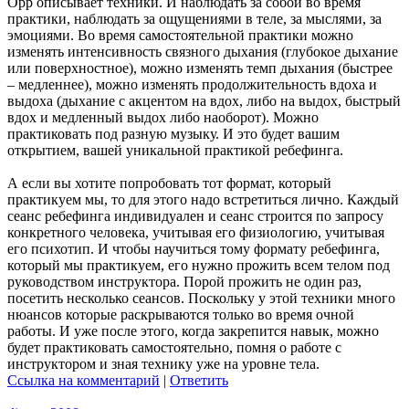
Орр описывает техники. И наблюдать за собой во время
практики, наблюдать за ощущениями в теле, за мыслями, за
эмоциями. Во время самостоятельной практики можно
изменять интенсивность связного дыхания (глубокое дыхание
или поверхностное), можно изменять темп дыхания (быстрее
– медленнее), можно изменять продолжительность вдоха и
выдоха (дыхание с акцентом на вдох, либо на выдох, быстрый
вдох и медленный выдох либо наоборот). Можно
практиковать под разную музыку. И это будет вашим
открытием, вашей уникальной практикой ребефинга.
А если вы хотите попробовать тот формат, который
практикуем мы, то для этого надо встретиться лично. Каждый
сеанс ребефинга индивидуален и сеанс строится по запросу
конкретного человека, учитывая его физиологию, учитывая
его психотип. И чтобы научиться тому формату ребефинга,
который мы практикуем, его нужно прожить всем телом под
руководством инструктора. Порой прожить не один раз,
посетить несколько сеансов. Поскольку у этой техники много
нюансов которые раскрываются только во время очной
работы. И уже после этого, когда закрепится навык, можно
будет практиковать самостоятельно, помня о работе с
инструктором и зная технику уже на уровне тела.
Ссылка на комментарий
|
Ответить