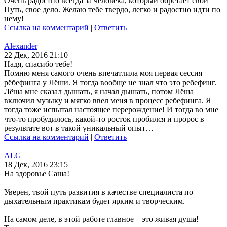
Очень радостно всегда за человека, который обретает свой
Путь, свое дело. Желаю тебе твердо, легко и радостно идти по
нему!
Ссылка на комментарий
|
Ответить
Alexander
22 Дек, 2016 21:10
Надя, спасибо тебе!
Помню меня самого очень впечатлила моя первая сессия
рёбефинга у Лёши. Я тогда вообще не знал что это ребефинг.
Лёша мне сказал дышать, я начал дышать, потом Лёша
включил музыку и мягко ввел меня в процесс ребефинга. Я
тогда тоже испытал настоящее перерождение! И тогда во мне
что-то пробудилось, какой-то росток пробился и пророс в
результате вот в такой уникальный опыт…
Ссылка на комментарий
|
Ответить
ALG
18 Дек, 2016 23:15
На здоровье Саша!
Уверен, твой путь развития в качестве специалиста по
дыхательным практикам будет ярким и творческим.
На самом деле, в этой работе главное – это живая душа!