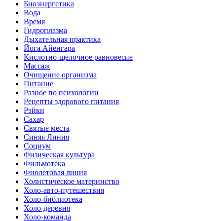
Биоэнергетика
Вода
Время
Гидроплазма
Дыхательная практика
Йога Айенгара
Кислотно-щелочное равновесие
Массаж
Очищение организма
Питание
Разное по психологии
Рецепты здорового питания
Рэйки
Сахар
Святые места
Синяя Линия
Социум
Физическая культура
Фильмотека
Фиолетовая линия
Холистическое материнство
Холо-авто-путешествия
Холо-библиотека
Холо-деревня
Холо-команда