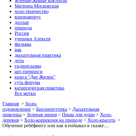
зеленые-живые коктейли
Матрона Московская
холо-творчество
коронавирус
доллар
природа
Россия
ученики Алексея
фильмы
рак
дыхательная практика
дети
гидроплазма
арт-тренинги
книга "Две Жизни"
суть форума
катарсическая практика
Все метки
Главная
>
Холо-
оздоровление
>
Биоэнергетика
>
Дыхательная
практика
>
Зеленая линия
>
Пища для души
>
Холо-
деревня
>
Холо-коррекция на природе
>
Холо-красота
>
Обучение ребёфингу или как я побывал в сказке…