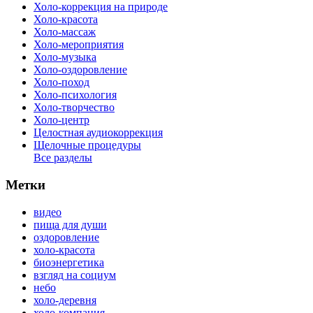
Холо-коррекция на природе
Холо-красота
Холо-массаж
Холо-мероприятия
Холо-музыка
Холо-оздоровление
Холо-поход
Холо-психология
Холо-творчество
Холо-центр
Целостная аудиокоррекция
Щелочные процедуры
Все разделы
Метки
видео
пища для души
оздоровление
холо-красота
биоэнергетика
взгляд на социум
небо
холо-деревня
холо-компания