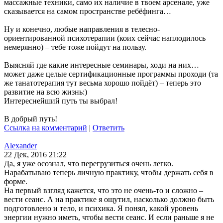
массажные техники, само их наличие в твоем арсенале, уже
сказывается на самом пространстве ребёфинга…
Ну и конечно, любые направления в телесно-
ориентированной психотерапии (коих сейчас наплодилось
немерянно) – тебе тоже пойдут на пользу.
Выясняй где какие интересные семинары, ходи на них…
может даже целые сертификационные программы проходи (та
же танатотерапия тут весьма хорошо пойдёт) – теперь это
развитие на всю жизнь:)
Интереснейший путь ты выбрал!
В добрый путь!
Ссылка на комментарий
|
Ответить
Alexander
22 Дек, 2016 21:22
Да, я уже осознал, что перегрузиться очень легко.
Нарабатываю теперь личную практику, чтобы держать себя в
форме.
На первый взгляд кажется, что это не очень-то и сложно –
вести сеанс. А на практике я ощутил, насколько должно быть
подготовлено и тело, и психика. Я понял, какой уровень
энергии нужно иметь, чтобы вести сеанс. И если раньше я не