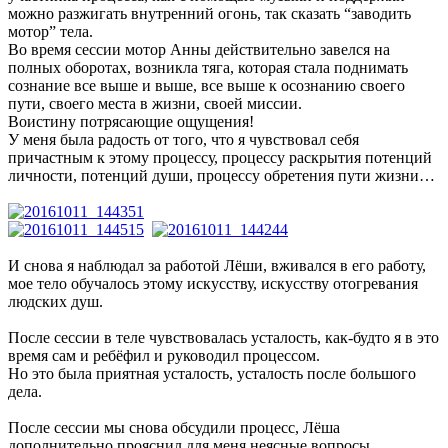
можно разжигать внутренний огонь, так сказать “заводить
мотор” тела.
Во время сессии мотор Анны действительно завелся на
полных оборотах, возникла тяга, которая стала поднимать
сознание все выше и выше, все выше к осознанию своего
пути, своего места в жизни, своей миссии.
Воистину потрясающие ощущения!
У меня была радость от того, что я чувствовал себя
причастным к этому процессу, процессу раскрытия потенций
личности, потенций души, процессу обретения пути жизни…
И снова я наблюдал за работой Лёши, вживался в его работу,
мое тело обучалось этому искусству, искусству отогревания
людских душ.
После сессии в теле чувствовалась усталость, как-будто я в это
время сам и ребёфил и руководил процессом.
Но это была приятная усталость, усталость после большого
дела.
После сессии мы снова обсудили процесс, Лёша
дополнительно прояснил для меня неясные вопросы,