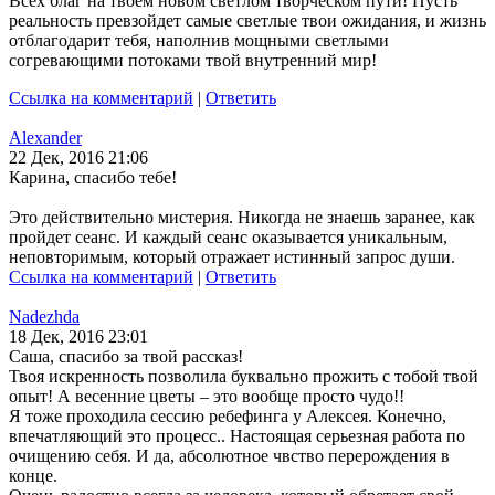
Всех благ на твоем новом светлом творческом пути! Пусть
реальность превзойдет самые светлые твои ожидания, и жизнь
отблагодарит тебя, наполнив мощными светлыми
согревающими потоками твой внутренний мир!
Ссылка на комментарий
|
Ответить
Alexander
22 Дек, 2016 21:06
Карина, спасибо тебе!
Это действительно мистерия. Никогда не знаешь заранее, как
пройдет сеанс. И каждый сеанс оказывается уникальным,
неповторимым, который отражает истинный запрос души.
Ссылка на комментарий
|
Ответить
Nadezhda
18 Дек, 2016 23:01
Саша, спасибо за твой рассказ!
Твоя искренность позволила буквально прожить с тобой твой
опыт! А весенние цветы – это вообще просто чудо!!
Я тоже проходила сессию ребефинга у Алексея. Конечно,
впечатляющий это процесс.. Настоящая серьезная работа по
очищению себя. И да, абсолютное чвство перерождения в
конце.