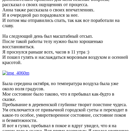
рассказал о своих ощущениях от процесса.
Анна также рассказала о своих впечатлениях.
И я очередной раз порадовался за нее.
И потом мы отправились спать, так как все поработали на
славу.
На следующий день был масштабный отсып.
После такой работы телу нужно было хорошенько
восстановиться.
Я проснулся раньше всех, часов в 11 утра :)
И пошел гулять и наслаждаться морозным воздухом и осенней
красотой.
Была середина октября, но температура воздуха была уже
около ноля градусов.
Мое состояние было таково, что я пребывал как-будто в
сказке.
Пребывание в деревенской глубинке творит поистине чудеса.
Ум отключается от привычной городской суеты и переходит в
какое-то особое, умиротворенное состояние, состояние покоя
и безмятежности.
И вот я гулял, пребывал в покое и вдруг увидел, что я на
самом деле в сказке. Вот прямо взаправду. Я увидел цветущую