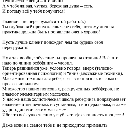
Технические вещи – вторичны.
А у тебя живая, чуткая, бережная душа – есть.
И потому всё у тебя получится!
Главное – не перегружайся этой работой:)
Ты глубоко всё пропускаешь через тебя, поэтому личная
практика должна быть поставлена очень хорошо!
Пусть лучше клиент подождет, чем ты будешь себя
перегружать!
Ну а так вообще обучение ты прошел на отлично! Всё, что
надо по линии ребёфинга – уловил.
Теперь развивайся уже, условно говоря, вверх (телесно-
ориентированная психология) и “вниз (массажные техники).
Массажные техники для ребёфера – это признак высокого
профессионализма.
Множество наших попсовых, раскрученных ребёферов, не
владеют элементарным массажем.
У нас же наша холистическая школа ребёфинга подразумевает
владение и мышечным, и суставным, и висцеральным, и даже
ударно-динамическим массажем.
Ибо это всё существенно углубляет эффективность процесса!
Даже если на сеансе тебе и не приходится применять