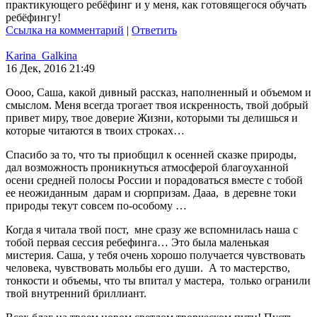
практикующего ребёфинг и у меня, как готовящегося обучать
ребёфингу!
Ссылка на комментарий
|
Ответить
Karina_Galkina
16 Дек, 2016 21:49
Оооо, Саша, какой дивный рассказ, наполненный и объемом и
смыслом. Меня всегда трогает твоя искренность, твой добрый
привет миру, твое доверие Жизни, которыми ты делишься и
которые читаются в твоих строках…
Спасибо за то, что ты приобщил к осенней сказке природы,
дал возможность проникнуться атмосферой благоуханной
осени средней полосы России и порадоваться вместе с тобой
ее неожиданным дарам и сюрпризам. Дааа, в деревне токи
природы текут совсем по-особому …
Когда я читала твой пост, мне сразу же вспомнилась наша с
тобой первая сессия ребефинга… Это была маленькая
мистерия. Саша, у тебя очень хорошо получается чувствовать
человека, чувствовать мольбы его души. А то мастерство,
тонкости и объемы, что ты впитал у мастера, только огранили
твой внутренний бриллиант.