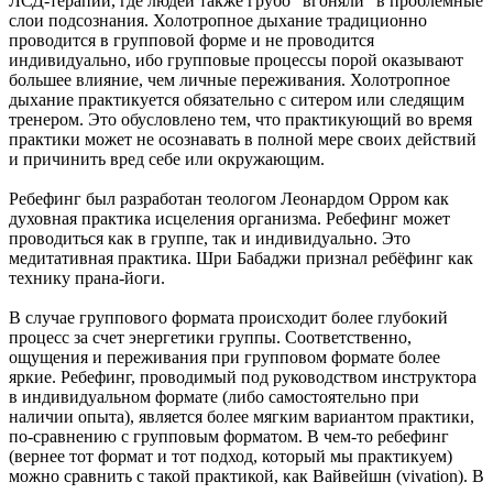
ЛСД-терапии, где людей также грубо “вгоняли” в проблемные
слои подсознания. Холотропное дыхание традиционно
проводится в групповой форме и не проводится
индивидуально, ибо групповые процессы порой оказывают
большее влияние, чем личные переживания. Холотропное
дыхание практикуется обязательно с ситером или следящим
тренером. Это обусловлено тем, что практикующий во время
практики может не осознавать в полной мере своих действий
и причинить вред себе или окружающим.
Ребефинг был разработан теологом Леонардом Орром как
духовная практика исцеления организма. Ребефинг может
проводиться как в группе, так и индивидуально. Это
медитативная практика. Шри Бабаджи признал ребёфинг как
технику прана-йоги.
В случае группового формата происходит более глубокий
процесс за счет энергетики группы. Соответственно,
ощущения и переживания при групповом формате более
яркие. Ребефинг, проводимый под руководством инструктора
в индивидуальном формате (либо самостоятельно при
наличии опыта), является более мягким вариантом практики,
по-сравнению с групповым форматом. В чем-то ребефинг
(вернее тот формат и тот подход, который мы практикуем)
можно сравнить с такой практикой, как Вайвейшн (vivation). В