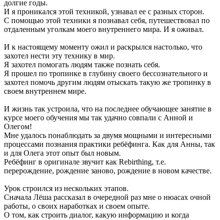
долгие годы.
И я проникался этой техникой, узнавал ее с разных сторон.
С помощью этой техники я познавал себя, путешествовал по
отдаленным уголкам моего внутреннего мира. И я оживал.
И к настоящему моменту ожил и раскрылся настолько, что
захотел нести эту технику в мир.
Я захотел помогать людям также познать себя.
Я прошел по тропинке в глубину своего бессознательного и
захотел помочь другим людям отыскать такую же тропинку в
своем внутреннем мире.
И жизнь так устроила, что на последнее обучающее занятие в
курсе моего обучения мы так удачно совпали с Анной и
Олегом!
Мне удалось понаблюдать за двумя мощными и интересными
процессами познания практики ребёфинга. Как для Анны, так
и для Олега этот опыт был новым.
Ребёфинг в оригинале звучит как Rebirthing, т.е.
перерождение, рождение заново, рождение в новом качестве.
Урок строился из нескольких этапов.
Сначала Лёша рассказал в очередной раз мне о нюасах очной
работы, о своих наработках и своем опыте.
О том, как строить диалог, какую информацию и когда