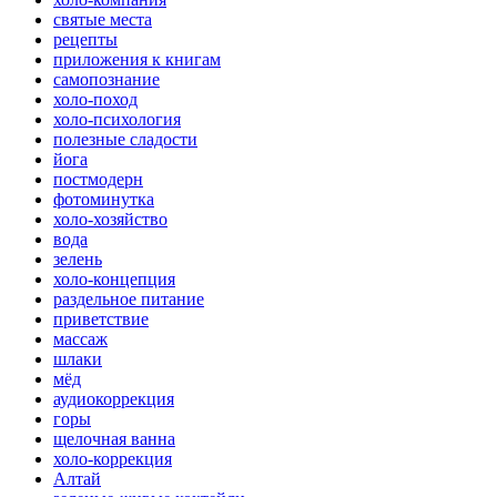
святые места
рецепты
приложения к книгам
самопознание
холо-поход
холо-психология
полезные сладости
йога
постмодерн
фотоминутка
холо-хозяйство
вода
зелень
холо-концепция
раздельное питание
приветствие
массаж
шлаки
мёд
аудиокоррекция
горы
щелочная ванна
холо-коррекция
Алтай