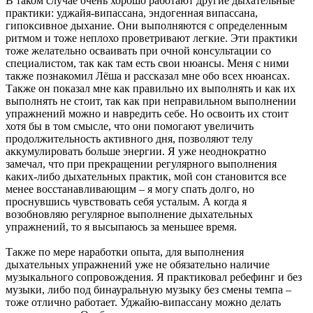
В таком случае очень хорошо работают другие дыхательные
практики: уджайя-випассана, эндогенная випассана,
гипоксивное дыхание. Они выполняются с определенным
ритмом и тоже неплохо проветривают легкие. Эти практики
тоже желательно осваивать при очной консультации со
специалистом, так как там есть свои нюансы. Меня с ними
также познакомил Лёша и рассказал мне обо всех нюансах.
Также он показал мне как правильно их выполнять и как их
выполнять не стоит, так как при неправильном выполнении
упражнений можно и навредить себе. Но освоить их стоит
хотя бы в том смысле, что они помогают увеличить
продолжительность активного дня, позволяют телу
аккумулировать больше энергии. Я уже неоднократно
замечал, что при прекращении регулярного выполнения
каких-либо дыхательных практик, мой сон становится все
менее восстанавливающим – я могу спать долго, но
проснувшись чувствовать себя усталым. А когда я
возобновляю регулярное выполнение дыхательных
упражнений, то я высыпаюсь за меньшее время.
Также по мере наработки опыта, для выполнения
дыхательных упражнений уже не обязательно наличие
музыкального сопровождения. Я практиковал ребефинг и без
музыки, либо под бинауральную музыку без смены темпа –
тоже отлично работает. Уджайю-випассану можно делать