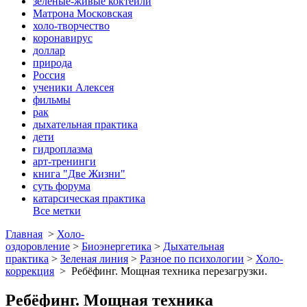
зеленые-живые коктейли
Матрона Московская
холо-творчество
коронавирус
доллар
природа
Россия
ученики Алексея
фильмы
рак
дыхательная практика
дети
гидроплазма
арт-тренинги
книга "Две Жизни"
суть форума
катарсическая практика
Все метки
Главная
>
Холо-
оздоровление
>
Биоэнергетика
>
Дыхательная
практика
>
Зеленая линия
>
Разное по психологии
>
Холо-
коррекция
>
Ребёфинг. Мощная техника перезагрузки.
Ребёфинг. Мощная техника