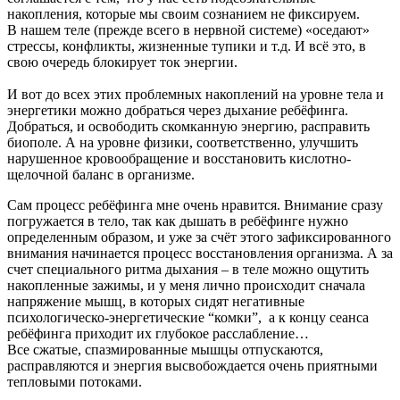
накопления, которые мы своим сознанием не фиксируем.
В нашем теле (прежде всего в нервной системе) «оседают»
стрессы, конфликты, жизненные тупики и т.д. И всё это, в
свою очередь блокирует ток энергии.
И вот до всех этих проблемных накоплений на уровне тела и
энергетики можно добраться через дыхание ребёфинга.
Добраться, и освободить скомканную энергию, расправить
биополе. А на уровне физики, соответственно, улучшить
нарушенное кровообращение и восстановить кислотно-
щелочной баланс в организме.
Сам процесс ребёфинга мне очень нравится. Внимание сразу
погружается в тело, так как дышать в ребёфинге нужно
определенным образом, и уже за счёт этого зафиксированного
внимания начинается процесс восстановления организма. А за
счет специального ритма дыхания – в теле можно ощутить
накопленные зажимы, и у меня лично происходит сначала
напряжение мышц, в которых сидят негативные
психологическо-энергетические “комки”, а к концу сеанса
ребёфинга приходит их глубокое расслабление…
Все сжатые, спазмированные мышцы отпускаются,
расправляются и энергия высвобождается очень приятными
тепловыми потоками.