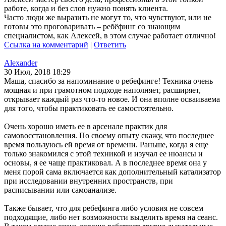
работе, когда и без слов нужно понять клиента.
Часто люди же выразить не могут то, что чувствуют, или не
готовы это проговаривать – ребёфинг со знающим
специалистом, как Алексей, в этом случае работает отлично!
Ссылка на комментарий
|
Ответить
Alexander
30 Июл, 2018 18:29
Маша, спасибо за напоминание о ребефинге! Техника очень
мощная и при грамотном подходе наполняет, расширяет,
открывает каждый раз что-то новое. И она вполне осваиваема
для того, чтобы практиковать ее самостоятельно.
Очень хорошо иметь ее в арсенале практик для
самовосстановления. По своему опыту скажу, что последнее
время пользуюсь ей время от времени. Раньше, когда я еще
только знакомился с этой техникой и изучал ее нюансы и
основы, я ее чаще практиковал. А в последнее время она у
меня порой сама включается как дополнительный катализатор
при исследовании внутренних пространств, при
расписывании или самоанализе.
Также бывает, что для ребефинга либо условия не совсем
подходящие, либо нет возможности выделить время на сеанс.