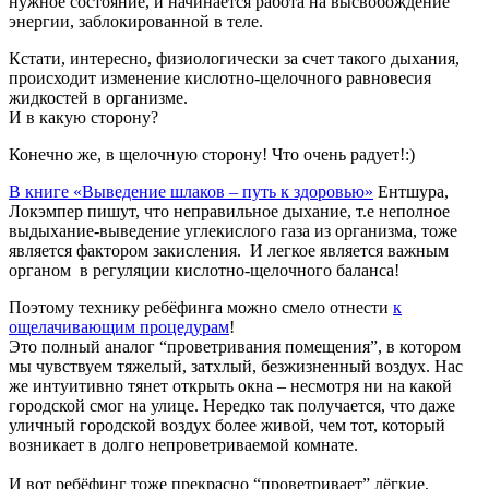
нужное состояние, и начинается работа на высвобождение
энергии, заблокированной в теле.
Кстати, интересно, физиологически за счет такого дыхания,
происходит изменение кислотно-щелочного равновесия
жидкостей в организме.
И в какую сторону?
Конечно же, в щелочную сторону! Что очень радует!:)
В книге «Выведение шлаков – путь к здоровью»
Ентшура,
Локэмпер пишут, что неправильное дыхание, т.е неполное
выдыхание-выведение углекислого газа из организма, тоже
является фактором закисления. И легкое является важным
органом в регуляции кислотно-щелочного баланса!
Поэтому технику ребёфинга можно смело отнести
к
ощелачивающим процедурам
!
Это полный аналог “проветривания помещения”, в котором
мы чувствуем тяжелый, затхлый, безжизненный воздух. Нас
же интуитивно тянет открыть окна – несмотря ни на какой
городской смог на улице. Нередко так получается, что даже
уличный городской воздух более живой, чем тот, который
возникает в долго непроветриваемой комнате.
И вот ребёфинг тоже прекрасно “проветривает” лёгкие,