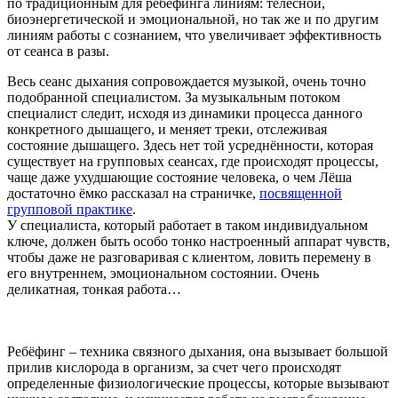
по традиционным для ребефинга линиям: телесной,
биоэнергетической и эмоциональной, но так же и по другим
линиям работы с сознанием, что увеличивает эффективность
от сеанса в разы.
Весь сеанс дыхания сопровождается музыкой, очень точно
подобранной специалистом. За музыкальным потоком
специалист следит, исходя из динамики процесса данного
конкретного дышащего, и меняет треки, отслеживая
состояние дышащего. Здесь нет той усреднённости, которая
существует на групповых сеансах, где происходят процессы,
чаще даже ухудшающие состояние человека, о чем Лёша
достаточно ёмко рассказал на страничке,
посвященной
групповой практике
.
У специалиста, который работает в таком индивидуальном
ключе, должен быть особо тонко настроенный аппарат чувств,
чтобы даже не разговаривая с клиентом, ловить перемену в
его внутреннем, эмоциональном состоянии. Очень
деликатная, тонкая работа…
Ребёфинг – техника связного дыхания, она вызывает большой
прилив кислорода в организм, за счет чего происходят
определенные физиологические процессы, которые вызывают