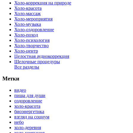
Холо-коррекция на природе
Холо-красота
Холо-массаж
Холо-мероприятия
Холо-музыка
Холо-оздоровление
Холо-поход
Холо-психология
Холо-творчество
Холо-центр
Целостная аудиокоррекция
Щелочные процедуры
Все разделы
Метки
видео
пища для души
оздоровление
холо-красота
биоэнергетика
взгляд на социум
небо
холо-деревня
холо-компания