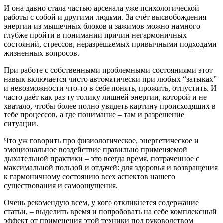
И она давно стала частью арсенала уже психологической
работы с собой и другими людьми. За счёт высвобождения
энергии из мышечных блоков и зажимов можно намного
глубже пройти в понимании причин негармоничных
состояний, стрессов, неразрешаемых привычными подходами
жизненных вопросов.
При работе с собственными проблемными состояниями этот
навык включается чисто автоматически при любых “затыках”
и невозможности что-то в себе понять, прожить, отпустить. И
часто даёт как раз ту толику лишней энергии, которой и не
хватало, чтобы более полно увидеть картину происходящих в
тебе процессов, а где понимание – там и разрешение
ситуации.
Что уж говорить про физиологическое, энергетическое и
эмоциональное воздействие правильно применяемой
дыхательной практики – это всегда время, потраченное с
максимальной пользой и отдачей: для здоровья и возвращения
к гармоничному состоянию всех аспектов нашего
существования и самоощущения.
Очень рекомендую всем, у кого откликнется содержание
статьи, – выделить время и попробовать на себе комплексный
эффект от применения этой техники под руководством