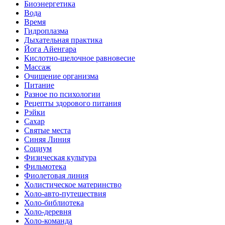
Биоэнергетика
Вода
Время
Гидроплазма
Дыхательная практика
Йога Айенгара
Кислотно-щелочное равновесие
Массаж
Очищение организма
Питание
Разное по психологии
Рецепты здорового питания
Рэйки
Сахар
Святые места
Синяя Линия
Социум
Физическая культура
Фильмотека
Фиолетовая линия
Холистическое материнство
Холо-авто-путешествия
Холо-библиотека
Холо-деревня
Холо-команда