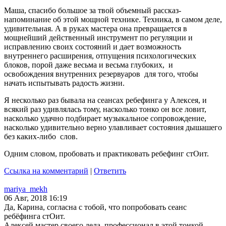
Маша, спасибо большое за твой объемный рассказ-
напоминание об этой мощной технике. Техника, в самом деле,
удивительная. А в руках мастера она превращается в
мощнейший действенный инструмент по регуляции и
исправлению своих состояний и дает возможность
внутреннего расширения, отпущения психологических
блоков, порой даже весьма и весьма глубоких, и
освобождения внутренних резервуаров для того, чтобы
начать испытывать радость жизни.
Я несколько раз бывала на сеансах ребефинга у Алексея, и
всякий раз удивлялась тому, насколько тонко он все ловит,
насколько удачно подбирает музыкальное сопровождение,
насколько удивительно верно улавливает состояния дышашего
без каких-либо слов.
Одним словом, пробовать и практиковать ребефинг стОит.
Ссылка на комментарий
|
Ответить
mariya_mekh
06 Авг, 2018 16:19
Да, Карина, согласна с тобой, что попробовать сеанс
ребёфинга стОит.
Алексей мастер своего дела, профессионал в этой тонкой