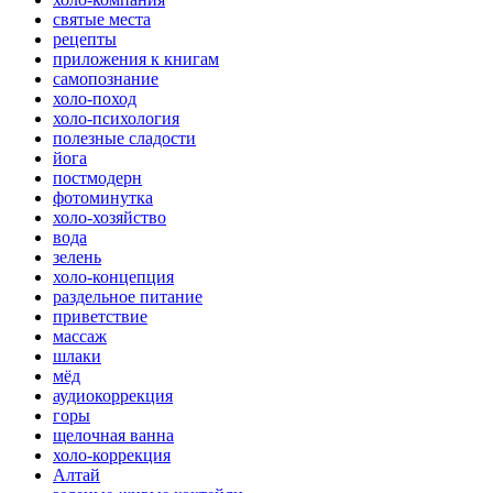
святые места
рецепты
приложения к книгам
самопознание
холо-поход
холо-психология
полезные сладости
йога
постмодерн
фотоминутка
холо-хозяйство
вода
зелень
холо-концепция
раздельное питание
приветствие
массаж
шлаки
мёд
аудиокоррекция
горы
щелочная ванна
холо-коррекция
Алтай