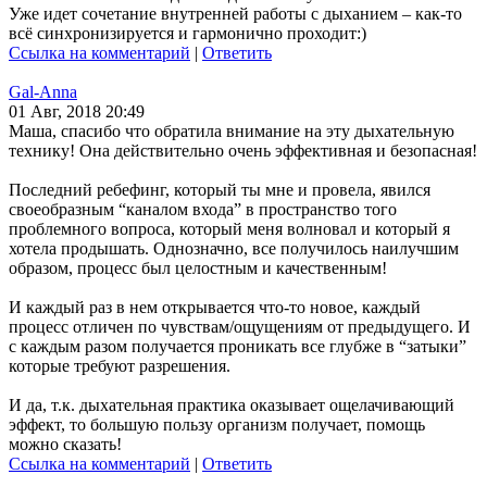
Уже идет сочетание внутренней работы с дыханием – как-то
всё синхронизируется и гармонично проходит:)
Ссылка на комментарий
|
Ответить
Gal-Anna
01 Авг, 2018 20:49
Маша, спасибо что обратила внимание на эту дыхательную
технику! Она действительно очень эффективная и безопасная!
Последний ребефинг, который ты мне и провела, явился
своеобразным “каналом входа” в пространство того
проблемного вопроса, который меня волновал и который я
хотела продышать. Однозначно, все получилось наилучшим
образом, процесс был целостным и качественным!
И каждый раз в нем открывается что-то новое, каждый
процесс отличен по чувствам/ощущениям от предыдущего. И
с каждым разом получается проникать все глубже в “затыки”
которые требуют разрешения.
И да, т.к. дыхательная практика оказывает ощелачивающий
эффект, то большую пользу организм получает, помощь
можно сказать!
Ссылка на комментарий
|
Ответить