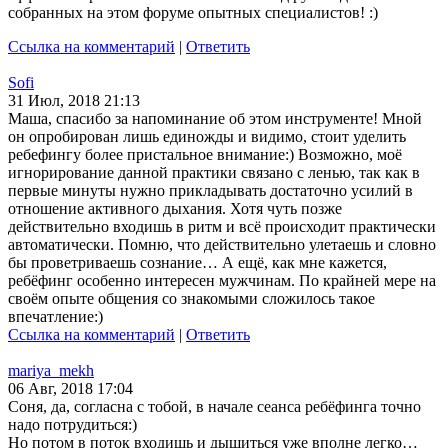
собранных на этом форуме опытных специалистов! :)
Ссылка на комментарий
|
Ответить
Sofi
31 Июл, 2018 21:13
Маша, спасибо за напоминание об этом инструменте! Мной
он опробирован лишь единожды и видимо, стоит уделить
ребефингу более пристальное внимание:) Возможно, моё
игнорирование данной практики связано с ленью, так как в
первые минуты нужно прикладывать достаточно усилий в
отношение активного дыхания. Хотя чуть позже
действительно входишь в ритм и всё происходит практически
автоматически. Помню, что действительно улетаешь и словно
бы проветриваешь сознание… А ещё, как мне кажется,
ребёфинг особенно интересен мужчинам. По крайней мере на
своём опыте общения со знакомыми сложилось такое
впечатление:)
Ссылка на комментарий
|
Ответить
mariya_mekh
06 Авг, 2018 17:04
Соня, да, согласна с тобой, в начале сеанса ребёфинга точно
надо потрудиться:)
Но потом в поток входишь и дышиться уже вполне легко…