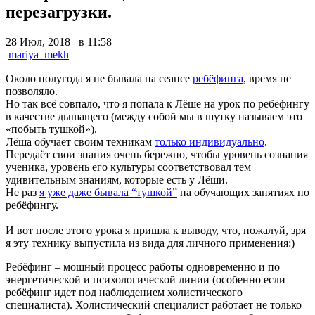
перезагрузки.
28 Июл, 2018 в 11:58
mariya_mekh
Около полугода я не бывала на сеансе
ребёфинга
, время не
позволяло.
Но так всё совпало, что я попала к Лёше на урок по ребёфингу
в качестве дышащего (между собой мы в шутку называем это
«побыть тушкой»).
Лёша обучает своим техникам
только индивидуально
.
Передаёт свои знания очень бережно, чтобы уровень сознания
ученика, уровень его культуры соответствовал тем
удивительным знаниям, которые есть у Лёши.
Не раз
я уже даже бывала “тушкой”
на обучающих занятиях по
ребёфингу.
И вот после этого урока я пришла к выводу, что, пожалуй, зря
я эту технику выпустила из вида для личного применения:)
Ребёфинг – мощный процесс работы одновременно и по
энергетической и психологической линии (особенно если
ребёфинг идет под наблюдением холистического
специалиста). Холистический специалист работает не только