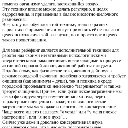
помогая организму удалить застоявшийся воздух.
Эту технику вполне можно делать регулярно, в целях
оздоровления, и приведения в баланс кислотно-щелочного
равновесия.
Все, кто у нас обучился этой технике, знают о разных
вариантах её применения и могут применять её не только в
целях психологической разгрузки, но и просто вот в целях
такого проветривания.
Для меня ребёфинг является дополнительной техникой для
работы над своими негативными психологическими-
энергетическими накоплениями, возникающими в процессе
активной городской жизни, активной работы с людьми.
Подобно тому, как физическое тело, активно действуя в
режиме городской экологии, неизбежно загрязняется и требует
очищения (как минимум – душа), так и психика в среде
городской проблематики неизбежно “загрязняется” и так же
требует очищения. Причем, если физическое загрязнение мы
легко фиксируем через изменение запаха тела, через
характерные ощущения на коже, то психологическое
загрязнение мы часто даже и не осознаем как загрязнение.
Чаще всего мы это называем “я устал” или “у меня плохое
настроение”, или “я не в духе”…
Сейчас уже даже и довольно консервативная наука
соглашается с тем, что у нас есть подсознательные