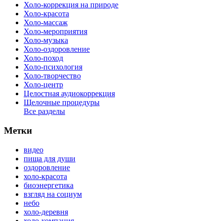
Холо-коррекция на природе
Холо-красота
Холо-массаж
Холо-мероприятия
Холо-музыка
Холо-оздоровление
Холо-поход
Холо-психология
Холо-творчество
Холо-центр
Целостная аудиокоррекция
Щелочные процедуры
Все разделы
Метки
видео
пища для души
оздоровление
холо-красота
биоэнергетика
взгляд на социум
небо
холо-деревня
холо-компания