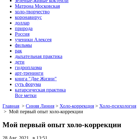
зеленые-живые коктейли
Матрона Московская
холо-творчество
коронавирус
доллар
природа
Россия
ученики Алексея
фильмы
рак
дыхательная практика
дети
гидроплазма
арт-тренинги
книга "Две Жизни"
суть форума
катарсическая практика
Все метки
Главная
>
Синяя Линия
>
Холо-коррекция
>
Холо-психология
>
Мой первый опыт холо-коррекции
Мой первый опыт холо-коррекции
28 Авг, 2021 в 13:51