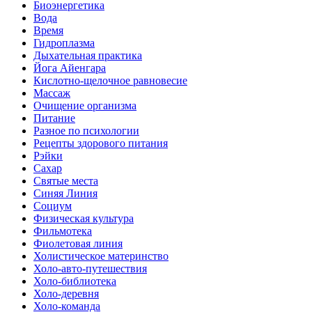
Биоэнергетика
Вода
Время
Гидроплазма
Дыхательная практика
Йога Айенгара
Кислотно-щелочное равновесие
Массаж
Очищение организма
Питание
Разное по психологии
Рецепты здорового питания
Рэйки
Сахар
Святые места
Синяя Линия
Социум
Физическая культура
Фильмотека
Фиолетовая линия
Холистическое материнство
Холо-авто-путешествия
Холо-библиотека
Холо-деревня
Холо-команда