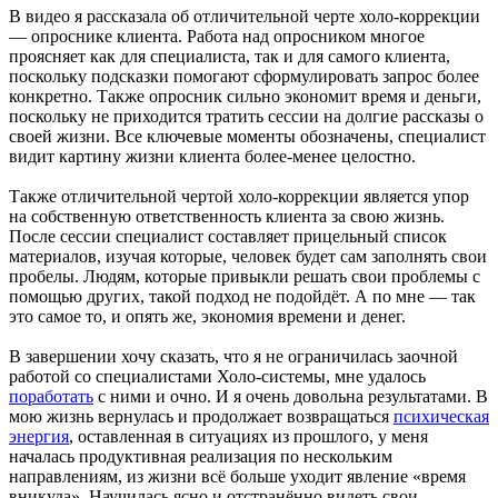
В видео я рассказала об отличительной черте холо-коррекции
— опроснике клиента. Работа над опросником многое
проясняет как для специалиста, так и для самого клиента,
поскольку подсказки помогают сформулировать запрос более
конкретно. Также опросник сильно экономит время и деньги,
поскольку не приходится тратить сессии на долгие рассказы о
своей жизни. Все ключевые моменты обозначены, специалист
видит картину жизни клиента более-менее целостно.
Также отличительной чертой холо-коррекции является упор
на собственную ответственность клиента за свою жизнь.
После сессии специалист составляет прицельный список
материалов, изучая которые, человек будет сам заполнять свои
пробелы. Людям, которые привыкли решать свои проблемы с
помощью других, такой подход не подойдёт. А по мне — так
это самое то, и опять же, экономия времени и денег.
В завершении хочу сказать, что я не ограничилась заочной
работой со специалистами Холо-системы, мне удалось
поработать
с ними и очно. И я очень довольна результатами. В
мою жизнь вернулась и продолжает возвращаться
психическая
энергия
, оставленная в ситуациях из прошлого, у меня
началась продуктивная реализация по нескольким
направлениям, из жизни всё больше уходит явление «время
вникуда». Научилась ясно и отстранённо видеть свои