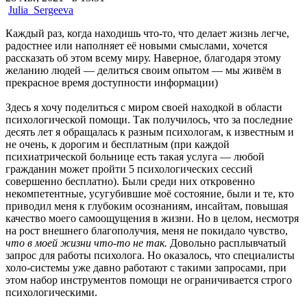
Julia_Sergeeva
Каждый раз, когда находишь что-то, что делает жизнь легче,
радостнее или наполняет её новыми смыслами, хочется
рассказать об этом всему миру. Наверное, благодаря этому
желанию людей — делиться своим опытом — мы живём в
прекрасное время доступности информации)
Здесь я хочу поделиться с миром своей находкой в области
психологической помощи. Так получилось, что за последние
десять лет я обращалась к разным психологам, к известным и
не очень, к дорогим и бесплатным (при каждой
психиатрической больнице есть такая услуга — любой
гражданин может пройти 5 психологических сессий
совершенно бесплатно). Были среди них откровенно
некомпетентные, усугубившие моё состояние, были и те, кто
приводил меня к глубоким осознаниям, инсайтам, повышая
качество моего самоощущения в жизни. Но в целом, несмотря
на рост внешнего благополучия, меня не покидало чувство,
что в моей жизни что-то не так.
Довольно расплывчатый
запрос для работы психолога. Но оказалось, что специалисты
холо-системы уже давно работают с такими запросами, при
этом набор инструментов помощи не ограничивается строго
психологическими.