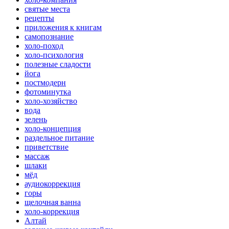
святые места
рецепты
приложения к книгам
самопознание
холо-поход
холо-психология
полезные сладости
йога
постмодерн
фотоминутка
холо-хозяйство
вода
зелень
холо-концепция
раздельное питание
приветствие
массаж
шлаки
мёд
аудиокоррекция
горы
щелочная ванна
холо-коррекция
Алтай