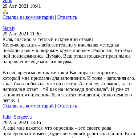
vbob
29 Авг, 2021 10:41
Ссылка на комментарий
|
Ответить
Nataly
29 Авг, 2021 11:30
Юля, спасибо за тёплый искренний отзыв!
Холо-коррекция – действительно уникальная методика
помощи людям в широком круге проблем. Радостно, что Вы с
ней познакомились. Думаю, Ваш отзыв покажет правильное
направление ещё многим людям.
В своё время меня так же как и Вас поразил опросник,
который мне прислали для заполнения. И тоже – заполняя его,
я как бы и побывала уже на сессии. А точнее, я помню, так и
написала в ответ – “Я как на исповеди побывала”. И уже от
заполнения опросника был эффект очищения, стало немного
легче. :)
Ссылка на комментарий
|
Ответить
Julia_Sergeeva
29 Авг, 2021 18:16
А ещё мне кажется, что опросник – это своего рода
проверочный момент, будет ли человек работать или нет. Если