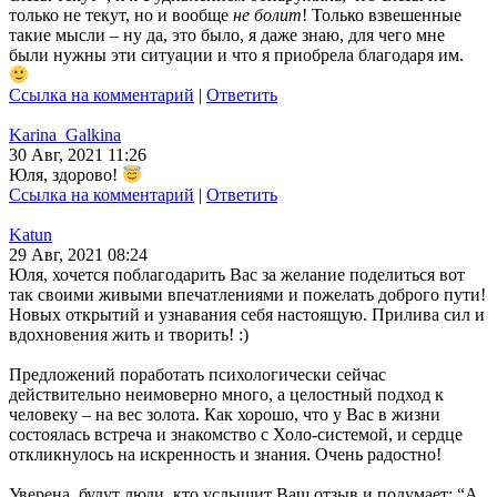
только не текут, но и вообще
не болит
! Только взвешенные
такие мысли – ну да, это было, я даже знаю, для чего мне
были нужны эти ситуации и что я приобрела благодаря им.
Ссылка на комментарий
|
Ответить
Karina_Galkina
30 Авг, 2021 11:26
Юля, здорово!
Ссылка на комментарий
|
Ответить
Katun
29 Авг, 2021 08:24
Юля, хочется поблагодарить Вас за желание поделиться вот
так своими живыми впечатлениями и пожелать доброго пути!
Новых открытий и узнавания себя настоящую. Прилива сил и
вдохновения жить и творить! :)
Предложений поработать психологически сейчас
действительно неимоверно много, а целостный подход к
человеку – на вес золота. Как хорошо, что у Вас в жизни
состоялась встреча и знакомство с Холо-системой, и сердце
откликнулось на искренность и знания. Очень радостно!
Уверена, будут люди, кто услышит Ваш отзыв и подумает: “А