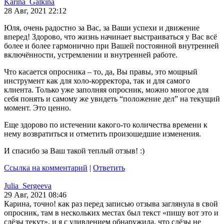
Karina_Galkina
28 Авг, 2021 22:12
Юля, очень радостно за Вас, за Ваши успехи и движение
вперед! Здорово, что жизнь начинает выстраиваться у Вас всё
более и более гармонично при Вашей постоянной внутренней
включённости, устремлении и внутренней работе.
Что касается опросника – то, да, Вы правы, это мощный
инструмент как для холо-корректора, так и для самого
клиента. Только уже заполняя опросник, можно многое для
себя понять и самому же увидеть “положение дел” на текущий
момент. Это ценно.
Еще здорово по истечении какого-то количества времени к
нему возвратиться и отметить произошедшие изменения.
И спасибо за Ваш такой теплый отзыв! :)
Ссылка на комментарий
|
Ответить
Julia_Sergeeva
29 Авг, 2021 08:46
Карина, точно! как раз перед записью отзыва заглянула в свой
опросник, там в нескольких местах был текст «пишу вот это и
слёзы текут», и я с удивлением обнаружила, что слёзы не