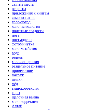
святые места
рецепты
приложения к книгам
самопознание
холо-поход
холо-психология
полезные сладости
йога
постмодерн
фотоминутка
холо-хозяйство
вода
зелень
холо-концепция
раздельное питание
приветствие
массаж
шлаки
мёд
аудиокоррекция
горы
щелочная ванна
холо-коррекция
Алтай