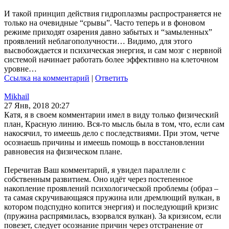
И такой принцип действия гидроплазмы распространяется не
только на очевидные “срывы”. Часто теперь и в фоновом
режиме приходят озарения давно забытых и “замыленных”
проявлений неблагополучности… Видимо, для этого
высвобождается и психическая энергия, и сам мозг с нервной
системой начинает работать более эффективно на клеточном
уровне…
Ссылка на комментарий
|
Ответить
Mikhail
27 Янв, 2018 20:27
Катя, я в своем комментарии имел в виду только физический
план, Красную линию. Вся-то мысль была в том, что, если сам
накосячил, то имеешь дело с последствиями. При этом, четче
осознаешь причины и имеешь помощь в восстановлении
равновесия на физическом плане.
Перечитав Ваш комментарий, я увидел параллели с
собственным развитием. Оно идёт через постепенное
накопление проявлений психологической проблемы (образ –
та самая скручивающаяся пружина или дремлющий вулкан, в
котором подспудно копится энергия) и последующий кризис
(пружина распрямилась, взорвался вулкан). За кризисом, если
повезет, следует осознание причин через отстранение от