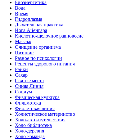
Биоэнергетика
Вода
Время
Гидроплазма
Дыхательная практика
Йога Айенгара
Кислотно-щелочное равновесие
Массаж
Очищение организма
Питание
Разное по психологии
Рецепты здорового питания
Рэйки
Сахар
Святые места
Синяя Линия
Социум
Физическая культура
Фильмотека
Фиолетовая линия
Холистическое материнство
Холо-авто-путешествия
Холо-библиотека
Холо-деревня
Холо-команда