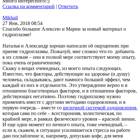
Много интересного!:)
Ссылка на комментарий
|
Ответить
Mikhail
27 Янв, 2018 08:54
Спасибо большое Алексею и Марии за новый материал о
гидроплазме!
Наталья и Александр хорошо написали об ощущениях при
приеме гидроплазмы. Пожалуй, мне сложно что-то добавить
к их словам – они в полной мере соответствуют моему опыту,
пока очень ограниченному.
Скажу о вещах очевидных, из моего опыта следующих.
Известно, что факторы, действующие на здоровье (и душу)
человека, складываясь, дают намного больший эффект, чем
каждый из них в отдельности. Это утверждение верно и в
отношении благотворных факторов, и в отношении факторов,
действующих негативно. Поэтому гидроплазму нужно
применять вместе с другими методами оздоровления, и в
первую очередь – вместе со
щелочной системой оздоровления
,
которая сама по себе – всесторонняя, холистическая, по
крайней мере, в рамках физического уровня – красной линии.
И еще один момент из личного опыта, тоже очевидный, –
если я, скажем, в ситуации усилившегося стресса на работе
даю послабление и, например, допускаю кофе, для меня