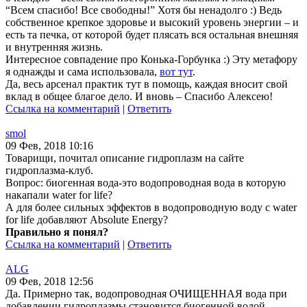
“Всем спасибо! Все свободны!” Хотя бы ненадолго :) Ведь
собственное крепкое здоровье и высокий уровень энергии – и
есть та печка, от которой будет плясать вся остальная внешняя
и внутренняя жизнь.
Интересное совпадение про Конька-Горбунка :) Эту метафору
я однажды и сама использовала,
вот тут
.
Да, весь арсенал практик тут в помощь, каждая вносит свой
вклад в общее благое дело. И вновь – Спасибо Алексею!
Ссылка на комментарий
|
Ответить
smol
09 Фев, 2018 10:16
Товарищи, почитал описание гидроплазм на сайте
гидроплазма-клуб.
Вопрос: биогенная вода-это водопроводная вода в которую
накапали water for life?
А для более сильных эффектов в водопроводную воду с water
for life добавляют Absolute Еnergy?
Правильно я понял?
Ссылка на комментарий
|
Ответить
ALG
09 Фев, 2018 12:56
Да. Примерно так, водопроводная ОЧИЩЕННАЯ вода при
добавлении гидроплазмы становится биогенной водой.