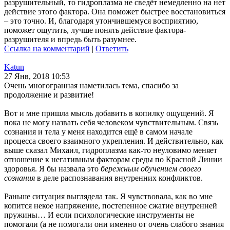
разрушительный, то гидроплазма не сведёт немедленно на нет
действие этого фактора. Она поможет быстрее восстановиться
– это точно. И, благодаря утончившемуся восприятию,
поможет ощутить, лучше понять действие фактора-
разрушителя и впредь быть разумнее.
Ссылка на комментарий
|
Ответить
Katun
27 Янв, 2018 10:53
Очень многогранная наметилась тема, спасибо за
продолжение и развитие!
Вот и мне пришла мысль добавить в копилку ощущений. Я
пока не могу назвать себя человеком чувствительным. Связь
сознания и тела у меня находится ещё в самом начале
процесса своего взаимного укрепления. И действительно, как
выше сказал Михаил, гидроплазма как-то неуловимо меняет
отношение к негативным факторам среды по Красной Линии
здоровья. Я бы назвала это
бережным обучением своего
сознания
в деле распознавания внутренних конфликтов.
Раньше ситуация выглядела так. Я чувствовала, как во мне
копится некое напряжение, постепенное сжатие внутренней
пружины… И если психологические инструменты не
помогали (а не помогали они именно от очень слабого знания