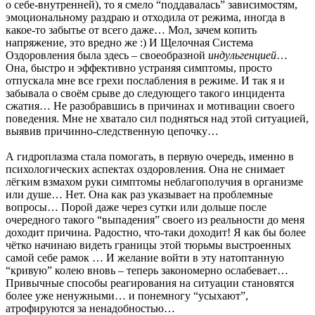
о себе-внутренней), то я смело “поддавалась” зависимостям,
эмоциональному раздраю и отходила от режима, иногда в
какое-то забытье от всего даже… Мол, зачем копить
напряжение, это вредно же :) И Щелочная Система
Оздоровления была здесь – своеобразной
индульгенцией
…
Она, быстро и эффективно устраняя симптомы, просто
отпускала мне все грехи послабления в режиме. И так я и
забывала о своём срыве до следующего такого инцидента
сжатия… Не разобравшись в причинах и мотивации своего
поведения. Мне не хватало сил подняться над этой ситуацией,
выявив причинно-следственную цепочку…
А гидроплазма стала помогать, в первую очередь, именно в
психологических аспектах оздоровления. Она не снимает
лёгким взмахом руки симптомы неблагополучия в организме
или душе… Нет. Она как раз указывает на проблемные
вопросы… Порой даже через сутки или дольше после
очередного такого “выпадения” своего из реальности до меня
доходит причина. Радостно, что-таки доходит! Я как бы более
чётко начинаю видеть границы этой тюрьмы выстроенных
самой себе рамок … И желание войти в эту натоптанную
“кривую” колею вновь – теперь закономерно ослабевает…
Привычные способы реагирования на ситуации становятся
более уже ненужными… и понемногу “усыхают”,
атрофируются за ненадобностью…