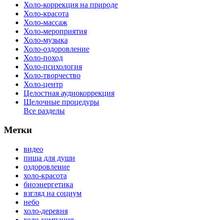
Холо-коррекция на природе
Холо-красота
Холо-массаж
Холо-мероприятия
Холо-музыка
Холо-оздоровление
Холо-поход
Холо-психология
Холо-творчество
Холо-центр
Целостная аудиокоррекция
Щелочные процедуры
Все разделы
Метки
видео
пища для души
оздоровление
холо-красота
биоэнергетика
взгляд на социум
небо
холо-деревня
холо-компания