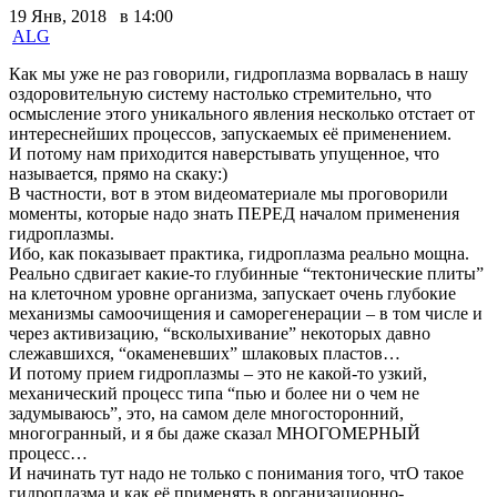
19 Янв, 2018 в 14:00
ALG
Как мы уже не раз говорили, гидроплазма ворвалась в нашу
оздоровительную систему настолько стремительно, что
осмысление этого уникального явления несколько отстает от
интереснейших процессов, запускаемых её применением.
И потому нам приходится наверстывать упущенное, что
называется, прямо на скаку:)
В частности, вот в этом видеоматериале мы проговорили
моменты, которые надо знать ПЕРЕД началом применения
гидроплазмы.
Ибо, как показывает практика, гидроплазма реально мощна.
Реально сдвигает какие-то глубинные “тектонические плиты”
на клеточном уровне организма, запускает очень глубокие
механизмы самоочищения и саморегенерации – в том числе и
через активизацию, “всколыхивание” некоторых давно
слежавшихся, “окаменевших” шлаковых пластов…
И потому прием гидроплазмы – это не какой-то узкий,
механический процесс типа “пью и более ни о чем не
задумываюсь”, это, на самом деле многосторонний,
многогранный, и я бы даже сказал МНОГОМЕРНЫЙ
процесс…
И начинать тут надо не только с понимания того, чтО такое
гидроплазма и как её применять в организационно-