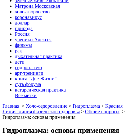
зеленые-живые коктейли
Матрона Московская
холо-творчество
коронавирус
доллар
природа
Россия
ученики Алексея
фильмы
рак
дыхательная практика
дети
гидроплазма
арт-тренинги
книга "Две Жизни"
суть форума
катарсическая практика
Все метки
Главная
>
Холо-оздоровление
>
Гидроплазма
>
Красная
Линия: линия физического здоровья
>
Общие вопросы
>
Гидроплазма: основы применения
Гидроплазма: основы применения