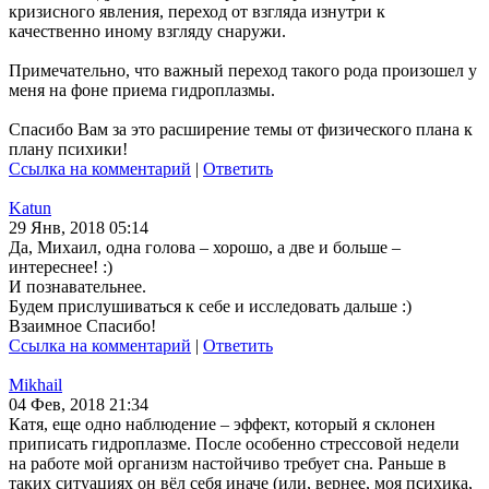
кризисного явления, переход от взгляда изнутри к
качественно иному взгляду снаружи.
Примечательно, что важный переход такого рода произошел у
меня на фоне приема гидроплазмы.
Спасибо Вам за это расширение темы от физического плана к
плану психики!
Ссылка на комментарий
|
Ответить
Katun
29 Янв, 2018 05:14
Да, Михаил, одна голова – хорошо, а две и больше –
интереснее! :)
И познавательнее.
Будем прислушиваться к себе и исследовать дальше :)
Взаимное Спасибо!
Ссылка на комментарий
|
Ответить
Mikhail
04 Фев, 2018 21:34
Катя, еще одно наблюдение – эффект, который я склонен
приписать гидроплазме. После особенно стрессовой недели
на работе мой организм настойчиво требует сна. Раньше в
таких ситуациях он вёл себя иначе (или, вернее, моя психика,