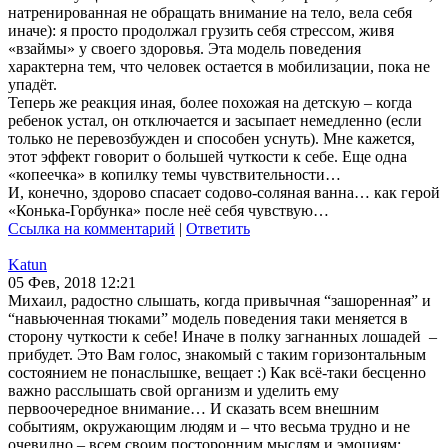
натренированная не обращать внимание на тело, вела себя
иначе): я просто продолжал грузить себя стрессом, живя
«взаймы» у своего здоровья. Эта модель поведения
характерна тем, что человек остается в мобилизации, пока не
упадёт.
Теперь же реакция иная, более похожая на детскую – когда
ребенок устал, он отключается и засыпает немедленно (если
только не перевозбужден и способен уснуть). Мне кажется,
этот эффект говорит о большей чуткости к себе. Еще одна
«копеечка» в копилку темы чувствительности…
И, конечно, здорово спасает содово-соляная ванна… как герой
«Конька-Горбунка» после неё себя чувствую…
Ссылка на комментарий
|
Ответить
Katun
05 Фев, 2018 12:21
Михаил, радостно слышать, когда привычная “зашоренная” и
“навьюченная тюками” модель поведения таки меняется в
сторону чуткости к себе! Иначе в полку загнанных лошадей –
прибудет. Это Вам голос, знакомый с таким горизонтальным
состоянием не понаслышке, вещает :) Как всё-таки бесценно
важно расслышать свой организм и уделить ему
первоочередное внимание… И сказать всем внешним
событиям, окружающим людям и – что весьма трудно и не
очевидно – всем своим посторонним мыслям и эмоциям: