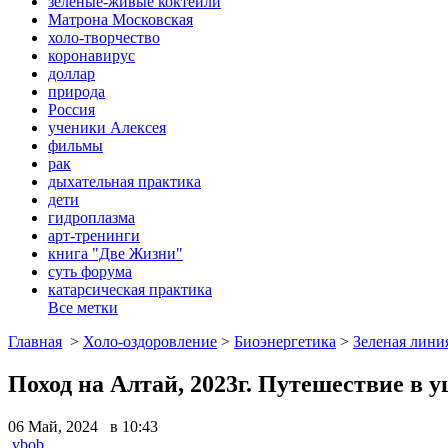
зеленые-живые коктейли
Матрона Московская
холо-творчество
коронавирус
доллар
природа
Россия
ученики Алексея
фильмы
рак
дыхательная практика
дети
гидроплазма
арт-тренинги
книга "Две Жизни"
суть форума
катарсическая практика
Все метки
Главная
>
Холо-оздоровление
>
Биоэнергетика
>
Зеленая лини
Поход на Алтай, 2023г. Путешествие в 
06 Май, 2024 в 10:43
vbob