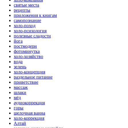
святые места
рецепты
приложения к книгам
самопознание
холо-поход
холо-психология
полезные сладости
йога
постмодерн
фотоминутка
холо-хозяйство
вода
зелень
холо-концепция
раздельное питание
приветствие
массаж
шлаки
мёд
аудиокоррекция
горы
щелочная ванна
холо-коррекция
Алтай