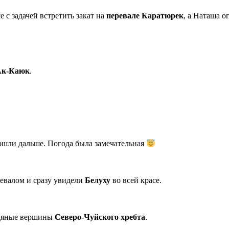
 с задачей встретить закат на
перевале Каратюрек
, а Наташа о
Ак-Каюк
.
ошли дальше. Погода была замечательная
ревалом и сразу увидели
Белуху
во всей красе.
ледяные вершины
Северо-Чуйского хребта
.