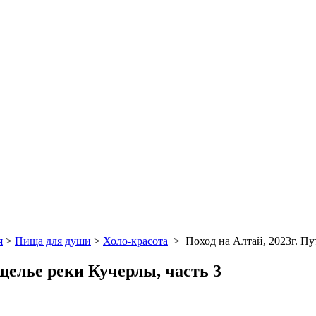
я
>
Пища для души
>
Холо-красота
>
Поход на Алтай, 2023г. Пу
ущелье реки Кучерлы, часть 3