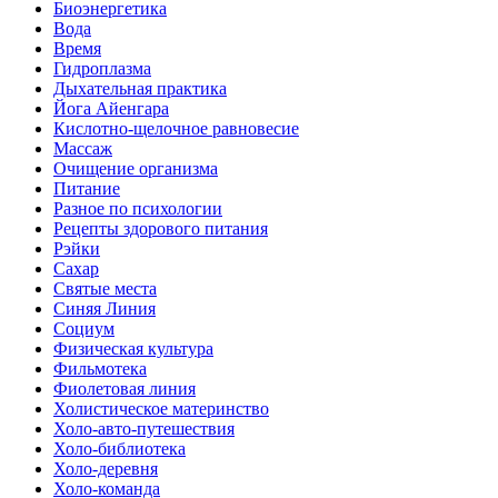
Биоэнергетика
Вода
Время
Гидроплазма
Дыхательная практика
Йога Айенгара
Кислотно-щелочное равновесие
Массаж
Очищение организма
Питание
Разное по психологии
Рецепты здорового питания
Рэйки
Сахар
Святые места
Синяя Линия
Социум
Физическая культура
Фильмотека
Фиолетовая линия
Холистическое материнство
Холо-авто-путешествия
Холо-библиотека
Холо-деревня
Холо-команда