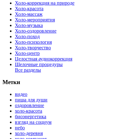
Холо-коррекция на природе
Холо-красота
Холо-массаж
Холо-мероприятия
Холо-музыка
Холо-оздоровление
Холо-поход
Холо-психология
Холо-творчество
Холо-центр
Целостная аудиокоррекция
Щелочные процедуры
Все разделы
Метки
видео
пища для души
оздоровление
холо-красота
биоэнергетика
взгляд на социум
небо
холо-деревня
холо-компания