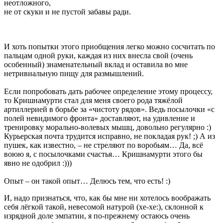
неотложного,
не от скуки и не пустой забавы ради.
И хоть попытки этого приобщения легко можно сосчитать по
пальцам одной руки, каждая из них внесла свой (очень
особенный) знаменательный вклад и оставила во мне
нетривиальную пищу для размышлений.
Если попробовать дать рабочее определение этому процессу,
то Кришнамурти стал для меня своего рода тяжёлой
артиллерией в борьбе за «чистоту рядов». Ведь посылочки «с
полей невидимого фронта» доставляют, на удивление и
тренировку морально-волевых мышц, довольно регулярно :)
Курьерская почта трудится исправно, не покладая рук! ;) А из
пушек, как известно, – не стреляют по воробьям… Да, всё
воюю я, с посылочками счастья… Кришнамурти этого бы
явно не одобрил :)))
Опыт – он такой опыт… Делюсь тем, что есть! :)
И, надо признаться, что, как бы мне ни хотелось воображать
себя лёгкой такой, невесомой натурой (хе-хе:), склонной к
изрядной доле эмпатии, я по-прежнему остаюсь очень