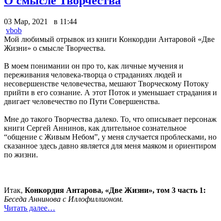
О смысле Творчества
03 Мар, 2021 в 11:44
vbob
Мой любимый отрывок из книги Конкордии Антаровой «Две
Жизни» о смысле Творчества.
В моем понимании он про то, как личные мучения и
переживания человека-творца о страданиях людей и
несовершенстве человечества, мешают Творческому Потоку
прийти в его сознание. А этот Поток и уменьшает страдания и
двигает человечество по Пути Совершенства.
Мне до такого Творчества далеко. То, что описывает персонаж
книги Сергей Аннинов, как длительное сознательное
“общение с Живым Небом”, у меня случается проблесками, но
сказанное здесь давно является для меня маяком и ориентиром
по жизни.
Итак,
Конкордия Антарова, «Две Жизни», том 3 часть 1:
Беседа Аннинова с Иллофиллионом.
Читать далее…