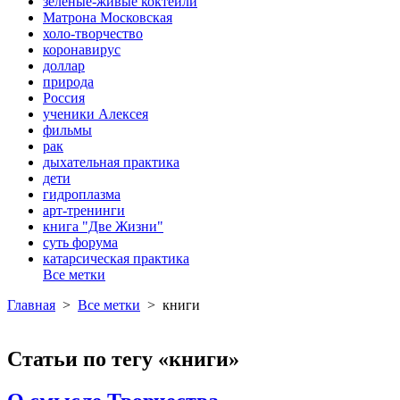
зеленые-живые коктейли
Матрона Московская
холо-творчество
коронавирус
доллар
природа
Россия
ученики Алексея
фильмы
рак
дыхательная практика
дети
гидроплазма
арт-тренинги
книга "Две Жизни"
суть форума
катарсическая практика
Все метки
Главная
>
Все метки
>
книги
Статьи по тегу «книги»