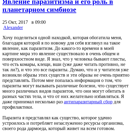
Явление паразитизма и его роль в
планетарном симбиозе
25 Окт, 2017 в 09:00
Alexander
Хочу поделиться одной находкой, которая обогатила меня,
благодаря которой я по новому для себя взглянул на такое
явление, как паразитизм. До какого-то времени в моей
картине мира это явление существовало в очень общем и
поверхностном виде. Я знал, что у человека бывают глисты,
что есть комары, клещи, вши (уже даже читать противно, не
так ли?), и что это все паразиты. Думаю, что и у читателя уже
возникли образы этих существ и эти образы не очень приятно
представлять. Потом мне попалась информация о том, что
паразиты могут вызывать различные болезни, что существует
много различных видов паразитов, что они могут обитать в
разных частях тела, и что от них желательно избавляться. Я
даже принимал несколько раз
антипаразитарный сбор
для
профилактики.
Паразита я представлял как существо, которое удачно
устроилось и потребляет незаслуженно ресурсы организма,
своего рода дармоеда, который живет на всем готовом.