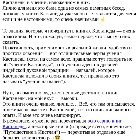
Кастанеды и учении, изложенном в них.
Лично для меня это была одна из самых памятных бесед,
поскольку книги Кастанеды уже много лет являются для меня
если и не настольными, то очень значимыми
Те знания, которые я почерпнул в книгах Кастанеды — очень
практичны. И это, пожалуй, самое первое, что я могу о них
сказать.
Практичность, применимость в реальной жизни, удобство и
простота освоения — вот отличительные черты учения
Кастанеды (хотя, на самом деле, правильнее тут говорить не
об “учении Кастанеды”, а об учении адептов древней
индейской духовной традиции — нагвалей, которое
Кастанеда изложил в своих книгах, т.е. правильно это
называть “учение нагвалей”).
Ну и, несомненно, художественные достоинства книг
Кастанеды, на мой вкус — высоки.
Это книги очень живые, личные… Всё, что там описывается,
проживаешь вместе с Кастанедой, т.е. это описание живого
опыта. И мне это очень импонирует.
В результате, я уже не раз перечитывал
всю серию книг
Кастанеды
, а некоторые книги (и прежде всего, конечно же,
“Путешествие в Икстлан”) — перечитывал отдельно ещё
бóльшее количество раз