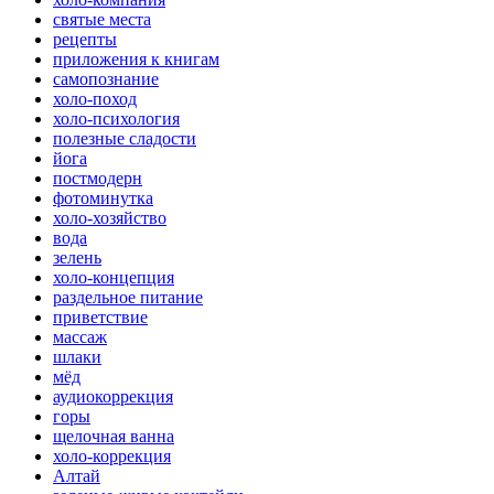
святые места
рецепты
приложения к книгам
самопознание
холо-поход
холо-психология
полезные сладости
йога
постмодерн
фотоминутка
холо-хозяйство
вода
зелень
холо-концепция
раздельное питание
приветствие
массаж
шлаки
мёд
аудиокоррекция
горы
щелочная ванна
холо-коррекция
Алтай