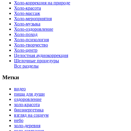
Холо-коррекция на природе
Холо-красота
Холо-массаж
Холо-мероприятия
Холо-музыка
Холо-оздоровление
Холо-поход
Холо-психология
Холо-творчество
Холо-центр
Целостная аудиокоррекция
Щелочные процедуры
Все разделы
Метки
видео
пища для души
оздоровление
холо-красота
биоэнергетика
взгляд на социум
небо
холо-деревня
холо-компания