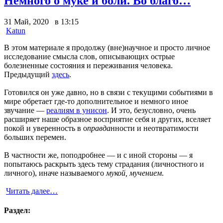
Немного о муке и боли. Во благо…
31 Май, 2020 в 13:15
Katun
В этом материале я продолжу (вне)научное и просто личное
исследование смысла слов, описывающих острые
болезненные состояния и переживания человека.
Предыдущий
здесь
.
Готовился он уже давно, но в связи с текущими событиями в
мире обретает где-то дополнительное и немного иное
звучание —
реалиям в унисон
. И это, безусловно, очень
расширяет наше образное восприятие себя и других, вселяет
покой и уверенность в о
правда
нности и неотвратимости
больших перемен.
В частности же, поподробнее — и с иной стороны — я
попытаюсь раскрыть здесь тему страдания (личностного и
личного), иначе называемого
мукой, мучением
.
Читать далее…
Раздел: