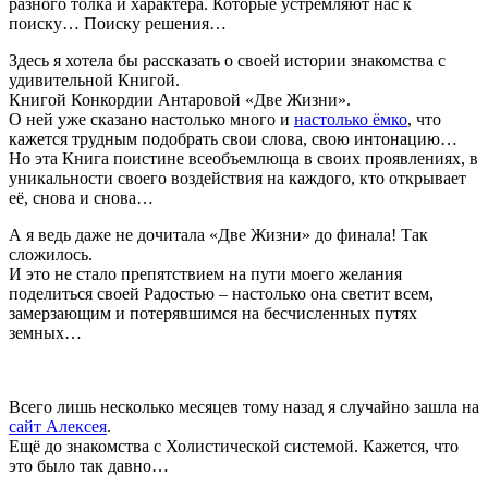
разного толка и характера. Которые устремляют нас к
поиску… Поиску решения…
Здесь я хотела бы рассказать о своей истории знакомства с
удивительной Книгой.
Книгой Конкордии Антаровой «Две Жизни».
О ней уже сказано настолько много и
настолько ёмко
, что
кажется трудным подобрать свои слова, свою интонацию…
Но эта Книга поистине всеобъемлюща в своих проявлениях, в
уникальности своего воздействия на каждого, кто открывает
её, снова и снова…
А я ведь даже не дочитала «Две Жизни» до финала! Так
сложилось.
И это не стало препятствием на пути моего желания
поделиться своей Радостью – настолько она светит всем,
замерзающим и потерявшимся на бесчисленных путях
земных…
Всего лишь несколько месяцев тому назад я случайно зашла на
сайт Алексея
.
Ещё до знакомства с Холистической системой. Кажется, что
это было так давно…