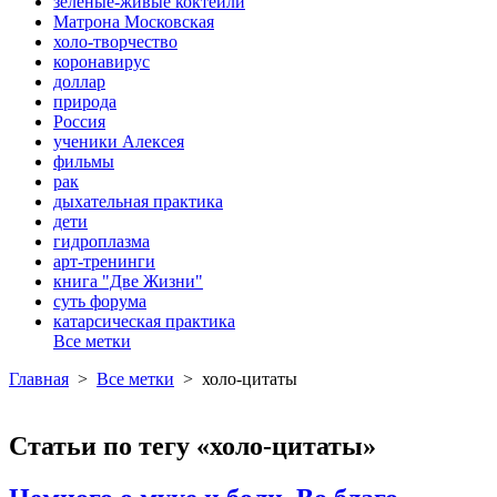
зеленые-живые коктейли
Матрона Московская
холо-творчество
коронавирус
доллар
природа
Россия
ученики Алексея
фильмы
рак
дыхательная практика
дети
гидроплазма
арт-тренинги
книга "Две Жизни"
суть форума
катарсическая практика
Все метки
Главная
>
Все метки
>
холо-цитаты
Статьи по тегу «холо-цитаты»