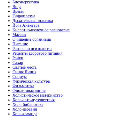
Биоэнергетика
Вода
Время
Гидроплазма
Дыхательная практика
Йога Айенгара
Кислотно-щелочное равновесие
Массаж
Очищение организма
Питание
Разное по психологии
Рецепты здорового питания
Рэйки
Сахар
Святые места
Синяя Линия
Социум
Физическая культура
Фильмотека
Фиолетовая линия
Холистическое материнство
Холо-авто-путешествия
Холо-библиотека
Холо-деревня
Холо-команда