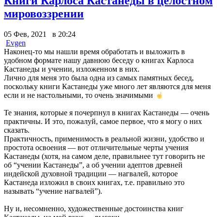
Книги Карлоса Кастанеды в целостном
мировоззрении
05 Фев, 2021 в 20:24
Evgen
Наконец-то мы нашли время обработать и выложить в
удобном формате нашу давнюю беседу о книгах Карлоса
Кастанеды и учении, изложенном в них.
Лично для меня это была одна из самых памятных бесед,
поскольку книги Кастанеды уже много лет являются для меня
если и не настольными, то очень значимыми
Те знания, которые я почерпнул в книгах Кастанеды — очень
практичны. И это, пожалуй, самое первое, что я могу о них
сказать.
Практичность, применимость в реальной жизни, удобство и
простота освоения — вот отличительные черты учения
Кастанеды (хотя, на самом деле, правильнее тут говорить не
об “учении Кастанеды”, а об учении адептов древней
индейской духовной традиции — нагвалей, которое
Кастанеда изложил в своих книгах, т.е. правильно это
называть “учение нагвалей”).
Ну и, несомненно, художественные достоинства книг