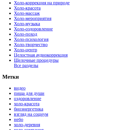
Холо-коррекция на природе
Холо-красота
Холо-массаж
Холо-мероприятия
Холо-музыка
Холо-оздоровление
Холо-поход
Холо-психология
Холо-творчество
Холо-центр
Целостная аудиокоррекция
Щелочные процедуры
Все разделы
Метки
видео
пища для души
оздоровление
холо-красота
биоэнергетика
взгляд на социум
небо
холо-деревня
холо-компания