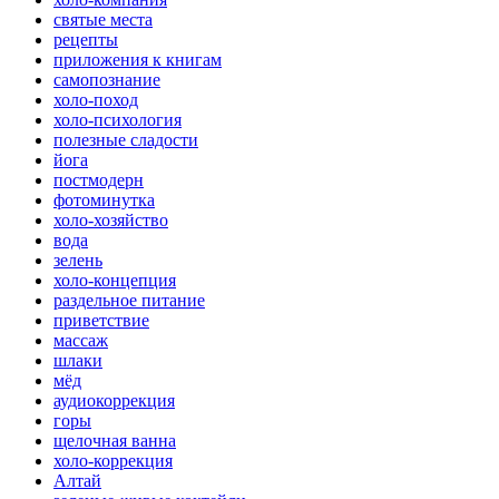
святые места
рецепты
приложения к книгам
самопознание
холо-поход
холо-психология
полезные сладости
йога
постмодерн
фотоминутка
холо-хозяйство
вода
зелень
холо-концепция
раздельное питание
приветствие
массаж
шлаки
мёд
аудиокоррекция
горы
щелочная ванна
холо-коррекция
Алтай