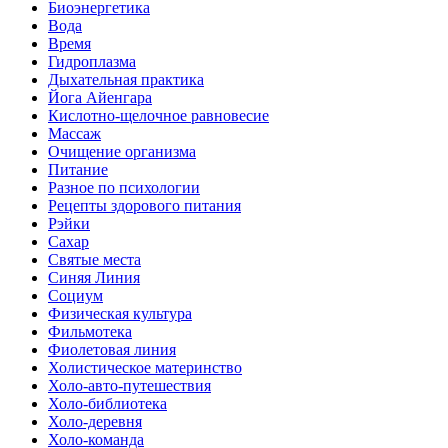
Биоэнергетика
Вода
Время
Гидроплазма
Дыхательная практика
Йога Айенгара
Кислотно-щелочное равновесие
Массаж
Очищение организма
Питание
Разное по психологии
Рецепты здорового питания
Рэйки
Сахар
Святые места
Синяя Линия
Социум
Физическая культура
Фильмотека
Фиолетовая линия
Холистическое материнство
Холо-авто-путешествия
Холо-библиотека
Холо-деревня
Холо-команда