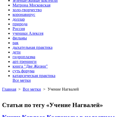
зеленые-живые коктейли
Матрона Московская
холо-творчество
коронавирус
доллар
природа
Россия
ученики Алексея
фильмы
рак
дыхательная практика
дети
гидроплазма
арт-тренинги
книга "Две Жизни"
суть форума
катарсическая практика
Все метки
Главная
>
Все метки
>
Учение Нагвалей
Статьи по тегу «Учение Нагвалей»