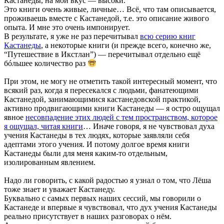
Кастанеды, на мой вкус — высоки.
Это книги очень живые, личные… Всё, что там описывается,
проживаешь вместе с Кастанедой, т.е. это описание живого
опыта. И мне это очень импонирует.
В результате, я уже не раз перечитывал
всю серию книг
Кастанеды
, а некоторые книги (и прежде всего, конечно же,
“Путешествие в Икстлан”) — перечитывал отдельно ещё
бóльшее количество раз
При этом, не могу не отметить такой интересный момент, что
всякий раз, когда я пересекался с людьми, фанатеющими
Кастанедой, занимающимися кастанедовской практикой,
активно продвигающими книги Кастанеды — я остро ощущал
явное
несовпадение этих людей с тем пространством, которое
я ощущал, читая книги
… Иначе говоря, я не чувствовал духа
учения Кастанеды в тех людях, которые заявляли себя
адептами этого учения. И потому долгое время книги
Кастанеды были для меня каким-то отдельным,
изолированным явлением.
Надо ли говорить, с какой радостью я узнал о том, что Лёша
тоже знает и уважает Кастанеду.
Буквально с самых первых наших сессий, мы говорили о
Кастанеде и впервые я чувствовал, что дух учения Кастанеды
реально присутствует в наших разговорах о нём.