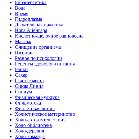
Биоэнергетика
Вода
Время
Гидроплазма
Дыхательная практика
Йога Айенгара
Кислотно-щелочное равновесие
Массаж
Очищение организма
Питание
Разное по психологии
Рецепты здорового питания
Рэйки
Сахар
Святые места
Синяя Линия
Социум
Физическая культура
Фильмотека
Фиолетовая линия
Холистическое материнство
Холо-авто-путешествия
Холо-библиотека
Холо-деревня
Холо-команда