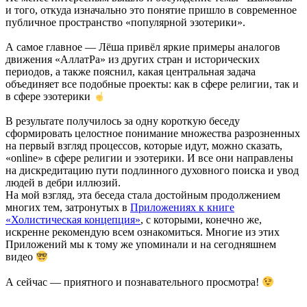
и того, откуда изначально это понятие пришло в современное
публичное пространство «популярной эзотерики».
А самое главное — Лёша привёл яркие примеры аналогов
движения «АллатРа» из других стран и исторических
периодов, а также пояснил, какая центральная задача
объединяет все подобные проекты: как в сфере религии, так и
в сфере эзотерики
В результате получилось за одну короткую беседу
сформировать целостное понимание множества разрозненных
на первый взгляд процессов, которые идут, можно сказать,
«online» в сфере религии и эзотерики. И все они направлены
на дискредитацию пути подлинного духовного поиска и увод
людей в дебри иллюзий.
На мой взгляд, эта беседа стала достойным продолжением
многих тем, затронутых в
Приложениях к книге
«Холистическая концепция»
, с которыми, конечно же,
искренне рекомендую всем ознакомиться. Многие из этих
Приложений мы к тому же упоминали и на сегодняшнем
видео
А сейчас — приятного и познавательного просмотра!