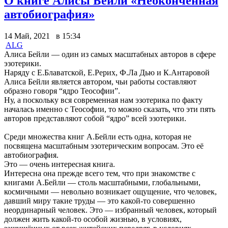
О книге Алисы Бейли «Неоконченная
автобиография»
14 Май, 2021 в 15:34
ALG
Алиса Бейли — один из самых масштабных авторов в сфере
эзотерики.
Наряду с Е.Блаватской, Е.Рерих, Ф.Ла Дью и К.Антаровой
Алиса Бейли является автором, чьи работы составляют
образно говоря “ядро Теософии”.
Ну, а поскольку вся современная нам эзотерика по факту
началась именно с Теософии, то можно сказать, что эти пять
авторов представляют собой “ядро” всей эзотерики.
Среди множества книг А.Бейли есть одна, которая не
посвящена масштабным эзотерическим вопросам. Это её
автобиография.
Это — очень интересная книга.
Интересна она прежде всего тем, что при знакомстве с
книгами А.Бейли — столь масштабными, глобальными,
космичными — невольно возникает ощущение, что человек,
давший миру такие труды — это какой-то совершенно
неординарный человек. Это — избранный человек, который
должен жить какой-то особой жизнью, в условиях,