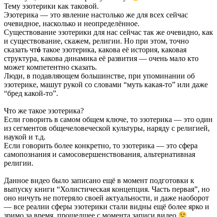
Тему эзотерики как таковой.
Эзотерика — это явление настолько же для всех сейчас
очевидное, насколько и неопределённое.
Существование эзотерики для нас сейчас так же очевидно, как
и существование, скажем, религии. Но при этом, точно
сказать чт
ó
такое эзотерика, какова её история, каковая
структура, какова динамика её развития — очень мало кто
может компетентно сказать.
Люди, в подавляющем большинстве, при упоминании об
эзотерике, машут рукой со словами “муть какая-то” или даже
“бред какой-то”.
Что же такое эзотерика?
Если говорить в самом общем ключе, то эзотерика — это один
из сегментов общечеловеческой культуры, наряду с религией,
наукой и т.д.
Если говорить более конкретно, то эзотерика — это сфера
самопознания и самосовершенствования, альтернативная
религии.
Данное видео было записано ещё в момент подготовки к
выпуску книги “Холистическая концепция. Часть первая”, но
оно ничуть не потеряло своей актуальности, и даже наоборот
— все реалии сферы эзотерики стали видны ещё более ярко и
зримо за время, прошедшее с момента записи видео