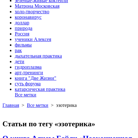
зеленые-живые коктейли
Матрона Московская
холо-творчество
коронавирус
доллар
природа
Россия
ученики Алексея
фильмы
рак
дыхательная практика
дети
гидроплазма
арт-тренинги
книга "Две Жизни"
суть форума
катарсическая практика
Все метки
Главная
>
Все метки
>
эзотерика
Статьи по тегу «эзотерика»