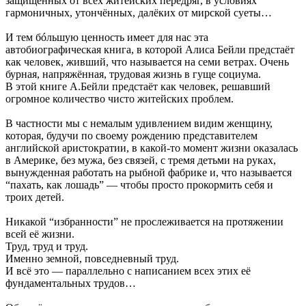
защищённых от всех житейских передряг, в условиях
гармоничных, утончённых, далёких от мирской суеты…
И тем бóльшую ценность имеет для нас эта
автобиографическая книга, в которой Алиса Бейли предстаёт
как человек, живший, что называется на семи ветрах. Очень
бурная, напряжённая, трудовая жизнь в гуще социума.
В этой книге А.Бейли предстаёт как человек, решавший
огромное количество чисто житейских проблем.
В частности мы с немалым удивлением видим женщину,
которая, будучи по своему рождению представителем
английской аристократии, в какой-то момент жизни оказалась
в Америке, без мужа, без связей, с тремя детьми на руках,
вынужденная работать на рыбной фабрике и, что называется
“пахать, как лошадь” — чтобы просто прокормить себя и
троих детей.
Никакой “избранности” не прослеживается на протяжении
всей её жизни.
Труд, труд и труд.
Именно земной, повседневный труд.
И всё это — параллельно с написанием всех этих её
фундаментальных трудов…