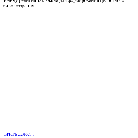
почему религия так важна для формирования целостного
мировоззрения.
Читать далее…