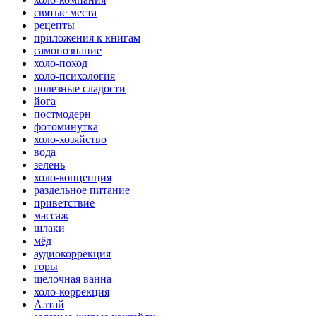
святые места
рецепты
приложения к книгам
самопознание
холо-поход
холо-психология
полезные сладости
йога
постмодерн
фотоминутка
холо-хозяйство
вода
зелень
холо-концепция
раздельное питание
приветствие
массаж
шлаки
мёд
аудиокоррекция
горы
щелочная ванна
холо-коррекция
Алтай