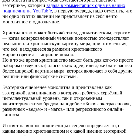
эзотерика», который
задала в комментариях одна из наших
подписчиц на YouTub’e
, в первую очередь, надо отметить, что
ни одно из этих явлений не представляет из себя нечто
монолитное и однозначное.
Христианство может быть жёстким, догматическим, строгим
— когда воцерковлённый человек полностью отождествляет
реальность и хриcтианскую картину мира, при этом считая,
что всё, находящееся за рамками христианского
мировоззрения — априори ложно.
Но в то же время христианство может быть для кого-то просто
набором созвучных философских идей, или даже быть частью
более широкой картины мира, которая включает в себя другие
религии или философские системы.
Эзотерика ещё менее монолитна и представлена как
эзотерикой, для вникания в которую требуется серьёзный
интеллектуальный уровень, так и откровенным
«шизотерическим» бредом наподобие «Битвы экстрасенсов»,
различных «ведьм» и «магов» или регрессивного онлайн-
гипноза.
И ответ на вопрос подписчицы всецело определяет то, с
каким именно христианством и с какой именно эзотерикой