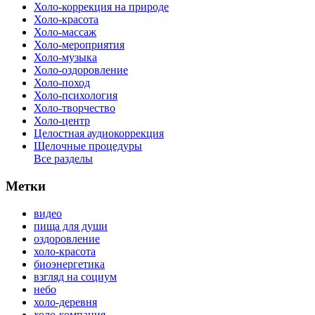
Холо-коррекция на природе
Холо-красота
Холо-массаж
Холо-мероприятия
Холо-музыка
Холо-оздоровление
Холо-поход
Холо-психология
Холо-творчество
Холо-центр
Целостная аудиокоррекция
Щелочные процедуры
Все разделы
Метки
видео
пища для души
оздоровление
холо-красота
биоэнергетика
взгляд на социум
небо
холо-деревня
холо-компания