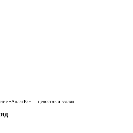
ние «АллатРа» — целостный взгляд
ляд