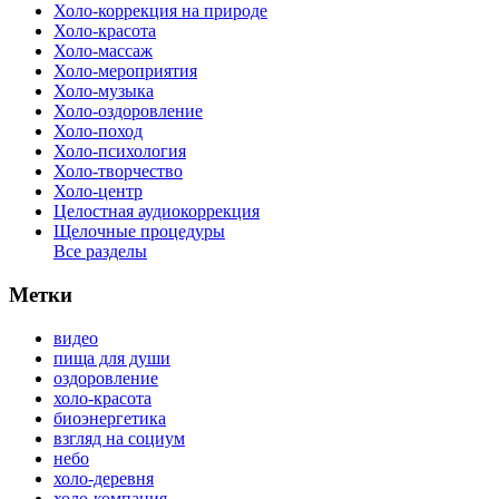
Холо-коррекция на природе
Холо-красота
Холо-массаж
Холо-мероприятия
Холо-музыка
Холо-оздоровление
Холо-поход
Холо-психология
Холо-творчество
Холо-центр
Целостная аудиокоррекция
Щелочные процедуры
Все разделы
Метки
видео
пища для души
оздоровление
холо-красота
биоэнергетика
взгляд на социум
небо
холо-деревня
холо-компания