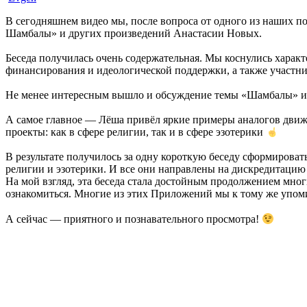
В сегодняшнем видео мы, после вопроса от одного из наших п
Шамбалы» и других произведений Анастасии Новых.
Беседа получилась очень содержательная. Мы коснулись харак
финансирования и идеологической поддержки, а также участн
Не менее интересным вышло и обсуждение темы «Шамбалы» и т
А самое главное — Лёша привёл яркие примеры аналогов движен
проекты: как в сфере религии, так и в сфере эзотерики
В результате получилось за одну короткую беседу сформировать
религии и эзотерики. И все они направлены на дискредитацию
На мой взгляд, эта беседа стала достойным продолжением мног
ознакомиться. Многие из этих Приложений мы к тому же упом
А сейчас — приятного и познавательного просмотра!