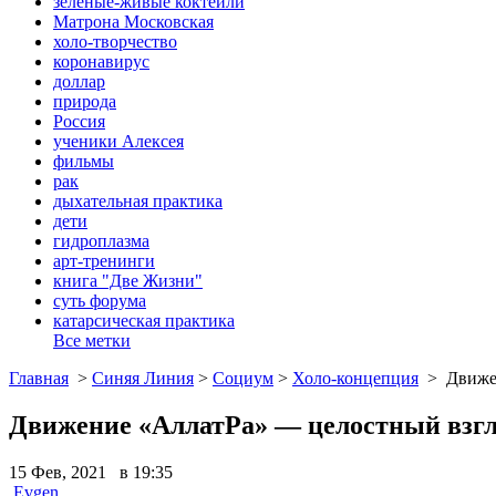
зеленые-живые коктейли
Матрона Московская
холо-творчество
коронавирус
доллар
природа
Россия
ученики Алексея
фильмы
рак
дыхательная практика
дети
гидроплазма
арт-тренинги
книга "Две Жизни"
суть форума
катарсическая практика
Все метки
Главная
>
Синяя Линия
>
Социум
>
Холо-концепция
>
Движе
Движение «АллатРа» — целостный взг
15 Фев, 2021 в 19:35
Evgen