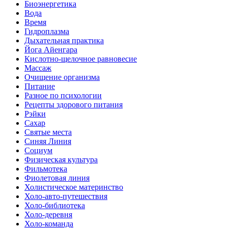
Биоэнергетика
Вода
Время
Гидроплазма
Дыхательная практика
Йога Айенгара
Кислотно-щелочное равновесие
Массаж
Очищение организма
Питание
Разное по психологии
Рецепты здорового питания
Рэйки
Сахар
Святые места
Синяя Линия
Социум
Физическая культура
Фильмотека
Фиолетовая линия
Холистическое материнство
Холо-авто-путешествия
Холо-библиотека
Холо-деревня
Холо-команда