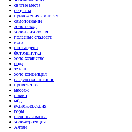
святые места
рецепты
приложения к книгам
самопознание
холо-поход
холо-психология
полезные сладости
йога
постмодерн
фотоминутка
холо-хозяйство
вода
зелень
холо-концепция
раздельное питание
приветствие
массаж
шлаки
мёд
аудиокоррекция
горы
щелочная ванна
холо-коррекция
Алтай