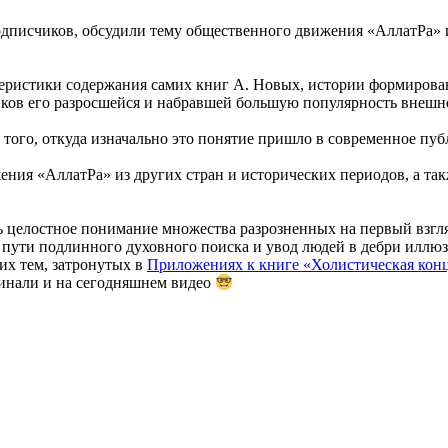
одписчиков, обсудили тему общественного движения «АллатРа» 
теристики содержания самих книг А. Новых, истории формирован
иков его разросшейся и набравшей большую популярность внешн
ого, откуда изначально это понятие пришло в современное пуб
ия «АллатРа» из других стран и исторических периодов, а такж
 целостное понимание множества разрозненных на первый взгляд 
 пути подлинного духовного поиска и увод людей в дебри иллю
их тем, затронутых в
Приложениях к книге «Холистическая кон
инали и на сегодняшнем видео