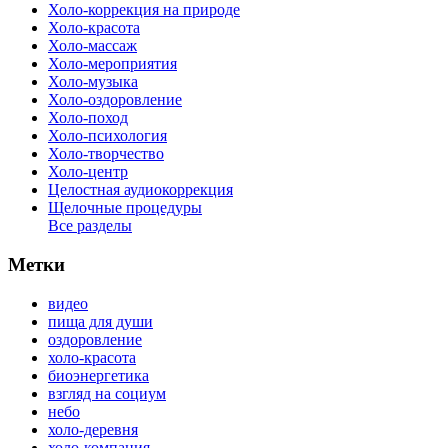
Холо-коррекция на природе
Холо-красота
Холо-массаж
Холо-мероприятия
Холо-музыка
Холо-оздоровление
Холо-поход
Холо-психология
Холо-творчество
Холо-центр
Целостная аудиокоррекция
Щелочные процедуры
Все разделы
Метки
видео
пища для души
оздоровление
холо-красота
биоэнергетика
взгляд на социум
небо
холо-деревня
холо-компания