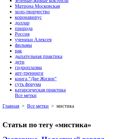
зеленые-живые коктейли
Матрона Московская
холо-творчество
коронавирус
доллар
природа
Россия
ученики Алексея
фильмы
рак
дыхательная практика
дети
гидроплазма
арт-тренинги
книга "Две Жизни"
суть форума
катарсическая практика
Все метки
Главная
>
Все метки
>
мистика
Статьи по тегу «мистика»