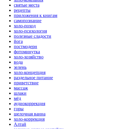
святые места
рецепты
приложения к книгам
самопознание
холо-поход
холо-психология
полезные сладости
йога
постмодерн
фотоминутка
холо-хозяйство
вода
зелень
холо-концепция
раздельное питание
приветствие
массаж
шлаки
мёд
аудиокоррекция
горы
щелочная ванна
холо-коррекция
Алтай