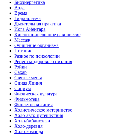
Биоэнергетика
Вода
Время
Гидроплазма
Дыхательная практика
Йога Айенгара
Кислотно-щелочное равновесие
Массаж
Очищение организма
Питание
Разное по психологии
Рецепты здорового питания
Рэйки
Сахар
Святые места
Синяя Линия
Социум
Физическая культура
Фильмотека
Фиолетовая линия
Холистическое материнство
Холо-авто-путешествия
Холо-библиотека
Холо-деревня
Холо-команда