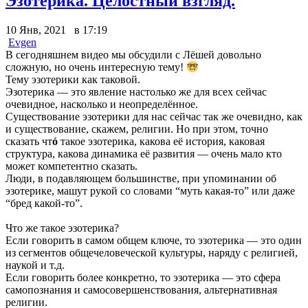
Эзотерика. Целостный взгляд.
10 Янв, 2021 в 17:19
Evgen
В сегодняшнем видео мы обсудили с Лёшей довольно
сложную, но очень интересную тему!
Тему эзотерики как таковой.
Эзотерика — это явление настолько же для всех сейчас
очевидное, насколько и неопределённое.
Существование эзотерики для нас сейчас так же очевидно, как
и существование, скажем, религии. Но при этом, точно
сказать чт
ó
такое эзотерика, какова её история, каковая
структура, какова динамика её развития — очень мало кто
может компетентно сказать.
Люди, в подавляющем большинстве, при упоминании об
эзотерике, машут рукой со словами “муть какая-то” или даже
“бред какой-то”.
Что же такое эзотерика?
Если говорить в самом общем ключе, то эзотерика — это один
из сегментов общечеловеческой культуры, наряду с религией,
наукой и т.д.
Если говорить более конкретно, то эзотерика — это сфера
самопознания и самосовершенствования, альтернативная
религии.