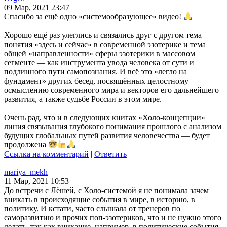
09 Мар, 2021 23:47
Спасибо за ещё одно «системообразующее» видео!
Хорошо ещё раз улеглись и связались друг с другом тема
понятия «здесь и сейчас» в современной эзотерике и тема
общей «направленности» сферы эзотерики в массовом
сегменте — как инструмента увода человека от сути и
подлинного пути самопознания. И всё это «легло на
фундамент» других бесед, посвящённых целостному
осмыслению современного мира и векторов его дальнейшего
развития, а также судьбе России в этом мире.
Очень рад, что и в следующих книгах «Холо-концепции»
линия связывания глубокого понимания прошлого с анализом
будущих глобальных путей развития человечества — будет
продолжена
Ссылка на комментарий
|
Ответить
mariya_mekh
11 Мар, 2021 10:53
До встречи с Лёшей, с Холо-системой я не понимала зачем
вникать в происходящие события в мире, в историю, в
политику. И кстати, часто слышала от тренеров по
саморазвитию и прочих поп-эзотериков, что и не нужно этого
делать, так как вникание, например, в политические события