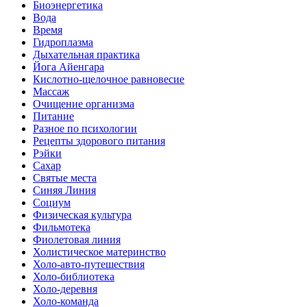
Биоэнергетика
Вода
Время
Гидроплазма
Дыхательная практика
Йога Айенгара
Кислотно-щелочное равновесие
Массаж
Очищение организма
Питание
Разное по психологии
Рецепты здорового питания
Рэйки
Сахар
Святые места
Синяя Линия
Социум
Физическая культура
Фильмотека
Фиолетовая линия
Холистическое материнство
Холо-авто-путешествия
Холо-библиотека
Холо-деревня
Холо-команда