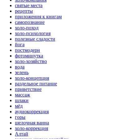
святые места
рецепты
приложения к книгам
самопознание
холо-поход
холо-психология
полезные сладости
йога
постмодерн
фотоминутка
холо-хозяйство
вода
зелень
холо-концепция
раздельное питание
приветствие
массаж
шлаки
мёд
аудиокоррекция
горы
щелочная ванна
холо-коррекция
Алтай