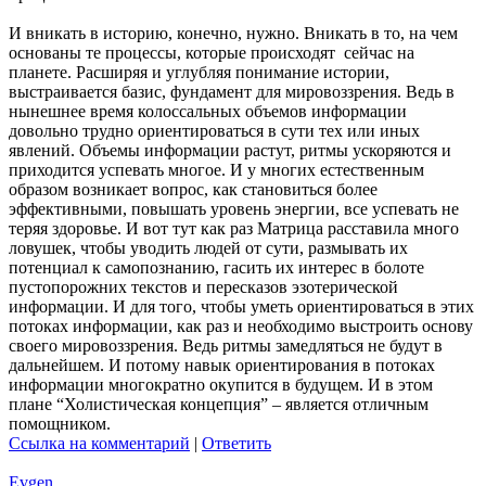
И вникать в историю, конечно, нужно. Вникать в то, на чем
основаны те процессы, которые происходят сейчас на
планете. Расширяя и углубляя понимание истории,
выстраивается базис, фундамент для мировоззрения. Ведь в
нынешнее время колоссальных объемов информации
довольно трудно ориентироваться в сути тех или иных
явлений. Объемы информации растут, ритмы ускоряются и
приходится успевать многое. И у многих естественным
образом возникает вопрос, как становиться более
эффективными, повышать уровень энергии, все успевать не
теряя здоровье. И вот тут как раз Матрица расставила много
ловушек, чтобы уводить людей от сути, размывать их
потенциал к самопознанию, гасить их интерес в болоте
пустопорожних текстов и пересказов эзотерической
информации. И для того, чтобы уметь ориентироваться в этих
потоках информации, как раз и необходимо выстроить основу
своего мировоззрения. Ведь ритмы замедляться не будут в
дальнейшем. И потому навык ориентирования в потоках
информации многократно окупится в будущем. И в этом
плане “Холистическая концепция” – является отличным
помощником.
Ссылка на комментарий
|
Ответить
Evgen