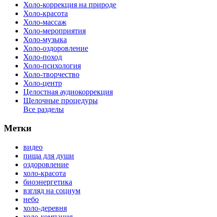
Холо-коррекция на природе
Холо-красота
Холо-массаж
Холо-мероприятия
Холо-музыка
Холо-оздоровление
Холо-поход
Холо-психология
Холо-творчество
Холо-центр
Целостная аудиокоррекция
Щелочные процедуры
Все разделы
Метки
видео
пища для души
оздоровление
холо-красота
биоэнергетика
взгляд на социум
небо
холо-деревня
холо-компания