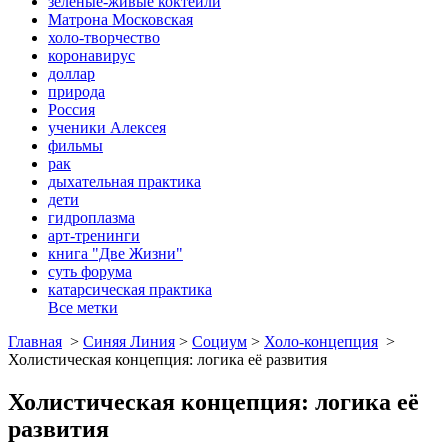
зеленые-живые коктейли
Матрона Московская
холо-творчество
коронавирус
доллар
природа
Россия
ученики Алексея
фильмы
рак
дыхательная практика
дети
гидроплазма
арт-тренинги
книга "Две Жизни"
суть форума
катарсическая практика
Все метки
Главная
>
Синяя Линия
>
Социум
>
Холо-концепция
>
Холистическая концепция: логика её развития
Холистическая концепция: логика её
развития