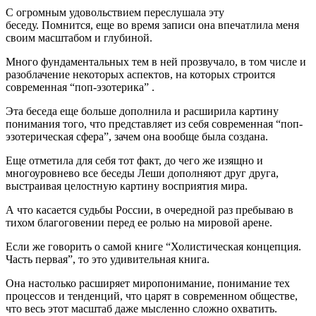
С огромным удовольствием переслушала эту
беседу.
Помнится, еще во время записи она впечатлила меня
своим масштабом и глубиной.
Много фундаментальных тем в ней прозвучало, в том числе и
разоблачение некоторых аспектов, на которых строится
современная “поп-эзотерика” .
Эта беседа еще больше дополнила и расширила картину
понимания того, что представляет из себя современная “поп-
эзотерическая сфера”, зачем она вообще была создана.
Еще отметила для себя тот факт, до чего же изящно и
многоуровнево все беседы Леши дополняют друг друга,
выстраивая целостную картину восприятия мира.
А что касается судьбы России, в очередной раз пребываю в
тихом благоговении перед ее ролью на мировой арене.
Если же говорить о самой книге “Холистическая концепция.
Часть первая”, то это удивительная книга.
Она настолько расширяет миропонимание, понимание тех
процессов и тенденций, что царят в современном обществе,
что весь этот масштаб даже мысленно сложно охватить.