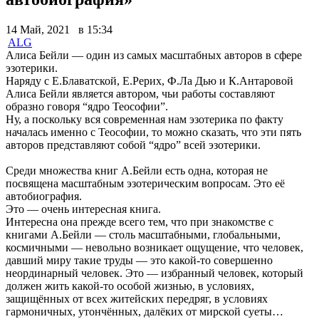
14 Май, 2021 в 15:34
ALG
Алиса Бейли — один из самых масштабных авторов в сфере
эзотерики.
Наряду с Е.Блаватской, Е.Рерих, Ф.Ла Дью и К.Антаровой
Алиса Бейли является автором, чьи работы составляют
образно говоря “ядро Теософии”.
Ну, а поскольку вся современная нам эзотерика по факту
началась именно с Теософии, то можно сказать, что эти пять
авторов представляют собой “ядро” всей эзотерики.
Среди множества книг А.Бейли есть одна, которая не
посвящена масштабным эзотерическим вопросам. Это её
автобиография.
Это — очень интересная книга.
Интересна она прежде всего тем, что при знакомстве с
книгами А.Бейли — столь масштабными, глобальными,
космичными — невольно возникает ощущение, что человек,
давший миру такие труды — это какой-то совершенно
неординарный человек. Это — избранный человек, который
должен жить какой-то особой жизнью, в условиях,
защищённых от всех житейских передряг, в условиях
гармоничных, утончённых, далёких от мирской суеты…