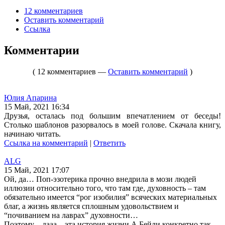
12 комментариев
Оставить комментарий
Ссылка
Комментарии
( 12 комментариев —
Оставить комментарий
)
Юлия Апарина
15 Май, 2021 16:34
Друзья, осталась под большим впечатлением от беседы!
Столько шаблонов разорвалось в моей голове. Скачала книгу,
начинаю читать.
Ссылка на комментарий
|
Ответить
ALG
15 Май, 2021 17:07
Ой, да… Поп-эзотерика прочно внедрила в мози людей
иллюзии относительно того, что там где, духовность – там
обязательно имеется “рог изобилия” всяческих материальных
благ, а жизнь является сплошным удовольствием и
“почиванием на лаврах” духовности…
Поэтому – дааа…эта история жизни А.Бейли конкретно так