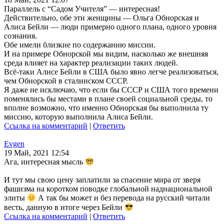
Параллель с “Садом Учителя” — интересная!
Действительно, обе эти женщины — Ольга Обнорская и
Алиса Бейли — люди примерно одного плана, одного уровня
сознания.
Обе имели близкие по содержанию миссии.
И на примере Обнорской мы видим, насколько же внешняя
среда влияет на характер реализации таких людей.
Всё-таки Алисе Бейли в США было явно легче реализоваться,
чем Обнорской в сталинском СССР.
Я даже не исключаю, что если бы СССР и США того времени
поменялись бы местами в плане своей социальной среды, то
вполне возможно, что именно Обнорская бы выполнила ту
миссию, которую выполнила Алиса Бейли.
Ссылка на комментарий
|
Ответить
Evgen
19 Май, 2021 12:54
Ага, интересная мысль
И тут мы свою цену заплатили за спасение мира от зверя
фашизма на коротком поводке глобальной наднациональной
элиты
А так бы может и без перевода на русский читали
весть, данную в итоге через Бейли
Ссылка на комментарий
|
Ответить