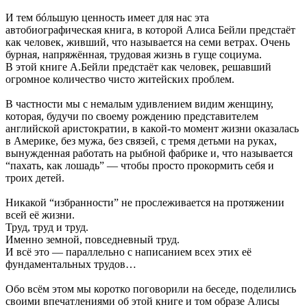
И тем бóльшую ценность имеет для нас эта
автобиографическая книга, в которой Алиса Бейли предстаёт
как человек, живший, что называется на семи ветрах. Очень
бурная, напряжённая, трудовая жизнь в гуще социума.
В этой книге А.Бейли предстаёт как человек, решавший
огромное количество чисто житейских проблем.
В частности мы с немалым удивлением видим женщину,
которая, будучи по своему рождению представителем
английской аристократии, в какой-то момент жизни оказалась
в Америке, без мужа, без связей, с тремя детьми на руках,
вынужденная работать на рыбной фабрике и, что называется
“пахать, как лошадь” — чтобы просто прокормить себя и
троих детей.
Никакой “избранности” не прослеживается на протяжении
всей её жизни.
Труд, труд и труд.
Именно земной, повседневный труд.
И всё это — параллельно с написанием всех этих её
фундаментальных трудов…
Обо всём этом мы коротко поговорили на беседе, поделились
своими впечатлениями об этой книге и том образе Алисы