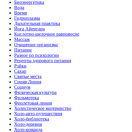
Биоэнергетика
Вода
Время
Гидроплазма
Дыхательная практика
Йога Айенгара
Кислотно-щелочное равновесие
Массаж
Очищение организма
Питание
Разное по психологии
Рецепты здорового питания
Рэйки
Сахар
Святые места
Синяя Линия
Социум
Физическая культура
Фильмотека
Фиолетовая линия
Холистическое материнство
Холо-авто-путешествия
Холо-библиотека
Холо-деревня
Холо-команда