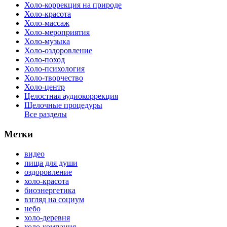
Холо-коррекция на природе
Холо-красота
Холо-массаж
Холо-мероприятия
Холо-музыка
Холо-оздоровление
Холо-поход
Холо-психология
Холо-творчество
Холо-центр
Целостная аудиокоррекция
Щелочные процедуры
Все разделы
Метки
видео
пища для души
оздоровление
холо-красота
биоэнергетика
взгляд на социум
небо
холо-деревня
холо-компания