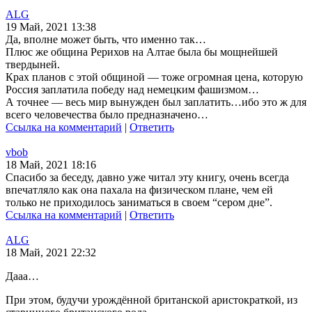
ALG
19 Май, 2021 13:38
Да, вполне может быть, что именно так…
Плюс же община Рерихов на Алтае была бы мощнейшей
твердыней.
Крах планов с этой общиной — тоже огромная цена, которую
Россия заплатила победу над немецким фашизмом…
А точнее — весь мир вынужден был заплатить…ибо это ж для
всего человечества было предназначено…
Ссылка на комментарий
|
Ответить
vbob
18 Май, 2021 18:16
Спасибо за беседу, давно уже читал эту книгу, очень всегда
впечатляло как она пахала на физическом плане, чем ей
только не приходилось заниматься в своем “сером дне”.
Ссылка на комментарий
|
Ответить
ALG
18 Май, 2021 22:32
Дааа…
При этом, будучи урождённой британской аристократкой, из