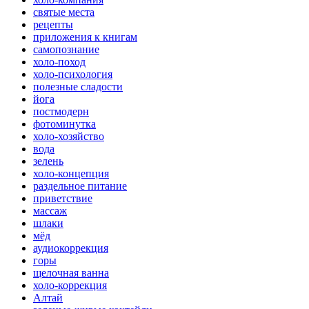
святые места
рецепты
приложения к книгам
самопознание
холо-поход
холо-психология
полезные сладости
йога
постмодерн
фотоминутка
холо-хозяйство
вода
зелень
холо-концепция
раздельное питание
приветствие
массаж
шлаки
мёд
аудиокоррекция
горы
щелочная ванна
холо-коррекция
Алтай