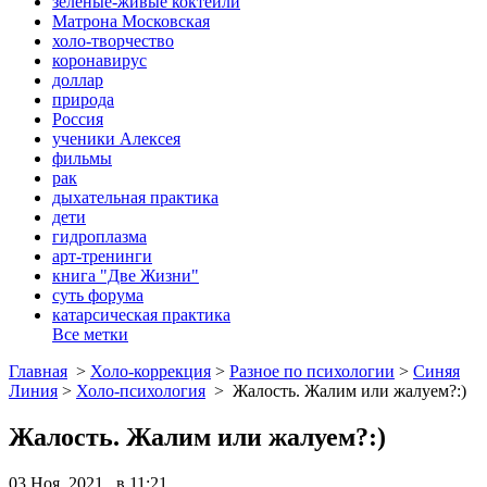
зеленые-живые коктейли
Матрона Московская
холо-творчество
коронавирус
доллар
природа
Россия
ученики Алексея
фильмы
рак
дыхательная практика
дети
гидроплазма
арт-тренинги
книга "Две Жизни"
суть форума
катарсическая практика
Все метки
Главная
>
Холо-коррекция
>
Разное по психологии
>
Синяя
Линия
>
Холо-психология
>
Жалость. Жалим или жалуем?:)
Жалость. Жалим или жалуем?:)
03 Ноя, 2021 в 11:21