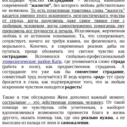
восходящее чувство
сострадания
– антипод нынешней
современной “
жалости”
, без которого любовь действительно
не возможна.
То есть позитивная трактовка слова “жалость”
касается именно этого искреннего, неэгоистического чувства
от сердца, когда разделяешь даже самое тяжкое горе с
любимым человеком, когда самоотверженно помогаешь ему
превозмочь все трудности и печали.
Исцеляющая, жертвенная
любовь в ее истинном понимании. Та, что сопереживает,
сочувствует, ничего не требуя взамен, ни физического, ни
морального. Конечно, в современных реалиях дабы не
путаться, проще обозначать это светлое чувство как
сострадание
. Вспомнился глобально-профессиональный
этимологические разбор Кати
, где упоминается слово
страда
(работа в поле), как предшественник страдания. А
сострадание это уже как бы
совместное страдание
,
совместный труд получается:) И ведь корень
«рад»
тут сразу
бросается в глаза, как подтверждение того, что за любым
искренним чувством находится
радость
!
Также в том обсуждении Женя дополнил важный момент,
сострадание – это действенная помощь человеку
. От такой
помощи не чувствуешь себя угнетенным, а наоборот
вдохновляешься возможности привнести благо в жизнь
другого, оказать помощь там, где она
реально нужна
, а не
высосана из пальца от лени и
саможаления
.