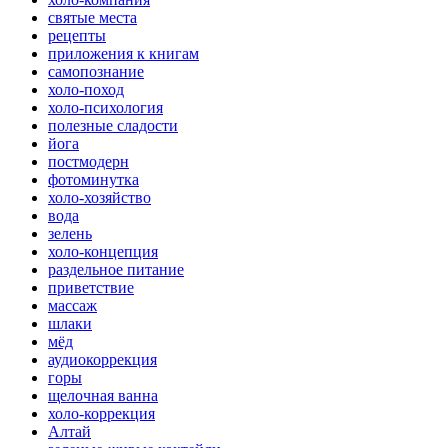
святые места
рецепты
приложения к книгам
самопознание
холо-поход
холо-психология
полезные сладости
йога
постмодерн
фотоминутка
холо-хозяйство
вода
зелень
холо-концепция
раздельное питание
приветствие
массаж
шлаки
мёд
аудиокоррекция
горы
щелочная ванна
холо-коррекция
Алтай