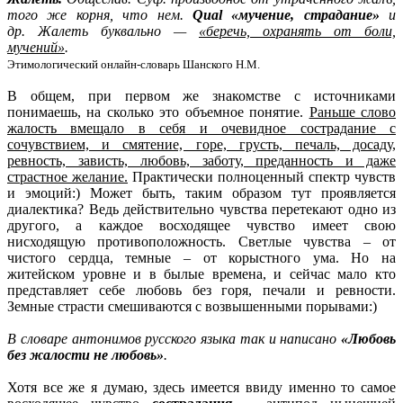
того же корня, что нем.
Qual «мучение, страдание»
и
др. Жалеть буквально —
«беречь, охранять от боли,
мучений»
.
Этимологический онлайн-словарь Шанского Н.М.
В общем, при первом же знакомстве с источниками
понимаешь, на сколько это объемное понятие.
Раньше слово
жалость вмещало в себя и очевидное сострадание с
сочувствием, и смятение, горе, грусть, печаль, досаду,
ревность, зависть, любовь, заботу, преданность и даже
страстное желание.
Практически полноценный спектр чувств
и эмоций:) Может быть, таким образом тут проявляется
диалектика? Ведь действительно чувства перетекают одно из
другого, а каждое восходящее чувство имеет свою
нисходящую противоположность. Светлые чувства – от
чистого сердца, темные – от корыстного ума. Но на
житейском уровне и в былые времена, и сейчас мало кто
представляет себе любовь без горя, печали и ревности.
Земные страсти смешиваются с возвышенными порывами:)
В словаре антонимов русского языка так и написано
«Любовь
без жалости не любовь»
.
Хотя все же я думаю, здесь имеется ввиду именно то самое