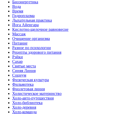
Биоэнергетика
Вода
Время
Гидроплазма
Дыхательная практика
Йога Айенгара
Кислотно-щелочное равновесие
Массаж
Очищение организма
Питание
Разное по психологии
Рецепты здорового питания
Рэйки
Сахар
Святые места
Синяя Линия
Социум
Физическая культура
Фильмотека
Фиолетовая линия
Холистическое материнство
Холо-авто-путешествия
Холо-библиотека
Холо-деревня
Холо-команда