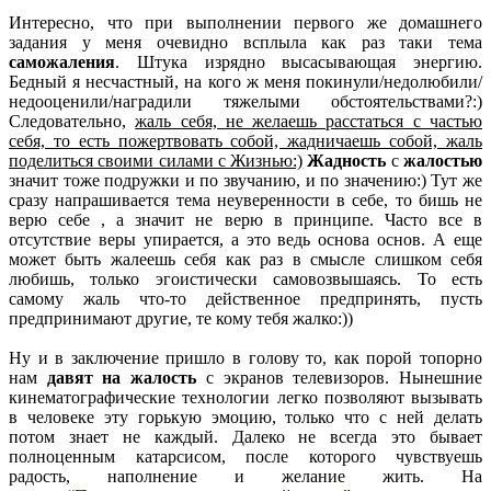
Интересно, что при выполнении первого же домашнего
задания у меня очевидно всплыла как раз таки тема
саможаления
. Штука изрядно высасывающая энергию.
Бедный я несчастный, на кого ж меня покинули/недолюбили/
недооценили/наградили тяжелыми обстоятельствами?:)
Следовательно,
жаль себя, не желаешь расстаться с частью
себя, то есть пожертвовать собой, жадничаешь собой, жаль
поделиться своими силами с Жизнью:)
Жадность
с
жалостью
значит тоже подружки и по звучанию, и по значению:) Тут же
сразу напрашивается тема неуверенности в себе, то бишь не
верю себе , а значит не верю в принципе. Часто все в
отсутствие веры упирается, а это ведь основа основ. А еще
может быть жалеешь себя как раз в смысле слишком себя
любишь, только эгоистически самовозвышаясь. То есть
самому жаль что-то действенное предпринять, пусть
предпринимают другие, те кому тебя жалко:))
Ну и в заключение пришло в голову то, как порой топорно
нам
давят на жалость
с экранов телевизоров. Нынешние
кинематографические технологии легко позволяют вызывать
в человеке эту горькую эмоцию, только что с ней делать
потом знает не каждый. Далеко не всегда это бывает
полноценным катарсисом, после которого чувствуешь
радость, наполнение и желание жить. На