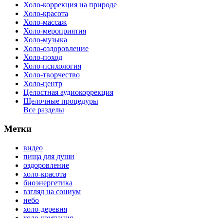
Холо-коррекция на природе
Холо-красота
Холо-массаж
Холо-мероприятия
Холо-музыка
Холо-оздоровление
Холо-поход
Холо-психология
Холо-творчество
Холо-центр
Целостная аудиокоррекция
Щелочные процедуры
Все разделы
Метки
видео
пища для души
оздоровление
холо-красота
биоэнергетика
взгляд на социум
небо
холо-деревня
холо-компания