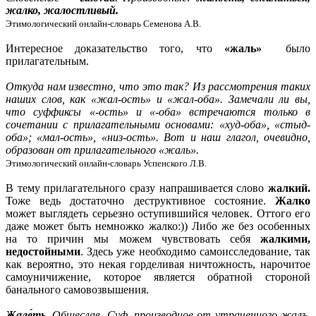
жалко, жалостливый.
Этимологический онлайн-словарь Семенова А.В.
Интересное доказательство того, что
«жаль»
было
прилагательным.
Откуда нам известно, что это так? Из рассмотрения таких
наших слов, как «жал-ость» и «жал-оба». Замечали ли вы,
что суффиксы «-ость» и «-оба» встречаются только в
сочетании с прилагательными основами: «худ-оба», «стыд-
оба»; «мал-ость», «низ-ость». Вот и наш глагол, очевидно,
образован от прилагательного «жаль».
Этимологический онлайн-словарь Успенского Л.В.
В тему прилагательного сразу напрашивается слово
жалкий.
Тоже ведь достаточно деструктивное состояние.
Жалко
может выглядеть серьезно оступившийся человек. Оттого его
даже может быть немножко жалко:)) Либо же без особенных
на то причин мы можем чувствовать себя
жалкими,
недостойными
. Здесь уже необходимо самоисследование, так
как вероятно, это некая горделивая ничтожность, нарочитое
самоуничижение, которое является обратной стороной
банального самовозвышения.
Жале́ть.
Общеслав. Суф. производное от утраченного жалъ,