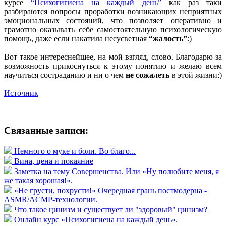
курсе
“Психогигиена на каждый день”
как раз таки
разбираются вопросы проработки возникающих неприятных
эмоциональных состояний, что позволяет оперативно и
грамотно оказывать себе самостоятельную психологическую
помощь, даже если накатила несусветная
“жалость”
:)
Вот такое интереснейшее, на мой взгляд, слово. Благодарю за
возможность прикоснуться к этому понятию и желаю всем
научиться состраданию и ни о чем
не сожалеть
в этой жизни:)
Источник
Связанные записи:
Немного о муке и боли. Во благо...
Вина, цена и покаяние
Заметка на тему Совершенства. Или «Ну полюбите меня, я
же такая хорошая!».
«Не грусти, похрусти!» Очередная грань постмодерна -
ASMR/ACMP-технологии.
Что такое цинизм и существует ли "здоровый" цинизм?
Онлайн курс «Психогигиена на каждый день».