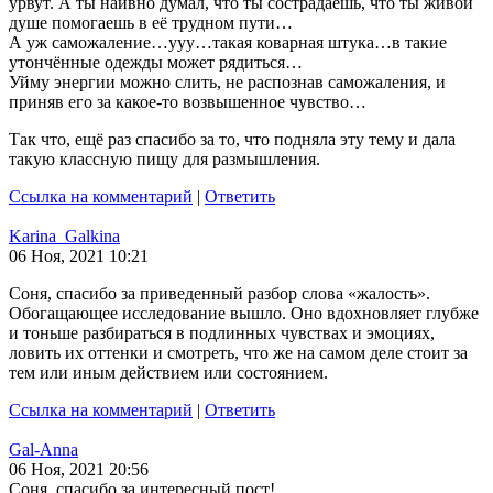
урвут. А ты наивно думал, что ты сострадаешь, что ты живой
душе помогаешь в её трудном пути…
А уж саможаление…ууу…такая коварная штука…в такие
утончённые одежды может рядиться…
Уйму энергии можно слить, не распознав саможаления, и
приняв его за какое-то возвышенное чувство…
Так что, ещё раз спасибо за то, что подняла эту тему и дала
такую классную пищу для размышления.
Ссылка на комментарий
|
Ответить
Karina_Galkina
06 Ноя, 2021 10:21
Соня, спасибо за приведенный разбор слова «жалость».
Обогащающее исследование вышло. Оно вдохновляет глубже
и тоньше разбираться в подлинных чувствах и эмоциях,
ловить их оттенки и смотреть, что же на самом деле стоит за
тем или иным действием или состоянием.
Ссылка на комментарий
|
Ответить
Gal-Anna
06 Ноя, 2021 20:56
Соня, спасибо за интересный пост!