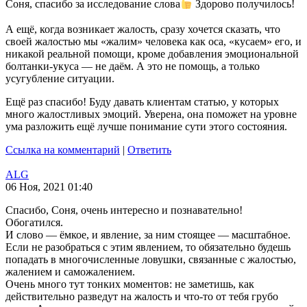
Соня, спасибо за исследование слова
Здорово получилось!
А ещё, когда возникает жалость, сразу хочется сказать, что
своей жалостью мы «жалим» человека как оса, «кусаем» его, и
никакой реальной помощи, кроме добавления эмоциональной
болтанки-укуса — не даём. А это не помощь, а только
усугубление ситуации.
Ещё раз спасибо! Буду давать клиентам статью, у которых
много жалостливых эмоций. Уверена, она поможет на уровне
ума разложить ещё лучше понимание сути этого состояния.
Ссылка на комментарий
|
Ответить
ALG
06 Ноя, 2021 01:40
Спасибо, Соня, очень интересно и познавательно!
Обогатился.
И слово — ёмкое, и явление, за ним стоящее — масштабное.
Если не разобраться с этим явлением, то обязательно будешь
попадать в многочисленные ловушки, связанные с жалостью,
жалением и саможалением.
Очень много тут тонких моментов: не заметишь, как
действительно разведут на жалость и что-то от тебя грубо