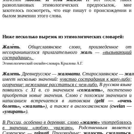
разноплановых этимологических предпосылок, мне
захотелось посмотреть, что еще пишут о происхождении и
былом значении этого слова.
Ниже несколько вырезок из этимологических словарей:
Жале́ть
. Общеславянское слово, произведенное от
несохранившегося прилагательного
жалъ
—
«вызывающий
сострадание».
Этимологический онлайн-словарь Крылова А.Г.
Жалеть.
Древнерусское —
жаловати
. Старославянское —
жал
имеет несколько значений:
чувство сострадания к кому-либо;
огорчение; нежелание расстаться с чем-либо.
В русском языке
появилось с XI в. со значением «
сожалеть
», постепенно
приобретая новые значения. Слово с похожим значением и
написанием встречается в литовском (
gelti — «очень
болеть», «жалить»
), а также в англосаксонском (
cwelan —
«умирать»
).
В России, особенно в деревнях, слово
«жалею»
употреблялось
в значении «люблю, уважаю».
Родственным является:
Словенское —
zalovati
. Производные:
жалость, сжалиться,