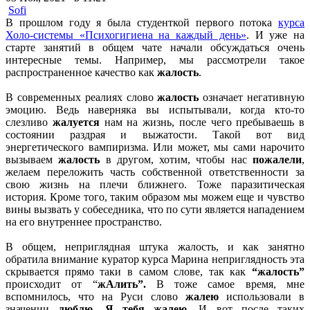
Sofi
В прошлом году я была студенткой первого потока
курса
Холо-системы «Психогигиена на каждый день»
. И уже на
старте занятий в общем чате начали обсуждаться очень
интересные темы. Например, мы рассмотрели такое
распространенное качество как
жалость
.
В современных реалиях слово
жалость
означает негативную
эмоцию. Ведь наверняка вы испытывали, когда кто-то
слезливо
жалуется
нам на жизнь, после чего пребываешь в
состоянии раздрая и выжатости. Такой вот вид
энергетического вампиризма. Или может, мы сами нарочито
вызываем
жалость
в другом, хотим, чтобы нас
пожалели
,
желаем переложить часть собственной ответственности за
свою жизнь на плечи ближнего. Тоже паразитическая
история. Кроме того, таким образом мы можем еще и чувство
вины вызвать у собеседника, что по сути является нападением
на его внутреннее пространство.
В общем, неприглядная штука жалость, и как занятно
обратила внимание куратор курса Марина неприглядность эта
скрывается прямо таки в самом слове, так как
“жалость”
происходит от “
жАлить”.
В тоже самое время, мне
вспомнилось, что на Руси слово
жалею
использовали в
значении
люблю
.
Я тебя жалею.
И вот после таких