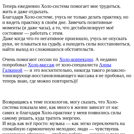
Теперь ежедневно Холо-система помогает мне трудиться,
жить и даже отдыхать.
Благодаря Холо-системе, учусь не только делать практику, но
и видеть практику в своём дне. Замечать позитивные
моменты (и даже часы), а то, что дестабилизирует моё
состояние — работать с этим.
Даже когда что-то негативное произошло, учусь не опускать
руки, не плакаться на судьбу, а находить силы восстановиться,
найти выход из сложившихся обстоятельств.
Очень помогают сессии по
Холо-коррекции
. А недавно
попробовал
Холо-массаж
от холо-специалиста
Анны
Галкиной
— и это восхитительно, никогда такого релаксно-
тонизирующе-восстановливающего массажа я не пробовал, но
теперь знаю, где можно повторить))!
Возвращаясь к теме психологов, могу сказать, что Холо-
система показала мне, как много в жизни зависит от нас
самих и благодаря Холо-практике у меня появились силы
самому решать, куда тратить энергию.
И ведь как всё просто: музыка — как легко переключить на
спокойную гармоничную мелодию; люди — чувствуешь