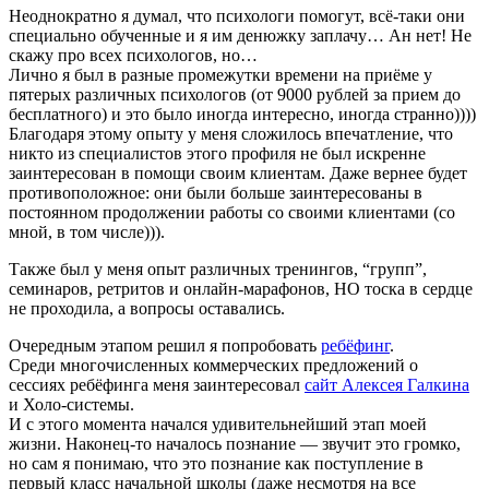
Неоднократно я думал, что психологи помогут, всё-таки они
специально обученные и я им денюжку заплачу… Ан нет! Не
скажу про всех психологов, но…
Лично я был в разные промежутки времени на приёме у
пятерых различных психологов (от 9000 рублей за прием до
бесплатного) и это было иногда интересно, иногда странно))))
Благодаря этому опыту у меня сложилось впечатление, что
никто из специалистов этого профиля не был искренне
заинтересован в помощи своим клиентам. Даже вернее будет
противоположное: они были больше заинтересованы в
постоянном продолжении работы со своими клиентами (со
мной, в том числе))).
Также был у меня опыт различных тренингов, “групп”,
семинаров, ретритов и онлайн-марафонов, НО тоска в сердце
не проходила, а вопросы оставались.
Очередным этапом решил я попробовать
ребёфинг
.
Среди многочисленных коммерческих предложений о
сессиях ребёфинга меня заинтересовал
сайт Алексея Галкина
и Холо-системы.
И с этого момента начался удивительнейший этап моей
жизни. Наконец-то началось познание — звучит это громко,
но сам я понимаю, что это познание как поступление в
первый класс начальной школы (даже несмотря на все