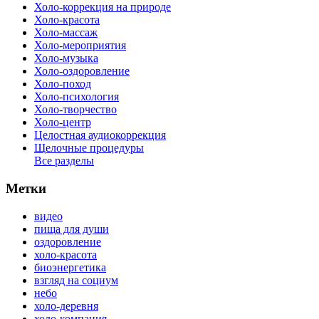
Холо-коррекция на природе
Холо-красота
Холо-массаж
Холо-мероприятия
Холо-музыка
Холо-оздоровление
Холо-поход
Холо-психология
Холо-творчество
Холо-центр
Целостная аудиокоррекция
Щелочные процедуры
Все разделы
Метки
видео
пища для души
оздоровление
холо-красота
биоэнергетика
взгляд на социум
небо
холо-деревня
холо-компания