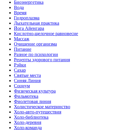
Биоэнергетика
Вода
Время
Гидроплазма
Дыхательная практика
Йога Айенгара
Кислотно-щелочное равновесие
Массаж
Очищение организма
Питание
Разное по психологии
Рецепты здорового питания
Рэйки
Сахар
Святые места
Синяя Линия
Социум
Физическая культура
Фильмотека
Фиолетовая линия
Холистическое материнство
Холо-авто-путешествия
Холо-библиотека
Холо-деревня
Холо-команда