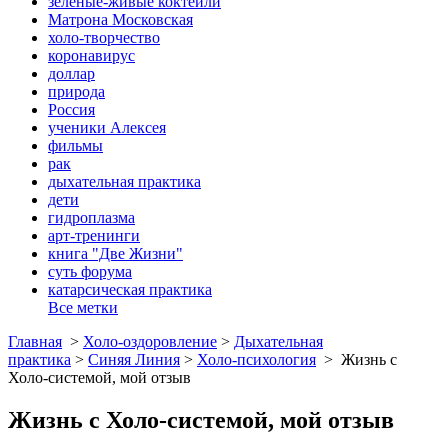
зеленые-живые коктейли
Матрона Московская
холо-творчество
коронавирус
доллар
природа
Россия
ученики Алексея
фильмы
рак
дыхательная практика
дети
гидроплазма
арт-тренинги
книга "Две Жизни"
суть форума
катарсическая практика
Все метки
Главная
>
Холо-оздоровление
>
Дыхательная
практика
>
Синяя Линия
>
Холо-психология
>
Жизнь с
Холо-системой, мой отзыв
Жизнь с Холо-системой, мой отзыв