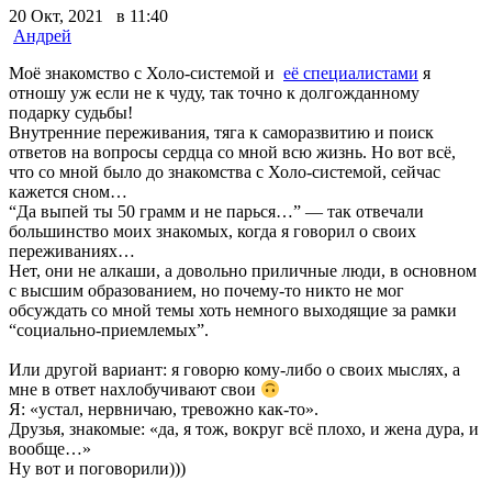
20 Окт, 2021 в 11:40
Андрей
Моё знакомство с Холо-системой и
её специалистами
я
отношу уж если не к чуду, так точно к долгожданному
подарку судьбы!
Внутренние переживания, тяга к саморазвитию и поиск
ответов на вопросы сердца со мной всю жизнь. Но вот всё,
что со мной было до знакомства с Холо-системой, сейчас
кажется сном…
“Да выпей ты 50 грамм и не парься…” — так отвечали
большинство моих знакомых, когда я говорил о своих
переживаниях…
Нет, они не алкаши, а довольно приличные люди, в основном
с высшим образованием, но почему-то никто не мог
обсуждать со мной темы хоть немного выходящие за рамки
“социально-приемлемых”.
Или другой вариант: я говорю кому-либо о своих мыслях, а
мне в ответ нахлобучивают свои
Я: «устал, нервничаю, тревожно как-то».
Друзья, знакомые: «да, я тож, вокруг всё плохо, и жена дура, и
вообще…»
Ну вот и поговорили)))