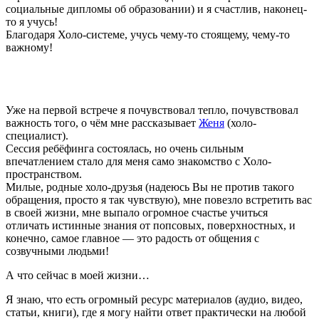
социальные дипломы об образовании) и я счастлив, наконец-
то я учусь!
Благодаря Холо-системе, учусь чему-то стоящему, чему-то
важному!
Уже на первой встрече я почувствовал тепло, почувствовал
важность того, о чём мне рассказывает
Женя
(холо-
специалист).
Сессия ребёфинга состоялась, но очень сильным
впечатлением стало для меня само знакомство с Холо-
пространством.
Милые, родные холо-друзья (надеюсь Вы не против такого
обращения, просто я так чувствую), мне повезло встретить вас
в своей жизни, мне выпало огромное счастье учиться
отличать истинные знания от попсовых, поверхностных, и
конечно, самое главное — это радость от общения с
созвучными людьми!
А что сейчас в моей жизни…
Я знаю, что есть огромный ресурс материалов (аудио, видео,
статьи, книги), где я могу найти ответ практически на любой