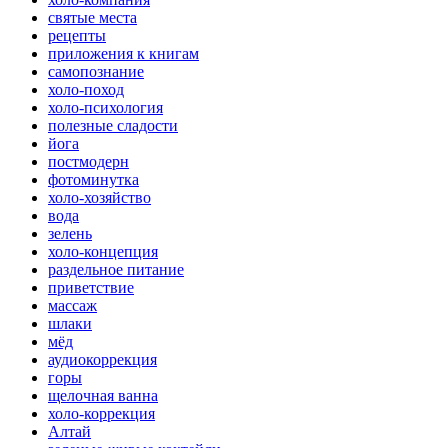
святые места
рецепты
приложения к книгам
самопознание
холо-поход
холо-психология
полезные сладости
йога
постмодерн
фотоминутка
холо-хозяйство
вода
зелень
холо-концепция
раздельное питание
приветствие
массаж
шлаки
мёд
аудиокоррекция
горы
щелочная ванна
холо-коррекция
Алтай