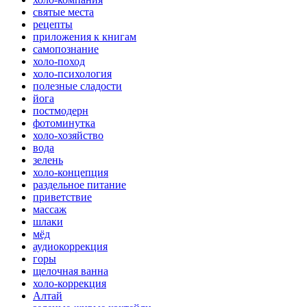
святые места
рецепты
приложения к книгам
самопознание
холо-поход
холо-психология
полезные сладости
йога
постмодерн
фотоминутка
холо-хозяйство
вода
зелень
холо-концепция
раздельное питание
приветствие
массаж
шлаки
мёд
аудиокоррекция
горы
щелочная ванна
холо-коррекция
Алтай