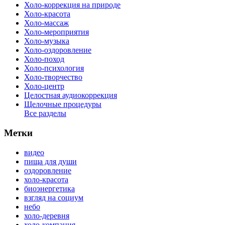
Холо-коррекция на природе
Холо-красота
Холо-массаж
Холо-мероприятия
Холо-музыка
Холо-оздоровление
Холо-поход
Холо-психология
Холо-творчество
Холо-центр
Целостная аудиокоррекция
Щелочные процедуры
Все разделы
Метки
видео
пища для души
оздоровление
холо-красота
биоэнергетика
взгляд на социум
небо
холо-деревня
холо-компания