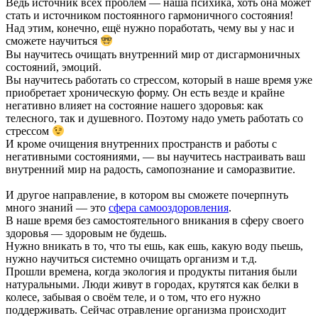
Ведь источник всех проблем — наша психика, хоть она может
стать и источником постоянного гармоничного состояния!
Над этим, конечно, ещё нужно поработать, чему вы у нас и
сможете научиться
Вы научитесь очищать внутренний мир от дисгармоничных
состояний, эмоций.
Вы научитесь работать со стрессом, который в наше время уже
приобретает хроническую форму. Он есть везде и крайне
негативно влияет на состояние нашего здоровья: как
телесного, так и душевного. Поэтому надо уметь работать со
стрессом
И кроме очищения внутренних пространств и работы с
негативными состояниями, — вы научитесь настраивать ваш
внутренний мир на радость, самопознание и саморазвитие.
И другое направление, в котором вы сможете почерпнуть
много знаний — это
сфера самооздоровления
.
В наше время без самостоятельного вникания в сферу своего
здоровья — здоровым не будешь.
Нужно вникать в то, что ты ешь, как ешь, какую воду пьешь,
нужно научиться системно очищать организм и т.д.
Прошли времена, когда экология и продукты питания были
натуральными. Люди живут в городах, крутятся как белки в
колесе, забывая о своём теле, и о том, что его нужно
поддерживать. Сейчас отравление организма происходит