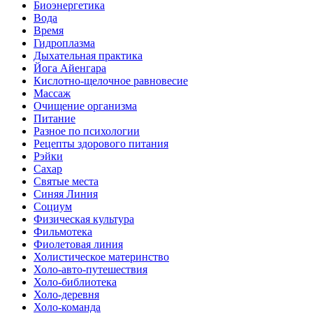
Биоэнергетика
Вода
Время
Гидроплазма
Дыхательная практика
Йога Айенгара
Кислотно-щелочное равновесие
Массаж
Очищение организма
Питание
Разное по психологии
Рецепты здорового питания
Рэйки
Сахар
Святые места
Синяя Линия
Социум
Физическая культура
Фильмотека
Фиолетовая линия
Холистическое материнство
Холо-авто-путешествия
Холо-библиотека
Холо-деревня
Холо-команда