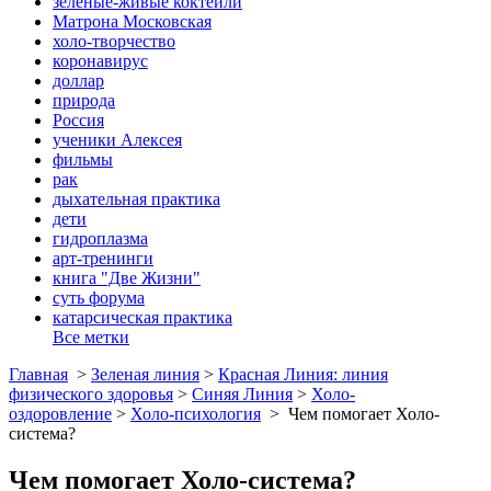
зеленые-живые коктейли
Матрона Московская
холо-творчество
коронавирус
доллар
природа
Россия
ученики Алексея
фильмы
рак
дыхательная практика
дети
гидроплазма
арт-тренинги
книга "Две Жизни"
суть форума
катарсическая практика
Все метки
Главная
>
Зеленая линия
>
Красная Линия: линия
физического здоровья
>
Синяя Линия
>
Холо-
оздоровление
>
Холо-психология
>
Чем помогает Холо-
система?
Чем помогает Холо-система?