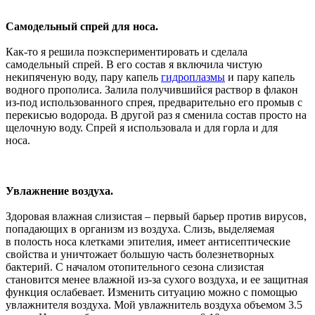
Самодельный спрей для носа.
Как-то я решила поэкспериментировать и сделала
самодельный спрей. В его состав я включила чистую
некипяченую воду, пару капель
гидроплазмы
и пару капель
водного прополиса. Залила получившийся раствор в флакон
из-под использованного спрея, предварительно его промыв с
перекисью водорода. В другой раз я сменила состав просто на
щелочную воду. Спрей я использовала и для горла и для
носа.
Увлажнение воздуха.
Здоровая влажная слизистая – первый барьер против вирусов,
попадающих в организм из воздуха. Слизь, выделяемая
в
полость носа клетками эпителия, имеет антисептические
свойства и уничтожает большую часть болезнетворных
бактерий. С началом отопительного сезона слизистая
становится менее влажной из-за сухого воздуха, и ее защитная
функция ослабевает. Изменить ситуацию можно с помощью
увлажнителя воздуха. Мой увлажнитель воздуха объемом 3.5