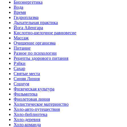
Биоэнергетика
Вода
Время
Гидроплазма
Дыхательная практика
Йога Айенгара
Кислотно-щелочное равновесие
Массаж
Очищение организма
Питание
Разное по психологии
Рецепты здорового питания
Рэйки
Сахар
Святые места
Синяя Линия
Социум
Физическая культура
Фильмотека
Фиолетовая линия
Холистическое материнство
Холо-авто-путешествия
Холо-библиотека
Холо-деревня
Холо-команда