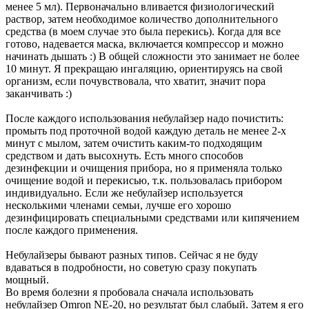
менее 5 мл). Первоначально вливается физиологический
раствор, затем необходимое количество дополнительного
средства (в моем случае это была перекись). Когда для все
готово, надевается маска, включается компрессор и можно
начинать дышать :) В общей сложности это занимает не более
10 минут. Я прекращаю ингаляцию, ориентируясь на свой
организм, если почувствовала, что хватит, значит пора
заканчивать :)
После каждого использования небулайзер надо почистить:
промыть под проточной водой каждую деталь не менее 2-х
минут с мылом, затем очистить каким-то подходящим
средством и дать высохнуть. Есть много способов
дезинфекции и очищения прибора, но я применяла только
очищение водой и перекисью, т.к. пользовалась прибором
индивидуально. Если же небулайзер используется
несколькими членами семьи, лучше его хорошо
дезинфицировать специальными средствами или кипячением
после каждого применения.
Небулайзеры бывают разных типов. Сейчас я не буду
вдаваться в подробности, но советую сразу покупать
мощный.
Во время болезни я пробовала сначала использовать
небулайзер Omron NE-20, но результат был слабый. Затем я его