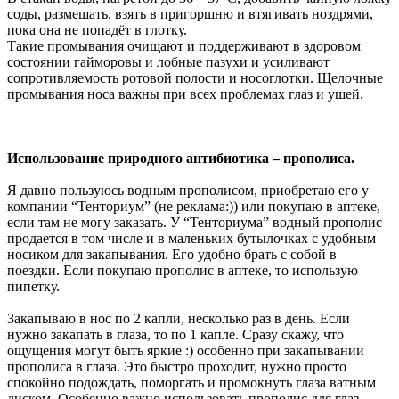
соды, размешать, взять в пригоршню и втягивать ноздрями,
пока она не попадёт в глотку.
Такие промывания очищают и поддерживают в здоровом
состоянии гайморовы и лобные пазухи и усиливают
сопротивляемость ротовой полости и носоглотки. Щелочные
промывания носа важны при всех проблемах глаз и ушей.
Использование природного антибиотика – прополиса.
Я давно пользуюсь водным прополисом, приобретаю его у
компании “Тенториум” (не реклама:)) или покупаю в аптеке,
если там не могу заказать. У “Тенториума” водный прополис
продается в том числе и в маленьких бутылочках с удобным
носиком для закапывания. Его удобно брать с собой в
поездки. Если покупаю прополис в аптеке, то использую
пипетку.
Закапываю в нос по 2 капли, несколько раз в день. Если
нужно закапать в глаза, то по 1 капле. Сразу скажу, что
ощущения могут быть яркие :) особенно при закапывании
прополиса в глаза. Это быстро проходит, нужно просто
спокойно подождать, поморгать и промокнуть глаза ватным
диском. Особенно важно использовать прополис для глаз,