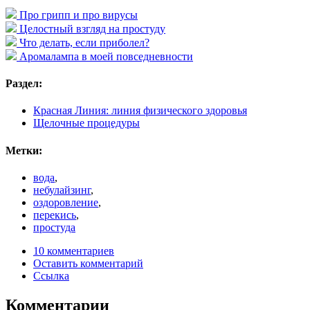
Про грипп и про вирусы
Целостный взгляд на простуду
Что делать, если приболел?
Аромалампа в моей повседневности
Раздел:
Красная Линия: линия физического здоровья
Щелочные процедуры
Метки:
вода
,
небулайзинг
,
оздоровление
,
перекись
,
простуда
10 комментариев
Оставить комментарий
Ссылка
Комментарии