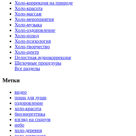
Холо-коррекция на природе
Холо-красота
Холо-массаж
Холо-мероприятия
Холо-музыка
Холо-оздоровление
Холо-поход
Холо-психология
Холо-творчество
Холо-центр
Целостная аудиокоррекция
Щелочные процедуры
Все разделы
Метки
видео
пища для души
оздоровление
холо-красота
биоэнергетика
взгляд на социум
небо
холо-деревня
холо-компания