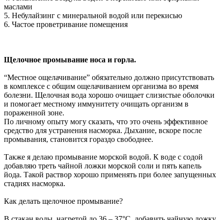
маслами
5. Небулайзинг с минеральной водой или перекисью
6. Частое проветривание помещения
Щелочное промывание носа и горла.
“Местное ощелачивание” обязательно должно присутствовать
в комплексе с общим ощелачиванием организма во время
болезни. Щелочная вода хорошо очищает слизистые оболочки
и помогает местному иммунитету очищать организм в
пораженной зоне.
По личному опыту могу сказать, что это очень эффективное
средство для устранения насморка. Дыхание, вскоре после
промывания, становится гораздо свободнее.
Также я делаю промывание морской водой. К воде с содой
добавляю треть чайной ложки морской соли и пять капель
йода. Такой раствор хорошо применять при более запущенных
стадиях насморка.
Как делать щелочное промывание?
В стакан воды, нагретой до 36 – 37°С, добавить чайную ложку