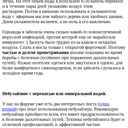
литра. На этот объем воды я использую 6-10 капель перекиси
и в течение пары дней увлажняю воздух этим
раствором. Потом я начинаю использовать в увлажнителе
воду с эфирным маслом чайного дерева или хвойных шишек.
Днем увлажнитель включен, а на ночь я его выключаю.
Однажды я заболела очень сильно какой-то новоиспеченной
вирусной инфекцией, против которой еще не выработала
иммунитет :) Заснуть было трудно из-за кашля и нехватки
воздуха. Спать я могла только с открытой форточкой. Поэтому
частые и долгие проветривания
вполне показаны во время
борьбы с болезнью (особенно при поражении дыхательных
путей). Нужно потеплее одеться или закутаться в одеяло, для
более комфортного самоощущения, если заболеть случилось в
холодное время года.
Небулайзинг с перекисью или минеральной водой.
У нас на форуме уже есть два интересных поста (
один
,
второй
) про опыт использования небулайзера. Рекомендую
небулайзер приобрести всем, кто имеет предрасположенность
к болезням дыхательных путей. Техника небулайзинга будет и
отличной профилактикой, и эффективной частью