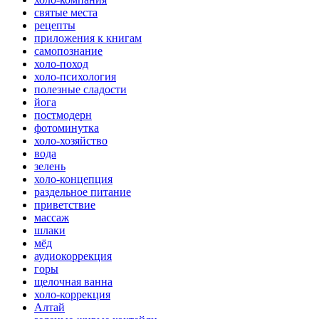
святые места
рецепты
приложения к книгам
самопознание
холо-поход
холо-психология
полезные сладости
йога
постмодерн
фотоминутка
холо-хозяйство
вода
зелень
холо-концепция
раздельное питание
приветствие
массаж
шлаки
мёд
аудиокоррекция
горы
щелочная ванна
холо-коррекция
Алтай