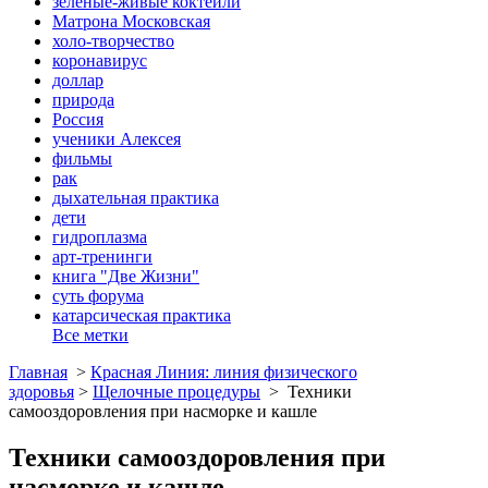
зеленые-живые коктейли
Матрона Московская
холо-творчество
коронавирус
доллар
природа
Россия
ученики Алексея
фильмы
рак
дыхательная практика
дети
гидроплазма
арт-тренинги
книга "Две Жизни"
суть форума
катарсическая практика
Все метки
Главная
>
Красная Линия: линия физического
здоровья
>
Щелочные процедуры
>
Техники
самооздоровления при насморке и кашле
Техники самооздоровления при
насморке и кашле