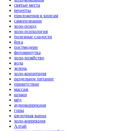
святые места
рецепты
приложения к книгам
самопознание
холо-поход
холо-психология
полезные сладости
йога
постмодерн
фотоминутка
холо-хозяйство
вода
зелень
холо-концепция
раздельное питание
приветствие
массаж
шлаки
мёд
аудиокоррекция
горы
щелочная ванна
холо-коррекция
Алтай