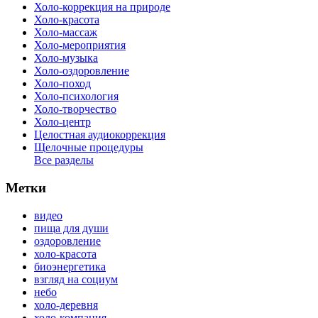
Холо-коррекция на природе
Холо-красота
Холо-массаж
Холо-мероприятия
Холо-музыка
Холо-оздоровление
Холо-поход
Холо-психология
Холо-творчество
Холо-центр
Целостная аудиокоррекция
Щелочные процедуры
Все разделы
Метки
видео
пища для души
оздоровление
холо-красота
биоэнергетика
взгляд на социум
небо
холо-деревня
холо-компания