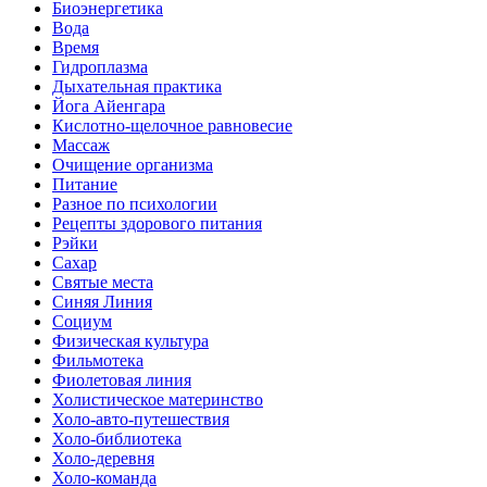
Биоэнергетика
Вода
Время
Гидроплазма
Дыхательная практика
Йога Айенгара
Кислотно-щелочное равновесие
Массаж
Очищение организма
Питание
Разное по психологии
Рецепты здорового питания
Рэйки
Сахар
Святые места
Синяя Линия
Социум
Физическая культура
Фильмотека
Фиолетовая линия
Холистическое материнство
Холо-авто-путешествия
Холо-библиотека
Холо-деревня
Холо-команда