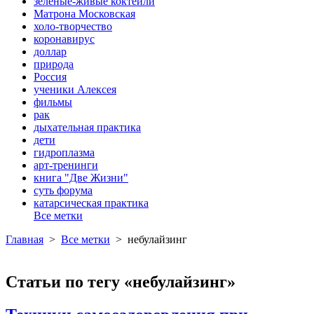
зеленые-живые коктейли
Матрона Московская
холо-творчество
коронавирус
доллар
природа
Россия
ученики Алексея
фильмы
рак
дыхательная практика
дети
гидроплазма
арт-тренинги
книга "Две Жизни"
суть форума
катарсическая практика
Все метки
Главная
>
Все метки
>
небулайзинг
Статьи по тегу «небулайзинг»