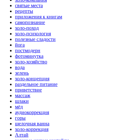
святые места
рецепты
приложения к книгам
самопознание
холо-поход
холо-психология
полезные сладости
йога
постмодерн
фотоминутка
холо-хозяйство
вода
зелень
холо-концепция
раздельное питание
приветствие
массаж
шлаки
мёд
аудиокоррекция
горы
щелочная ванна
холо-коррекция
Алтай