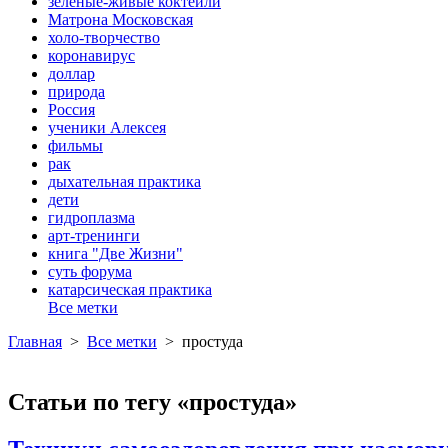
зеленые-живые коктейли
Матрона Московская
холо-творчество
коронавирус
доллар
природа
Россия
ученики Алексея
фильмы
рак
дыхательная практика
дети
гидроплазма
арт-тренинги
книга "Две Жизни"
суть форума
катарсическая практика
Все метки
Главная
>
Все метки
>
простуда
Статьи по тегу «простуда»