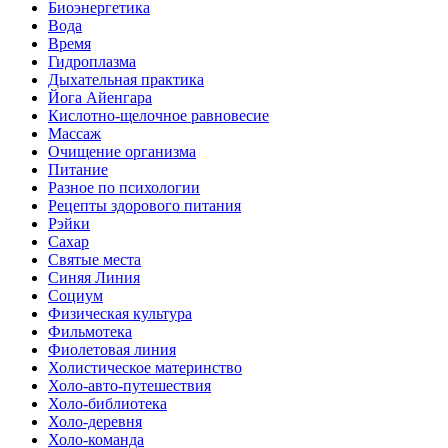
Биоэнергетика
Вода
Время
Гидроплазма
Дыхательная практика
Йога Айенгара
Кислотно-щелочное равновесие
Массаж
Очищение организма
Питание
Разное по психологии
Рецепты здорового питания
Рэйки
Сахар
Святые места
Синяя Линия
Социум
Физическая культура
Фильмотека
Фиолетовая линия
Холистическое материнство
Холо-авто-путешествия
Холо-библиотека
Холо-деревня
Холо-команда