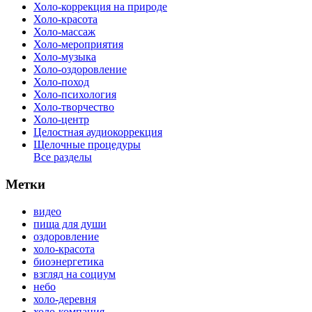
Холо-коррекция на природе
Холо-красота
Холо-массаж
Холо-мероприятия
Холо-музыка
Холо-оздоровление
Холо-поход
Холо-психология
Холо-творчество
Холо-центр
Целостная аудиокоррекция
Щелочные процедуры
Все разделы
Метки
видео
пища для души
оздоровление
холо-красота
биоэнергетика
взгляд на социум
небо
холо-деревня
холо-компания