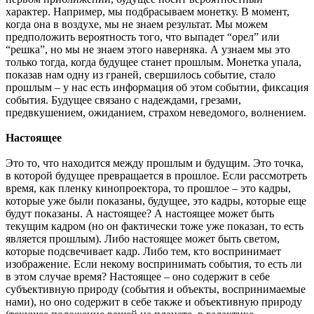
характер. Например, мы подбрасываем монетку. В момент,
когда она в воздухе, мы не знаем результат. Мы можем
предположить вероятность того, что выпадет “орел” или
“решка”, но мы не знаем этого наверняка. А узнаем мы это
только тогда, когда будущее станет прошлым. Монетка упала,
показав нам одну из граней, свершилось событие, стало
прошлым – у нас есть информация об этом событии, фиксация
события. Будущее связано с надеждами, грезами,
предвкушением, ожиданием, страхом неведомого, волнением.
Настоящее
Это то, что находится между прошлым и будущим. Это точка,
в которой будущее превращается в прошлое. Если рассмотреть
время, как пленку кинопроектора, то прошлое – это кадры,
которые уже были показаны, будущее, это кадры, которые еще
будут показаны. А настоящее? А настоящее может быть
текущим кадром (но он фактически тоже уже показан, то есть
является прошлым). Либо настоящее может быть светом,
которые подсвечивает кадр. Либо тем, кто воспринимает
изображение. Если некому воспринимать события, то есть ли
в этом случае время? Настоящее – оно содержит в себе
субъективную природу (события и объекты, воспринимаемые
нами), но оно содержит в себе также и объективную природу