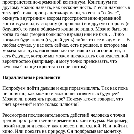
пространственно-временной континуум. Континуум по
другому можно назвать, как бесконечность. И если находясь в
текущей точке пространства-времени, то есть в “сейчас”,
окинуть внутренним взором пространственно-временной
континуум в одну сторону (в прошлое) и в другую сторону (в
будущее), то там в общем-то конца не видно. Можно быть он
когда-то был (теория большого взрыва) или не был… Либо
когда-то будет конец (судный день) либо это все выдумки… В
любом случае, у нас есть сейчас, есть прошлое, в которое мы
можем заглянуть, насколько хватает наших способностей, и
есть будущее, которое мы можем предсказать с определенной
вероятностью (например, я могу точно предсказать, что
вечером Солнце скроется за горизонтом).
Параллельные реальности
Попробуем пойти дальше и еще поразмышлять. Так как пока
не понятно, как можно и можно ли заглянуть в будущее?
Можно ли поменять прошлое? Почему кто-то говорит, что
“нет времени” и это только иллюзия?
Рассмотрим последовательность действий человека с точки
зрения пространственно-временного континуума. Например,
некий индивид решает, как провести выходной. Или пойти в
кино. Или поехать на природу. Он подбрасывает монетку,