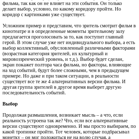
фильма, так как он не влияет на эти события. Он только
делает выбор, условно, по какому коридору пройти. Но
коридор с картинками уже существует.
Усложним пример и представим, что зритель смотрит фильм в
кинотеатре и в определенные моменты зрительному залу
предлагается проголосовать за то, как поступит главный
герой. В этом случае уже нет индивидуального выбора, а есть
выбор коллективный, обусловленный различными факторами
(возрастная категория зрителей, их культурный и
мировоззренческий уровень, и т.д.). Выбор будет сделан,
экран покажет полтора часа фильма, но факторы, влияющие
на ход событий, будут более сложными, чем в предыдущем
примере. Но даже и при таком ситуации, в реальности
существует все те же 4 альтернативных версии фильма. И
другая группа зрителей в другое время выберет другую
последовательность событий.
Выбор
Продолжая размышления, возникает мысль – а что, если
реальность устроена так же? Что, если все альтернативные
версии существуют одновременно. И мы просто выбираем, по
какой тропинке пройти. Тот человек, которые подбрасывал
монетку – он мог положиться не на волю случая, а