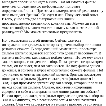
выпадает “орел” и он идет в кино. Там он смотрит фильм,
получает определенную информацию, получает
определенный опыт. При этом в альтернативной реальности у
него выпадает “решка”. Он едет в лес. Получает свой опыт.
Итого, у нас есть две альтернативных линии
пространственно-временного континуума. Можем ли мы в
момент подбрасывания монетки знать, какая из этих линий
реализуется? Мы можем это только предполагать.
Но, рассмотрим другой пример. Сейчас уже есть
интерактивные фильмы, в которых зритель выбирает линию
развития сюжета. В определенный момент при просмотре
фильма зрителю задается вопрос: “что сделает персонаж?”. И
зритель выбирает, как дальше пойдет сюжет. Потом ему снова
задают вопрос, и он делает выбор. Пока зритель не досмотрел
фильм, он не знает, чем он закончится. Но вот, фильм дошел
до конца, и зритель в курсе относительно сюжета фильма. Но!
Тут нужно отметить интересный момент. Зритель посмотрел
полтора часа фильма (будем считать, что фильм длится 1ч
30м). При просмотре зритель сделал выбор, который повлиял
на ход событий фильма. Однако, носитель информации
содержит в себе и альтернативные линии развития событий.
И если предположить, что фильм предлагает сделать выбор на
30й и 60 минутах, то в реальности есть 4 версии развития
сюжета. Они уже существуют на момент просмотра зрителем