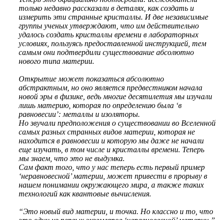
только недавно рассказали в деталях, как создать и
измерить эти странные кристаллы. И две независимые
группы ученых утверждают, что им действительно
удалось создать кристаллы времени в лабораторных
условиях, пользуясь предоставленной инструкцией, тем
самым они подтвердили существование абсолютно
нового типа материи.
Открытие может показаться абсолютно
абстрактным, но оно является предвестником начала
новой эры в физике, ведь многие десятилетия мы изучали
лишь материю, которая по определению была ‘в
равновесии’: металлы и изоляторы.
Но звучали предположения о существовании во Вселенной
самых разных странных видов материи, которая не
находится в равновесии и которую мы даже не начали
еще изучать, в том числе и кристаллы времени. Теперь
мы знаем, что это не выдумка.
Сам факт того, что у нас теперь есть первый пример
‘неравновесной’ материи, может привести в прорыву в
нашем понимании окружающего мира, а также таких
технологий как квантовые вычисления.
“Это новый вид материи, и точка. Но классно и то, что