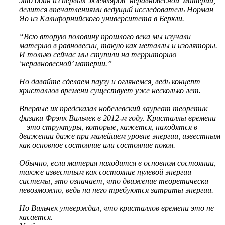
это один из первых экземляров ‘неравновесной’ материи,”
делится впечатлениями ведущий исследователь Норман
Яо из Калифорнийского университета в Беркли.
“Всю вторую половину прошлого века мы изучали
материю в равновесии, такую как металлы и изоляторы.
И только сейчас мы ступили на территорию
‘неравновесной’ материи.”
Но давайте сделаем паузу и оглянемся, ведь концепт
кристаллов времени существует уже несколько лет.
Впервые их предсказал нобелевский лауреат теоретик
физики Фрэнк Вильчек в 2012-м году. Кристаллы времени
— это структуры, которые, кажется, находятся в
движении даже при малейшем уровне энергии, известным
как основное состояние или состояние покоя.
Обычно, если материя находится в основном состоянии,
также известным как состояние нулевой энергии
системы, это означает, что движение теоретически
невозможно, ведь на него требуются затраты энергии.
Но Вильчек утверждал, что кристаллов времени это не
касается.