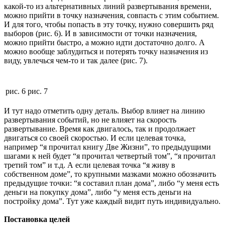
какой-то из альтернативных линий развертывания времени,
можно прийти в точку назначения, совпасть с этим событием.
И для того, чтобы попасть в эту точку, нужно совершить ряд
выборов (рис. 6). И в зависимости от точки назначения,
можно прийти быстро, а можно идти достаточно долго. А
можно вообще заблудиться и потерять точку назначения из
виду, увлечься чем-то и так далее (рис. 7).
рис. 6
рис. 7
И тут надо отметить одну деталь. Выбор влияет на линию
развертывания событий, но не влияет на скорость
развертывание. Время как двигалось, так и продолжает
двигаться со своей скоростью. И если целевая точка,
например “я прочитал книгу Две Жизни”, то предыдущими
шагами к ней будет “я прочитал четвертый том”, “я прочитал
третий том” и т.д. А если целевая точка “я живу в
собственном доме”, то крупными мазками можно обозначить
предыдущие точки: “я составил план дома”, либо “у меня есть
деньги на покупку дома”, либо “у меня есть деньги на
постройку дома”. Тут уже каждый видит путь индивидуально.
Постановка целей