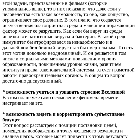
этой задачи, представленные в фильмах (которые
упоминались выше), то в них показано, что даже если у
человечества есть такая возможность, то оно, как общество,
ограничивает свое развитие. В том плане, что создается
искусственная благоприятная среда и малейший поражающий
фактор может ее разрушить. Как если бы вдруг из среды
исчезли все патогенные вирусы и бактерии. В такой среде
иммунитет бы атрофировался за ненадобностью и в
дальнейшем безобидный вирус стал бы смертельным. То есть
этот мотив довольно неоднозначный. И он решается в том
числе и социальными методами: повышением уровня
образованности, повышением уровня жизни, развитием
института права, законодательной системы, за счет грамотной
работы правоохранительных органов. В общем-то вопрос
достаточно дискуссионный.
* возможность учиться и узнавать строение Вселенной
В этом плане уже само осмысление феномена времени
настраивает на это.
* возможность видеть и корректировать субъективное
будущее
Этот вопрос рассмотрен с позиции постановки целей,
помещения воображения в точку желаемого результата и
анализа шагов, которые могут привести к этому результату