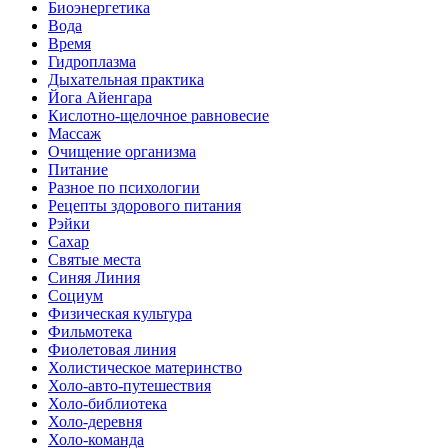
Биоэнергетика
Вода
Время
Гидроплазма
Дыхательная практика
Йога Айенгара
Кислотно-щелочное равновесие
Массаж
Очищение организма
Питание
Разное по психологии
Рецепты здорового питания
Рэйки
Сахар
Святые места
Синяя Линия
Социум
Физическая культура
Фильмотека
Фиолетовая линия
Холистическое материнство
Холо-авто-путешествия
Холо-библиотека
Холо-деревня
Холо-команда