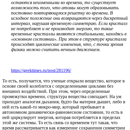
остаются неизменными во времени, то существует
возможность того, что атомы могут образовывать
постоянно повторяющуюся решетку во времени. В
исходное положение они возвращаются через дискретный
интервал, нарушая временную симметрию. Если кристалл
не потребляет и не производит энергию, то такие
временные кристаллы являются стабильными, находясь в
«основном состоянии». При этом в структуре кристалла
происходят циклические изменения, что, с точки зрения
физики можно считать вечным движением.
https://geektimes.ru/post/281196/
То есть, получается, что ученые открыли вещество, которое в
основе своей колеблется с определенными циклами без
внешних воздействий. При этом, через определенные
промежутки времени, структура вещества совпадает. На ум
приходит аналогия дыхания, будто бы материя дышит, либо в
ней есть какой-то микро-мир, который пребывает в
автономном динамически-равновесном состоянии, то есть в
ней циркулирует энергия, которая потребляется в пределах
этой же системы. То есть связь со временем тут такая, что
время рассматривается как измерение сохранения симметрии