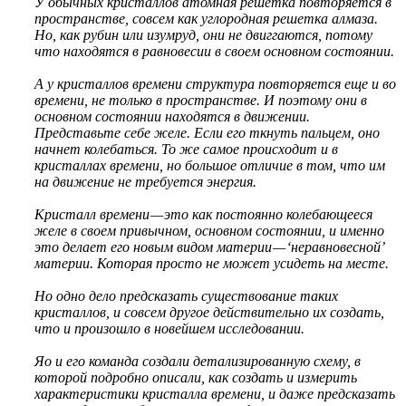
У обычных кристаллов атомная решетка повторяется в
пространстве, совсем как углородная решетка алмаза.
Но, как рубин или изумруд, они не двиггаются, потому
что находятся в равновесии в своем основном состоянии.
А у кристаллов времени структура повторяется еще и во
времени, не только в пространстве. И поэтому они в
основном состоянии находятся в движении.
Представьте себе желе. Если его ткнуть пальцем, оно
начнет колебаться. То же самое происходит и в
кристаллах времени, но большое отличие в том, что им
на движение не требуется энергия.
Кристалл времени — это как постоянно колебающееся
желе в своем привычном, основном состоянии, и именно
это делает его новым видом материи — ‘неравновесной’
материи. Которая просто не может усидеть на месте.
Но одно дело предсказать существование таких
кристаллов, и совсем другое действительно их создать,
что и произошло в новейшем исследовании.
Яо и его команда создали детализированную схему, в
которой подробно описали, как создать и измерить
характеристики кристалла времени, и даже предсказать