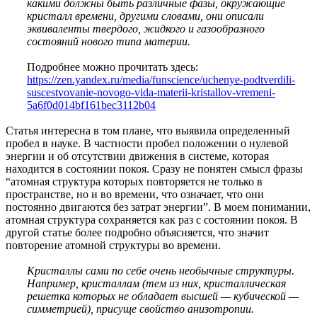
какими должны быть различные фазы, окружающие
кристалл времени, другими словами, они описали
эквиваленты твердого, жидкого и газообразного
состояний нового типа материи.
Подробнее можно прочитать здесь:
https://zen.yandex.ru/media/funscience/uchenye-podtverdili-
suscestvovanie-novogo-vida-materii-kristallov-vremeni-
5a6f0d014bf161bec3112b04
Статья интересна в том плане, что выявила определенный
пробел в науке. В частности пробел положении о нулевой
энергии и об отсутствии движения в системе, которая
находится в состоянии покоя. Сразу не понятен смысл фразы
“атомная структура которых повторяется не только в
пространстве, но и во времени, что означает, что они
постоянно двигаются без затрат энергии”. В моем понимании,
атомная структура сохраняется как раз с состоянии покоя. В
другой статье более подробно объясняется, что значит
повторение атомной структуры во времени.
Кристаллы сами по себе очень необычные структуры.
Например, кристаллам (тем из них, кристаллическая
решетка которых не обладает высшей — кубической —
симметрией), присуще свойство анизотропии.