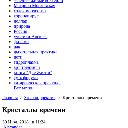
зеленые-живые коктейли
Матрона Московская
холо-творчество
коронавирус
доллар
природа
Россия
ученики Алексея
фильмы
рак
дыхательная практика
дети
гидроплазма
арт-тренинги
книга "Две Жизни"
суть форума
катарсическая практика
Все метки
Главная
>
Холо-коррекция
>
Кристаллы времени
Кристаллы времени
30 Июл, 2018 в 11:24
Alexander