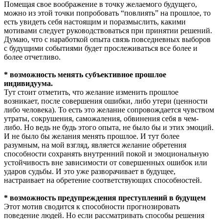
Помещая свое воображение в точку желаемого будущего,
можно из этой точки попробовать “повлиять” на прошлое, то
есть увидеть себя настоящим и поразмыслить, какими
мотивами следует руководствоваться при принятии решений.
Думаю, что с наработкой опыта связь повседневных выборов
с будущими событиями будет прослеживаться все более и
более отчетливо.
* возможность менять субъективное прошлое
индивидуума.
Тут стоит отметить, что желание изменить прошлое
возникает, после совершения ошибки, либо утери (ценности
либо человека). То есть это желание сопровождается чувством
утраты, сокрушения, саможаления, обвинения себя в чем-
либо. Но ведь не будь этого опыта, не было бы и этих эмоций.
И не было бы желания менять прошлое. И тут более
разумным, на мой взгляд, является желание обретения
способности сохранять внутренний покой и эмоциональную
устойчивость вне зависимости от совершенных ошибок или
ударов судьбы. И это уже разворачивает в будущее,
настраивает на обретение соответствующих способностей.
* возможность предупреждения преступлений в будущем
Этот мотив сводится к способности прогнозировать
поведение людей. Но если рассматривать способы решения