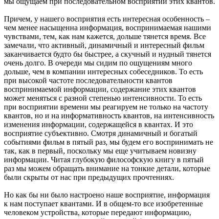
мы ощущаем при последовательном восприятии этих квантов.
Причем, у нашего восприятия есть интересная особенность –
чем менее насыщенна информация, воспринимаемая нашими
чувствами, тем, как нам кажется, дольше тянется время. Все
замечали, что активный, динамичный и интересный фильм
заканчивается будто бы быстрее, а скучный и нудный тянется
очень долго. В очереди мы сидим по ощущениям много
дольше, чем в компании интересных собеседников. То есть
при высокой частоте последовательности квантов
воспринимаемой информации, содержание этих квантов
может меняться с разной степенью интенсивности. То есть
при восприятии времени мы реагируем не только на частоту
квантов, но и на информативность квантов, на интенсивность
изменения информации, содержащейся в квантах. И это
восприятие субъективно. Смотря динамичный и богатый
событиями фильм в пятый раз, мы будем его воспринимать не
так, как в первый, поскольку мы еще учитываем новизну
информации. Читая глубокую философскую книгу в пятый
раз мы можем обращать внимание на тонкие детали, которые
были скрыты от нас при предыдущих прочтениях.
Но как бы ни было настроено наше восприятие, информация
к нам поступает квантами. И в общем-то все изобретенные
человеком устройства, которые передают информацию,