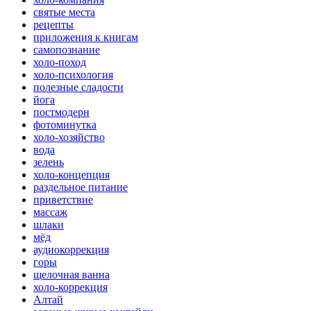
святые места
рецепты
приложения к книгам
самопознание
холо-поход
холо-психология
полезные сладости
йога
постмодерн
фотоминутка
холо-хозяйство
вода
зелень
холо-концепция
раздельное питание
приветствие
массаж
шлаки
мёд
аудиокоррекция
горы
щелочная ванна
холо-коррекция
Алтай