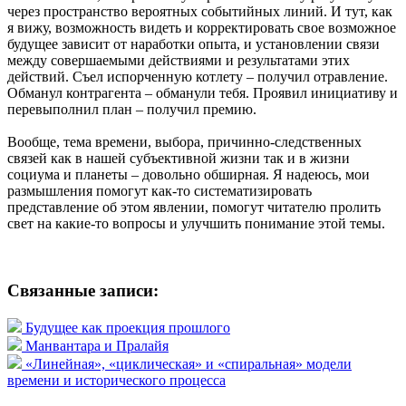
через пространство вероятных событийных линий. И тут, как
я вижу, возможность видеть и корректировать свое возможное
будущее зависит от наработки опыта, и установлении связи
между совершаемыми действиями и результатами этих
действий. Съел испорченную котлету – получил отравление.
Обманул контрагента – обманули тебя. Проявил инициативу и
перевыполнил план – получил премию.
Вообще, тема времени, выбора, причинно-следственных
связей как в нашей субъективной жизни так и в жизни
социума и планеты – довольно обширная. Я надеюсь, мои
размышления помогут как-то систематизировать
представление об этом явлении, помогут читателю пролить
свет на какие-то вопросы и улучшить понимание этой темы.
Связанные записи:
Будущее как проекция прошлого
Манвантара и Пралайя
«Линейная», «циклическая» и «спиральная» модели
времени и исторического процесса