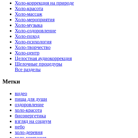
Холо-коррекция на природе
Холо-красота
Холо-массаж
Холо-мероприятия
Холо-музыка
Холо-оздоровление
Холо-поход
Холо-психология
Холо-творчество
Холо-центр
Целостная аудиокоррекция
Щелочные процедуры
Все разделы
Метки
видео
пища для души
оздоровление
холо-красота
биоэнергетика
взгляд на социум
небо
холо-деревня
холо-компания