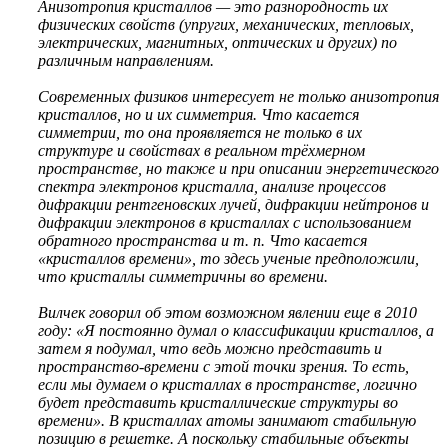
Анизотропия кристаллов — это разнородность их
физических свойств (упругих, механических, тепловых,
электрических, магнитных, оптических и других) по
различным направлениям.
Современных физиков интересует не только анизотропия
кристаллов, но и их симметрия. Что касается
симметрии, то она проявляется не только в их
структуре и свойствах в реальном трёхмерном
пространстве, но также и при описании энергетического
спектра электронов кристалла, анализе процессов
дифракции рентгеновских лучей, дифракции нейтронов и
дифракции электронов в кристаллах с использованием
обратного пространства и т. п. Что касается
«кристаллов времени», то здесь ученые предположили,
что кристаллы симметричны во времени.
Вилчек говорил об этом возможном явлении еще в 2010
году: «Я постоянно думал о классификации кристаллов, а
затем я подумал, что ведь можно представить и
пространство-времени с этой точки зрения. То есть,
если мы думаем о кристаллах в пространстве, логично
будет представить кристаллические структуры во
времени». В кристаллах атомы занимают стабильную
позицию в решетке. А поскольку стабильные объекты