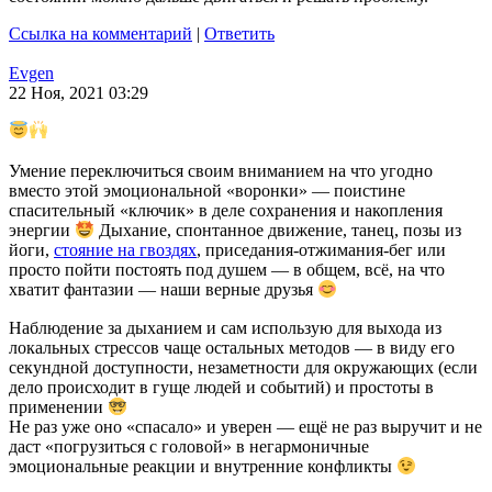
Ссылка на комментарий
|
Ответить
Evgen
22 Ноя, 2021 03:29
Умение переключиться своим вниманием на что угодно
вместо этой эмоциональной «воронки» — поистине
спасительный «ключик» в деле сохранения и накопления
энергии
Дыхание, спонтанное движение, танец, позы из
йоги,
стояние на гвоздях
, приседания-отжимания-бег или
просто пойти постоять под душем — в общем, всё, на что
хватит фантазии — наши верные друзья
Наблюдение за дыханием и сам использую для выхода из
локальных стрессов чаще остальных методов — в виду его
секундной доступности, незаметности для окружающих (если
дело происходит в гуще людей и событий) и простоты в
применении
Не раз уже оно «спасало» и уверен — ещё не раз выручит и не
даст «погрузиться с головой» в негармоничные
эмоциональные реакции и внутренние конфликты