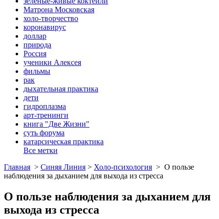
зеленые-живые коктейли
Матрона Московская
холо-творчество
коронавирус
доллар
природа
Россия
ученики Алексея
фильмы
рак
дыхательная практика
дети
гидроплазма
арт-тренинги
книга "Две Жизни"
суть форума
катарсическая практика
Все метки
Главная
>
Синяя Линия
>
Холо-психология
>
О пользе
наблюдения за дыханием для выхода из стресса
О пользе наблюдения за дыханием для
выхода из стресса