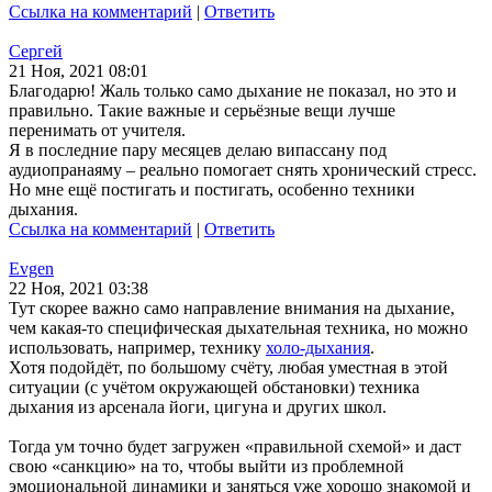
Ссылка на комментарий
|
Ответить
Сергей
21 Ноя, 2021 08:01
Благодарю! Жаль только само дыхание не показал, но это и
правильно. Такие важные и серьёзные вещи лучше
перенимать от учителя.
Я в последние пару месяцев делаю випассану под
аудиопранаяму – реально помогает снять хронический стресс.
Но мне ещё постигать и постигать, особенно техники
дыхания.
Ссылка на комментарий
|
Ответить
Evgen
22 Ноя, 2021 03:38
Тут скорее важно само направление внимания на дыхание,
чем какая-то специфическая дыхательная техника, но можно
использовать, например, технику
холо-дыхания
.
Хотя подойдёт, по большому счёту, любая уместная в этой
ситуации (с учётом окружающей обстановки) техника
дыхания из арсенала йоги, цигуна и других школ.
Тогда ум точно будет загружен «правильной схемой» и даст
свою «санкцию» на то, чтобы выйти из проблемной
эмоциональной динамики и заняться уже хорошо знакомой и