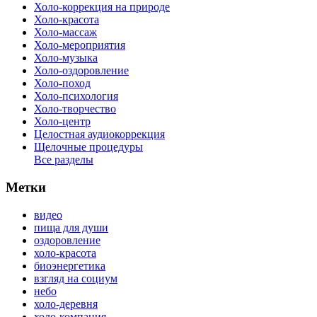
Холо-коррекция на природе
Холо-красота
Холо-массаж
Холо-мероприятия
Холо-музыка
Холо-оздоровление
Холо-поход
Холо-психология
Холо-творчество
Холо-центр
Целостная аудиокоррекция
Щелочные процедуры
Все разделы
Метки
видео
пища для души
оздоровление
холо-красота
биоэнергетика
взгляд на социум
небо
холо-деревня
холо-компания