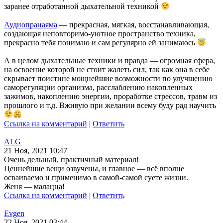
заранее отработанной дыхательной техникой
Аудиопранаяма
— прекрасная, мягкая, восстанавливающая,
создающая неповторимо-уютное пространство техника,
прекрасно тебя понимаю и сам регулярно ей занимаюсь
А в целом дыхательные техники и правда — огромная сфера,
на освоение которой не стоит жалеть сил, так как она в себе
скрывает поистине мощнейшие возможности по улучшению
саморегуляции организма, расслаблению накопленных
зажимов, накоплению энергии, проработке стрессов, травм из
прошлого и т.д. Вживую при желании всему буду рад научить
Ссылка на комментарий
|
Ответить
ALG
21 Ноя, 2021 10:47
Очень дельный, практичный материал!
Ценнейшие вещи озвучены, и главное — всё вполне
осваиваемо и применимо в самой-самой суете жизни.
Женя — малацца!
Ссылка на комментарий
|
Ответить
Evgen
22 Ноя, 2021 03:44