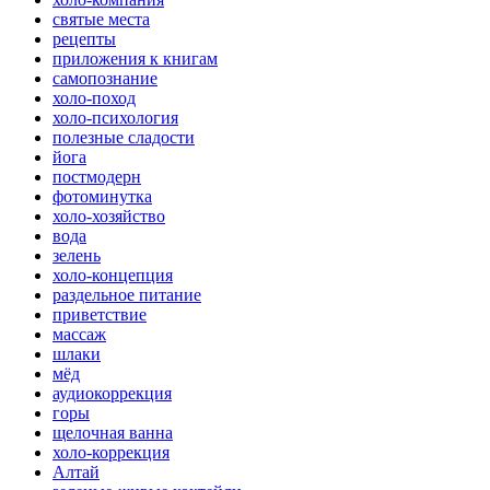
святые места
рецепты
приложения к книгам
самопознание
холо-поход
холо-психология
полезные сладости
йога
постмодерн
фотоминутка
холо-хозяйство
вода
зелень
холо-концепция
раздельное питание
приветствие
массаж
шлаки
мёд
аудиокоррекция
горы
щелочная ванна
холо-коррекция
Алтай