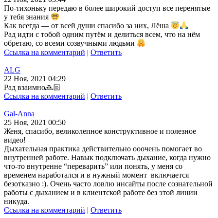
По-тихоньку передаю в более широкий доступ все перенятые
у тебя знания
Как всегда — от всей души спасибо за них, Лёша
Рад идти с тобой одним путём и делиться всем, что на нём
обретаю, со всеми созвучными людьми
Ссылка на комментарий
|
Ответить
ALG
22 Ноя, 2021 04:29
Рад взаимно🙏🏻
Ссылка на комментарий
|
Ответить
Gal-Anna
25 Ноя, 2021 00:50
Женя, спасибо, великолепное конструктивное и полезное
видео!
Дыхательная практика действительно ооочень помогает во
внутренней работе. Навык подключать дыхание, когда нужно
что-то внутренне “переварить” или понять, у меня со
временем наработался и в нужный момент включается
безотказно :). Очень часто ловлю инсайты после сознательной
работы с дыханием и в клиентской работе без этой линии
никуда.
Ссылка на комментарий
|
Ответить