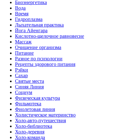
Биоэнергетика
Вода
Время
Гидроплазма
Дыхательная практика
Йога Айенгара
Кислотно-щелочное равновесие
Массаж
Очищение организма
Питание
Разное по психологии
Рецепты здорового питания
Рэйки
Сахар
Святые места
Синяя Линия
Социум
Физическая культура
Фильмотека
Фиолетовая линия
Холистическое материнство
Холо-авто-путешествия
Холо-библиотека
Холо-деревня
Холо-команда