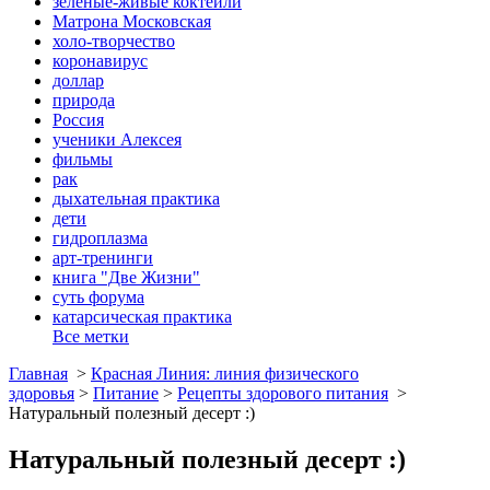
зеленые-живые коктейли
Матрона Московская
холо-творчество
коронавирус
доллар
природа
Россия
ученики Алексея
фильмы
рак
дыхательная практика
дети
гидроплазма
арт-тренинги
книга "Две Жизни"
суть форума
катарсическая практика
Все метки
Главная
>
Красная Линия: линия физического
здоровья
>
Питание
>
Рецепты здорового питания
>
Натуральный полезный десерт :)
Натуральный полезный десерт :)