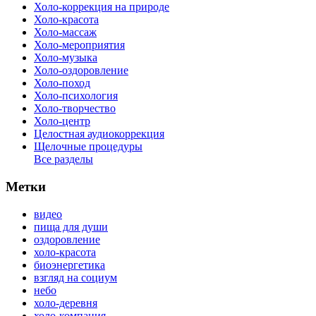
Холо-коррекция на природе
Холо-красота
Холо-массаж
Холо-мероприятия
Холо-музыка
Холо-оздоровление
Холо-поход
Холо-психология
Холо-творчество
Холо-центр
Целостная аудиокоррекция
Щелочные процедуры
Все разделы
Метки
видео
пища для души
оздоровление
холо-красота
биоэнергетика
взгляд на социум
небо
холо-деревня
холо-компания