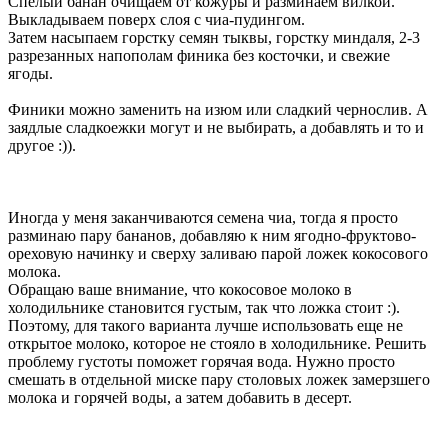
Спелый банан очищаем от кожуры и разминаем вилкой.
Выкладываем поверх слоя с чиа-пудингом.
Затем насыпаем горстку семян тыквы, горстку миндаля, 2-3
разрезанных напополам финика без косточки, и свежие
ягоды.
Финики можно заменить на изюм или сладкий чернослив. А
заядлые сладкоежки могут и не выбирать, а добавлять и то и
другое :)).
Иногда у меня заканчиваются семена чиа, тогда я просто
разминаю пару бананов, добавляю к ним ягодно-фруктово-
ореховую начинку и сверху заливаю парой ложек кокосового
молока.
Обращаю ваше внимание, что кокосовое молоко в
холодильнике становится густым, так что ложка стоит :).
Поэтому, для такого варианта лучше использовать еще не
открытое молоко, которое не стояло в холодильнике. Решить
проблему густоты поможет горячая вода. Нужно просто
смешать в отдельной миске пару столовых ложек замерзшего
молока и горячей воды, а затем добавить в десерт.