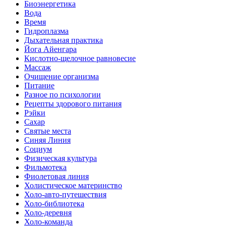
Биоэнергетика
Вода
Время
Гидроплазма
Дыхательная практика
Йога Айенгара
Кислотно-щелочное равновесие
Массаж
Очищение организма
Питание
Разное по психологии
Рецепты здорового питания
Рэйки
Сахар
Святые места
Синяя Линия
Социум
Физическая культура
Фильмотека
Фиолетовая линия
Холистическое материнство
Холо-авто-путешествия
Холо-библиотека
Холо-деревня
Холо-команда