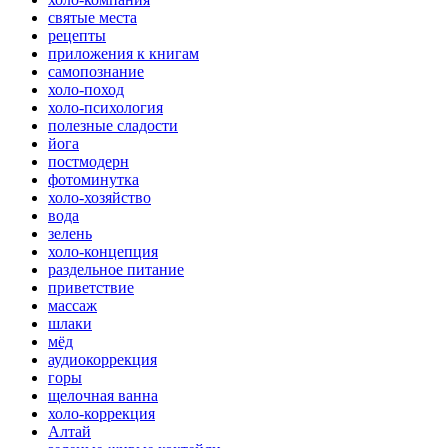
святые места
рецепты
приложения к книгам
самопознание
холо-поход
холо-психология
полезные сладости
йога
постмодерн
фотоминутка
холо-хозяйство
вода
зелень
холо-концепция
раздельное питание
приветствие
массаж
шлаки
мёд
аудиокоррекция
горы
щелочная ванна
холо-коррекция
Алтай