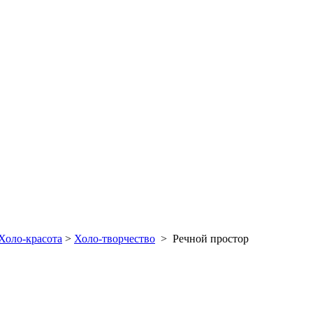
Холо-красота
>
Холо-творчество
>
Речной простор