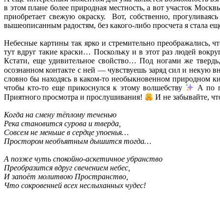
в этом плане более природная местность, а вот участок Мос
приобретает свежую окраску. Вот, собственно, прогуливаяс
вышеописанным радостям, без какого-либо просчета я стала ещ
Небесные картины так ярко и стремительно преображались, чт
тут вдруг такие краски… Поскольку и в этот раз людей вокру
Кстати, еще удивительное свойство… Под ногами же твердь,
осознанном контакте с ней — чувствуешь заряд сил и некую в
словно бы находясь в каком-то необыкновенном природном к
чтобы кто-то еще прикоснулся к этому волшебству
А по п
Приятного просмотра и прослушивания!
И не забывайте, ч
Когда на смену тёплому теченью
Река становится сурова и тверда,
Совсем не меньше в сердце упоенья…
Простором необъятным дышится тогда…
А позже чуть спокойно-аскетичное убранство
Преобразится вдруг свечением небес,
И запоёт молитвою Пространство,
Что сокровенней всех неслыханных чудес!