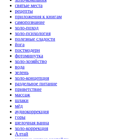
святые места
рецепты
приложения к книгам
самопознание
холо-поход
холо-психология
полезные сладости
йога
постмодерн
фотоминутка
холо-хозяйство
вода
зелень
холо-концепция
раздельное питание
приветствие
массаж
шлаки
мёд
аудиокоррекция
горы
щелочная ванна
холо-коррекция
Алтай