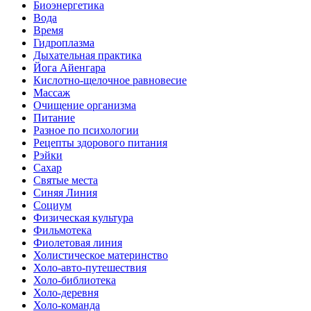
Биоэнергетика
Вода
Время
Гидроплазма
Дыхательная практика
Йога Айенгара
Кислотно-щелочное равновесие
Массаж
Очищение организма
Питание
Разное по психологии
Рецепты здорового питания
Рэйки
Сахар
Святые места
Синяя Линия
Социум
Физическая культура
Фильмотека
Фиолетовая линия
Холистическое материнство
Холо-авто-путешествия
Холо-библиотека
Холо-деревня
Холо-команда