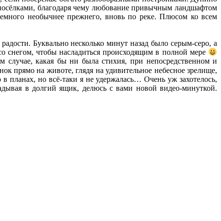
и посёлками, благодаря чему любование привычным ландшафтом
немного необычнее прежнего, вновь по реке. Плюсом ко всем
радости. Буквально несколько минут назад было серым-серо, а
д со снегом, чтобы насладиться происходящим в полной мере
 случае, какая бы ни была стихия, при непосредственном и
ок прямо на животе, глядя на удивительное небесное зрелище,
 в планах, но всё-таки я не удержалась… Очень уж захотелось,
дывая в долгий ящик, делюсь с вами новой видео-минуткой.