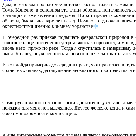
Дом, в котором прошло моё детство, располагался в самом ц
Томь. Конечно, в основном эта улица обретала популярность 
зрелищный уже весенний ледоход. Но вот прелесть хождения 
области, буквально пару лет назад. Помню, тогда очень впе
окрестностями именно в зимнем убранстве
В очередной раз приехав подышать февральской природой в 
золотое солнце постепенно устремлялось к горизонту, и мне 
вдоль него, прямо по реке. Тогда я спустилась к замерзшему
шаги. К слову, неуверенность мгновенно исчезла как только я
И вот дойдя примерно до середины реки, я отправилась в пут
солнечных бликах, да ощущение неохватного пространства, что
Само русло данного участка реки достаточно узенькое и мел
пейзажи для меня не выделялись. Другое же дело, когда и са
своей монохромности композицию.
А ещё интересным моментом для ума является возможность взг