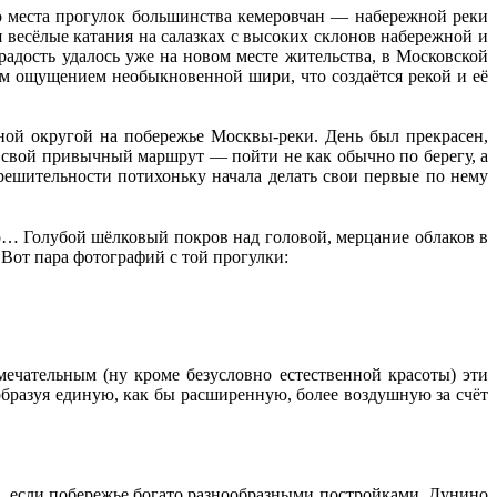
го места прогулок большинства кемеровчан — набережной реки
 весёлые катания на салазках с высоких склонов набережной и
адость удалось уже на новом месте жительства, в Московской
ым ощущением необыкновенной шири, что создаётся рекой и её
ной округой на побережье Москвы-реки. День был прекрасен,
ь свой привычный маршрут — пойти не как обычно по берегу, а
ерешительности потихоньку начала делать свои первые по нему
го… Голубой шёлковый покров над головой, мерцание облаков в
 Вот пара фотографий с той прогулки:
мечательным (ну кроме безусловно естественной красоты) эти
образуя единую, как бы расширенную, более воздушную за счёт
о, если побережье богато разнообразными постройками. Дунино