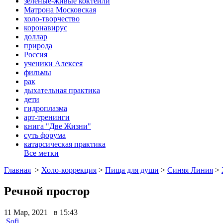
зеленые-живые коктейли
Матрона Московская
холо-творчество
коронавирус
доллар
природа
Россия
ученики Алексея
фильмы
рак
дыхательная практика
дети
гидроплазма
арт-тренинги
книга "Две Жизни"
суть форума
катарсическая практика
Все метки
Главная
>
Холо-коррекция
>
Пища для души
>
Синяя Линия
>
Речной простор
11 Мар, 2021 в 15:43
Sofi