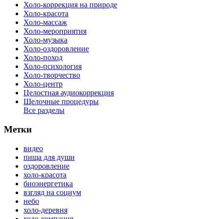
Холо-коррекция на природе
Холо-красота
Холо-массаж
Холо-мероприятия
Холо-музыка
Холо-оздоровление
Холо-поход
Холо-психология
Холо-творчество
Холо-центр
Целостная аудиокоррекция
Щелочные процедуры
Все разделы
Метки
видео
пища для души
оздоровление
холо-красота
биоэнергетика
взгляд на социум
небо
холо-деревня
холо-компания