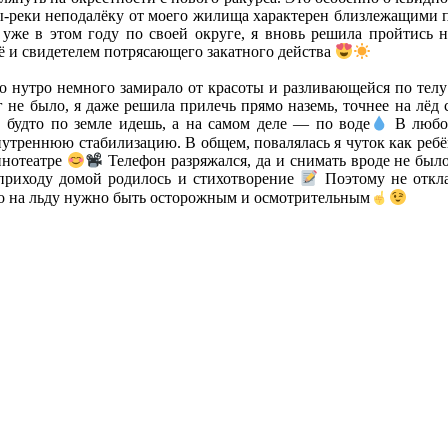
квы-реки неподалёку от моего жилища характерен близлежащим
ь уже в этом году по своей округе, я вновь решила пройтись 
ё и свидетелем потрясающего закатного действа
о нутро немного замирало от красоты и разливающейся по телу 
г не было, я даже решила прилечь прямо наземь, точнее на лё
 будто по земле идешь, а на самом деле — по воде
В любом
нутреннюю стабилизацию. В общем, повалялась я чуток как ребён
инотеатре
Телефон разряжался, да и снимать вроде не было
риходу домой родилось и стихотворение
Поэтому не откла
то на льду нужно быть осторожным и осмотрительным