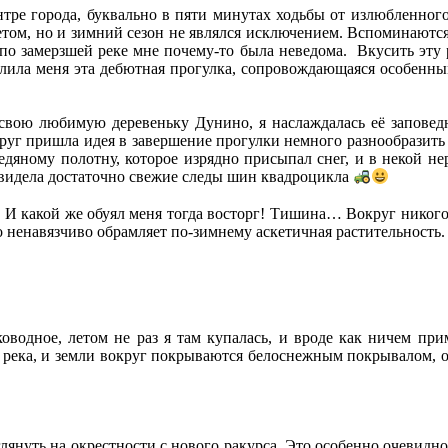
ентре города, буквально в пяти минутах ходьбы от излюбленно
летом, но и зимний сезон не являлся исключением. Вспоминаются
по замерзшей реке мне почему-то была неведома. Вкусить эту р
чатлила меня эта дебютная прогулка, сопровождающаяся особенн
свою любимую деревеньку Дунино, я наслаждалась её заповед
вдруг пришла идея в завершение прогулки немного разнообразит
 ледяному полотну, которое изрядно присыпал снег, и в некой н
 увидела достаточно свежие следы шин квадроцикла
ь. И какой же обуял меня тогда восторг! Тишина… Вокруг нико
 ненавязчиво обрамляет по-зимнему аскетичная растительность.
ководное, летом не раз я там купалась, и вроде как ничем при
ма река, и земли вокруг покрываются белоснежным покрывалом, 
лянуть на окрестности с нового ракурса. Это особенно очевидн