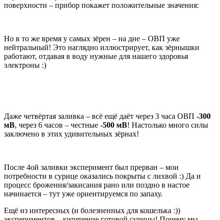
поверхности – прибор покажет положительные значения:
Но в то же время у самых зёрен – на дне – ОВП уже
нейтральный! Это наглядно иллюстрирует, как зёрнышки
работают, отдавая в воду нужные для нашего здоровья
электроны :)
Даже четвёртая заливка – всё ещё даёт через 3 часа ОВП
-300
мВ
, через 6 часов – честные
-500 мВ
! Настолько много силы
заключено в этих удивительных зёрнах!
После 4ой заливки эксперимент был прерван – мои
потребности в сурице оказались покрыты с лихвой :) Да и
процесс брожения/закисания рано или поздно в настое
начинается – тут уже ориентируемся по запаху.
Ещё из интересных (и болезненных для кошелька :))
экспериментов – кипячение готовой сурицы! Почему мы