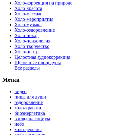
Холо-коррекция на природе
Холо-красота
Холо-массаж
Холо-мероприятия
Холо-музыка
Холо-оздоровление
Холо-поход
Холо-психология
Холо-творчество
Холо-центр
Целостная аудиокоррекция
Щелочные процедуры
Все разделы
Метки
видео
пища для души
оздоровление
холо-красота
биоэнергетика
взгляд на социум
небо
холо-деревня
холо-компания