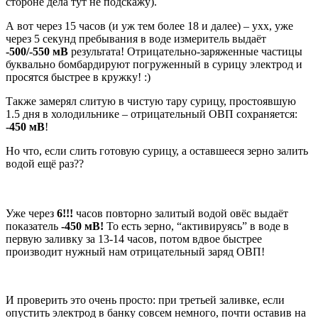
стороне дела тут не подскажу).
А вот через 15 часов (и уж тем более 18 и далее) – ухх, уже
через 5 секунд пребывания в воде измеритель выдаёт
-500/-550 мВ
результата! Отрицательно-заряженные частицы
буквально бомбардируют погруженный в сурицу электрод и
просятся быстрее в кружку! :)
Также замерял слитую в чистую тару сурицу, простоявшую
1.5 дня в холодильнике – отрицательный ОВП сохраняется:
-450 мВ
!
Но что, если слить готовую сурицу, а оставшееся зерно залить
водой ещё раз??
Уже через
6!!!
часов повторно залитый водой овёс выдаёт
показатель
-450 мВ!
То есть зерно, “активируясь” в воде в
первую заливку за 13-14 часов, потом вдвое быстрее
производит нужный нам отрицательный заряд ОВП!
И проверить это очень просто: при третьей заливке, если
опустить электрод в банку совсем немного, почти оставив на