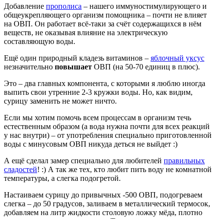
Добавление
прополиса
– нашего иммуностимулирующего и
общеукрепляющего организм помощника – почти не влияет
на ОВП. Он работает всё-таки за счёт содержащихся в нём
веществ, не оказывая влияние на электрическую
составляющую воды.
Ещё один природный кладезь витаминов –
яблочный уксус
незначительно
повышает
ОВП (на 50-70 единиц в плюс).
Это – два главных компонента, с которыми я люблю иногда
выпить свои утренние 2-3 кружки воды. Но, как видим,
сурицу заменить не может ничто.
Если мы хотим помочь всем процессам в организм течь
естественным образом (а вода нужна почти для всех реакций
у нас внутри) – от употребления специально приготовленной
воды с минусовым ОВП никуда деться не выйдет :)
А ещё сделал замер специально для любителей
правильных
сладостей
! :) А так же тех, кто любит пить воду не комнатной
температуры, а слегка подогретой.
Настаиваем сурицу до привычных -500 ОВП, подогреваем
слегка – до 50 градусов, заливаем в металлический термосок,
добавляем на литр жидкости столовую ложку мёда, плотно