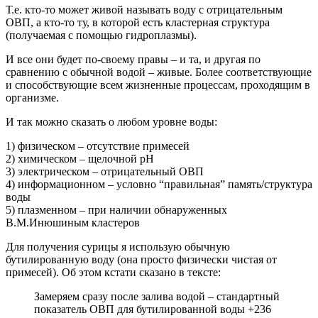
Т.е. кто-то может живой называть воду с отрицательным
ОВП, а кто-то ту, в которой есть кластерная структура
(получаемая с помощью гидроплазмы).
И все они будет по-своему правы – и та, и другая по
сравнению с обычной водой – живые. Более соответствующие
и способствующие всем жизненные процессам, проходящим в
организме.
И так можно сказать о любом уровне воды:
1) физическом – отсутствие примесей
2) химическом – щелочной pH
3) электрическом – отрицательный ОВП
4) информационном – условно “правильная” память/структура
воды
5) плазменном – при наличии обнаруженных
В.М.Инюшиным кластеров
Для получения сурицы я использую обычную
бутилированную воду (она просто физически чистая от
примесей). Об этом кстати
сказано в тексте:
Замеряем сразу после залива водой – стандартный
показатель ОВП для бутилированной воды +236