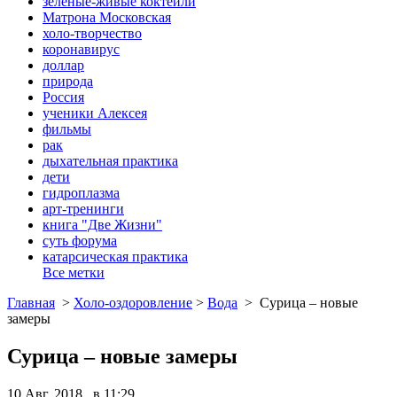
зеленые-живые коктейли
Матрона Московская
холо-творчество
коронавирус
доллар
природа
Россия
ученики Алексея
фильмы
рак
дыхательная практика
дети
гидроплазма
арт-тренинги
книга "Две Жизни"
суть форума
катарсическая практика
Все метки
Главная
>
Холо-оздоровление
>
Вода
>
Сурица – новые
замеры
Сурица – новые замеры
10 Авг, 2018 в 11:29