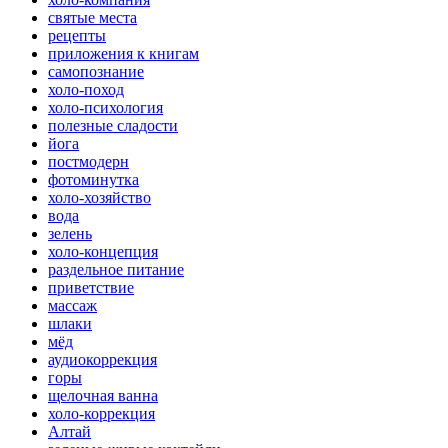
святые места
рецепты
приложения к книгам
самопознание
холо-поход
холо-психология
полезные сладости
йога
постмодерн
фотоминутка
холо-хозяйство
вода
зелень
холо-концепция
раздельное питание
приветствие
массаж
шлаки
мёд
аудиокоррекция
горы
щелочная ванна
холо-коррекция
Алтай