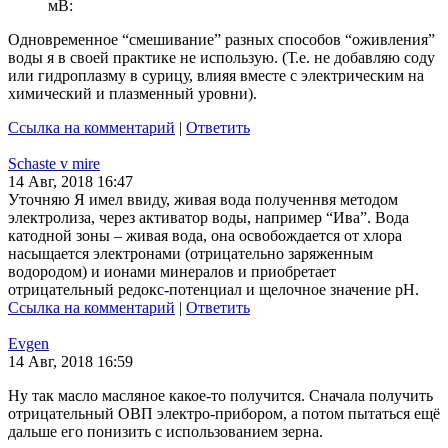
мВ:
Одновременное “смешивание” разных способов “оживления”
воды я в своей практике не использую. (Т.е. не добавляю соду
или гидроплазму в сурицу, влияя вместе с электрическим на
химический и плазменный уровни).
Ссылка на комментарий
|
Ответить
Schaste v mire
14 Авг, 2018 16:47
Уточняю Я имел ввиду, живая вода полученнвя методом
электролиза, через активатор воды, например “Ива”. Вода
катодной зоны – живая вода, она освобождается от хлора
насыщается электронами (отрицательно заряженным
водородом) и ионами минералов и приобретает
отрицательный редокс-потенциал и щелочное значение рН.
Ссылка на комментарий
|
Ответить
Evgen
14 Авг, 2018 16:59
Ну так масло масляное какое-то получится. Сначала получить
отрицательный ОВП электро-прибором, а потом пытаться ещё
дальше его понизить с использованием зерна.