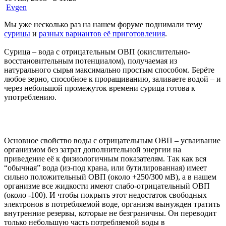
Evgen
Мы уже несколько раз на нашем форуме поднимали тему
сурицы
и
разных вариантов её приготовления
.
Сурица – вода с отрицательным ОВП (окислительно-
восстановительным потенциалом), получаемая из
натурального сырья максимально простым способом. Берёте
любое зерно, способное к проращиванию, заливаете водой – и
через небольшой промежуток времени сурица готова к
употреблению.
Основное свойство воды с отрицательным ОВП – усваивание
организмом без затрат дополнительной энергии на
приведение её к физиологичным показателям. Так как вся
“обычная” вода (из-под крана, или бутилированная) имеет
сильно положительный ОВП (около +250/300 мВ), а в нашем
организме все жидкости имеют слабо-отрицательный ОВП
(около -100). И чтобы покрыть этот недостаток свободных
электронов в потребляемой воде, организм вынужден тратить
внутренние резервы, которые не безграничны. Он переводит
только небольшую часть потребляемой воды в