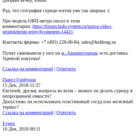
Добрый вечер, Нина!
Рад, что география сурице-пития уже так широка :)
Про модель ОВП-метра писал в этом
комментарии:
https://forum.holo-system.ru/surica-video-
prodolzhenie-temy/#comment-14421
Контакты фирмы: +7 (495) 228-00-84,
sales@kelilong.su
Пункт самовывоза у них на
м. Авиамоторная
, есть доставка.
Удачной покупки!
Ссылка на комментарий
|
Ответить
Павел Горбунов
15 Дек, 2018 11:37
Евгений, друзья, вопросы ко всем – можно ли делать сурицу в
непрозрачной емкости?
Допустимо ли использовать пластиковый сосуд или железный
термос?
Ссылка на комментарий
|
Ответить
Evgen
16 Дек, 2018 00:11