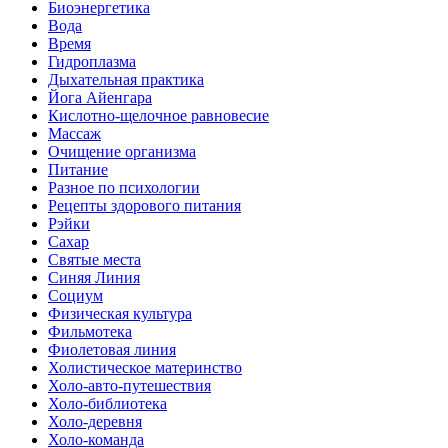
Биоэнергетика
Вода
Время
Гидроплазма
Дыхательная практика
Йога Айенгара
Кислотно-щелочное равновесие
Массаж
Очищение организма
Питание
Разное по психологии
Рецепты здорового питания
Рэйки
Сахар
Святые места
Синяя Линия
Социум
Физическая культура
Фильмотека
Фиолетовая линия
Холистическое материнство
Холо-авто-путешествия
Холо-библиотека
Холо-деревня
Холо-команда