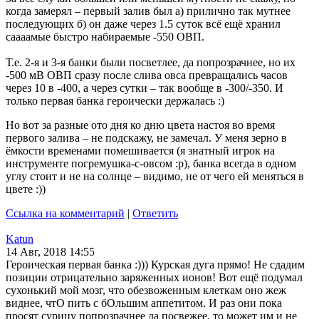
когда замерял – первый залив был а) прилично так мутнее
последующих б) он даже через 1.5 суток всё ещё хранил
саааамые быстро набираемые -550 ОВП.
Т.е. 2-я и 3-я банки были посветлее, да попрозрачнее, но их
-500 мВ ОВП сразу после слива овса превращались часов
через 10 в -400, а через сутки – так вообще в -300/-350. И
только первая банка героически держалась :)
Но вот за разные ото дня ко дню цвета настоя во время
первого залива – не подскажу, не замечал. У меня зерно в
ёмкости временами помешивается (я знатный игрок на
инструменте погремушка-с-овсом :p), банка всегда в одном
углу стоит и не на солнце – видимо, не от чего ей меняться в
цвете :))
Ссылка на комментарий
|
Ответить
Katun
14 Авг, 2018 14:55
Героическая первая банка :))) Курская дуга прямо! Не сдадим
позиции отрицательно заряженных ионов! Вот ещё подумал
сухонький мой мозг, что обезвоженным клеткам оно жеж
виднее, чтО пить с бОльшим аппетитом. И раз они пока
просят сурицу попрозрачнее да посвежее, то может им и не