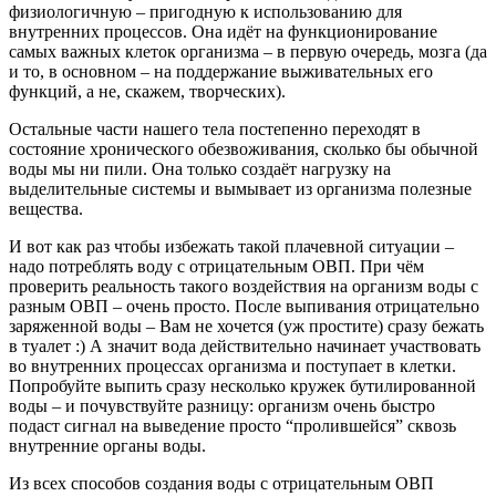
физиологичную – пригодную к использованию для
внутренних процессов. Она идёт на функционирование
самых важных клеток организма – в первую очередь, мозга (да
и то, в основном – на поддержание выживательных его
функций, а не, скажем, творческих).
Остальные части нашего тела постепенно переходят в
состояние хронического обезвоживания, сколько бы обычной
воды мы ни пили. Она только создаёт нагрузку на
выделительные системы и вымывает из организма полезные
вещества.
И вот как раз чтобы избежать такой плачевной ситуации –
надо потреблять воду с отрицательным ОВП. При чём
проверить реальность такого воздействия на организм воды с
разным ОВП – очень просто. После выпивания отрицательно
заряженной воды – Вам не хочется (уж простите) сразу бежать
в туалет :) А значит вода действительно начинает участвовать
во внутренних процессах организма и поступает в клетки.
Попробуйте выпить сразу несколько кружек бутилированной
воды – и почувствуйте разницу: организм очень быстро
подаст сигнал на выведение просто “пролившейся” сквозь
внутренние органы воды.
Из всех способов создания воды с отрицательным ОВП