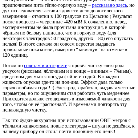
предпочитаем пить тёпло-горячую воду –
рассказано здесь
, но
дух исследователя заставил довести дело до логического
завершения – отметки в 100 градусов по Цельсию ) Результат
после процесса – уверенные
-420 мВ
! К сожалению, перед
экспериментом не была прочитана инструкция, в которой
чёрным по белому написано, что в горячую воду (для
некоторых электродов 50 градусов, других – 80) его опускать
нельзя! В итоге сначала он совсем перестал выдавать
правильные показатели, намертво “зависнув” на отметке в
120 единиц.
Потом по
советам в интернете
я провёл чистку электрода –
уксусом (рисовым, яблочным и в конце – винным – 7%ным),
средством для мытья посуды фэйри и содой. В каждую
жидкость опускал где-то на пол-дня. Эффект дала только
горячо любимая сода!! :) Электрод заработал, выдавая честные
параметры, но по ощущениям стал работать чуть медленнее.
Приходится дольше его держать в измеряемой жидкости для
того, чтобы он её “распознал”. И временами повторять эту
ненакладную чистку.
Так что будьте аккуратны при использовании ОВП-метров с
тёплыми жидкостями, новые электроды – штука не дешёвая, к
нашему прибору он стоил почти половину его цены!