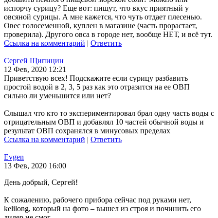
испорчу сурицу? Еще вот: пишут, что вкус приятный у
овсяной сурицы. А мне кажется, что чуть отдает плесенью.
Овес голосеменной, куплен в магазине (часть прорастает,
проверила). Другого овса в городе нет, вообще НЕТ, и всё тут.
Ссылка на комментарий
|
Ответить
Сергей Щипицин
12 Фев, 2020 12:21
Приветствую всех! Подскажите если сурицу разбавить
простой водой в 2, 3, 5 раз как это отразится на ее ОВП
сильно ли уменьшится или нет?
Слышал что кто то экспериментировал брал одну часть воды с
отрицательным ОВП и добавлял 10 частей обычной воды и
результат ОВП сохранялся в минусовых пределах
Ссылка на комментарий
|
Ответить
Evgen
13 Фев, 2020 16:00
День добрый, Сергей!
К сожалению, рабочего прибора сейчас под руками нет,
kelilong, который на фото – вышел из строя и починить его
дилер не смог.