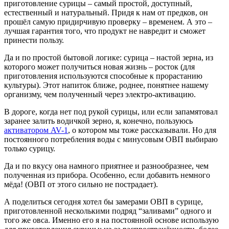
приготовление сурицы – самый простой, доступный,
естественный и натуральный. Придя к нам от предков, он
прошёл самую придирчивую проверку – временем. А это –
лучшая гарантия того, что продукт не навредит и сможет
принести пользу.
Да и по простой бытовой логике: сурица – настой зерна, из
которого может получиться новая жизнь – росток (для
приготовления используются способные к прорастанию
культуры). Этот напиток ближе, роднее, понятнее нашему
организму, чем полученный через электро-активацию.
В дороге, когда нет под рукой сурицы, или если запамятовал
заранее залить водичкой зерно, я, конечно, пользуюсь
активатором AV-1
, о котором мы тоже рассказывали. Но для
постоянного потребления воды с минусовым ОВП выбираю
только сурицу.
Да и по вкусу она намного приятнее и разнообразнее, чем
полученная из прибора. Особенно, если добавить немного
мёда! (ОВП от этого сильно не пострадает).
А поделиться сегодня хотел бы замерами ОВП в сурице,
приготовленной несколькими подряд “заливами” одного и
того же овса. Именно его я на постоянной основе использую