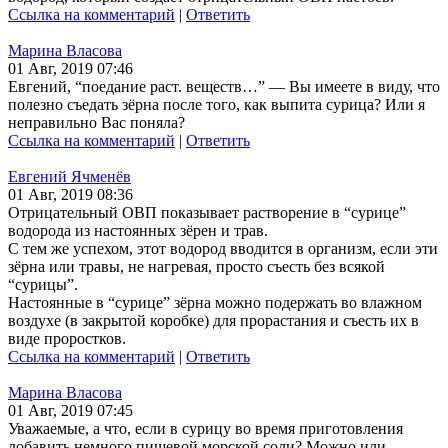
Ссылка на комментарий
|
Ответить
Марина Власова
01 Авг, 2019 07:46
Евгений, “поедание раст. веществ…” — Вы имеете в виду, что
полезно съедать зёрна после того, как выпита сурица? Или я
неправильно Вас поняла?
Ссылка на комментарий
|
Ответить
Евгений Ячменёв
01 Авг, 2019 08:36
Отрицательный ОВП показывает растворение в “сурице”
водорода из настоянных зёрен и трав.
С тем же успехом, этот водород вводится в организм, если эти
зёрна или травы, не нагревая, просто съесть без всякой
“сурицы”.
Настоянные в “сурице” зёрна можно подержать во влажном
воздухе (в закрытой коробке) для прорастания и съесть их в
виде проростков.
Ссылка на комментарий
|
Ответить
Марина Власова
01 Авг, 2019 07:45
Уважаемые, а что, если в сурицу во время приготовления
добавить немного пищевой морской соли? Можно или