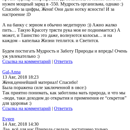
нужен мощный заряд в -550. Мудрость организьма, однако :)
Спасибо за цифры, Женя! Они дали нотку ясности! И за
настроение :D
А на банку с зерном я обычно медитирую :)) Ажно жалко
пить… Такую Красоту трясти рука моя не поднимается:) А
может, и Таинство это даже, волнуются колосья… и на
каждом – капелька Жизни теплится. и Светится.
Будем постигать Мудрость и Заботу Природы и впредь! Очень
уж увлекательно :)
Ссылка на комментарий
|
Ответить
Gal-Anna
13 Авг, 2018 18:23
Женя,ценнейший материал! Спасибо!
Была поражена силе заключенной в овсе:)
Так приятно понимать, как заботлива мать природа, и что мы
-люди, таки доходим до открытия и применения ее “секретов”
для здоровья :)
Ссылка на комментарий
|
Ответить
Evgen
14 Авг, 2018 14:30
Даа, всё для нас Природа сделала, достаточно только