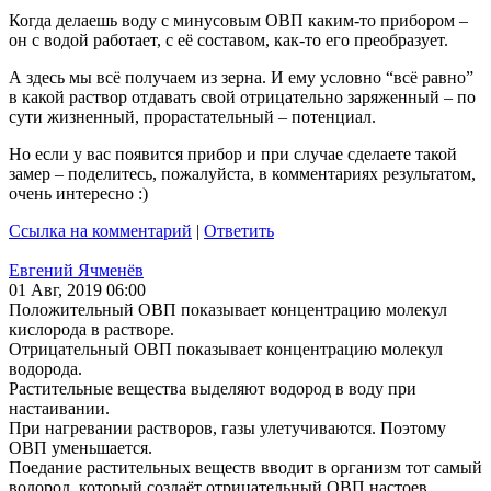
Когда делаешь воду с минусовым ОВП каким-то прибором –
он с водой работает, с её составом, как-то его преобразует.
А здесь мы всё получаем из зерна. И ему условно “всё равно”
в какой раствор отдавать свой отрицательно заряженный – по
сути жизненный, прорастательный – потенциал.
Но если у вас появится прибор и при случае сделаете такой
замер – поделитесь, пожалуйста, в комментариях результатом,
очень интересно :)
Ссылка на комментарий
|
Ответить
Евгений Ячменёв
01 Авг, 2019 06:00
Положительный ОВП показывает концентрацию молекул
кислорода в растворе.
Отрицательный ОВП показывает концентрацию молекул
водорода.
Растительные вещества выделяют водород в воду при
настаивании.
При нагревании растворов, газы улетучиваются. Поэтому
ОВП уменьшается.
Поедание растительных веществ вводит в организм тот самый
водород, который создаёт отрицательный ОВП настоев.