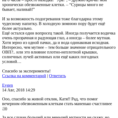
хронически обезвоженные клетки. – “Сурицы много не
бывает, наливай!”
И за возможность подогревания тоже благодарна этому
чудесному напитку. В холодную зимнюю пору будет ещё
более актуально.
Ещё остался один вопросец такой. Иногда получается водичка
очень прозрачная и радующая глаз, а иногда – более мутная.
Хотя зерно из одной пачки, да и вода одинаковая исходная.
Интересно, чем мутнее – тем больше значение отрицательного
ОВП?.. или это влияние плотно-неплотной крышки,
солнечных лучей активных или ещё каких погодных
условий…
Спасибо за эксперименты!
Ссылка на комментарий
|
Ответить
Evgen
14 Авг, 2018 14:29
Ооо, спасибо за живой отклик, Катя!! Рад, что помог
вечерним обезвоженным клеткам стать маненько счастливее
;)))
За все случаи большей или меньшей мутности не скажу, но