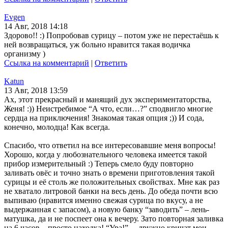
Evgen
14 Авг, 2018 14:18
Здорово!! :) Попробовав сурицу – потом уже не перестаёшь к
ней возвращаться, уж больно нравится такая водичка
организму )
Ссылка на комментарий
|
Ответить
Katun
13 Авг, 2018 13:59
Ах, этот прекрасный и манящий дух экспериментаторства,
Женя! :)) Неистребимое “А что, если…?” сподвигло многие
сердца на приключения! Знакомая такая опция ;)) И сода,
конечно, молодца! Как всегда.
Спасибо, что ответил на все интересовавшие меня вопросы!
Хорошо, когда у любознательного человека имеется такой
прибор измерительный :) Теперь смело буду повторно
заливать овёс и точно знать о времени приготовления такой
сурицы и её столь же положительных свойствах. Мне как раз
не хватало литровой банки на весь день. До обеда почти всю
выпиваю (нравится именно свежая сурица по вкусу, а не
выдержанная с запасом), а новую банку “заводить” – лень-
матушка, да и не поспеет она к вечеру. Зато повторная заливка
на 6 часов – просто находка! “Ура!”, – дружно кричат мои