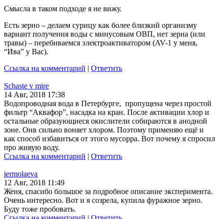
Смысла в таком подходе я не вижу.
Есть зерно – делаем сурицу как более близкий организму
вариант получения воды с минусовым ОВП, нет зерна (или
травы) – перебиваемся электроактиватором (AV-1 у меня,
“Ива” у Вас).
Ссылка на комментарий
|
Ответить
Schaste v mire
14 Авг, 2018 17:38
Водопроводная вода в Петербурге, пропущена через простой
фильтр “Аквафор”, насадка на кран. После активации хлор и
остальные образующиеся окислители собираются в анодной
зоне. Онв сильно воняет хлором. Поэтому применяю ещё и
как способ избавиться от этого мусорра. Вот почему я спросил
про живую воду.
Ссылка на комментарий
|
Ответить
iermolaeva
12 Авг, 2018 11:49
Женя, спасибо большое за подробное описание эксперимента.
Очень интересно. Вот и я созрела, купила фуражное зерно.
Буду тоже пробовать.
Ссылка на комментарий
|
Ответить