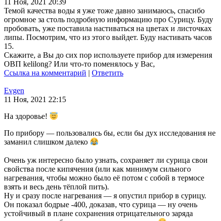
11 Ноя, 2021 20:39
Темой качества воды я уже тоже давно занимаюсь, спасибо
огромное за столь подробную информацию про Сурицу. Буду
пробовать, уже поставила настиваться на цветах и листочках
липы. Посмотрим, что из этого выйдет. Буду настивать часов
15.
Скажите, а Вы до сих пор используете прибор для измерения
ОВП kelilong? Или что-то поменялось у Вас,
Ссылка на комментарий
|
Ответить
Evgen
11 Ноя, 2021 22:15
На здоровье!
По прибору — пользовались бы, если бы дух исследования не
заманил слишком далеко
Очень уж интересно было узнать, сохраняет ли сурица свои
свойства после кипячения (или как минимум сильного
нагревания, чтобы можно было её потом с собой в термосе
взять и весь день тёплой пить).
Ну и сразу после нагревания — я опустил прибор в сурицу.
Он показал бодрые -400, доказав, что сурица — ну очень
устойчивый в плане сохранения отрицательного заряда