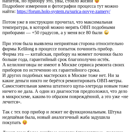
напиток, но прибору это, увы, стоило жизни
Подробнее измерения и фотографии процесса тут можно
найти:
https://forum.holo-system.ru/surica-novye-zamery/
Потом уже в инструкции прочитал, что максимальная
температура, в которой можно мерять ОВП подобными
приборами — +50 градусов, а у меня все 80 были
При этом была выявлена неприятная сторона относительно
фирмы Kelilong в процессе попыток починить прибор.
Фирма эта — китайская, прибору на момент починки было
больше года, гарантийный срок благополучно истёк.
А келилонговцы не имеют в Москве сервиса ремонта своих
приборов по истечению их гарантийного срока.
И других подобных мастерских в Москве тоже нет. Ни за
какие деньги никто не берётся ремонтировать ОВП-метры.
Самостоятельная замена штатного щупа-элетрода новым тоже
ничего не дала. А один из диагностов предположил, что дело
в микросхеме, каким-то образом повреждённой, а это уже «не
лечится».
Так с тех пор прибор и лежит не функциональным. Штука
недешёвая была, новый аналогичный жаба задушила
покупать