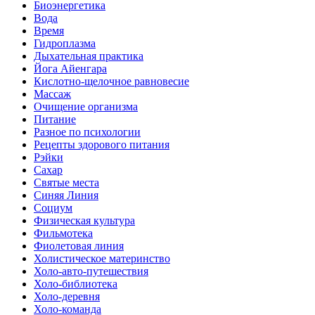
Биоэнергетика
Вода
Время
Гидроплазма
Дыхательная практика
Йога Айенгара
Кислотно-щелочное равновесие
Массаж
Очищение организма
Питание
Разное по психологии
Рецепты здорового питания
Рэйки
Сахар
Святые места
Синяя Линия
Социум
Физическая культура
Фильмотека
Фиолетовая линия
Холистическое материнство
Холо-авто-путешествия
Холо-библиотека
Холо-деревня
Холо-команда