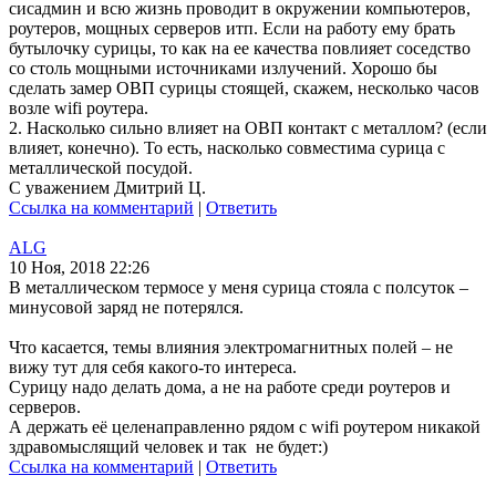
сисадмин и всю жизнь проводит в окружении компьютеров,
роутеров, мощных серверов итп. Если на работу ему брать
бутылочку сурицы, то как на ее качества повлияет соседство
со столь мощными источниками излучений. Хорошо бы
сделать замер ОВП сурицы стоящей, скажем, несколько часов
возле wifi роутера.
2. Насколько сильно влияет на ОВП контакт с металлом? (если
влияет, конечно). То есть, насколько совместима сурица с
металлической посудой.
С уважением Дмитрий Ц.
Ссылка на комментарий
|
Ответить
ALG
10 Ноя, 2018 22:26
В металлическом термосе у меня сурица стояла с полсуток –
минусовой заряд не потерялся.
Что касается, темы влияния электромагнитных полей – не
вижу тут для себя какого-то интереса.
Сурицу надо делать дома, а не на работе среди роутеров и
серверов.
А держать её целенаправленно рядом с wifi роутером никакой
здравомыслящий человек и так не будет:)
Ссылка на комментарий
|
Ответить