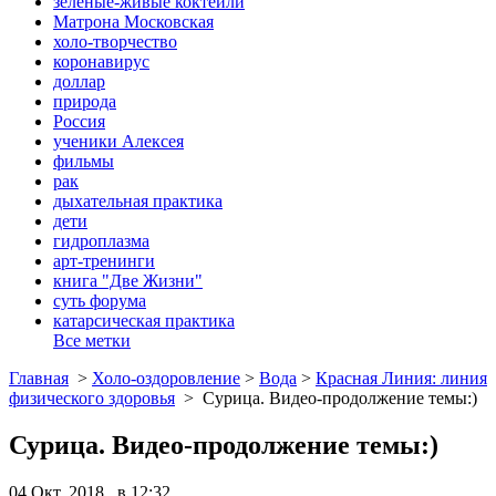
зеленые-живые коктейли
Матрона Московская
холо-творчество
коронавирус
доллар
природа
Россия
ученики Алексея
фильмы
рак
дыхательная практика
дети
гидроплазма
арт-тренинги
книга "Две Жизни"
суть форума
катарсическая практика
Все метки
Главная
>
Холо-оздоровление
>
Вода
>
Красная Линия: линия
физического здоровья
>
Сурица. Видео-продолжение темы:)
Сурица. Видео-продолжение темы:)
04 Окт, 2018 в 12:32