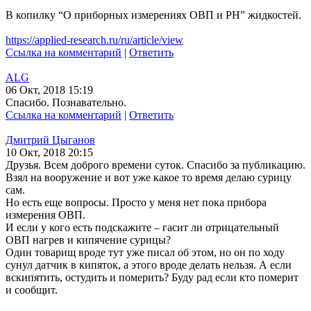
В копилку “О приборных измерениях ОВП и РН” жидкостей.
https://applied-research.ru/ru/article/view
Ссылка на комментарий
|
Ответить
ALG
06 Окт, 2018 15:19
Спасибо. Познавательно.
Ссылка на комментарий
|
Ответить
Дмитрий Цыганов
10 Окт, 2018 20:15
Друзья. Всем доброго времени суток. Спасибо за публикацию.
Взял на вооружение и вот уже какое то время делаю сурицу
сам.
Но есть еще вопросы. Просто у меня нет пока прибора
измерения ОВП.
И если у кого есть подскажите – гасит ли отрицательный
ОВП нагрев и кипячение сурицы?
Один товарищ вроде тут уже писал об этом, но он по ходу
сунул датчик в кипяток, а этого вроде делать нельзя. А если
вскипятить, остудить и померить? Буду рад если кто померит
и сообщит.