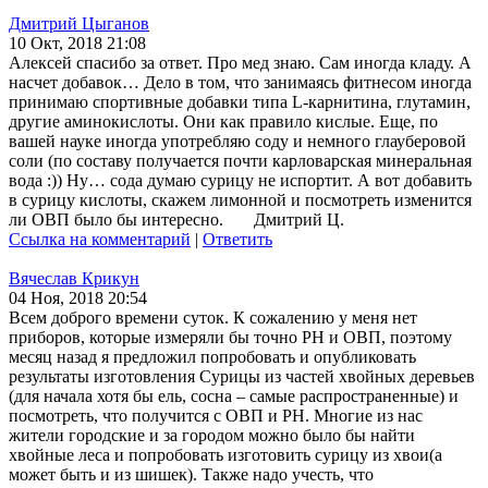
Дмитрий Цыганов
10 Окт, 2018 21:08
Алексей спасибо за ответ. Про мед знаю. Сам иногда кладу. А
насчет добавок… Дело в том, что занимаясь фитнесом иногда
принимаю спортивные добавки типа L-карнитина, глутамин,
другие аминокислоты. Они как правило кислые. Еще, по
вашей науке иногда употребляю соду и немного глауберовой
соли (по составу получается почти карловарская минеральная
вода :)) Ну… сода думаю сурицу не испортит. А вот добавить
в сурицу кислоты, скажем лимонной и посмотреть изменится
ли ОВП было бы интересно. Дмитрий Ц.
Ссылка на комментарий
|
Ответить
Вячеслав Крикун
04 Ноя, 2018 20:54
Всем доброго времени суток. К сожалению у меня нет
приборов, которые измеряли бы точно РН и ОВП, поэтому
месяц назад я предложил попробовать и опубликовать
результаты изготовления Сурицы из частей хвойных деревьев
(для начала хотя бы ель, сосна – самые распространенные) и
посмотреть, что получится с ОВП и РН. Многие из нас
жители городские и за городом можно было бы найти
хвойные леса и попробовать изготовить сурицу из хвои(а
может быть и из шишек). Также надо учесть, что