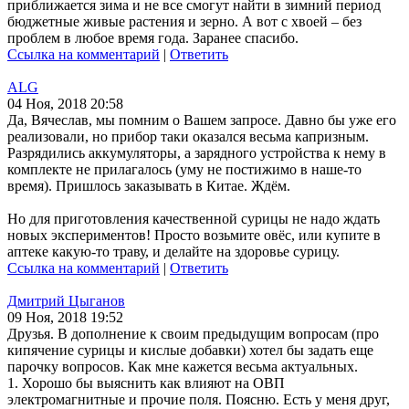
приближается зима и не все смогут найти в зимний период
бюджетные живые растения и зерно. А вот с хвоей – без
проблем в любое время года. Заранее спасибо.
Ссылка на комментарий
|
Ответить
ALG
04 Ноя, 2018 20:58
Да, Вячеслав, мы помним о Вашем запросе. Давно бы уже его
реализовали, но прибор таки оказался весьма капризным.
Разрядились аккумуляторы, а зарядного устройства к нему в
комплекте не прилагалось (уму не постижимо в наше-то
время). Пришлось заказывать в Китае. Ждём.
Но для приготовления качественной сурицы не надо ждать
новых экспериментов! Просто возьмите овёс, или купите в
аптеке какую-то траву, и делайте на здоровье сурицу.
Ссылка на комментарий
|
Ответить
Дмитрий Цыганов
09 Ноя, 2018 19:52
Друзья. В дополнение к своим предыдущим вопросам (про
кипячение сурицы и кислые добавки) хотел бы задать еще
парочку вопросов. Как мне кажется весьма актуальных.
1. Хорошо бы выяснить как влияют на ОВП
электромагнитные и прочие поля. Поясню. Есть у меня друг,