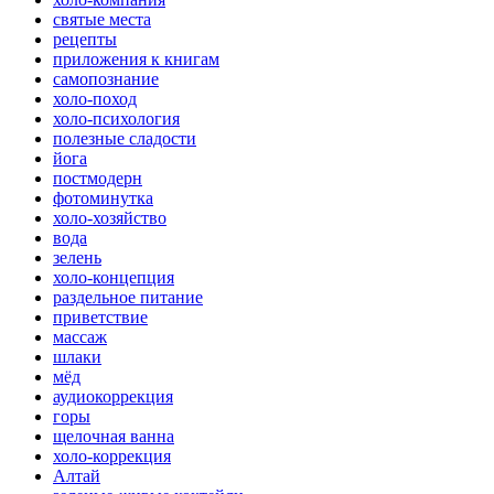
святые места
рецепты
приложения к книгам
самопознание
холо-поход
холо-психология
полезные сладости
йога
постмодерн
фотоминутка
холо-хозяйство
вода
зелень
холо-концепция
раздельное питание
приветствие
массаж
шлаки
мёд
аудиокоррекция
горы
щелочная ванна
холо-коррекция
Алтай