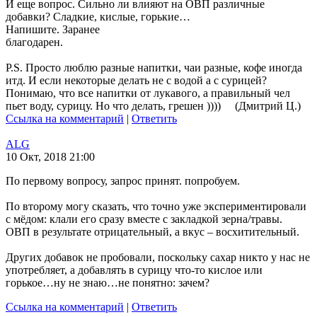
И еще вопрос. Сильно ли влияют на ОВП различные
добавки? Сладкие, кислые, горькие…
Напишите. Заранее
благодарен.
Р.S. Просто люблю разные напитки, чаи разные, кофе иногда
итд. И если некоторые делать не с водой а с сурицей?
Понимаю, что все напитки от лукавого, а правильный чел
пьет воду, сурицу. Но что делать, грешен )))) (Дмитрий Ц.)
Ссылка на комментарий
|
Ответить
ALG
10 Окт, 2018 21:00
По первому вопросу, запрос принят. попробуем.
По второму могу сказать, что точно уже экспериментировали
с мёдом: клали его сразу вместе с закладкой зерна/травы.
ОВП в результате отрицательный, а вкус – восхитительный.
Других добавок не пробовали, поскольку сахар никто у нас не
употребляет, а добавлять в сурицу что-то кислое или
горькое…ну не знаю…не понятно: зачем?
Ссылка на комментарий
|
Ответить