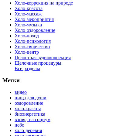
Холо-коррекция на природе
Холо-красота
Холо-массаж
Холо-мероприятия
Холо-музыка
Холо-оздоровление
Холо-поход
Холо-психология
Холо-творчество
Холо-центр
Целостная аудиокоррекция
Щелочные процедуры
Все разделы
Метки
видео
пища для души
оздоровление
холо-красота
биоэнергетика
взгляд на социум
небо
холо-деревня
холо-компания