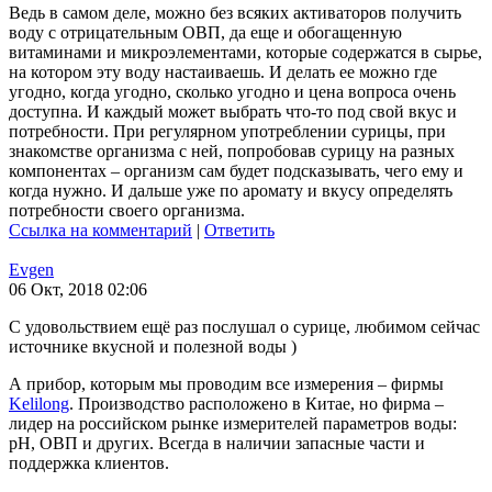
Ведь в самом деле, можно без всяких активаторов получить
воду с отрицательным ОВП, да еще и обогащенную
витаминами и микроэлементами, которые содержатся в сырье,
на котором эту воду настаиваешь. И делать ее можно где
угодно, когда угодно, сколько угодно и цена вопроса очень
доступна. И каждый может выбрать что-то под свой вкус и
потребности. При регулярном употреблении сурицы, при
знакомстве организма с ней, попробовав сурицу на разных
компонентах – организм сам будет подсказывать, чего ему и
когда нужно. И дальше уже по аромату и вкусу определять
потребности своего организма.
Ссылка на комментарий
|
Ответить
Evgen
06 Окт, 2018 02:06
С удовольствием ещё раз послушал о сурице, любимом сейчас
источнике вкусной и полезной воды )
А прибор, которым мы проводим все измерения – фирмы
Kelilong
. Производство расположено в Китае, но фирма –
лидер на российском рынке измерителей параметров воды:
pH, ОВП и других. Всегда в наличии запасные части и
поддержка клиентов.