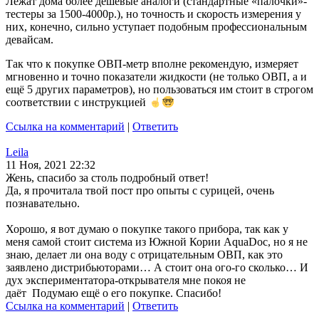
Лежат дома более дешёвые аналоги (стандартные «палочки»-
тестеры за 1500-4000р.), но точность и скорость измерения у
них, конечно, сильно уступает подобным профессиональным
девайсам.
Так что к покупке ОВП-метр вполне рекомендую, измеряет
мгновенно и точно показатели жидкости (не только ОВП, а и
ещё 5 других параметров), но пользоваться им стоит в строгом
соответствии с инструкцией
Ссылка на комментарий
|
Ответить
Leila
11 Ноя, 2021 22:32
Жень, спасибо за столь подробный ответ!
Да, я прочитала твой пост про опыты с сурицей, очень
познавательно.
Хорошо, я вот думаю о покупке такого прибора, так как у
меня самой стоит система из Южной Кории AquaDoc, но я не
знаю, делает ли она воду с отрицательным ОВП, как это
заявлено дистрибьюторами… А стоит она ого-го сколько… И
дух экспериментатора-открывателя мне покоя не
даёт Подумаю ещё о его покупке. Спасибо!
Ссылка на комментарий
|
Ответить