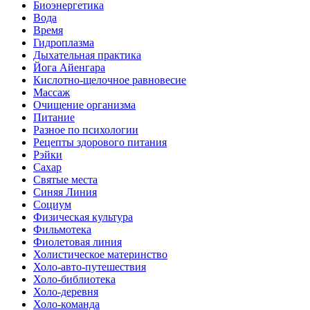
Биоэнергетика
Вода
Время
Гидроплазма
Дыхательная практика
Йога Айенгара
Кислотно-щелочное равновесие
Массаж
Очищение организма
Питание
Разное по психологии
Рецепты здорового питания
Рэйки
Сахар
Святые места
Синяя Линия
Социум
Физическая культура
Фильмотека
Фиолетовая линия
Холистическое материнство
Холо-авто-путешествия
Холо-библиотека
Холо-деревня
Холо-команда