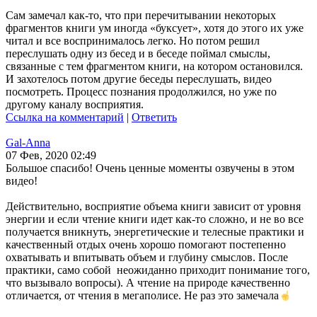
Сам замечал как-то, что при перечитывании некоторых
фрагментов книги ум иногда «буксует», хотя до этого их уже
читал и все воспринималось легко. Но потом решил
переслушать одну из бесед и в беседе поймал смыслы,
связанные с тем фрагментом книги, на котором остановился.
И захотелось потом другие беседы переслушать, видео
посмотреть. Процесс познания продолжился, но уже по
другому каналу восприятия.
Ссылка на комментарий
|
Ответить
Gal-Anna
07 Фев, 2020 02:49
Большое спасибо! Очень ценные моменты озвучены в этом
видео!
Действительно, восприятие объема книги зависит от уровня
энергии и если чтение книги идет как-то сложно, и не во все
получается вникнуть, энергетические и телесные практики и
качественный отдых очень хорошо помогают постепенно
охватывать и впитывать объем и глубину смыслов. После
практики, само собой неожиданно приходит понимание того,
что вызывало вопросы). А чтение на природе качественно
отличается, от чтения в мегаполисе. Не раз это замечала