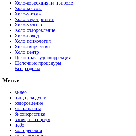
Холо-коррекция на природе
Холо-красота
Холо-массаж
Холо-мероприятия
Холо-музыка
Холо-оздоровление
Холо-поход
Холо-психология
Холо-творчество
Холо-центр
Целостная аудиокоррекция
Щелочные процедуры
Все разделы
Метки
видео
пища для души
оздоровление
холо-красота
биоэнергетика
взгляд на социум
небо
холо-деревня
холо-компания