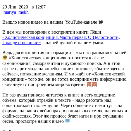
29 Янв, 2020 в 12:07
mariya_mekh
Вышло новое видео на нашем YouTube-канале
В нём мы поговорили о восприятии книги Лёши
«Холистическая концепция. Часть первая. О Целостности,
Правде и религии»
– нашей душой и нашим умом.
Ведь для восприятия информации – мы настраиваемся на неё
«Холистическая концепция» относится к сфере
самопознания, саморазвития и духовного поиска. А в этой
сфере царит мода на «пребывание в потоке», «бытие здесь и
сейчас», потакание желаниям. И ум ждёт от «Холистической
концепции» того же, он не готов воспринимать информацию,
связанную с построением мировоззрения
Но раз душа привела читателя к книге и есть ощущение
объёма, который отражён в тексте – надо работать над
сонастройкой с полем души. Через общение с нами тут – на
форуме, на наших вебинарах, в социальных сетях, на очных и
скайп-сессиях. Этот же процесс будет идти и при слушании
бесед, просмотре наших видео