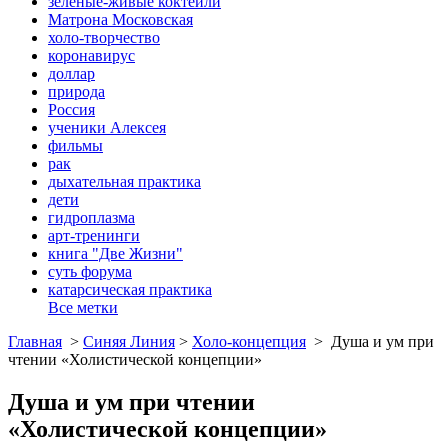
зеленые-живые коктейли
Матрона Московская
холо-творчество
коронавирус
доллар
природа
Россия
ученики Алексея
фильмы
рак
дыхательная практика
дети
гидроплазма
арт-тренинги
книга "Две Жизни"
суть форума
катарсическая практика
Все метки
Главная
>
Синяя Линия
>
Холо-концепция
>
Душа и ум при
чтении «Холистической концепции»
Душа и ум при чтении
«Холистической концепции»