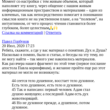
Момент со-настройки с тем живым объемом, который
наполняет эту книгу, через общение с нашим живым
информационным пространством и материалами – один из
ключевых, так как непосредственно помогает в понимании
смыслов книги не на умственном плане, а на “полевом”, на
интуитивном, от чего процесс чтения становится более
глубоким, более целостным
Ссылка на комментарий
|
Ответить
Павел Горбунов
20 Июл, 2020 17:23
Ребята, скажите, а где у вас материал о понятиях Дух и Душа?
Насколько я помню, были и статьи, и беседы на эту тему, но
не могу найти – так много уже накопилось материалов.
Как раз вчера нашел фрагмент по этой теме (первое послание
апостола Павла коринфянам), и желание пройти еще раз этот
материал не могло не возникнуть:
44 сеется тело душевное, восстает тело духовное.
Есть тело душевное, есть тело и духовное.
45 Так и написано: первый человек Адам стал
душою живущею; а последний Адам есть дух
животворящий.
46 Но не духовное прежде, а душевное, потом
духовное.