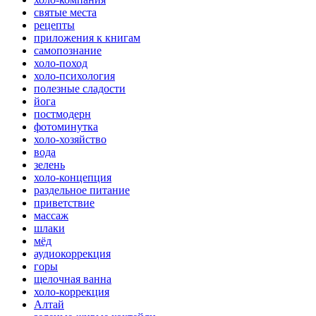
святые места
рецепты
приложения к книгам
самопознание
холо-поход
холо-психология
полезные сладости
йога
постмодерн
фотоминутка
холо-хозяйство
вода
зелень
холо-концепция
раздельное питание
приветствие
массаж
шлаки
мёд
аудиокоррекция
горы
щелочная ванна
холо-коррекция
Алтай