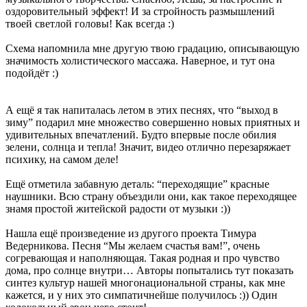
оздоровительный эффект! И за стройность размышлений
твоей светлой головы! Как всегда :)
Схема напомнила мне другую твою градацию, описывающую
значимость холистического массажа. Наверное, и тут она
подойдёт :)
А ещё я так напиталась летом в этих песнях, что “выход в
зиму” подарил мне множество совершенно новых приятных и
удивительных впечатлений. Будто впервые после обилия
зелени, солнца и тепла! Значит, видео отлично перезаряжает
психику, на самом деле!
Ещё отметила забавную деталь: “переходящие” красные
наушники. Всю страну объездили они, как такое переходящее
знамя простой житейской радости от музыки :))
Нашла ещё произведение из другого проекта Тимура
Ведерникова. Песня “Мы желаем счастья вам!”, очень
согревающая и наполняющая. Такая родная и про чувство
дома, про солнце внутри… Авторы попытались тут показать
синтез культур нашей многонациональной страны, как мне
кажется, и у них это симпатичнейше получилось :)) Один