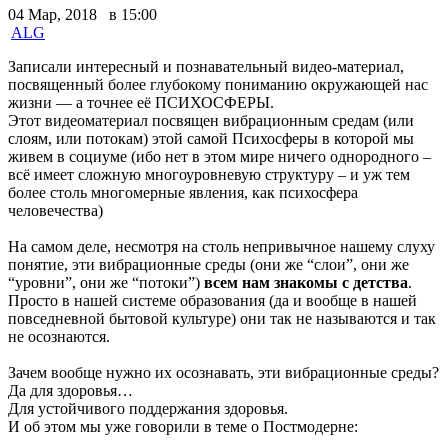
04 Мар, 2018 в 15:00
ALG
Записали интересный и познавательный видео-материал,
посвященный более глубокому пониманию окружающей нас
жизни — а точнее её ПСИХОСФЕРЫ.
Этот видеоматериал посвящен вибрационным средам (или
слоям, или потокам) этой самой Психосферы в которой мы
живем в социуме (ибо нет в этом мире ничего однородного –
всё имеет сложную многоуровневую структуру – и уж тем
более столь многомерные явления, как психосфера
человечества)
На самом деле, несмотря на столь непривычное нашему слуху
понятие, эти вибрационные среды (они же “слои”, они же
“уровни”, они же “потоки”)
всем нам знакомы с детства
.
Просто в нашей системе образования (да и вообще в нашей
повседневной бытовой культуре) они так не называются и так
не осознаются.
Зачем вообще нужно их осознавать, эти вибрационные среды?
Да для здоровья…
Для устойчивого поддержания здоровья.
И об этом мы уже говорили в теме о Постмодерне: