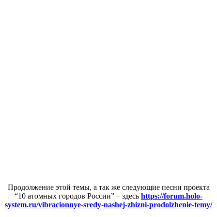
Продолжение этой темы, а так же следующие песни проекта
“10 атомных городов России” – здесь
https://forum.holo-
system.ru/vibracionnye-sredy-nashej-zhizni-prodolzhenie-temy/