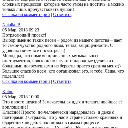
сложных процессов, которые часто умом не постичь, а можно
только лишь прочувствовать душой!
Ссылка на комментарий
|
Ответить
Natalia_B
05 Мар, 2018 09:23
Потрясающий проект!
Выбор именно таких песен – родом из нашего детства – дает
то самое чувство родного дома, тепла, защищенности. С
удовольствием все посмотрела:)
Молодцы, что помимо привычных музыкальных
инструментов, вовсю используют и народные (девочка с
большими погремушками из бересты просто сразила меня:))
Большое спасибо всем, кто организовал это, и тебе, Леша, что
поделился!
Ссылка на комментарий
|
Ответить
Katun
05 Мар, 2018 10:00
Это просто шедевр! Замечательная идея и талантливейшее её
воплощение!
Классно! Просто, по-человечески нарадовалась, и даже с
повторами :) Отрадно, что у нас в стране столько красивых и
одарённых людей. Счастливых в самом процессе
музыкального творчества. Спасибо, Лёша, за настроение и