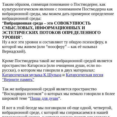
Таким образом, совмещая понимание о Постмодерне, как
культурологическом явлении с пониманием Постмодерна как
вибрационной среды, мы можем дать примерное определение
вибрационной среды:
“
Вибрационная среда – это СОВОКУПНОСТЬ
СМЫСЛОВЫХ, ИНФОРМАЦИОННЫХ И
ЭСТЕТИЧЕСКИХ ПОТОКОВ ОПРЕДЕЛЕННОГО
УРОВНЯ
“.
Ну а все эти уровни и составляют ту общую психосферу, в
которой мы живем (или “ноосферу” – как её называл
Вернадский).
Кроме Постмодерна такой же вибрационной средой является
пространство Катарсиса (или очищения души, если по-
русски), о котором мы говорили в двух материалах:
Катарсическая музыка К.Щульца
и
Катарсическая песня
“Верните память”
Так же вибрационной средой является пространство
“Восходящих потоков” о которых мы немало говорили в более
широкой теме “
Пища для души
“.
И вот в этой беседе мы поговорили об еще одной, четвертой,
вибрационной среде, с которой мы соприкасаемся в нашей