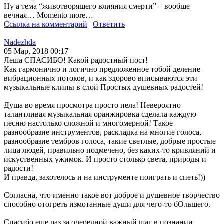
Ну а тема “животворящего влияния смерти” – вообще
вечная… Momento more…
Ссылка на комментарий
|
Ответить
Nadezhda
05 Мар, 2018 00:17
Леша СПАСИБО! Какой радостный пост!
Как гармонично и логично предложенное тобой деление
вибрационных потоков, и как здорово вписываются эти
музыкальные клипы в слой Простых душевных радостей!
Душа во время просмотра просто пела! Невероятно
талантливая музыкальная оранжировка сделала каждую
песню настолько сложной и многомерной! Такое
разнообразие инструментов, раскладка на многие голоса,
разнообразие тембров голоса, такие светлые, добрые простые
лица людей, правильно подмечено, без каких-то кривляний и
искуственных ужимок. И просто столько света, природы и
радости!
И правда, захотелось и на инструменте поиграть и спеть!))
Согласна, что именно такое вот доброе и душевное творчество
способно отогреть измотанные души для чего-то бОльшего.
Спасибо еще раз за очередной важный шаг в познании