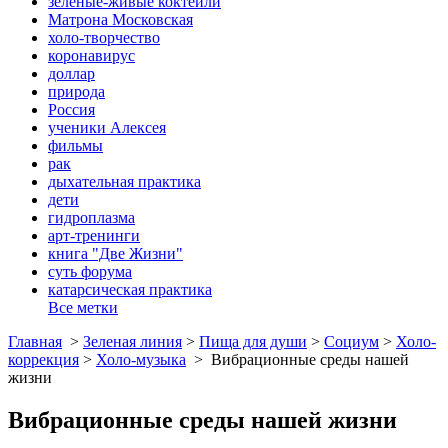
зеленые-живые коктейли
Матрона Московская
холо-творчество
коронавирус
доллар
природа
Россия
ученики Алексея
фильмы
рак
дыхательная практика
дети
гидроплазма
арт-тренинги
книга "Две Жизни"
суть форума
катарсическая практика
Все метки
Главная
>
Зеленая линия
>
Пища для души
>
Социум
>
Холо-
коррекция
>
Холо-музыка
>
Вибрационные среды нашей
жизни
Вибрационные среды нашей жизни