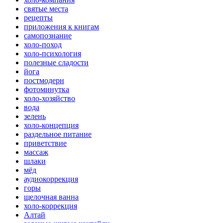
святые места
рецепты
приложения к книгам
самопознание
холо-поход
холо-психология
полезные сладости
йога
постмодерн
фотоминутка
холо-хозяйство
вода
зелень
холо-концепция
раздельное питание
приветствие
массаж
шлаки
мёд
аудиокоррекция
горы
щелочная ванна
холо-коррекция
Алтай