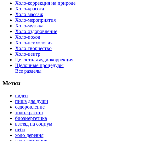
Холо-коррекция на природе
Холо-красота
Холо-массаж
Холо-мероприятия
Холо-музыка
Холо-оздоровление
Холо-поход
Холо-психология
Холо-творчество
Холо-центр
Целостная аудиокоррекция
Щелочные процедуры
Все разделы
Метки
видео
пища для души
оздоровление
холо-красота
биоэнергетика
взгляд на социум
небо
холо-деревня
холо-компания