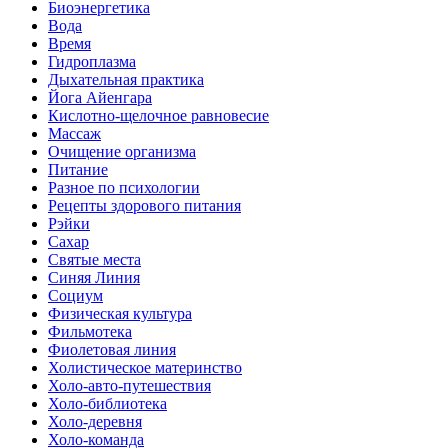
Биоэнергетика
Вода
Время
Гидроплазма
Дыхательная практика
Йога Айенгара
Кислотно-щелочное равновесие
Массаж
Очищение организма
Питание
Разное по психологии
Рецепты здорового питания
Рэйки
Сахар
Святые места
Синяя Линия
Социум
Физическая культура
Фильмотека
Фиолетовая линия
Холистическое материнство
Холо-авто-путешествия
Холо-библиотека
Холо-деревня
Холо-команда