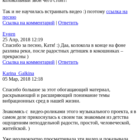
колокольный звон чего стоит!
Так и не научилась встраивать видео :) поэтому
ссылка на
песню
Ссылка на комментарий
|
Ответить
Evgen
25 Апр, 2018 12:19
Спасибо за песню, Катя! :) Даа, колокола в конце на фоне
разлива реки, после радостных детишек в кокошниках –
прекрасны )
Ссылка на комментарий
|
Ответить
Karina_Galkina
05 Мар, 2018 12:18
Спасибо большое за этот обогащающий материал,
раскрывающий и расширяющий понимание темы
вибрационных сред в нашей жизни.
Знакомясь с видео-роликами этого музыкального проекта, я в
самом деле прикоснулась к своим так знакомым из детства
ощущениям неподдельной радости, простой, человеческой,
житейской. )
Уже неоднократно просматривала эти видео и показывала