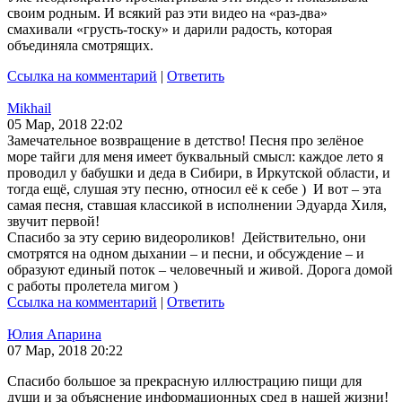
своим родным. И всякий раз эти видео на «раз-два»
смахивали «грусть-тоску» и дарили радость, которая
объединяла смотрящих.
Ссылка на комментарий
|
Ответить
Mikhail
05 Мар, 2018 22:02
Замечательное возвращение в детство! Песня про зелёное
море тайги для меня имеет буквальный смысл: каждое лето я
проводил у бабушки и деда в Сибири, в Иркутской области, и
тогда ещё, слушая эту песню, относил её к себе ) И вот – эта
самая песня, ставшая классикой в исполнении Эдуарда Хиля,
звучит первой!
Спасибо за эту серию видеороликов! Действительно, они
смотрятся на одном дыхании – и песни, и обсуждение – и
образуют единый поток – человечный и живой. Дорога домой
с работы пролетела мигом )
Ссылка на комментарий
|
Ответить
Юлия Апарина
07 Мар, 2018 20:22
Спасибо большое за прекрасную иллюстрацию пищи для
души и за объяснение информационных сред в нашей жизни!