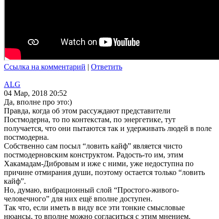
Ссылка на комментарий
|
Ответить
ALG
04 Мар, 2018 20:52
Да, вполне про это:)
Правда, когда об этом рассуждают представители
Постмодерна, то по контекстам, по энергетике, тут
получается, что они пытаются так и удерживать людей в поле
постмодерна.
Собственно сам посыл “ловить кайф” является чисто
постмодерновским конструктом. Радость-то им, этим
Хакамадам-Дибровым и иже с ними, уже недоступна по
причине отмирания души, поэтому остается только “ловить
кайф”.
Но, думаю, вибрационный слой “Простого-живого-
человечного” для них ещё вполне доступен.
Так что, если иметь в виду все эти тонкие смысловые
нюансы, то вполне можно согласиться с этим мнением.