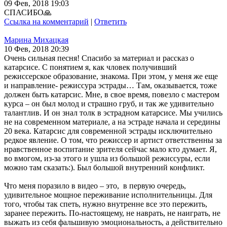
09 Фев, 2018 19:03
СПАСИБО🙏
Ссылка на комментарий
|
Ответить
Марина Михацкая
10 Фев, 2018 20:39
Очень сильная песня! Спасибо за материал и рассказ о
катарсисе. С понятием я, как чловек получивший
режиссерское образование, знакома. При этом, у меня же еще
и направление- режиссура эстрады… Там, оказывается, тоже
должен быть катарсис. Мне, в свое время, повезло с мастером
курса – он был молод и страшно груб, и так же удивительно
талантлив. И он знал толк в эстрадном катарсисе. Мы учились
не на современном материале, а на эстраде начала и середины
20 века. Катарсис для современной эстрады исключительно
редкое явление. О том, что режиссер и артист ответственны за
нравственное воспитание зрителя сейчас мало кто думает. Я,
во вмогом, из-за этого и ушла из большой режиссуры, если
можно там сказать:). Был большой внутренний конфликт.
Что меня поразило в видео – это, в первую очередь,
удивительное мощное переживание исполнительницы. Для
того, чтобы так спеть, нужно внутренне все это пережить,
заранее пережить. По-настоящему, не наврать, не наиграть, не
выжать из себя фальшивую эмоциональность, а действительно