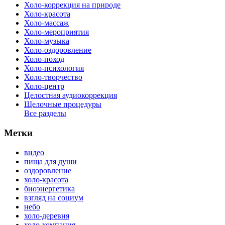
Холо-коррекция на природе
Холо-красота
Холо-массаж
Холо-мероприятия
Холо-музыка
Холо-оздоровление
Холо-поход
Холо-психология
Холо-творчество
Холо-центр
Целостная аудиокоррекция
Щелочные процедуры
Все разделы
Метки
видео
пища для души
оздоровление
холо-красота
биоэнергетика
взгляд на социум
небо
холо-деревня
холо-компания