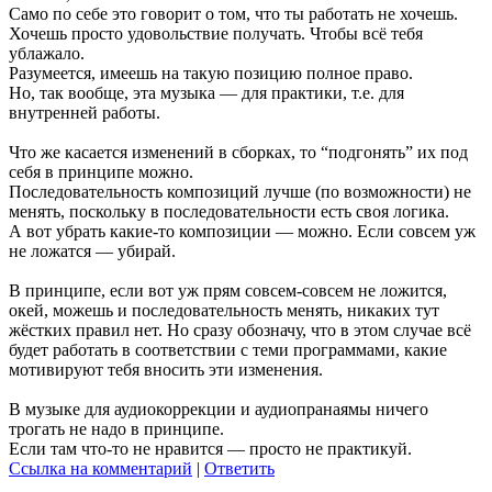
Само по себе это говорит о том, что ты работать не хочешь.
Хочешь просто удовольствие получать. Чтобы всё тебя
ублажало.
Разумеется, имеешь на такую позицию полное право.
Но, так вообще, эта музыка — для практики, т.е. для
внутренней работы.
Что же касается изменений в сборках, то “подгонять” их под
себя в принципе можно.
Последовательность композиций лучше (по возможности) не
менять, поскольку в последовательности есть своя логика.
А вот убрать какие-то композиции — можно. Если совсем уж
не ложатся — убирай.
В принципе, если вот уж прям совсем-совсем не ложится,
окей, можешь и последовательность менять, никаких тут
жёстких правил нет. Но сразу обозначу, что в этом случае всё
будет работать в соответствии с теми программами, какие
мотивируют тебя вносить эти изменения.
В музыке для аудиокоррекции и аудиопранаямы ничего
трогать не надо в принципе.
Если там что-то не нравится — просто не практикуй.
Ссылка на комментарий
|
Ответить