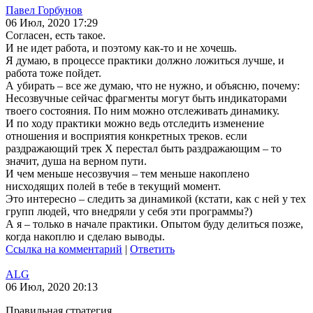
Павел Горбунов
06 Июл, 2020 17:29
Согласен, есть такое.
И не идет работа, и поэтому как-то и не хочешь.
Я думаю, в процессе практики должно ложиться лучше, и
работа тоже пойдет.
А убирать – все же думаю, что не нужно, и объясню, почему:
Несозвучные сейчас фрагменты могут быть индикаторами
твоего состояния. По ним можно отслеживать динамику.
И по ходу практики можно ведь отследить изменение
отношения и восприятия конкретных треков. если
раздражающий трек Х перестал быть раздражающим – то
значит, душа на верном пути.
И чем меньше несозвучия – тем меньше накоплено
нисходящих полей в тебе в текущий момент.
Это интересно – следить за динамикой (кстати, как с ней у тех
групп людей, что внедряли у себя эти программы?)
А я – только в начале практики. Опытом буду делиться позже,
когда накоплю и сделаю выводы.
Ссылка на комментарий
|
Ответить
ALG
06 Июл, 2020 20:13
Правильная стратегия.