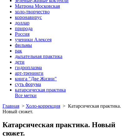
зеленые-живые коктейли
Матрона Московская
холо-творчество
коронавирус
доллар
природа
Россия
ученики Алексея
фильмы
рак
дыхательная практика
дети
гидроплазма
арт-тренинги
книга "Две Жизни"
суть форума
катарсическая практика
Все метки
Главная
>
Холо-коррекция
>
Катарсическая практика.
Новый сюжет.
Катарсическая практика. Новый
сюжет.