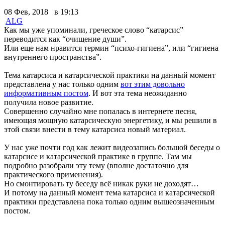
08 Фев, 2018 в 19:13
ALG
Как мы уже упоминали, греческое слово “катарсис”
переводится как “очищение души”.
Или еще нам нравится термин “психо-гигиена”, или “гигиена
внутреннего пространства”.
Тема катарсиса и катарсической практики на данный момент
представлена у нас только одним
вот этим довольно
информативным постом
. И вот эта тема неожиданно
получила новое развитие.
Совершенно случайно мне попалась в интернете песня,
имеющая мощную катарсическую энергетику, и мы решили в
этой связи внести в тему катарсиса новый материал.
У нас уже почти год как лежит видеозапись большой беседы о
катарсисе и катарсической практике в группе. Там мы
подробно разобрали эту тему (вполне достаточно для
практического применения).
Но смонтировать ту беседу всё никак руки не доходят…
И потому на данный момент тема катарсиса и катарсической
практики представлена пока только одним вышеозначенным
постом.