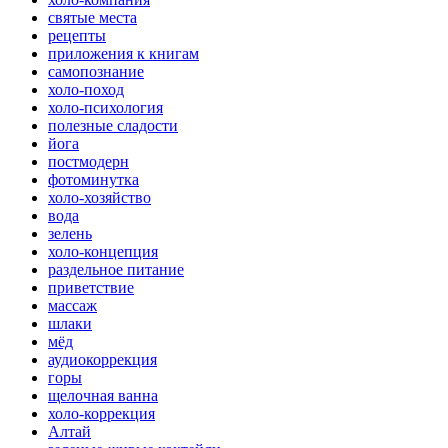
святые места
рецепты
приложения к книгам
самопознание
холо-поход
холо-психология
полезные сладости
йога
постмодерн
фотоминутка
холо-хозяйство
вода
зелень
холо-концепция
раздельное питание
приветствие
массаж
шлаки
мёд
аудиокоррекция
горы
щелочная ванна
холо-коррекция
Алтай