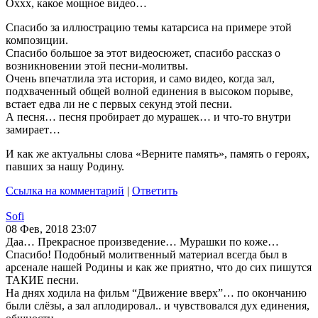
Оххх, какое мощное видео…
Спасибо за иллюстрацию темы катарсиса на примере этой
композиции.
Спасибо большое за этот видеосюжет, спасибо рассказ о
возникновении этой песни-молитвы.
Очень впечатлила эта история, и само видео, когда зал,
подхваченный общей волной единения в высоком порыве,
встает едва ли не с первых секунд этой песни.
А песня… песня пробирает до мурашек… и что-то внутри
замирает…
И как же актуальны слова «Верните память», память о героях,
павших за нашу Родину.
Ссылка на комментарий
|
Ответить
Sofi
08 Фев, 2018 23:07
Даа… Прекрасное произведение… Мурашки по коже…
Спасибо! Подобный молитвенный материал всегда был в
арсенале нашей Родины и как же приятно, что до сих пишутся
ТАКИЕ песни.
На днях ходила на фильм “Движение вверх”… по окончанию
были слёзы, а зал аплодировал.. и чувствовался дух единения,