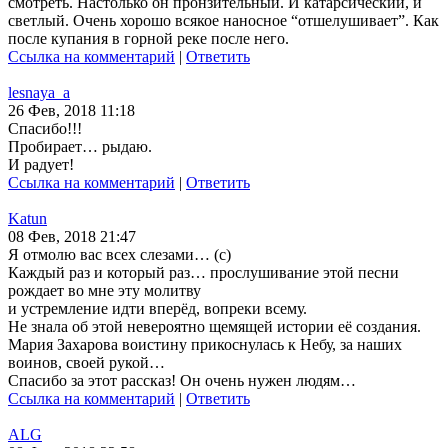
смотреть. Настолько он пронзительный. И катарсический, и
светлый. Очень хорошо всякое наносное “отшелушивает”. Как
после купания в горной реке после него.
Ссылка на комментарий
|
Ответить
lesnaya_a
26 Фев, 2018 11:18
Спасибо!!!
Пробирает… рыдаю.
И радует!
Ссылка на комментарий
|
Ответить
Katun
08 Фев, 2018 21:47
Я отмолю вас всех слезами… (с)
Каждый раз и который раз… прослушивание этой песни
рождает во мне эту молитву
и устремление идти вперёд, вопреки всему.
Не знала об этой невероятно щемящей истории её создания.
Мария Захарова воистину прикоснулась к Небу, за наших
воинов, своей рукой…
Спасибо за этот рассказ! Он очень нужен людям…
Ссылка на комментарий
|
Ответить
ALG