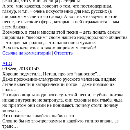
реакции, что у многих лица растеряны.
А это, мне кажется, говорит о том, что постмодернизм,
гламур, и т.п. – очень искусственно для нас, русских (в
широком смысле этого слова). А вот то, что звучит в этой
песне, те высокие сферы, которые в ней отражаются – нам
всем близки.
Возможно, в том и миссия этой песни – дать понять самым
широким и “высоким” слоям нашего неоднородного общества
– что для нас родное, а что наносное и чуждое.
Вкусить катарсиса в таком широком масштабе!
Ссылка на комментарий
|
Ответить
ALG
09 Фев, 2018 01:43
Хорошо подметила, Наташ, про это “наносное”…
Даже прожженно-гламурного русского человека, видимо,
легче вывести в катарсический поток – даже помимо их
воли…
На видео видны люди, кого суть этой песни, глубина потока
никак внутренне не затронула, они холодны как глыбы льда,
но при этом они сами не понимают, почему стоят, почему
молчат…
Это похоже на какой-то анабиоз эго…
Словно бы их эго-программы в какой-то гипноз впали…в
транс…