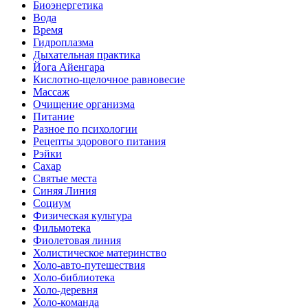
Биоэнергетика
Вода
Время
Гидроплазма
Дыхательная практика
Йога Айенгара
Кислотно-щелочное равновесие
Массаж
Очищение организма
Питание
Разное по психологии
Рецепты здорового питания
Рэйки
Сахар
Святые места
Синяя Линия
Социум
Физическая культура
Фильмотека
Фиолетовая линия
Холистическое материнство
Холо-авто-путешествия
Холо-библиотека
Холо-деревня
Холо-команда