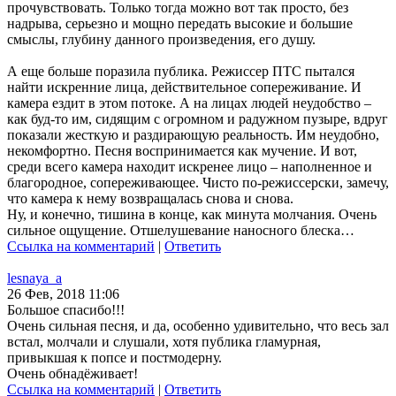
прочувствовать. Только тогда можно вот так просто, без
надрыва, серьезно и мощно передать высокие и большие
смыслы, глубину данного произведения, его душу.
А еще больше поразила публика. Режиссер ПТС пытался
найти искренние лица, действительное сопереживание. И
камера ездит в этом потоке. А на лицах людей неудобство –
как буд-то им, сидящим с огромном и радужном пузыре, вдруг
показали жесткую и раздирающую реальность. Им неудобно,
некомфортно. Песня воспринимается как мучение. И вот,
среди всего камера находит искренее лицо – наполненное и
благородное, сопереживающее. Чисто по-режиссерски, замечу,
что камера к нему возвращалась снова и снова.
Ну, и конечно, тишина в конце, как минута молчания. Очень
сильное ощущение. Отшелушевание наносного блеска…
Ссылка на комментарий
|
Ответить
lesnaya_a
26 Фев, 2018 11:06
Большое спасибо!!!
Очень сильная песня, и да, особенно удивительно, что весь зал
встал, молчали и слушали, хотя публика гламурная,
привыкшая к попсе и постмодерну.
Очень обнадёживает!
Ссылка на комментарий
|
Ответить