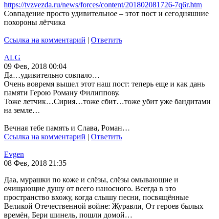
https://tvzvezda.ru/news/forces/content/201802081726-7q6r.htm
Совпадение просто удивительное – этот пост и сегодняшние
похороны лётчика
Ссылка на комментарий
|
Ответить
ALG
09 Фев, 2018 00:04
Да…удивительно совпало…
Очень вовремя вышел этот наш пост: теперь еще и как дань
памяти Герою Роману Филиппову.
Тоже летчик…Сирия…тоже сбит…тоже убит уже бандитами
на земле…
Вечная тебе память и Слава, Роман…
Ссылка на комментарий
|
Ответить
Evgen
08 Фев, 2018 21:35
Даа, мурашки по коже и слёзы, слёзы омывающие и
очищающие душу от всего наносного. Всегда в это
пространство вхожу, когда слышу песни, посвящённые
Великой Отечественной войне: Журавли, От героев былых
времён, Бери шинель, пошли домой…