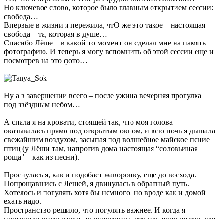
Но ключевое слово, которое было главным открытием сессии:
свобода…
Впервые в жизни я пережила, чтО же это такое – настоящая
свобода – та, которая в душе…
Спасибо Лёше – в какой-то момент он сделал мне на память
фотографию. И теперь я могу вспомнить об этой сессии еще и
посмотрев на это фото…
Ну а в завершении всего – после ужина вечерняя прогулка
под звёздным небом…
А спала я на кровати, стоящей так, что моя голова
оказывалась прямо под открытым окном, и всю ночь я дышала
свежайшим воздухом, засыпая под волшебное майское пение
птиц (у Лёши там, напротив дома настоящая “соловьиная
роща” – как из песни).
Проснулась я, как и подобает жаворонку, еще до восхода.
Попрощавшись с Лешей, я двинулась в обратный путь.
Хотелось и погулять хотя бы немного, но вроде как и домой
ехать надо.
Пространство решило, что погулять важнее. И когда я
проходила мимо речки, то вспомнила, что иду явно не там, где