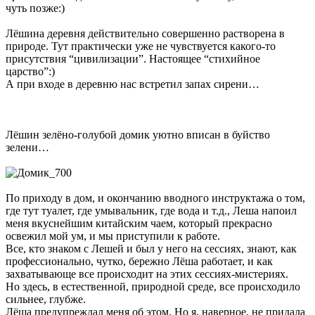
чуть позже:)
Лёшина деревня действительно совершенно растворена в
природе. Тут практически уже не чувствуется какого-то
присутствия “цивилизации”. Настоящее “стихийное
царство”:)
А при входе в деревню нас встретил запах сирени…
Лёшин зелёно-голубой домик уютно вписан в буйство
зелени…
По приходу в дом, и окончанию вводного инструктажа о том,
где тут туалет, где умывальник, где вода и т.д., Леша напоил
меня вкуснейшим китайским чаем, который прекрасно
освежил мой ум, и мы приступили к работе.
Все, кто знаком с Лешей и был у него на сессиях, знают, как
профессионально, чутко, бережно Лёша работает, и как
захватывающе все происходит на этих сессиях-мистериях.
Но здесь, в естественной, природной среде, все происходило
сильнее, глубже.
Лёша предупреждал меня об этом. Но я, наверное, не придала