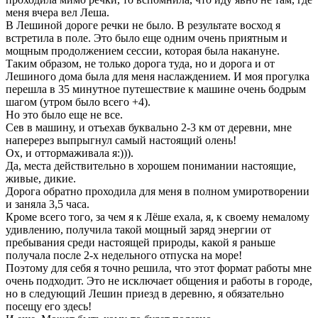
меня вчера вел Леша.
В Лешиной дороге речки не было. В результате восход я
встретила в поле. Это было еще одним очень приятным и
мощным продолжением сессии, которая была накануне.
Таким образом, не только дорога туда, но и дорога и от
Лешиного дома была для меня наслаждением. И моя прогулка
перешла в 35 минутное путешествие к машине очень бодрым
шагом (утром было всего +4).
Но это было еще не все.
Сев в машину, и отъехав буквально 2-3 км от деревни, мне
наперерез выпрыгнул самый настоящий олень!
Ох, и оттормаживала я:))).
Да, места действительно в хорошем понимании настоящие,
живые, дикие.
Дорога обратно проходила для меня в полном умиротворении
и заняла 3,5 часа.
Кроме всего того, за чем я к Лёше ехала, я, к своему немалому
удивлению, получила такой мощный заряд энергии от
пребывания среди настоящей природы, какой я раньше
получала после 2-х недельного отпуска на море!
Поэтому для себя я точно решила, что этот формат работы мне
очень подходит. Это не исключает общения и работы в городе,
но в следующий Лешин приезд в деревню, я обязательно
посещу его здесь!