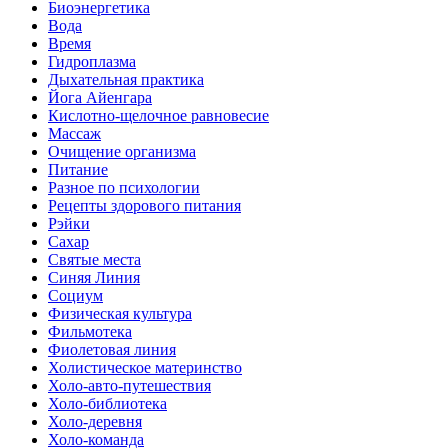
Биоэнергетика
Вода
Время
Гидроплазма
Дыхательная практика
Йога Айенгара
Кислотно-щелочное равновесие
Массаж
Очищение организма
Питание
Разное по психологии
Рецепты здорового питания
Рэйки
Сахар
Святые места
Синяя Линия
Социум
Физическая культура
Фильмотека
Фиолетовая линия
Холистическое материнство
Холо-авто-путешествия
Холо-библиотека
Холо-деревня
Холо-команда