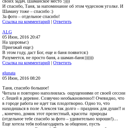
своих задач. Шаманское место :))))
И спасибо, Таня, за напоминание об этом чудесном уголке. И
Шаману тоже – спасибо :)
За фото – отдельное спасибо!
Ссылка на комментарий
|
Ответить
ALG
05 Июн, 2016 20:47
На здоровье:)
Приезжай еще:)
В этом году, даст Бог, еще и баня появится:)
Разумеется, не просто баня, а шаман-баня:))))))
Ссылка на комментарий
|
Ответить
glunata
05 Июн, 2016 08:20
Таня, спасибо большое!
Читала и повторно наполнялась ощущениями от своей сессии
с Лешей в деревне. Созвучно необыкновенно!! Очевидно, что
в городе работа не идет так плодотворно. Одно то, что
находишься в поле Алексея так долго – праздник для души!! и
, конечно, домик этот прелестный, красоты природы
(отдельное тебе спасибо за фото – удивительно хороши!)…
Еще хотела тебя поблагодарить за общение, пусть