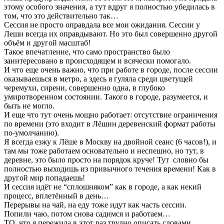
этому особого значения, а тут вдруг я полностью убедилась в
том, что это действительно так…
Сессия не просто оправдала все мои ожидания. Сессии у
Леши всегда их оправдывают. Но это был совершенно другой
объём и другой масштаб!
Такое впечатление, что само пространство было
заинтересовано в происходящем и всячески помогало.
И что еще очень важно, что при работе в городе, после сессии
оказываешься в метро, а здесь я гуляла среди цветущей
черемухи, сирени, совершенно одна, в глубоко
умиротворенном состоянии. Такого в городе, разумеется, и
быть не могло.
И еще что тут очень мощно работает: отсутствие ограничения
по времени (это входит в Лёшин деревенский формат работы
по-умолчанию).
Я всегда езжу к Лёше в Москву на двойной сеанс (6 часов!), и
там мы тоже работаем основательно и неспешно, но тут, в
деревне, это было просто на порядок круче! Тут словно бы
полностью выходишь из привычного течения времени! Как в
другой мир попадаешь!
И сессия идёт не “сплошняком” как в городе, а как некий
процесс, вплетённый в день…
Перерывы на чай, на еду тоже идут как часть сессии.
Попили чаю, потом снова садимся и работаем…
ТО, что я пережила в этот раз трудно описать словами…