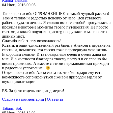
Karina_Galkina
04 Июн, 2016 00:05
Танюша, спасибо ОГРОМНЕЙШЕЕ за такой чудный рассказ!
Таким теплом и радостью повеяло от него. Вся усталость
рабочая куда-то делась. Я словно вместе с тобой прогулялась и
прожила некоторые моменты твоего путешествия. Не просто
глазами, а кожей ощущала красоту, погружаясь в магию этих
дивных мест.
Спасибо тебе за эту возможность!
Кстати, я один единственный раз была у Алексея в деревне на
сессии и, помнится, эта сессия тоже перевернула мою жизнь.
В хорошем смысле. И та поездка еще очень и очень жива во
мне. И в частности благодаря твоему посту я и ее словно бы
вновь проживаю. А вместе с этими переживаниями приходит
и радость и успокоение.
Отдельное спасибо Алексею за то, что благодаря ему есть
возможность соприкоснуться с живой природой вдали от
шума цивилизации.
P.S. За фото отдельное гранд мерси!
Ссылка на комментарий
|
Ответить
Tatiana_Sok
05 Июн, 2016 13:08