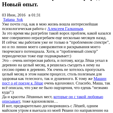
Новый опыт.
03 Июн, 2016 в 01:31
Tatiana_Sok
Уже почти год, как в мою жизнь вошла интереснейшая
психологическая работа с
Алексеем Галкиным
.
За это время мы разгребли такой ворох проблем, какой казался
мне совершенно неразгребаем еще несколько месяцев назад.
И сейчас мы работаем уже не только в “проблемном спектре”,
но и по линии моего саморазвития и раскрывания моего
творческого потенциала. Хотя, и “проблемный спектр”
периодически тоже еще поднакрывает:)
Это – очень интересная работа, и потому, когда Лёша уехал в
деревню на целый месяц, я решилась съездить к нему на
сессию прямо в деревню. Уж очень не хотелось пропускать
целый месяц в этом нашем процессе, столь полезным для
здоровья как телесного, так и душевного. К тому же
Машин
пост о её поезде к Лёше
очень вдохновил. Спасибо, Маша, так
всё описала, что уже не было ощущения, что едешь “незнамо
куда”:)
Да и красоты Лёшиных мест,
которые он с такой любовью
описывает
, тоже вдохновляли…
И вот, предварительно договорившись с Лёшей, одним
майским утром я выехала из моей Рязани по направлению на