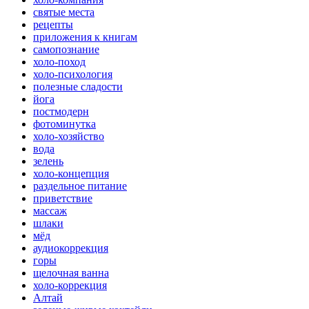
святые места
рецепты
приложения к книгам
самопознание
холо-поход
холо-психология
полезные сладости
йога
постмодерн
фотоминутка
холо-хозяйство
вода
зелень
холо-концепция
раздельное питание
приветствие
массаж
шлаки
мёд
аудиокоррекция
горы
щелочная ванна
холо-коррекция
Алтай