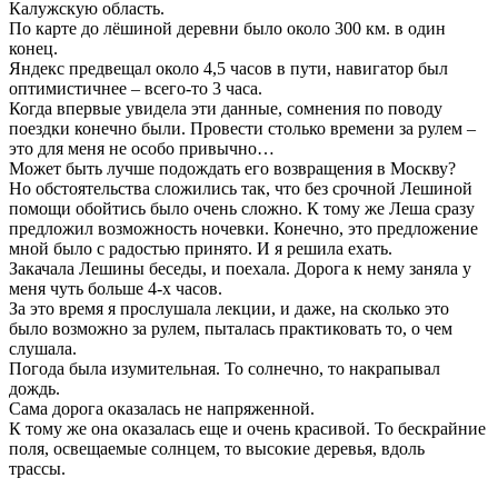
Калужскую область.
По карте до лёшиной деревни было около 300 км. в один
конец.
Яндекс предвещал около 4,5 часов в пути, навигатор был
оптимистичнее – всего-то 3 часа.
Когда впервые увидела эти данные, сомнения по поводу
поездки конечно были. Провести столько времени за рулем –
это для меня не особо привычно…
Может быть лучше подождать его возвращения в Москву?
Но обстоятельства сложились так, что без срочной Лешиной
помощи обойтись было очень сложно. К тому же Леша сразу
предложил возможность ночевки. Конечно, это предложение
мной было с радостью принято. И я решила ехать.
Закачала Лешины беседы, и поехала. Дорога к нему заняла у
меня чуть больше 4-х часов.
За это время я прослушала лекции, и даже, на сколько это
было возможно за рулем, пыталась практиковать то, о чем
слушала.
Погода была изумительная. То солнечно, то накрапывал
дождь.
Сама дорога оказалась не напряженной.
К тому же она оказалась еще и очень красивой. То бескрайние
поля, освещаемые солнцем, то высокие деревья, вдоль
трассы.