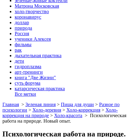
зеленые-живые коктейли
Матрона Московская
холо-творчество
коронавирус
доллар
природа
Россия
ученики Алексея
фильмы
рак
дыхательная практика
дети
гидроплазма
арт-тренинги
книга "Две Жизни"
суть форума
катарсическая практика
Все метки
Главная
>
Зеленая линия
>
Пища для души
>
Разное по
психологии
>
Холо-деревня
>
Холо-коррекция
>
Холо-
коррекция на природе
>
Холо-красота
>
Психологическая
работа на природе. Новый опыт.
Психологическая работа на природе.