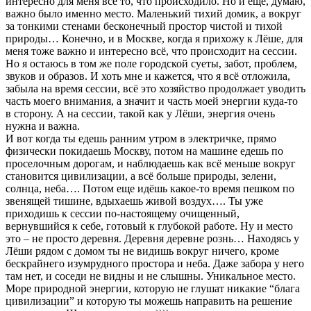
интересно для меня всё то, что происходило. Но и еще, думаю,
важно было именно место. Маленький тихий домик, а вокруг
за тонкими стенами бесконечный простор чистой и тихой
природы… Конечно, и в Москве, когда я прихожу к Лёше, для
меня тоже важно и интересно всё, что происходит на сессии.
Но я остаюсь в том же поле городской суеты, забот, проблем,
звуков и образов. И хоть мне и кажется, что я всё отложила,
забыла на время сессии, всё это хозяйство продолжает уводить
часть моего внимания, а значит и часть моей энергии куда-то
в сторону. А на сессии, такой как у Лёши, энергия очень
нужна и важна.
И вот когда ты едешь ранним утром в электричке, прямо
физически покидаешь Москву, потом на машине едешь по
проселочным дорогам, и наблюдаешь как всё меньше вокруг
становится цивилизации, а всё больше природы, зелени,
солнца, неба…. Потом еще идёшь какое-то время пешком по
звенящей тишине, вдыхаешь живой воздух…. Ты уже
приходишь к сессии по-настоящему очищенный,
вернувшийся к себе, готовый к глубокой работе. Ну и место
это – не просто деревня. Деревня деревне рознь… Находясь у
Лёши рядом с домом ты не видишь вокруг ничего, кроме
бескрайнего изумрудного простора и неба. Даже забора у него
там нет, и соседи не видны и не слышны. Уникальное место.
Море природной энергии, которую не глушат никакие “блага
цивилизации” и которую ты можешь направить на решение