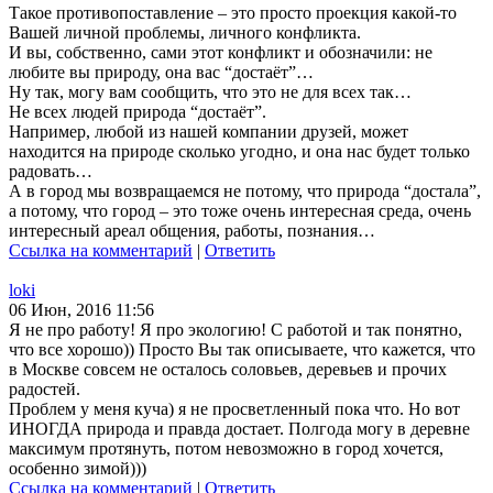
Такое противопоставление – это просто проекция какой-то
Вашей личной проблемы, личного конфликта.
И вы, собственно, сами этот конфликт и обозначили: не
любите вы природу, она вас “достаёт”…
Ну так, могу вам сообщить, что это не для всех так…
Не всех людей природа “достаёт”.
Например, любой из нашей компании друзей, может
находится на природе сколько угодно, и она нас будет только
радовать…
А в город мы возвращаемся не потому, что природа “достала”,
а потому, что город – это тоже очень интересная среда, очень
интересный ареал общения, работы, познания…
Ссылка на комментарий
|
Ответить
loki
06 Июн, 2016 11:56
Я не про работу! Я про экологию! С работой и так понятно,
что все хорошо)) Просто Вы так описываете, что кажется, что
в Москве совсем не осталось соловьев, деревьев и прочих
радостей.
Проблем у меня куча) я не просветленный пока что. Но вот
ИНОГДА природа и правда достает. Полгода могу в деревне
максимум протянуть, потом невозможно в город хочется,
особенно зимой)))
Ссылка на комментарий
|
Ответить