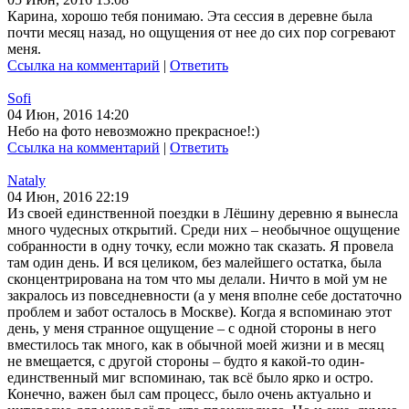
Карина, хорошо тебя понимаю. Эта сессия в деревне была
почти месяц назад, но ощущения от нее до сих пор согревают
меня.
Ссылка на комментарий
|
Ответить
Sofi
04 Июн, 2016 14:20
Небо на фото невозможно прекрасное!:)
Ссылка на комментарий
|
Ответить
Nataly
04 Июн, 2016 22:19
Из своей единственной поездки в Лёшину деревню я вынесла
много чудесных открытий. Среди них – необычное ощущение
собранности в одну точку, если можно так сказать. Я провела
там один день. И вся целиком, без малейшего остатка, была
сконцентрирована на том что мы делали. Ничто в мой ум не
закралось из повседневности (а у меня вполне себе достаточно
проблем и забот осталось в Москве). Когда я вспоминаю этот
день, у меня странное ощущение – с одной стороны в него
вместилось так много, как в обычной моей жизни и в месяц
не вмещается, с другой стороны – будто я какой-то один-
единственный миг вспоминаю, так всё было ярко и остро.
Конечно, важен был сам процесс, было очень актуально и