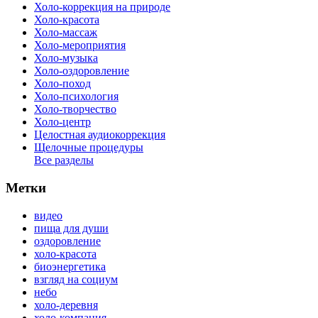
Холо-коррекция на природе
Холо-красота
Холо-массаж
Холо-мероприятия
Холо-музыка
Холо-оздоровление
Холо-поход
Холо-психология
Холо-творчество
Холо-центр
Целостная аудиокоррекция
Щелочные процедуры
Все разделы
Метки
видео
пища для души
оздоровление
холо-красота
биоэнергетика
взгляд на социум
небо
холо-деревня
холо-компания