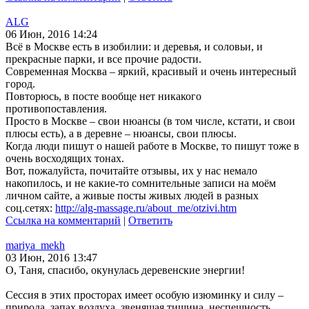
ALG
06 Июн, 2016 14:24
Всё в Москве есть в изобилии: и деревья, и соловьи, и
прекрасные парки, и все прочие радости.
Современная Москва – яркий, красивый и очень интересный
город.
Повторюсь, в посте вообще нет никакого
противопоставления.
Просто в Москве – свои нюансы (в том числе, кстати, и свои
плюсы есть), а в деревне – нюансы, свои плюсы.
Когда люди пишут о нашей работе в Москве, то пишут тоже в
очень восходящих тонах.
Вот, пожалуйста, почитайте отзывы, их у нас немало
накопилось, и не какие-то сомнительные записи на моём
личном сайте, а живые посты живых людей в разных
соц.сетях:
http://alg-massage.ru/about_me/otzivi.htm
Ссылка на комментарий
|
Ответить
mariya_mekh
03 Июн, 2016 13:47
О, Таня, спасибо, окунулась деревенские энергии!
Сессия в этих просторах имеет особую изюминку и силу –
природа, запах воздуха, звенящая тишина, неспешность