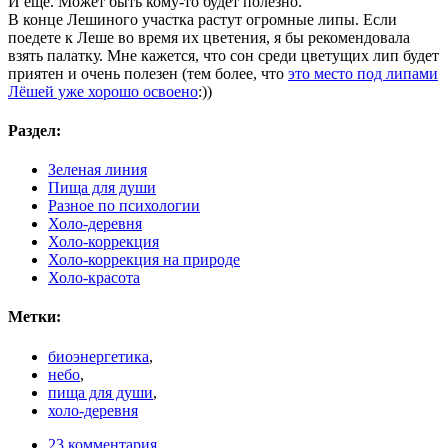
И еще. Может быть кому-то будет полезно.
В конце Лешиного участка растут огромные липы. Если
поедете к Леше во время их цветения, я бы рекомендовала
взять палатку. Мне кажется, что сон среди цветущих лип будет
приятен и очень полезен (тем более, что
это место под липами
Лёшей уже хорошо освоено
:))
Раздел:
Зеленая линия
Пища для души
Разное по психологии
Холо-деревня
Холо-коррекция
Холо-коррекция на природе
Холо-красота
Метки:
биоэнергетика
,
небо
,
пища для души
,
холо-деревня
23 комментария