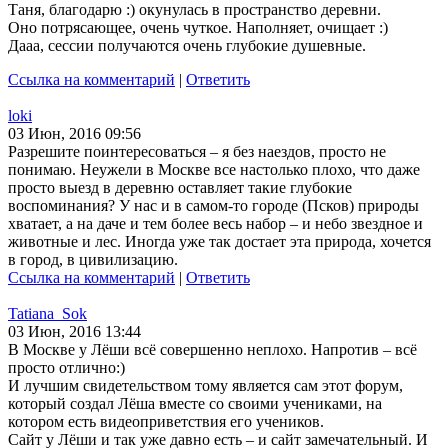
Таня, благодарю :) окунулась в пространство деревни.
Оно потрясающее, очень чуткое. Наполняет, очищает :)
Дааа, сессии получаются очень глубокие душевные.
Ссылка на комментарий
|
Ответить
loki
03 Июн, 2016 09:56
Разрешите поинтересоваться – я без наездов, просто не
понимаю. Неужели в Москве все настолько плохо, что даже
просто выезд в деревню оставляет такие глубокие
воспоминания? У нас и в самом-то городе (Псков) природы
хватает, а на даче и тем более весь набор – и небо звездное и
животные и лес. Иногда уже так достает эта природа, хочется
в город, в цивилизацию.
Ссылка на комментарий
|
Ответить
Tatiana_Sok
03 Июн, 2016 13:44
В Москве у Лёши всё совершенно неплохо. Напротив – всё
просто отлично:)
И лучшим свидетельством тому является сам этот форум,
который создал Лёша вместе со своими учениками, на
котором есть видеоприветствия его учеников.
Сайт у Лёши и так уже давно есть – и сайт замечательный. И