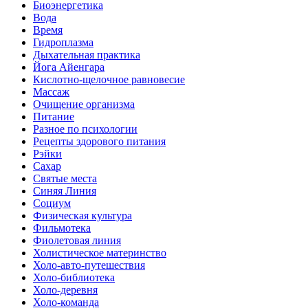
Биоэнергетика
Вода
Время
Гидроплазма
Дыхательная практика
Йога Айенгара
Кислотно-щелочное равновесие
Массаж
Очищение организма
Питание
Разное по психологии
Рецепты здорового питания
Рэйки
Сахар
Святые места
Синяя Линия
Социум
Физическая культура
Фильмотека
Фиолетовая линия
Холистическое материнство
Холо-авто-путешествия
Холо-библиотека
Холо-деревня
Холо-команда