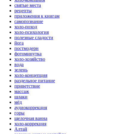
святые места
рецепты
приложения к книгам
самопознание
холо-поход
холо-психология
полезные сладости
йога
постмодерн
фотоминутка
холо-хозяйство
вода
зелень
холо-концепция
раздельное питание
приветствие
массаж
шлаки
мёд
аудиокоррекция
горы
щелочная ванна
холо-коррекция
Алтай