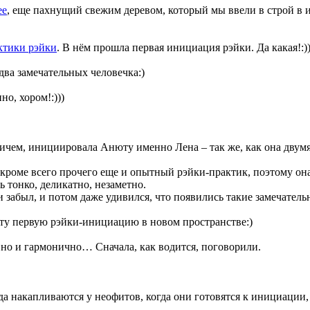
ее
, еще пахнущий свежим деревом, который мы ввели в строй в 
ктики рэйки
. В нём прошла первая инициация рэйки. Да какая!:))
два замечательных человечка:)
о, хором!:)))
ичем, инициировала Анюту именно Лена – так же, как она двумя
роме всего прочего еще и опытный рэйки-практик, поэтому она
ь тонко, деликатно, незаметно.
 забыл, и потом даже удивился, что появились такие замечате
эту первую рэйки-инициацию в новом пространстве:)
но и гармонично… Сначала, как водится, поговорили.
да накапливаются у неофитов, когда они готовятся к инициации