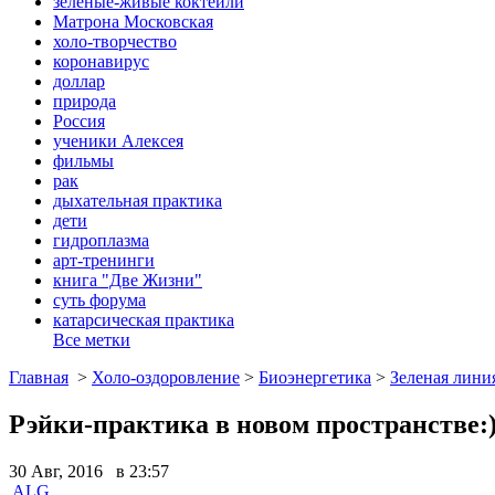
зеленые-живые коктейли
Матрона Московская
холо-творчество
коронавирус
доллар
природа
Россия
ученики Алексея
фильмы
рак
дыхательная практика
дети
гидроплазма
арт-тренинги
книга "Две Жизни"
суть форума
катарсическая практика
Все метки
Главная
>
Холо-оздоровление
>
Биоэнергетика
>
Зеленая лини
Рэйки-практика в новом пространстве:
30 Авг, 2016 в 23:57
ALG