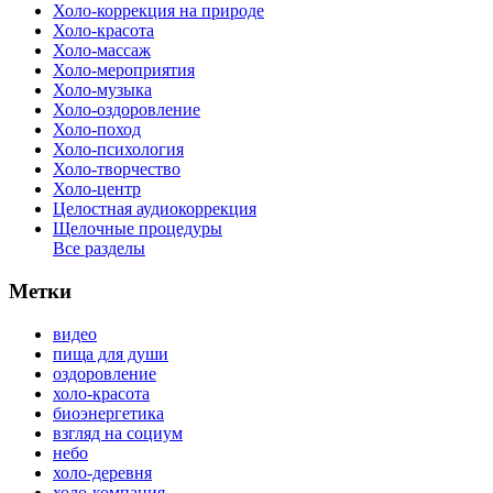
Холо-коррекция на природе
Холо-красота
Холо-массаж
Холо-мероприятия
Холо-музыка
Холо-оздоровление
Холо-поход
Холо-психология
Холо-творчество
Холо-центр
Целостная аудиокоррекция
Щелочные процедуры
Все разделы
Метки
видео
пища для души
оздоровление
холо-красота
биоэнергетика
взгляд на социум
небо
холо-деревня
холо-компания