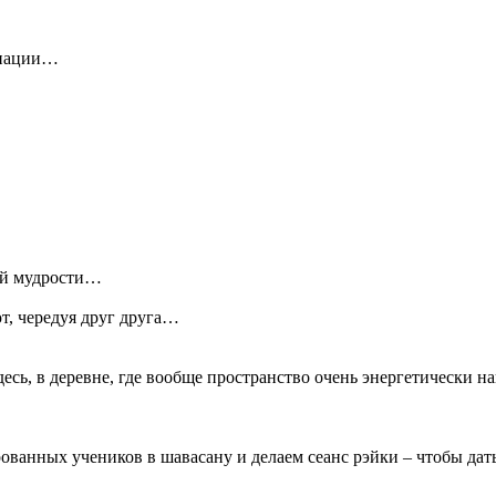
циации…
дой мудрости…
, чередуя друг друга…
десь, в деревне, где вообще пространство очень энергетически 
анных учеников в шавасану и делаем сеанс рэйки – чтобы дать