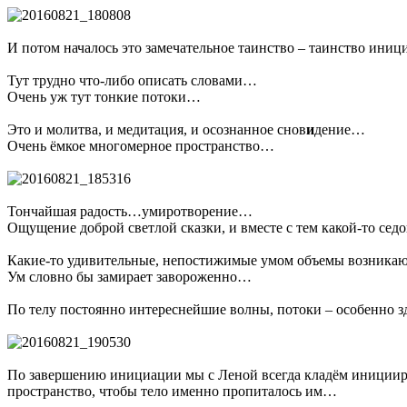
И потом началось это замечательное таинство – таинство ини
Тут трудно что-либо описать словами…
Очень уж тут тонкие потоки…
Это и молитва, и медитация, и осознанное снов
и
дение…
Очень ёмкое многомерное пространство…
Тончайшая радость…умиротворение…
Ощущение доброй светлой сказки, и вместе с тем какой-то се
Какие-то удивительные, непостижимые умом объемы возникают
Ум словно бы замирает завороженно…
По телу постоянно интереснейшие волны, потоки – особенно з
По завершению инициации мы с Леной всегда кладём иницииров
пространство, чтобы тело именно пропиталось им…