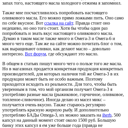
запах того, настоящего масла холодного отжима я запомнил.
Также мне посчастливилось попробовать настоящего
оливкового масла. Его можно прямо ложками пить. Оно само
по себе вкусное. Вот
ссылка на сайт
. Правда стоит оно
недешево, но оно того стоит. Хотя бы чтобы один раз
попробовать и знать вкус настоящего оливкового масла.
Думаю в таком масле также много и Омега-3 и Омега-6 и
много чего еще. Там же на сайте можно почитать блог о том,
как выращивают оливки, как делают масло – довольно
интересно.
Вот форум
, где обсуждают это масло.
В общем в статьях пишут много чего о пользе того же масла.
Но в магазинах продается конкретная продукция конкретных
производителей, для которых наличия той же Омега-3 в их
продукции может быть не особо важным. Поэтому
приходится исходить из реальности. Для того, чтобы быть
уверенным в том, что мой организм получает Омега-3 я
употребляю разные масла (рыжиковое, горчичное, оливковое,
топленое-сливочное). Иногда делаю из масел микс –
получается очень вкусно. Также стараюсь регулярно
употреблять красную жирную рыбу. И дополнительно
употребляю БАДы Omega-3, их можно заказать на
iherb
, 500
капсул на данный момент стоят около 1500 руб. Большую
банку этих капсул я ем уже больше года (правда не