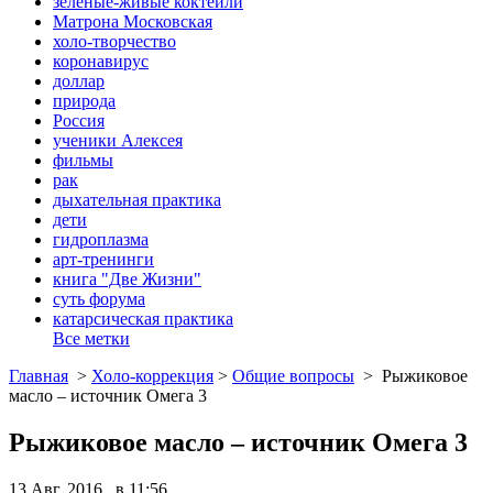
зеленые-живые коктейли
Матрона Московская
холо-творчество
коронавирус
доллар
природа
Россия
ученики Алексея
фильмы
рак
дыхательная практика
дети
гидроплазма
арт-тренинги
книга "Две Жизни"
суть форума
катарсическая практика
Все метки
Главная
>
Холо-коррекция
>
Общие вопросы
>
Рыжиковое
масло – источник Омега 3
Рыжиковое масло – источник Омега 3
13 Авг, 2016 в 11:56