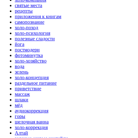
святые места
рецепты
приложения к книгам
самопознание
холо-поход
холо-психология
полезные сладости
йога
постмодерн
фотоминутка
холо-хозяйство
вода
зелень
холо-концепция
раздельное питание
приветствие
массаж
шлаки
мёд
аудиокоррекция
горы
щелочная ванна
холо-коррекция
Алтай