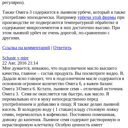
регулярно).
Также Омега-3 содержится в льняном урбече, который я также
употребляю эпизодически. Например
урбечи этой фирмы
при
производстве не подвергаются температурной обработке и
содержание микроэлементов в них достаточно высоко. При
этом льняной урбеч не очень дорогой, по-сравнению с
другими.
Ссылка на комментарий
|
Ответить
Schaste v mire
22 Авг, 2016 21:14
Мне думается, неважно, что подсолнечное масло высшего
качества, главное – состав продукта. Вы посмотрите видео. В.
Дадали ясно говорит, что в подсолнечном масле содержится в
основном огромное количество Омега 6, а важен баланс
Омега 3/Омега 6. Кстати, льняное семя – отличный источник
Омега 3. Семя не окисляется так быстро, как масло. Я
перемалываю его в муку непосредственно перед
употреблением и добавляю в пищу. Я также делаю льняной
кисель. В холодную воду ( 1 стакан) кладу столовую ложку
семян, перемолотых в кофемолке. Постоянно помешивая,
довожу до кипения. Льняное семя содержит растворимую и
нерастворимую клетчатку. Особую ценность имеет