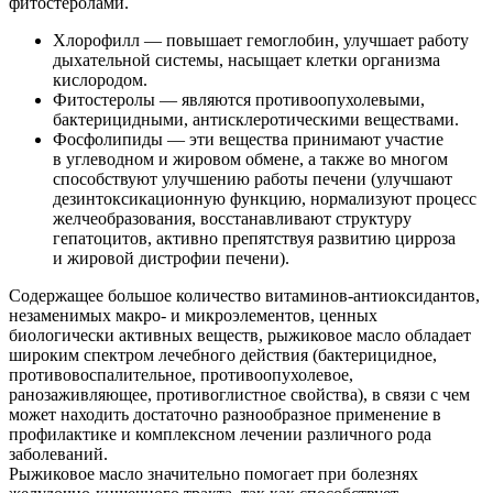
фитостеролами.
Хлорофилл — повышает гемоглобин, улучшает работу
дыхательной системы, насыщает клетки организма
кислородом.
Фитостеролы — являются противоопухолевыми,
бактерицидными, антисклеротическими веществами.
Фосфолипиды — эти вещества принимают участие
в углеводном и жировом обмене, а также во многом
способствуют улучшению работы печени (улучшают
дезинтоксикационную функцию, нормализуют процесс
желчеобразования, восстанавливают структуру
гепатоцитов, активно препятствуя развитию цирроза
и жировой дистрофии печени).
Содержащее большое количество витаминов-антиоксидантов,
незаменимых макро- и микроэлементов, ценных
биологически активных веществ, рыжиковое масло обладает
широким спектром лечебного действия (бактерицидное,
противовоспалительное, противоопухолевое,
ранозаживляющее, противоглистное свойства), в связи с чем
может находить достаточно разнообразное применение в
профилактике и комплексном лечении различного рода
заболеваний.
Рыжиковое масло значительно помогает при болезнях