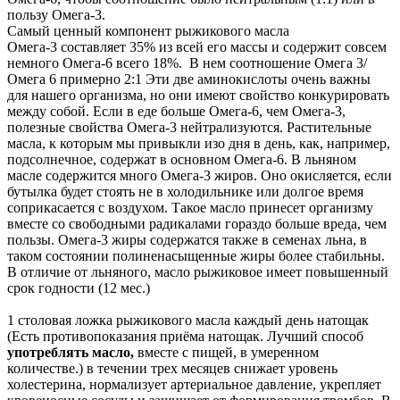
пользу Омега-3.
Самый ценный компонент рыжикового масла
Омега-3 составляет 35% из всей его массы и содержит совсем
немного Омега-6 всего 18%. В нем соотношение Омега 3/
Омега 6 примерно 2:1 Эти две аминокислоты очень важны
для нашего организма, но они имеют свойство конкурировать
между собой. Если в еде больше Омега-6, чем Омега-3,
полезные свойства Омега-3 нейтрализуются. Растительные
масла, к которым мы привыкли изо дня в день, как, например,
подсолнечное, содержат в основном Омега-6. В льняном
масле содержится много Омега-3 жиров. Оно окисляется, если
бутылка будет стоять не в холодильнике или долгое время
соприкасается с воздухом. Такое масло принесет организму
вместе со свободными радикалами гораздо больше вреда, чем
пользы. Омега-3 жиры содержатся также в семенах льна, в
таком состоянии полиненасыщенные жиры более стабильны.
В отличие от льняного, масло рыжиковое имеет повышенный
срок годности (12 мес.)
1 столовая ложка рыжикового масла каждый день натощак
(Есть противопоказания приёма натощак. Лучший способ
употреблять масло,
вместе с пищей, в умеренном
количестве.) в течении трех месяцев снижает уровень
холестерина, нормализует артериальное давление, укрепляет