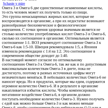
Schaste v mire
Омега 3 и Омега 6 две единственные незаменимые кислоты,
то есть человек может их получить только из пищи.
Это группа ненасыщенных жирных кислот, которые не
воспроизводятся в организме, а при их недостатке возникают
разнообразные биохимические и физиологические
нарушения. С точки зрения здоровья значимым является не
столько количество употребляемых кислот Омега-3 и Омега-6,
сколько их соотношение в организме. Оптимальным является
соотношение 1:1. ВОЗ рекомендует соотношение Омега-3 к
Омега-6 как 1:5-10. Швеция рекомендовала 1:5, а Япония
изменила рекомендации с 1:4 на 1:2. Это соотношение в
современном обществе доходит до 1:40.
В настоящий момент согласие по оптимальному
соотношению Омега-3 к Омега-6, так же как и по допустимым
максимальным количествам Омега-3 в диете, пока не
достигнуто, поэтому в разных источниках цифры могут
незначительно меняться. В небольших количествах Омега-6 не
наносит вреда. Но в продуктах, которые мы едим, содержится
огромное количество Омега-6. И в результате в организме
накапливается избыток кислоты. Чтобы компенсировать
негативное воздействие Омега-6, в организм должно
поступать необходимое количество Омега-3. Нужно получать
с едой как можно больше Омега-3 и как можно меньше
Омега-6, чтобы соотношение было нейтральным (1:1) или в