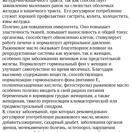
желудочно-кишечного тракта, так как способствует
заживлению маленьких ранок на слизистых оболочках
желудка и кишечного тракта. Его регулярное потребление
служит хорошей профилактике гастрита, колита, холецистита,
язвы желудка.
Полезно для повышения иммунитета. Оно повышает
эластичность тканей, повышает выносливость и общий тонус
организма, способствует обновлению клеток, стимулирует
работу печени и нормализует артериальное давление.
Рыжиковое масло оказывает благотворное влияние на
репродуктивные системы как мужчин, так и женщин,
особенно при заболеваниях яичников или предстательной
железы. Нормализует гормональный фон у женщин и
улучшает самочувствие во время месячных. Благодаря
высокому содержанию веществ, способствующих
нормализации гормонального фона (витамин Е,
полиненасыщенные кислоты, фитостеролы) рыжиковое масло
особенно полезно вводить в свой рацион питания
беременным и кормящим грудью женщинам, а также
женщинам, тяжело переносящим климактерический или
предменструальный синдром.
К списку заболеваний, при которых рекомендовано
регулярное употребление рыжикового масла, можно
добавить:ожирение, сахарный диабет, заболевания органов
зрения, мочекаменную болезнь, остеопороз, нарушения