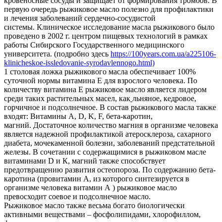
кровеносные сосуды и защищает от формирования тромбов. В
первую очередь рыжиковое масло полезно для профилактики
и лечения заболеваний сердечно-сосудистой
системы. Клиническое исследование масла рыжикового было
проведено в 2002 г. центром пищевых технологий в рамках
работы Сибирского Государственного медицинского
университета. (подробно здесь
https://100years.com.ua/a225106-
klinicheskoe-issledovanie-syrodavlennogo.html)
1 столовая ложка рыжикового масла обеспечивает 100%
суточной нормы витамина Е для взрослого человека. По
количеству витамина Е рыжиковое масло является лидером
среди таких растительных масел, как
льняное, кедровое,
горчичное и подсолнечное. В состав рыжикового масла также
входят: Витамины А, D, K, F, бета-каротин,
магний. Достаточное количество магния в организме человека
является надежной профилактикой атеросклероза, сахарного
диабета, мочекаменной болезни, заболеваний предстательной
железы. В сочетании с содержащимися в рыжиковом масле
витаминами D и К, магний также способствует
предотвращению развития остеопороза. По содержанию бета-
каротина (провитамин А, из которого синтезируется в
организме человека витамин А ) рыжиковое масло
превосходит соевое и подсолнечное масло.
Рыжиковое масло также весьма богато биологически
активными веществами – фосфолипидами, хлорофиллом,