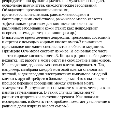
репродуктивной функции (женское и мужское бесплодие),
ослабление иммунитета, онкологические заболевания.
Обладающее противоаллергическими,
противовоспалительными, ранозаживляющими и
бактерицидными свойствами, рыжиковое масло является
эффективным средством для комплексного лечения
различных заболеваний кожи (таких как: нейродермит,
псориаз, экзема, диатез, крапивница и др.)
В настоящее время лечение депрессии, тревожных состояний
и стресса с помощью жирных кислот омега-3 привлекает
пристальное внимание специалистов в области медицины.
Примерно 60% мозга состоит из жира. И основная его часть
— это жирные кислоты омега-3. Когда в рационе наблюдается
нехватка, их работу в мозге берут на себя другие виды жиров.
Как следствие, здоровье мозговых клеток нарушается. Так,
например, мембрана каждой мозговой клетки становится
жесткой, и для передачи электрических импульсов от одной
клетки к другой требуется большее время. Это означает, что
процесс передачи сообщений между клетками мозга
замедляется. В результате вы не можете мыслить четко, и ваша
память затуманивается. В таких случаях также могут
развиться депрессия и состояние тревоги. Как показали
исследования, избежать этих проблем помогает увеличение в
рационе доли жирных кислот омега-3.