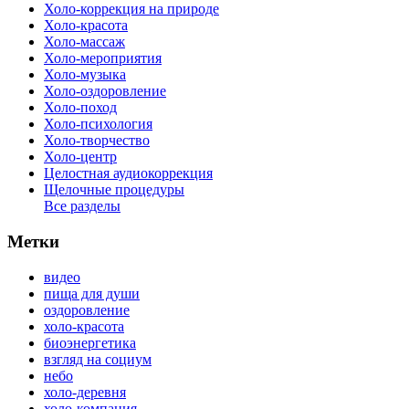
Холо-коррекция на природе
Холо-красота
Холо-массаж
Холо-мероприятия
Холо-музыка
Холо-оздоровление
Холо-поход
Холо-психология
Холо-творчество
Холо-центр
Целостная аудиокоррекция
Щелочные процедуры
Все разделы
Метки
видео
пища для души
оздоровление
холо-красота
биоэнергетика
взгляд на социум
небо
холо-деревня
холо-компания