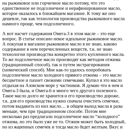
на рыжиковое или горчичное масло потому, что это
единственное не подсолнечное и нерафинированное масло,
которое оказалось в ближайшем магазине. К тому же оно
дешевле, так как технология производства рыжикового масла
намного проще, чем подсолнечного.
А вот насчет содержания Омега-3 в этом масле – это еще
вопрос. В статье описано некое идеальное рыжиковое масло.
А покупая в магазине рыжиковое масло я не знаю, каково
содержание в нем перечисленных веществ, т.к. не знаю
технологии производства конкретно этого купленного масла.
То же подсолнечное масло производят как методом отжима
(традиционный способ), так и путем экстрагирования
(химический способ). Мне как-то удалось попробовать
подсолнечное масло холодного прямого отжима – это масло
бесцветное и пахнет свежими семечками. Купил я это масло
отдыхая на Азовском море у частников. Я думаю что в нем и
Омега-3 была, и Омега-6 и много чего другого полезного.
Такое масло долго не хранится и его производство дороже,
т.к. для его производства нужно сначала очистить семечки,
потом выдавить из них масло… в общем выход масла в разы
меньше, чем при традиционном способе. Потом мне
несколько раз предлагали подсолнечное масло “холодного”
отжима, но это было уже не то. Отжим может быть холодный,
но из жаренных семечек и тогда масло будет желтым. Вкус и