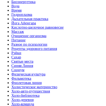
Биоэнергетика
Вода
Время
Гидроплазма
Дыхательная практика
Йога Айенгара
Кислотно-щелочное равновесие
Массаж
Очищение организма
Питание
Разное по психологии
Рецепты здорового питания
Рэйки
Сахар
Святые места
Синяя Линия
Социум
Физическая культура
Фильмотека
Фиолетовая линия
Холистическое материнство
Холо-авто-путешествия
Холо-библиотека
Холо-деревня
Холо-команда