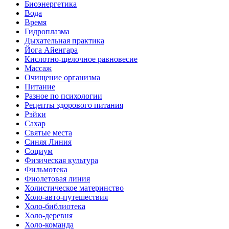
Биоэнергетика
Вода
Время
Гидроплазма
Дыхательная практика
Йога Айенгара
Кислотно-щелочное равновесие
Массаж
Очищение организма
Питание
Разное по психологии
Рецепты здорового питания
Рэйки
Сахар
Святые места
Синяя Линия
Социум
Физическая культура
Фильмотека
Фиолетовая линия
Холистическое материнство
Холо-авто-путешествия
Холо-библиотека
Холо-деревня
Холо-команда