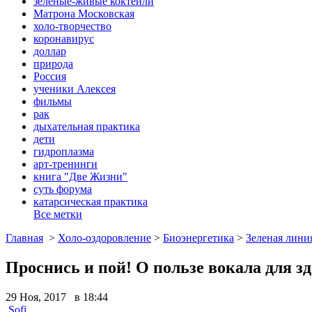
зеленые-живые коктейли
Матрона Московская
холо-творчество
коронавирус
доллар
природа
Россия
ученики Алексея
фильмы
рак
дыхательная практика
дети
гидроплазма
арт-тренинги
книга "Две Жизни"
суть форума
катарсическая практика
Все метки
Главная
>
Холо-оздоровление
>
Биоэнергетика
>
Зеленая лини
Проснись и пой! О пользе вокала для з
29 Ноя, 2017 в 18:44
Sofi