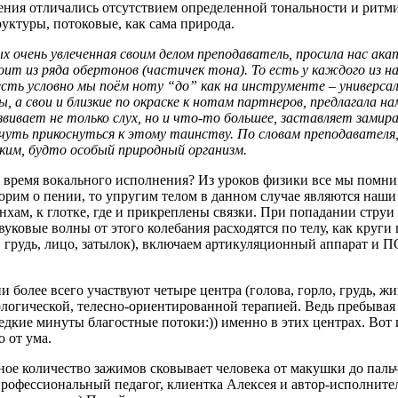
пения отличались отсутствием определенной тональности и ритм
уктуры, потоковые, как сама природа.
 очень увлеченная своим делом преподаватель, просила нас ака
ит из ряда обертонов (частичек тона). То есть у каждого из нас
сть условно мы поём ноту “до” как на инструменте – универсал
, а свои и близкие по окраске к нотам партнеров, предлагала 
ивает не только слух, но и что-то большее, заставляет замир
-чуть прикоснуться к этому таинству. По словам преподавателя,
ким, будто особый природный организм.
мя вокального исполнения? Из уроков физики все мы помним, ч
орим о пении, то упругим телом в данном случае являются наши
онхам, к глотке, где и прикреплены связки. При попадании струи 
 Звуковые волны от этого колебания расходятся по телу, как кру
, грудь, лицо, затылок), включаем артикуляционный аппарат и 
ее всего участвуют четыре центра (голова, горло, грудь, живо
логической, телесно-ориентированной терапией. Ведь пребывая 
дкие минуты благостные потоки:)) именно в этих центрах. Вот и
о от ума.
количество зажимов сковывает человека от макушки до пальчик
профессиональный педагог, клиентка Алексея и автор-исполнител