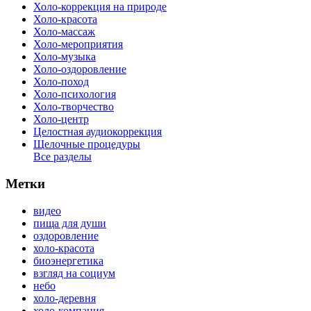
Холо-коррекция на природе
Холо-красота
Холо-массаж
Холо-мероприятия
Холо-музыка
Холо-оздоровление
Холо-поход
Холо-психология
Холо-творчество
Холо-центр
Целостная аудиокоррекция
Щелочные процедуры
Все разделы
Метки
видео
пища для души
оздоровление
холо-красота
биоэнергетика
взгляд на социум
небо
холо-деревня
холо-компания