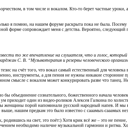
ством, в том числе и вокалом. Кто-то берет частные уроки, а
о я помню, на нашем форуме раскрыта пока не была. Посему я 
ной форме сопровождает меня с детства. Вероятно, следующий по
ти то же впечатление на слушателя, что и голос, который ис
арджан С. В. “Музыкотерапия и резервы человеческого организ
 на счёт того, что вокал самый естественный для человека ви
твенно, инструменты, а для пения не нужны никакие сторонние 
анном смысле с вокалом может конкурировать разве что танец. Н
ы объединение сознательного, божественного начала человека
а ум приходит один из видео-роликов Алексея Галкина по холист
оны женщины порой напоминали русский народный напев. И мы ве
о выше, нашим предкам это было известно с сааамых-сааамых не
ившись на свет, это поёт:) Хотя крик всё же – это не пение, н
ечением необходимо наличие музыкальной гармонии и ритма. Хот