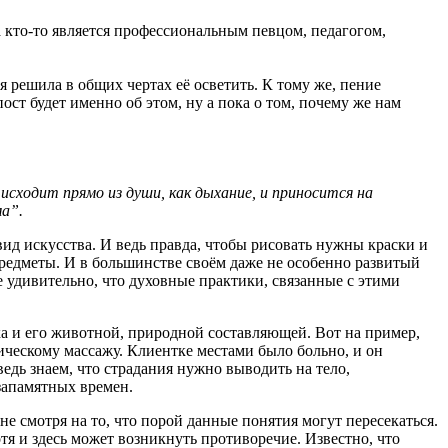
 кто-то является профессиональным певцом, педагогом,
решила в общих чертах её осветить. К тому же, пение
ст будет именно об этом, ну а пока о том, почему же нам
ходит прямо из души, как дыхание, и приносится на
ма”.
д искусства. И ведь правда, чтобы рисовать нужны краски и
предметы. И в большинстве своём даже не особенно развитый
е удивительно, что духовные практики, связанные с этими
 и его животной, природной составляющей. Вот на пример,
ическому массажу. Клиентке местами было больно, и он
дь знаем, что страдания нужно выводить на тело,
запамятных времен.
е смотря на то, что порой данные понятия могут пересекаться.
я и здесь может возникнуть противоречие. Известно, что