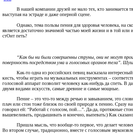
В нашей компании друзей не мало тех, кто занимается творче
выступая на эстраде и даже оперной сцене.
Однако, тема пользы пения для здоровья человека, на скольк
является достаточно значимой частью моей жизни и в той или и
стОит петь?
“Как бы ни были совершенны струны, они не могут произвес
поверхность посредством ума и голосовых органов тела”. Шуш
Как-то одна из российских певиц высказала интересный тезис
кисть, чтобы играть на музыкальных инструментах – соответс
голосовой аппарат позволит человеку как-нибудь да спеть. В д
двумя видами искусств, самые древние и самые мощные.
Пение – это что-то между речью и завыванием, это словно б
плач или стон тоже близок по своей природе к пению. Сразу н
говорил ей: “Работай с голосом, пой…”. Да-да, протяжные ст
вышевеливать, продышивать и конечно, выпевать:) Как сказан
Пришла мысль, что вообще-то первое, что делает человек, род
Во втором случае, традиционно, вместе с голосовым звукоизвл