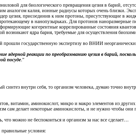
рниловой для биологического превращения цезия в барий, отсу
м аналогом калия, ионные радиусы которых очень близки. Эксп
ядер цезия, присоединив к ним протоны, присутствующие в жидк
 протекающему в нанопузырьках. Для протонов наноразмерные п
формирующие когерентные коррелированные состояния квантовы
орой возникают ядра бария, требуемые для осуществления биохи
 прошли государственную экспертизу во ВНИИ неорганических 
ие ядерной реакции по преобразованию цезия в барий, поскол
ой посуде
.”
 синтез внутри себя, то организм человека, думаю точно внутр
ов, витамин, аминокислот, микро и макро элементов из других
низм сам делает некоторые аминокислоты, и не нужно чтобы они 
, что можно не беспокоиться и организм за нас все сделает…
 правильные условия: