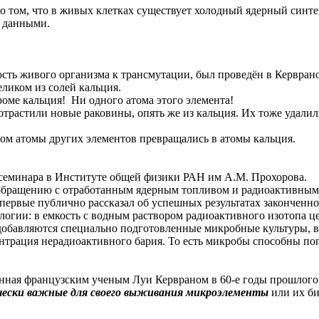
 том, что в живых клетках существует холодный ядерный синтез.
и данными.
сть живого организма к трансмутации, был проведён в Кервран
ликом из солей кальция.
роме кальция! Ни одного атома этого элемента!
растили новые раковины, опять же из кальция. Их тоже удалили,
ом атомы других элементов превращались в атомы кальция.
о семинара в Институте общей физики РАН им А.М. Прохорова.
о обращению с отработанным ядерным топливом и радиоактивны
ервые публично рассказал об успешных результатах законченно
логии: в емкость с водным раствором радиоактивного изотопа ц
добавляются специально подготовленные микробные культуры, в р
центрация нерадиоактивного бария. То есть микробы способны п
нная французским ученым Луи Кервраном в 60-е годы прошлого в
чески важные для своего выживания микроэлементы
или их би