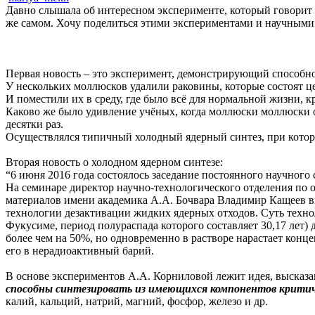
Давно слышала об интересном эксперименте, который говорит о
же самом. Хочу поделиться этими экспериментами и научным
Первая новость – это эксперимент, демонстрирующий способно
У нескольких моллюсков удалили раковины, которые состоят це
И поместили их в среду, где было всё для нормальной жизни, к
Каково же было удивление учёных, когда моллюски моллюски от
десятки раз.
Осуществлялся типичный холодный ядерный синтез, при котор
Вторая новость о холодном ядерном синтезе:
“6 июня 2016 года состоялось заседание постоянного научног
На семинаре директор научно-технологического отделения п
материалов имени академика А.А. Бочвара Владимир Кащеев вп
технологии дезактивации жидких ядерных отходов. Суть техно
Фукусиме, период полураспада которого составляет 30,17 лет) 
более чем на 50%, но одновременно в растворе нарастает кон
его в нерадиоактивный барий.
В основе экспериментов А.А. Корниловой лежит идея, высказа
способны синтезировать из имеющихся компонентов крити
калий, кальций, натрий, магний, фосфор, железо и др.