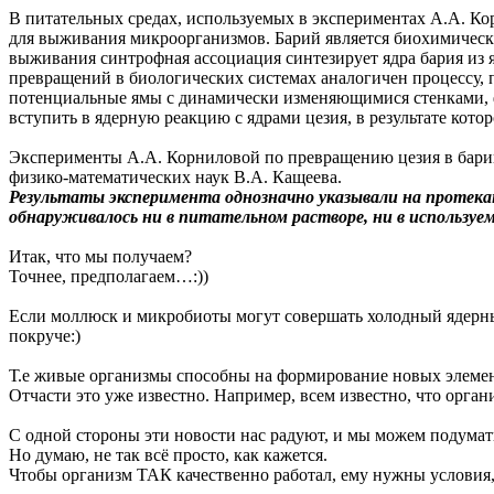
В питательных средах, используемых в экспериментах А.А. Ко
для выживания микроорганизмов. Барий является биохимически
выживания синтрофная ассоциация синтезирует ядра бария из 
превращений в биологических системах аналогичен процессу,
потенциальные ямы с динамически изменяющимися стенками, 
вступить в ядерную реакцию с ядрами цезия, в результате кот
Эксперименты А.А. Корниловой по превращению цезия в барий
физико-математических наук В.А. Кащеева.
Результаты эксперимента однозначно указывали на протекан
обнаруживалось ни в питательном растворе, ни в используем
Итак, что мы получаем?
Точнее, предполагаем…:))
Если моллюск и микробиоты могут совершать холодный ядерный
покруче:)
Т.е живые организмы способны на формирование новых элемент
Отчасти это уже известно. Например, всем известно, что орга
С одной стороны эти новости нас радуют, и мы можем подумать
Но думаю, не так всё просто, как кажется.
Чтобы организм ТАК качественно работал, ему нужны условия,