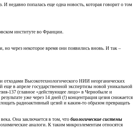
 И недавно попалась еще одна новость, которая говорит о том
овском институте во Франции.
 но через некоторое время они появились вновь. И так –
ми отходами Высокотехнологического НИИ неорганических
й еще в апреле государственной экспертизы новой уникальной
езия-137 (главное «действующее лицо» в Чернобыле и
езультате уже через 14 дней (!) концентрация цезия снижается
оглощать радиоактивный цезий и каким-то образом превращать
ека. Она заключается в том, что
биологические системы
охимические аналоги. К таким микроэлементам относятся