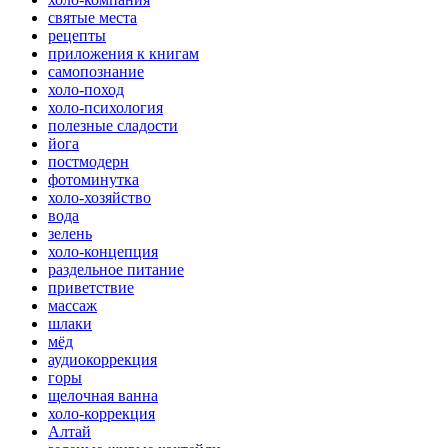
святые места
рецепты
приложения к книгам
самопознание
холо-поход
холо-психология
полезные сладости
йога
постмодерн
фотоминутка
холо-хозяйство
вода
зелень
холо-концепция
раздельное питание
приветствие
массаж
шлаки
мёд
аудиокоррекция
горы
щелочная ванна
холо-коррекция
Алтай