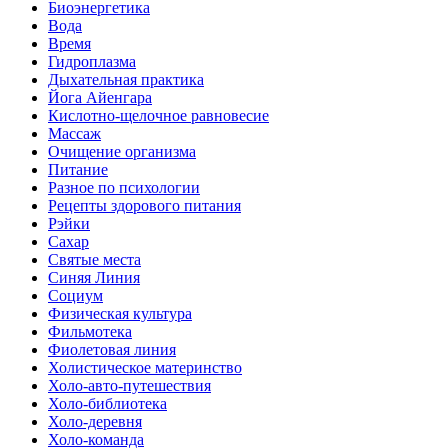
Биоэнергетика
Вода
Время
Гидроплазма
Дыхательная практика
Йога Айенгара
Кислотно-щелочное равновесие
Массаж
Очищение организма
Питание
Разное по психологии
Рецепты здорового питания
Рэйки
Сахар
Святые места
Синяя Линия
Социум
Физическая культура
Фильмотека
Фиолетовая линия
Холистическое материнство
Холо-авто-путешествия
Холо-библиотека
Холо-деревня
Холо-команда