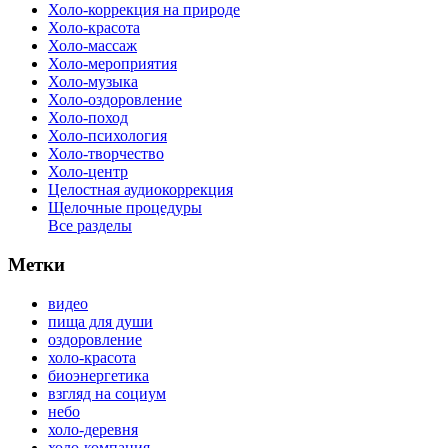
Холо-коррекция на природе
Холо-красота
Холо-массаж
Холо-мероприятия
Холо-музыка
Холо-оздоровление
Холо-поход
Холо-психология
Холо-творчество
Холо-центр
Целостная аудиокоррекция
Щелочные процедуры
Все разделы
Метки
видео
пища для души
оздоровление
холо-красота
биоэнергетика
взгляд на социум
небо
холо-деревня
холо-компания