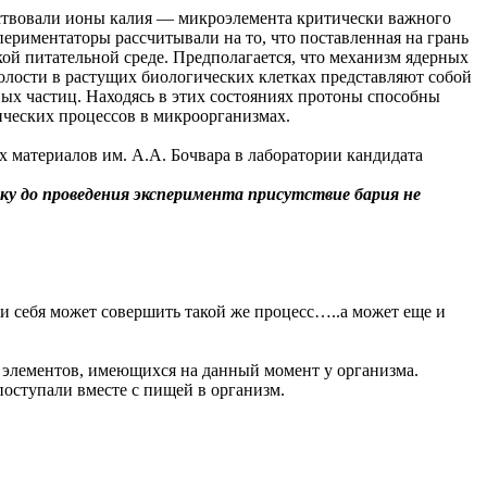
тствовали ионы калия — микроэлемента критически важного
ериментаторы рассчитывали на то, что поставленная на грань
ой питательной среде. Предполагается, что механизм ядерных
олости в растущих биологических клетках представляют собой
х частиц. Находясь в этих состояниях протоны способны
мических процессов в микроорганизмах.
материалов им. А.А. Бочвара в лаборатории кандидата
ьку до проведения эксперимента присутствие бария не
и себя может совершить такой же процесс…..а может еще и
 элементов, имеющихся на данный момент у организма.
поступали вместе с пищей в организм.