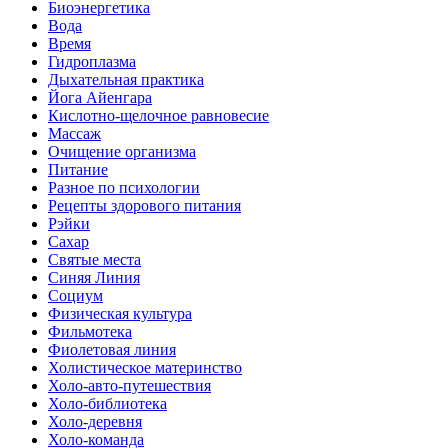
Биоэнергетика
Вода
Время
Гидроплазма
Дыхательная практика
Йога Айенгара
Кислотно-щелочное равновесие
Массаж
Очищение организма
Питание
Разное по психологии
Рецепты здорового питания
Рэйки
Сахар
Святые места
Синяя Линия
Социум
Физическая культура
Фильмотека
Фиолетовая линия
Холистическое материнство
Холо-авто-путешествия
Холо-библиотека
Холо-деревня
Холо-команда