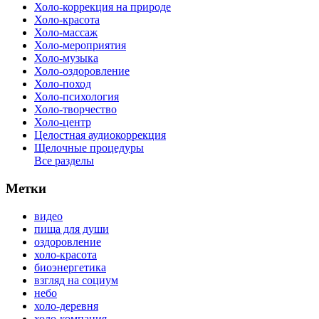
Холо-коррекция на природе
Холо-красота
Холо-массаж
Холо-мероприятия
Холо-музыка
Холо-оздоровление
Холо-поход
Холо-психология
Холо-творчество
Холо-центр
Целостная аудиокоррекция
Щелочные процедуры
Все разделы
Метки
видео
пища для души
оздоровление
холо-красота
биоэнергетика
взгляд на социум
небо
холо-деревня
холо-компания