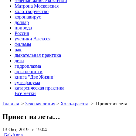
зеленые-живые коктейли
Матрона Московская
холо-творчество
коронавирус
доллар
природа
Россия
ученики Алексея
фильмы
рак
дыхательная практика
дети
гидроплазма
арт-тренинги
книга "Две Жизни"
суть форума
катарсическая практика
Все метки
Главная
>
Зеленая линия
>
Холо-красота
>
Привет из лета…
Привет из лета…
13 Окт, 2019 в 19:04
Gal-Anna