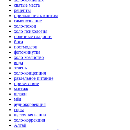
святые места
рецепты
приложения к книгам
самопознание
холо-поход
холо-психология
полезные сладости
йога
постмодерн
фотоминутка
холо-хозяйство
вода
зелень
холо-концепция
раздельное питание
приветствие
массаж
шлаки
мёд
аудиокоррекция
горы
щелочная ванна
холо-коррекция
Алтай