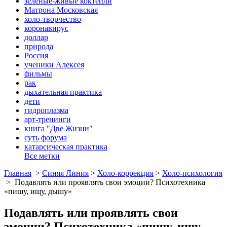
зеленые-живые коктейли
Матрона Московская
холо-творчество
коронавирус
доллар
природа
Россия
ученики Алексея
фильмы
рак
дыхательная практика
дети
гидроплазма
арт-тренинги
книга "Две Жизни"
суть форума
катарсическая практика
Все метки
Главная
>
Синяя Линия
>
Холо-коррекция
>
Холо-психология
>
Подавлять или проявлять свои эмоции? Психотехника
«пишу, ищу, дышу»
Подавлять или проявлять свои
эмоции? Психотехника «пишу, ищу,