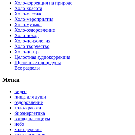
Холо-коррекция на природе
Холо-красота
Холо-массаж
Холо-мероприятия
Холо-музыка
Холо-оздоровление
Холо-поход
Холо-психология
Холо-творчество
Холо-центр
Целостная аудиокоррекция
Щелочные процедуры
Все разделы
Метки
видео
пища для души
оздоровление
холо-красота
биоэнергетика
взгляд на социум
небо
холо-деревня
холо-компания