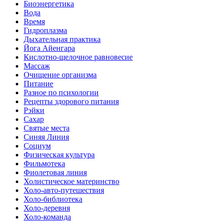
Биоэнергетика
Вода
Время
Гидроплазма
Дыхательная практика
Йога Айенгара
Кислотно-щелочное равновесие
Массаж
Очищение организма
Питание
Разное по психологии
Рецепты здорового питания
Рэйки
Сахар
Святые места
Синяя Линия
Социум
Физическая культура
Фильмотека
Фиолетовая линия
Холистическое материнство
Холо-авто-путешествия
Холо-библиотека
Холо-деревня
Холо-команда