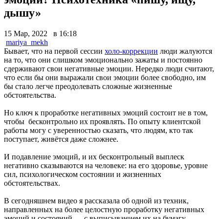
дышу»
15 Мар, 2022 в 16:18
mariya_mekh
Бывает, что на первой сессии
холо-коррекции
люди жалуются
на то, что они слишком эмоционально зажаты и постоянно
сдерживают свои негативные эмоции. Нередко люди считают,
что если бы они выражали свои эмоции более свободно, им
бы стало легче преодолевать сложные жизненные
обстоятельства.
Но ключ к проработке негативных эмоций состоит не в том,
чтобы бесконтрольно их проявлять. По опыту клиентской
работы могу с уверенностью сказать, что людям, кто так
поступает, живётся даже сложнее.
И подавление эмоций, и их бесконтрольный выплеск
негативно сказываются на человеке: на его здоровье, уровне
сил, психологическом состоянии и жизненных
обстоятельствах.
В сегодняшнем видео я рассказала об одной из техник,
направленных на более целостную проработку негативных
эмоций и состояний — с выписыванием их на бумагу,