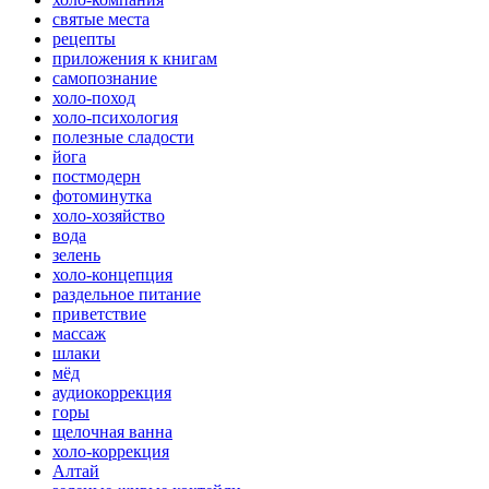
святые места
рецепты
приложения к книгам
самопознание
холо-поход
холо-психология
полезные сладости
йога
постмодерн
фотоминутка
холо-хозяйство
вода
зелень
холо-концепция
раздельное питание
приветствие
массаж
шлаки
мёд
аудиокоррекция
горы
щелочная ванна
холо-коррекция
Алтай