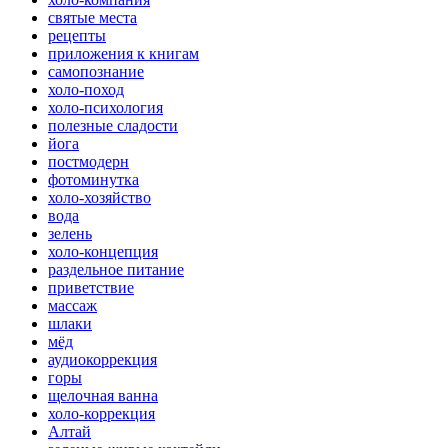
святые места
рецепты
приложения к книгам
самопознание
холо-поход
холо-психология
полезные сладости
йога
постмодерн
фотоминутка
холо-хозяйство
вода
зелень
холо-концепция
раздельное питание
приветствие
массаж
шлаки
мёд
аудиокоррекция
горы
щелочная ванна
холо-коррекция
Алтай