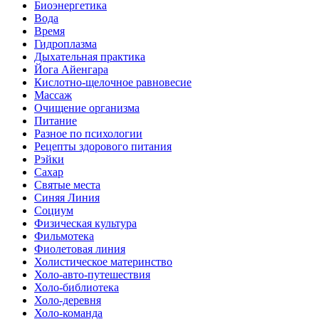
Биоэнергетика
Вода
Время
Гидроплазма
Дыхательная практика
Йога Айенгара
Кислотно-щелочное равновесие
Массаж
Очищение организма
Питание
Разное по психологии
Рецепты здорового питания
Рэйки
Сахар
Святые места
Синяя Линия
Социум
Физическая культура
Фильмотека
Фиолетовая линия
Холистическое материнство
Холо-авто-путешествия
Холо-библиотека
Холо-деревня
Холо-команда