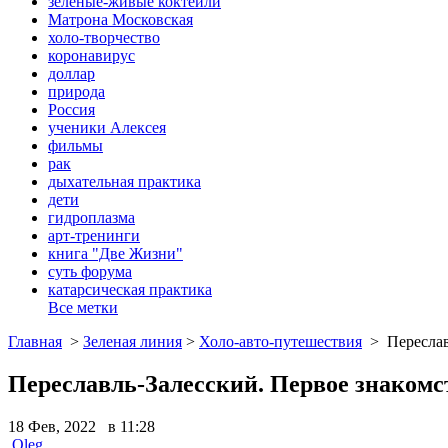
зеленые-живые коктейли
Матрона Московская
холо-творчество
коронавирус
доллар
природа
Россия
ученики Алексея
фильмы
рак
дыхательная практика
дети
гидроплазма
арт-тренинги
книга "Две Жизни"
суть форума
катарсическая практика
Все метки
Главная
>
Зеленая линия
>
Холо-авто-путешествия
>
Переслав
Переславль-Залесский. Первое знакомс
18 Фев, 2022 в 11:28
Oleg