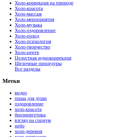
Холо-коррекция на природе
Холо-красота
Холо-массаж
Холо-мероприятия
Холо-музыка
Холо-оздоровление
Холо-поход
Холо-психология
Холо-творчество
Холо-центр
Целостная аудиокоррекция
Щелочные процедуры
Все разделы
Метки
видео
пища для души
оздоровление
холо-красота
биоэнергетика
взгляд на социум
небо
холо-деревня
холо-компания