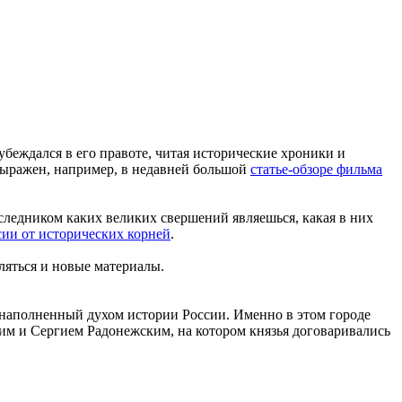
убеждался в его правоте, читая исторические хроники и
 выражен, например, в недавней большой
статье-обзоре фильма
аследником каких великих свершений являешься, какая в них
сии от исторических корней
.
ляться и новые материалы.
аполненный духом истории России. Именно в этом городе
ким и Сергием Радонежским, на котором князья договаривались