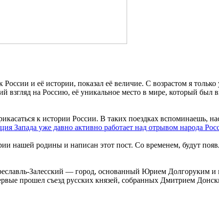
оссии и её истории, показал её величие. С возрастом я только 
ий взгляд на Россию, её уникальное место в мире, который был
рикасаться к истории России. В таких поездках вспоминаешь, н
ция Запада уже давно активно работает над отрывом народа Рос
ии нашей родины и написан этот пост. Со временем, будут появ
славль-Залесский — город, основанный Юрием Долгоруким и н
впервые прошел съезд русских князей, собранных Дмитрием Донс