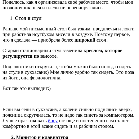
Поделюсь, как я организовала своё рабочее место, чтобы мои
позвоночник, шея и плечи не перенапрягались.
Стол и стул
Раньше мой письменный стол был узким, предплечья и локти
при работе за ноутбуком висели в воздухе. Поэтому первое,
что я сделала — приобрела более
широкий стол.
Старый стационарный стул заменила
креслом, которое
регулируется по высоте.
Подлокотники открутила, чтобы можно было иногда сидеть
на стуле в сукхасане:) Мне лично удобно так сидеть. Это поза
из йоги, она физиологична.
Вот так это выглядит:)
Если вы сели в сукхасану, а колени сильно поднялись вверх,
поясница округлилась, то не надо так сидеть за компьютером.
Лучше практиковать
йогу
почаще и постепенно вам станет
комфортно в этой асане сидеть и за рабочим столом.
2. Монитор и клавиатура