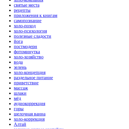
святые места
рецепты
приложения к книгам
самопознание
холо-поход
холо-психология
полезные сладости
йога
постмодерн
фотоминутка
холо-хозяйство
вода
зелень
холо-концепция
раздельное питание
приветствие
массаж
шлаки
мёд
аудиокоррекция
горы
щелочная ванна
холо-коррекция
Алтай