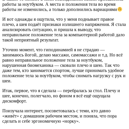
работы за ноутбуком. А места и положения тела во время
работы не изменились, а только дополнились вариациями
И вот однажды я ощутила, что у меня поднывает правое
плечо, а шея подаёт признаки излишнего напряжения. Я стала
анализировать ситуацию, и пришла к выводу, что
неправильное положение тела за компьютерной работой дало
такой неприятный результат.
Уточню момент, что гиподинамией я не страдаю —
занимаюсь йогой, делаю массажи, самомассажи и т.д. Но всё
равно неправильное положение тела за ноутбуком,
нарушенная биомеханика — сковали плечо и шею. Так что
даже тем, кто занимается спортом, лучше принимать удобное
положение тела за ноутбуком, чтобы снимать нагрузку с рук и
шеи.
Итак, первое, что я сделала — перебралась за стол. Плечу и
шее, конечно, полегчало, но фоном я всё ещё ощущала
дискомфорт.
Поизучала интернет, посоветовалась с теми, кто давно
«живёт» с домашним рабочим местом, и поняла, что пора
сделать и себе эргономичную «норку».