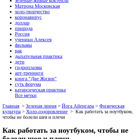
зеленые-живые коктейли
Матрона Московская
холо-творчество
коронавирус
доллар
природа
Россия
ученики Алексея
фильмы
рак
дыхательная практика
дети
гидроплазма
арт-тренинги
книга "Две Жизни"
суть форума
катарсическая практика
Все метки
Главная
>
Зеленая линия
>
Йога Айенгара
>
Физическая
культура
>
Холо-оздоровление
>
Как работать за ноутбуком,
чтобы не болели шея и плечи
Как работать за ноутбуком, чтобы не
болели шея и плечи