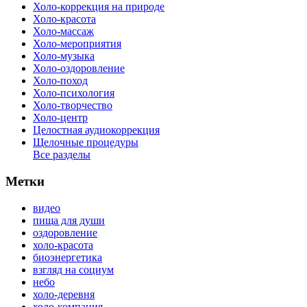
Холо-коррекция на природе
Холо-красота
Холо-массаж
Холо-мероприятия
Холо-музыка
Холо-оздоровление
Холо-поход
Холо-психология
Холо-творчество
Холо-центр
Целостная аудиокоррекция
Щелочные процедуры
Все разделы
Метки
видео
пища для души
оздоровление
холо-красота
биоэнергетика
взгляд на социум
небо
холо-деревня
холо-компания