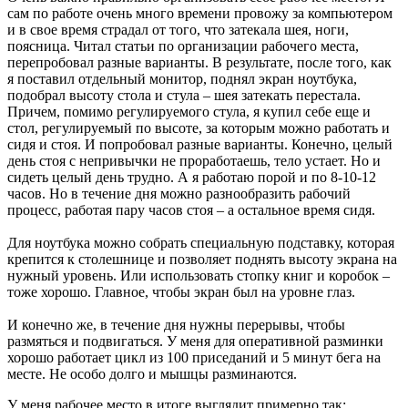
сам по работе очень много времени провожу за компьютером
и в свое время страдал от того, что затекала шея, ноги,
поясница. Читал статьи по организации рабочего места,
перепробовал разные варианты. В результате, после того, как
я поставил отдельный монитор, поднял экран ноутбука,
подобрал высоту стола и стула – шея затекать перестала.
Причем, помимо регулируемого стула, я купил себе еще и
стол, регулируемый по высоте, за которым можно работать и
сидя и стоя. И попробовал разные варианты. Конечно, целый
день стоя с непривычки не проработаешь, тело устает. Но и
сидеть целый день трудно. А я работаю порой и по 8-10-12
часов. Но в течение дня можно разнообразить рабочий
процесс, работая пару часов стоя – а остальное время сидя.
Для ноутбука можно собрать специальную подставку, которая
крепится к столешнице и позволяет поднять высоту экрана на
нужный уровень. Или использовать стопку книг и коробок –
тоже хорошо. Главное, чтобы экран был на уровне глаз.
И конечно же, в течение дня нужны перерывы, чтобы
размяться и подвигаться. У меня для оперативной разминки
хорошо работает цикл из 100 приседаний и 5 минут бега на
месте. Не особо долго и мышцы разминаются.
У меня рабочее место в итоге выглядит примерно так: