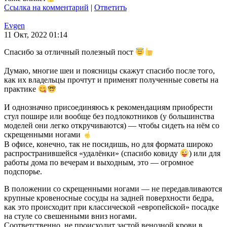
Ссылка на комментарий
|
Ответить
Evgen
11 Окт, 2022 01:14
Спасибо за отличный полезный пост
Думаю, многие шеи и поясницы скажут спасибо после того,
как их владельцы прочтут и применят полученные советы на
практике
И однозначно присоединяюсь к рекомендациям приобрести
стул пошире или вообще без подлокотников (у большинства
моделей они легко откручиваются) — чтобы сидеть на нём со
скрещенными ногами
В офисе, конечно, так не посидишь, но для формата широко
распространившейся «удалёнки» (спасибо ковиду
) или для
работы дома по вечерам и выходным, это — огромное
подспорье.
В положении со скрещенными ногами — не передавливаются
крупные кровеносные сосуды на задней поверхности бедра,
как это происходит при классической «европейской» посадке
на стуле со свешенными вниз ногами.
Соответственно, не происходит застой венозной крови в