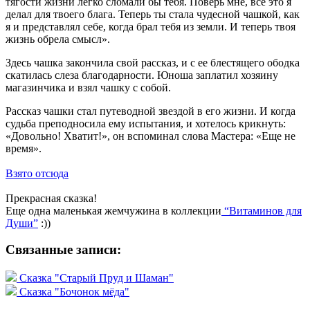
тягости жизни легко сломали бы тебя. Поверь мне, всё это я
делал для твоего блага. Теперь ты стала чудесной чашкой, как
я и представлял себе, когда брал тебя из земли. И теперь твоя
жизнь обрела смысл».
Здесь чашка закончила свой рассказ, и с ее блестящего ободка
скатилась слеза благодарности. Юноша заплатил хозяину
магазинчика и взял чашку с собой.
Рассказ чашки стал путеводной звездой в его жизни. И когда
судьба преподносила ему испытания, и хотелось крикнуть:
«Довольно! Хватит!», он вспоминал слова Мастера: «Еще не
время».
Взято отсюда
Прекрасная сказка!
Еще одна маленькая жемчужина в коллекции
“Витаминов для
Души”
:))
Связанные записи:
Сказка "Старый Пруд и Шаман"
Сказка "Бочонок мёда"