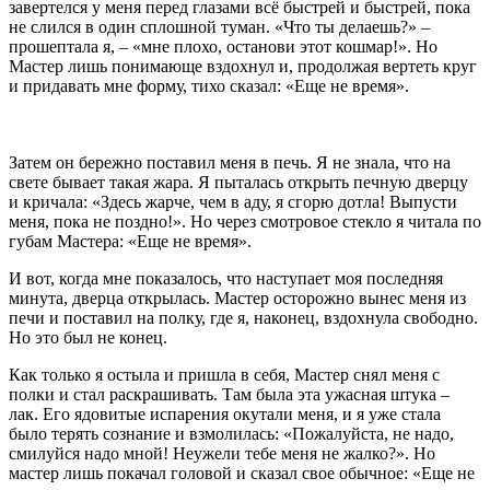
завертелся у меня перед глазами всё быстрей и быстрей, пока
не слился в один сплошной туман. «Что ты делаешь?» –
прошептала я, – «мне плохо, останови этот кошмар!». Но
Мастер лишь понимающе вздохнул и, продолжая вертеть круг
и придавать мне форму, тихо сказал: «Еще не время».
Затем он бережно поставил меня в печь. Я не знала, что на
свете бывает такая жара. Я пыталась открыть печную дверцу
и кричала: «Здесь жарче, чем в аду, я сгорю дотла! Выпусти
меня, пока не поздно!». Но через смотровое стекло я читала по
губам Мастера: «Еще не время».
И вот, когда мне показалось, что наступает моя последняя
минута, дверца открылась. Мастер осторожно вынес меня из
печи и поставил на полку, где я, наконец, вздохнула свободно.
Но это был не конец.
Как только я остыла и пришла в себя, Мастер снял меня с
полки и стал раскрашивать. Там была эта ужасная штука –
лак. Его ядовитые испарения окутали меня, и я уже стала
было терять сознание и взмолилась: «Пожалуйста, не надо,
смилуйся надо мной! Неужели тебе меня не жалко?». Но
мастер лишь покачал головой и сказал свое обычное: «Еще не