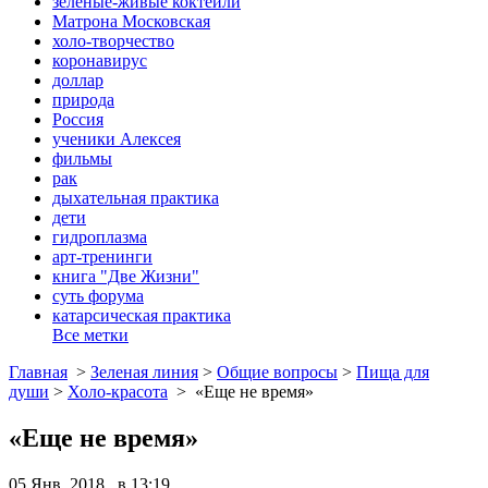
зеленые-живые коктейли
Матрона Московская
холо-творчество
коронавирус
доллар
природа
Россия
ученики Алексея
фильмы
рак
дыхательная практика
дети
гидроплазма
арт-тренинги
книга "Две Жизни"
суть форума
катарсическая практика
Все метки
Главная
>
Зеленая линия
>
Общие вопросы
>
Пища для
души
>
Холо-красота
>
«Еще не время»
«Еще не время»
05 Янв, 2018 в 13:19