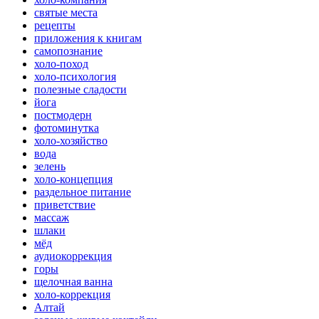
святые места
рецепты
приложения к книгам
самопознание
холо-поход
холо-психология
полезные сладости
йога
постмодерн
фотоминутка
холо-хозяйство
вода
зелень
холо-концепция
раздельное питание
приветствие
массаж
шлаки
мёд
аудиокоррекция
горы
щелочная ванна
холо-коррекция
Алтай