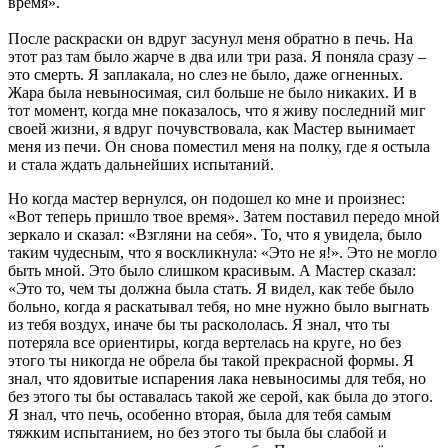
время».
После раскраски он вдруг засунул меня обратно в печь. На
этот раз там было жарче в два или три раза. Я поняла сразу –
это смерть. Я заплакала, но слез не было, даже огненных.
Жара была невыносимая, сил больше не было никаких. И в
тот момент, когда мне показалось, что я живу последний миг
своей жизни, я вдруг почувствовала, как Мастер вынимает
меня из печи. Он снова поместил меня на полку, где я остыла
и стала ждать дальнейших испытаний.
Но когда мастер вернулся, он подошел ко мне и произнес:
«Вот теперь пришло твое время». Затем поставил передо мной
зеркало и сказал: «Взгляни на себя». То, что я увидела, было
таким чудесным, что я воскликнула: «Это не я!». Это не могло
быть мной. Это было слишком красивым. А Мастер сказал:
«Это то, чем ты должна была стать. Я видел, как тебе было
больно, когда я раскатывал тебя, но мне нужно было выгнать
из тебя воздух, иначе бы ты раскололась. Я знал, что ты
потеряла все ориентиры, когда вертелась на круге, но без
этого ты никогда не обрела бы такой прекрасной формы. Я
знал, что ядовитые испарения лака невыносимы для тебя, но
без этого ты бы оставалась такой же серой, как была до этого.
Я знал, что печь, особенно вторая, была для тебя самым
тяжким испытанием, но без этого ты была бы слабой и