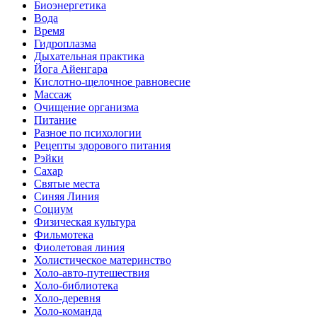
Биоэнергетика
Вода
Время
Гидроплазма
Дыхательная практика
Йога Айенгара
Кислотно-щелочное равновесие
Массаж
Очищение организма
Питание
Разное по психологии
Рецепты здорового питания
Рэйки
Сахар
Святые места
Синяя Линия
Социум
Физическая культура
Фильмотека
Фиолетовая линия
Холистическое материнство
Холо-авто-путешествия
Холо-библиотека
Холо-деревня
Холо-команда