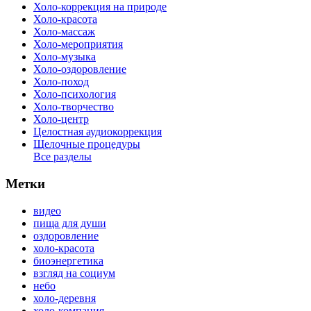
Холо-коррекция на природе
Холо-красота
Холо-массаж
Холо-мероприятия
Холо-музыка
Холо-оздоровление
Холо-поход
Холо-психология
Холо-творчество
Холо-центр
Целостная аудиокоррекция
Щелочные процедуры
Все разделы
Метки
видео
пища для души
оздоровление
холо-красота
биоэнергетика
взгляд на социум
небо
холо-деревня
холо-компания