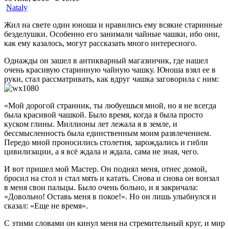
Nataly
Жил на свете один юноша и нравились ему всякие старинные
безделушки. Особенно его занимали чайные чашки, ибо они,
как ему казалось, могут рассказать много интересного.
Однажды он зашел в антикварный магазинчик, где нашел
очень красивую старинную чайную чашку. Юноша взял ее в
руки, стал рассматривать, как вдруг чашка заговорила с ним:
«Мой дорогой странник, ты любуешься мной, но я не всегда
была красивой чашкой. Было время, когда я была просто
куском глины. Миллионы лет лежала я в земле, и
бессмысленность была единственным моим развлечением.
Передо мной проносились столетия, зарождались и гибли
цивилизации, а я всё ждала и ждала, сама не зная, чего.
И вот пришел мой Мастер. Он поднял меня, отнес домой,
бросил на стол и стал мять и катать. Снова и снова он вонзал
в меня свои пальцы. Было очень больно, и я закричала:
«Довольно! Оставь меня в покое!». Но он лишь улыбнулся и
сказал: «Еще не время».
С этими словами он кинул меня на стремительный круг, и мир