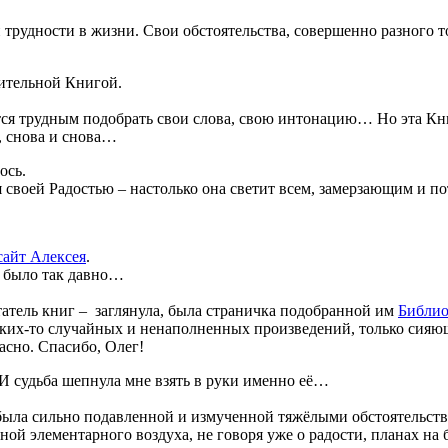
и трудности в жизни. Свои обстоятельства, совершенно разного 
вительной Книгой.
ется трудным подобрать свои слова, свою интонацию… Но эта Кн
, снова и снова…
ось.
ся своей Радостью – настолько она светит всем, замерзающим 
сайт Алексея
.
о было так давно…
татель книг – заглянула, была страничка подобранной им
Библио
каких-то случайных и ненаполненных произведений, только сия
расно. Спасибо, Олег!
И судьба шепнула мне взять в руки именно её…
, была сильно подавленной и измученной тяжёлыми обстоятельс
ной элементарного воздуха, не говоря уже о радости, планах н