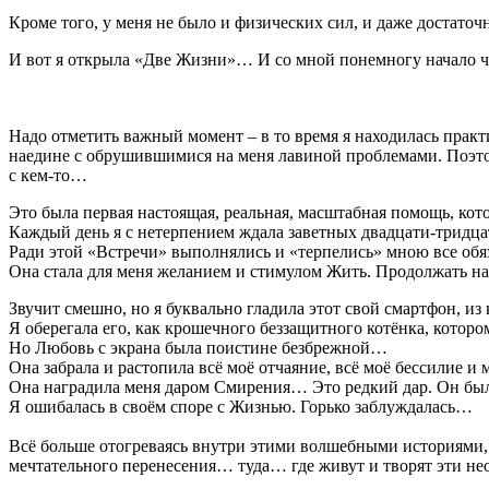
Кроме того, у меня не было и физических сил, и даже достаточ
И вот я открыла «Две Жизни»… И со мной понемногу начало ч
Надо отметить важный момент – в то время я находилась практ
наедине с обрушившимися на меня лавиной проблемами. Поэто
с кем-то…
Это была первая настоящая, реальная, масштабная помощь, кото
Каждый день я с нетерпением ждала заветных двадцати-тридца
Ради этой «Встречи» выполнялись и «терпелись» мною все об
Она стала для меня желанием и стимулом Жить. Продолжать над
Звучит смешно, но я буквально гладила этот свой смартфон, и
Я оберегала его, как крошечного беззащитного котёнка, кото
Но Любовь с экрана была поистине безбрежной…
Она забрала и растопила всё моё отчаяние, всё моё бессилие и 
Она наградила меня даром Смирения… Это редкий дар. Он был
Я ошибалась в своём споре с Жизнью. Горько заблуждалась…
Всё больше отогреваясь внутри этими волшебными историями,
мечтательного перенесения… туда… где живут и творят эти 