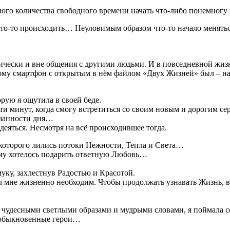
ного количества свободного времени начать что-либо понемногу и
то-то происходить… Неуловимым образом что-то начало менять
ически и вне общения с другими людьми. И в повседневной жизни
му смартфон с открытым в нём файлом «Двух Жизней» был – на 
рую я ощутила в своей беде.
ти минут, когда смогу встретиться со своим новым и дорогим с
язанности дня…
еяться. Несмотря на всё происходившее тогда.
з которого лились потоки Нежности, Тепла и Света…
рому хотелось подарить ответную Любовь…
муку, захлестнув Радостью и Красотой.
 мне жизненно необходим. Чтобы продолжать узнавать Жизнь, в
 чудесными светлыми образами и мудрыми словами, я поймала с
необыкновенные герои…