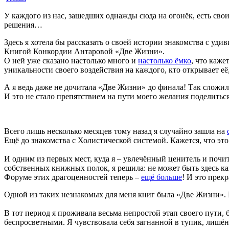
У каждого из нас, зашедших однажды сюда на огонёк, есть сво
решения…
Здесь я хотела бы рассказать о своей истории знакомства с уди
Книгой Конкордии Антаровой «Две Жизни».
О ней уже сказано настолько много и
настолько ёмко
, что каж
уникальности своего воздействия на каждого, кто открывает её
А я ведь даже не дочитала «Две Жизни» до финала! Так сложил
И это не стало препятствием на пути моего желания поделить
Всего лишь несколько месяцев тому назад я случайно зашла на
Ещё до знакомства с Холистической системой. Кажется, что эт
И одним из первых мест, куда я – увлечённый ценитель и почи
собственных книжных полок, я решила: не может быть здесь 
Форуме этих драгоценностей теперь –
ещё больше
! И это прек
Одной из таких незнакомых для меня книг была «Две Жизни». 
В тот период я проживала весьма непростой этап своего пути
беспросветными. Я чувствовала себя загнанной в тупик, лишён