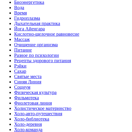
Биоэнергетика
Вода
Время
Гидроплазма
Дыхательная практика
Йога Айенгара
Кислотно-щелочное равновесие
Массаж
Очищение организма
Питание
Разное по психологии
Рецепты здорового питания
Рэйки
Сахар
Святые места
Синяя Линия
Социум
Физическая культура
Фильмотека
Фиолетовая линия
Холистическое материнство
Холо-авто-путешествия
Холо-библиотека
Холо-деревня
Холо-команда