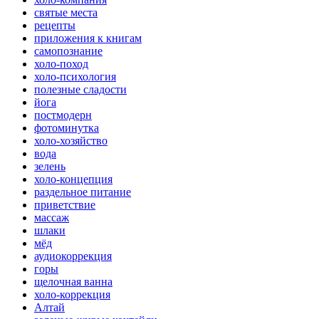
святые места
рецепты
приложения к книгам
самопознание
холо-поход
холо-психология
полезные сладости
йога
постмодерн
фотоминутка
холо-хозяйство
вода
зелень
холо-концепция
раздельное питание
приветствие
массаж
шлаки
мёд
аудиокоррекция
горы
щелочная ванна
холо-коррекция
Алтай