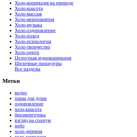
Холо-коррекция на природе
Холо-красота
Холо-массаж
Холо-мероприятия
Холо-музыка
Холо-оздоровление
Холо-поход
Холо-психология
Холо-творчество
Холо-центр
Целостная аудиокоррекция
Щелочные процедуры
Все разделы
Метки
видео
пища для души
оздоровление
холо-красота
биоэнергетика
взгляд на социум
небо
холо-деревня
холо-компания