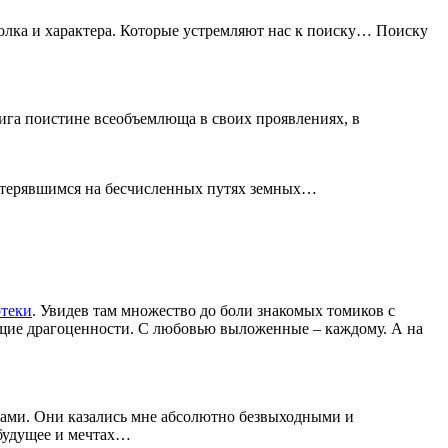
толка и характера. Которые устремляют нас к поиску… Поиску
ига поистине всеобъемлюща в своих проявлениях, в
и потерявшимся на бесчисленных путях земных…
теки
. Увидев там множество до боли знакомых томиков с
ющие драгоценности. С любовью выложенные – каждому. А на
твами. Они казались мне абсолютно безвыходными и
а будущее и мечтах…