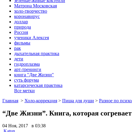
зеленые-живые коктейли
Матрона Московская
холо-творчество
коронавирус
доллар
природа
Россия
ученики Алексея
фильмы
рак
дыхательная практика
дети
гидроплазма
арт-тренинги
книга "Две Жизни"
суть форума
катарсическая практика
Все метки
Главная
>
Холо-коррекция
>
Пища для души
>
Разное по псих
“Две Жизни”. Книга, которая согревает
04 Ноя, 2017 в 03:38
Katun