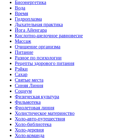
Биоэнергетика
Вода
Время
Гидроплазма
Дыхательная практика
Йога Айенгара
Кислотно-щелочное равновесие
Массаж
Очищение организма
Питание
Разное по психологии
Рецепты здорового питания
Рэйки
Сахар
Святые места
Синяя Линия
Социум
Физическая культура
Фильмотека
Фиолетовая линия
Холистическое материнство
Холо-авто-путешествия
Холо-библиотека
Холо-деревня
Холо-команда