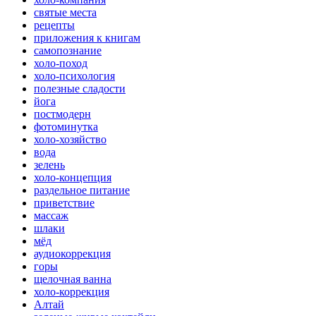
святые места
рецепты
приложения к книгам
самопознание
холо-поход
холо-психология
полезные сладости
йога
постмодерн
фотоминутка
холо-хозяйство
вода
зелень
холо-концепция
раздельное питание
приветствие
массаж
шлаки
мёд
аудиокоррекция
горы
щелочная ванна
холо-коррекция
Алтай