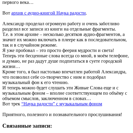
первого века…
Вот
архив с аудио-книгой Наука радости
.
Александр проделал огромную работу и очень заботливо
разделил все записи из книги на отдельные фрагменты.
Т.е. в этом архиве – несколько десятков аудио-фрагментов, а
значит их можно включать в плеере как в последовательном,
так и в случайном режиме.
Я уже пробовал – это просто феерия мудрости и света!
Теперь эти бесценные слова всегда со мной, в моём телефоне,
и думаю, не раз дадут душе подпитаться в суете городской
жизни…
Кроме того, я был настолько впечатлен работой Александра,
что позволил себе со-творчество с ним и подобрал
музыкальный фон к его чтению.
И теперь можно будет слушать эти Живые Слова еще и с
музыкальным фоном – вполне соответствующем по объёму с
объемом смыслов, заключенном в словах…
Вот трек
“Наука радости” с музыкальным фоном
Приятного, полезного и познавательного прослушивания!
Связанные записи: