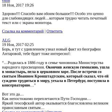
vbob
18 Ноя, 2017 19:26
Здорово!!! Спасибо вам обоим большое!!! Особо это ценно
для слабовидящих людей…которым трудно читать печатный
текст или с экрана монитора.
Ссылка на комментарий
|
Ответить
ALG
19 Ноя, 2017 02:25
Борь, я тут с удивлением узнал новый факт из биографии
Антаровой, тебе будет тоже интересно!:
“…Родилась в 1886 году в семье чиновника Министерства
народного просвещения.
Окончив женскую гимназию, ушла
в монастырь, пела в церковном хоре. После встречи со
святым Иоанном Кронштадтским, который сказал, что ей
суждено трудиться в миру, уехала в Петербург, поступила в
консерваторию
…”
Вот это да…
Как непостижимо переплетаются Пути Господни…
Яркий теософский автор оказывается благословлена великим
православным святым…