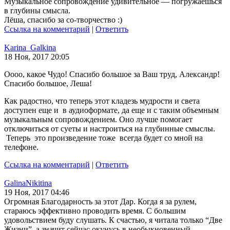
Музыкальное сопровождение удивительное — погружаешься
в глубины смысла.
Лёша, спасибо за со-творчество :)
Ссылка на комментарий
|
Ответить
Karina_Galkina
18 Ноя, 2017 20:05
Оооо, какое Чудо! Спасибо большое за Ваш труд, Александр!
Спасибо большое, Леша!
Как радостно, что теперь этот кладезь мудрости и света
доступен еще и в аудиоформате, да еще и с таким объемным
музыкальным сопровождением. Оно лучше помогает
отключиться от суеты и настроиться на глубинные смыслы.
Теперь это произведение тоже всегда будет со мной на
телефоне.
Ссылка на комментарий
|
Ответить
GalinaNikitina
19 Ноя, 2017 04:46
Огромная Благодарность за этот Дар. Когда я за рулем,
стараюсь эффективно проводить время. С большим
удовольствием буду слушать. К счастью, я читала только “Две
Жизни”, а значит сейчас окунусь в необыкновенный,