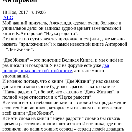
18 Ноя, 2017 в 19:06
ALG
Мой давний приятель, Александр, сделал очень большое и
уникальное дело: он записал аудио-вариант замечательной
книги К.Антаровой “Наука радости”.
Эта книга по сути является продолжением (или даже можно
назвать “приложением”) к самой известной книге Антаровой
– “Две Жизни”.
“Две Жизни” – это поистине Великая Книга, и мы о ней не
раз писали и говорили.У нас на форуме есть уже
два
полноценных поста об этой книге
, а так же много
упоминаний.
И именно потому, что о книге “Две Жизни” у нас сказано
достаточно много, я не буду здесь рассказывать о книге
“Наука радости”, ибо всё, что сказано о “Двух Жизнях”, в
полной мере относится и к “Науке радости”.
Все записи этой небольшой книги – словно бы продолжение
слов тех Наставников, которые мы слышим на протяжении
всей книги “Две Жизни”.
Все эти слова из книги “Наука радости” словно бы сквозь
время и расстояния проникают из того Источника, где они
возникли, до наших живых сердец – сердец людей двадцать