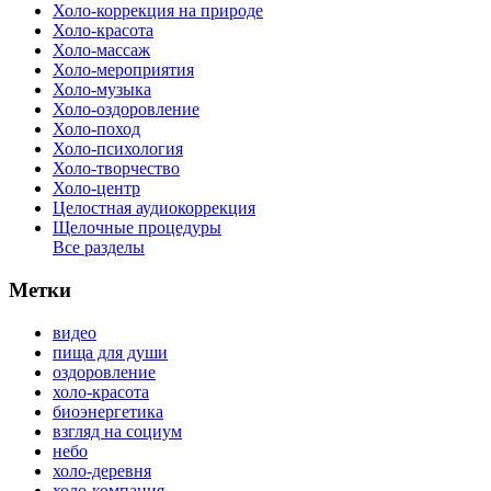
Холо-коррекция на природе
Холо-красота
Холо-массаж
Холо-мероприятия
Холо-музыка
Холо-оздоровление
Холо-поход
Холо-психология
Холо-творчество
Холо-центр
Целостная аудиокоррекция
Щелочные процедуры
Все разделы
Метки
видео
пища для души
оздоровление
холо-красота
биоэнергетика
взгляд на социум
небо
холо-деревня
холо-компания