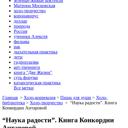
зеленые-живые коктейли
Матрона Московская
холо-творчество
коронавирус
доллар
природа
Россия
ученики Алексея
фильмы
рак
дыхательная практика
дети
гидроплазма
арт-тренинги
книга "Две Жизни"
суть форума
катарсическая практика
Все метки
Главная
>
Холо-коррекция
>
Пища для души
>
Холо-
библиотека
>
Холо-творчество
>
“Наука радости”. Книга
Конкордии Антаровой
“Наука радости”. Книга Конкордии
Антаровой