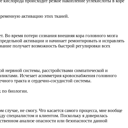
 кислорода происходит резкое накопление углекислоты в коре
овременную активацию этих тканей.
ет. Во время потери сознания внешняя кора головного мозга
 предельной активации и начинает ремонтировать и исправлять
ознание получает возможность быстрой регулировки всех
ой нервной системы, расстройствами симпатической и
фликтами. Исчезает асимметрия кровоснабжения головного
шечного тракта и сердечно-сосудистой системы.
к по биологии.
м случае, не смогу. Что касается самого процесса, мне вообще
ежду специалистом и клиентом. Поскольку я доверилась
умственном анализе опасности или безопасности данной