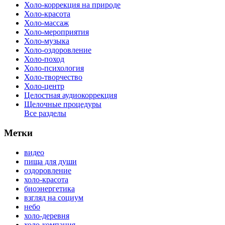
Холо-коррекция на природе
Холо-красота
Холо-массаж
Холо-мероприятия
Холо-музыка
Холо-оздоровление
Холо-поход
Холо-психология
Холо-творчество
Холо-центр
Целостная аудиокоррекция
Щелочные процедуры
Все разделы
Метки
видео
пища для души
оздоровление
холо-красота
биоэнергетика
взгляд на социум
небо
холо-деревня
холо-компания