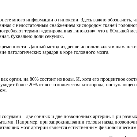
рнете много информации о гипоксии. Здесь важно обозначить, ч
язанная с недостаточным снабжением кислородом тканей головног
потребляют термин «дозированная гипоксия», что в бОльшей мер
нная, буквально доли секунды.
временности. Данный метод издревле использовался в шаманских 
ие патологических зарядов в коре головного мозга.
 как орган, на 80% состоит из воды. И, хотя его процентное соо
 уходит более 20% от всего количества кислорода, поступающего
ом.
 сосудами – две сонных и две позвоночных артерии. При разны
крытыми. Например, при запрокидывании головы назад позвоночн
итающих мозг артерий является естественным физиологическим 