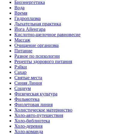
Биоэнергетика
Вода
Время
Гидроплазма
Дыхательная практика
Йога Айенгара
Кислотно-щелочное равновесие
Массаж
Очищение организма
Питание
Разное по психологии
Рецепты здорового питания
Рэйки
Сахар
Святые места
Синяя Линия
Социум
Физическая культура
Фильмотека
Фиолетовая линия
Холистическое материнство
Холо-авто-путешествия
Холо-библиотека
Холо-деревня
Холо-команда