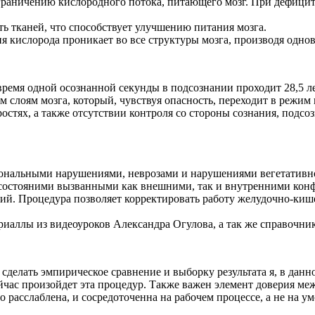
раничению кислородного потока, питающего мозг. При дефиците
ть тканей, что способствует улучшению питания мозга.
я кислорода проникает во все структуры мозга, производя одн
 время одной осознанной секунды в подсознании проходит 28,5 л
м слоям мозга, который, чувствуя опасность, переходит в режим
ростях, а также отсутствии контроля со стороны сознания, подс
мональными нарушениями, неврозами и нарушениями вегетативн
 состояними вызванными как внешними, так и внутренними кон
рий. Процедура позволяет корректировать работу желудочно-ки
риаллы из видеоуроков Александра Огулова, а так же справочни
сделать эмпирическое сравнение и выборку результата я, в данно
сейчас произойдет эта процедур. Также важен элемент доверия м
о расслаблена, и сосредоточенна на рабочем процессе, а не на 