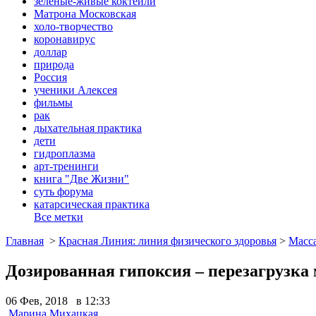
зеленые-живые коктейли
Матрона Московская
холо-творчество
коронавирус
доллар
природа
Россия
ученики Алексея
фильмы
рак
дыхательная практика
дети
гидроплазма
арт-тренинги
книга "Две Жизни"
суть форума
катарсическая практика
Все метки
Главная
>
Красная Линия: линия физического здоровья
>
Масс
Дозированная гипоксия – перезагрузка 
06 Фев, 2018 в 12:33
Марина Михацкая