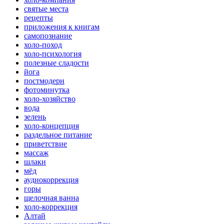
святые места
рецепты
приложения к книгам
самопознание
холо-поход
холо-психология
полезные сладости
йога
постмодерн
фотоминутка
холо-хозяйство
вода
зелень
холо-концепция
раздельное питание
приветствие
массаж
шлаки
мёд
аудиокоррекция
горы
щелочная ванна
холо-коррекция
Алтай