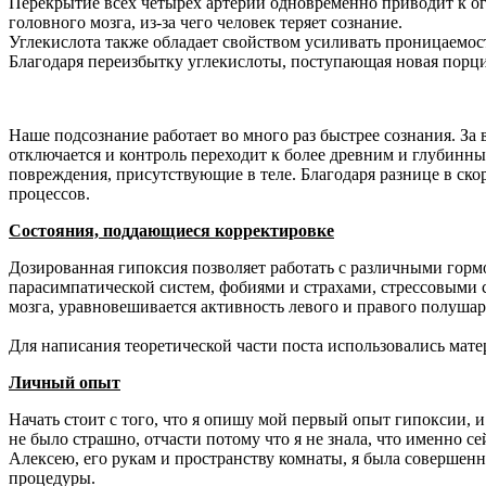
Перекрытие всех четырех артерий одновременно приводит к ог
головного мозга, из-за чего человек теряет сознание.
Углекислота также обладает свойством усиливать проницаемос
Благодаря переизбытку углекислоты, поступающая новая порци
Наше подсознание работает во много раз быстрее сознания. За
отключается и контроль переходит к более древним и глубинны
повреждения, присутствующие в теле. Благодаря разнице в ско
процессов.
Состояния, поддающиеся корректировке
Дозированная гипоксия позволяет работать с различными гор
парасимпатической систем, фобиями и страхами, стрессовыми
мозга, уравновешивается активность левого и правого полуша
Для написания теоретической части поста использовались мате
Личный опыт
Начать стоит с того, что я опишу мой первый опыт гипоксии, и 
не было страшно, отчасти потому что я не знала, что именно 
Алексею, его рукам и пространству комнаты, я была совершенн
процедуры.