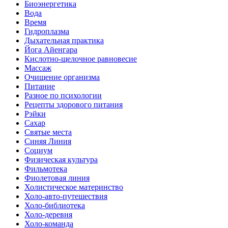
Биоэнергетика
Вода
Время
Гидроплазма
Дыхательная практика
Йога Айенгара
Кислотно-щелочное равновесие
Массаж
Очищение организма
Питание
Разное по психологии
Рецепты здорового питания
Рэйки
Сахар
Святые места
Синяя Линия
Социум
Физическая культура
Фильмотека
Фиолетовая линия
Холистическое материнство
Холо-авто-путешествия
Холо-библиотека
Холо-деревня
Холо-команда