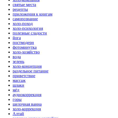
святые места
рецепты
приложения к книгам
самопознание
холо-поход
холо-психология
полезные сладости
йога
постмодерн
фотоминутка
холо-хозяйство
вода
зелень
холо-концепция
раздельное питание
приветствие
массаж
шлаки
мёд
аудиокоррекция
горы
щелочная ванна
холо-коррекция
Алтай