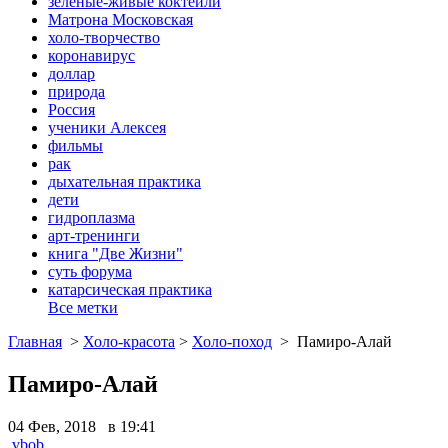
зеленые-живые коктейли
Матрона Московская
холо-творчество
коронавирус
доллар
природа
Россия
ученики Алексея
фильмы
рак
дыхательная практика
дети
гидроплазма
арт-тренинги
книга "Две Жизни"
суть форума
катарсическая практика
Все метки
Главная
>
Холо-красота
>
Холо-поход
>
Памиро-Алай
Памиро-Алай
04 Фев, 2018 в 19:41
vbob