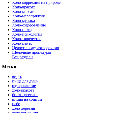
Холо-коррекция на природе
Холо-красота
Холо-массаж
Холо-мероприятия
Холо-музыка
Холо-оздоровление
Холо-поход
Холо-психология
Холо-творчество
Холо-центр
Целостная аудиокоррекция
Щелочные процедуры
Все разделы
Метки
видео
пища для души
оздоровление
холо-красота
биоэнергетика
взгляд на социум
небо
холо-деревня
холо-компания