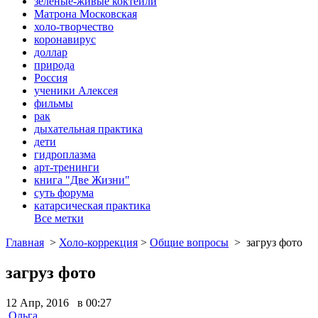
зеленые-живые коктейли
Матрона Московская
холо-творчество
коронавирус
доллар
природа
Россия
ученики Алексея
фильмы
рак
дыхательная практика
дети
гидроплазма
арт-тренинги
книга "Две Жизни"
суть форума
катарсическая практика
Все метки
Главная
>
Холо-коррекция
>
Общие вопросы
>
загруз фото
загруз фото
12 Апр, 2016 в 00:27
Ольга