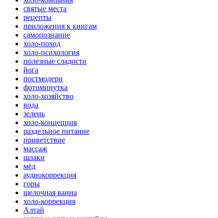
святые места
рецепты
приложения к книгам
самопознание
холо-поход
холо-психология
полезные сладости
йога
постмодерн
фотоминутка
холо-хозяйство
вода
зелень
холо-концепция
раздельное питание
приветствие
массаж
шлаки
мёд
аудиокоррекция
горы
щелочная ванна
холо-коррекция
Алтай