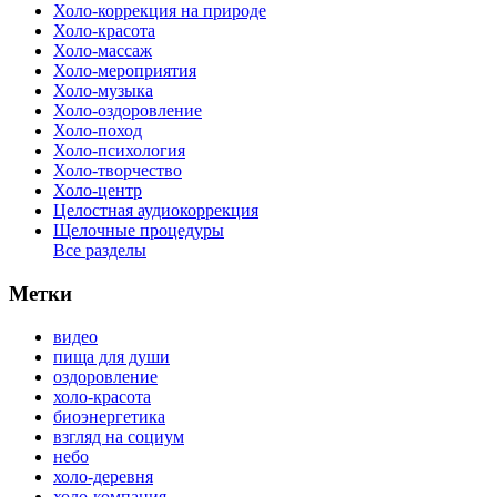
Холо-коррекция на природе
Холо-красота
Холо-массаж
Холо-мероприятия
Холо-музыка
Холо-оздоровление
Холо-поход
Холо-психология
Холо-творчество
Холо-центр
Целостная аудиокоррекция
Щелочные процедуры
Все разделы
Метки
видео
пища для души
оздоровление
холо-красота
биоэнергетика
взгляд на социум
небо
холо-деревня
холо-компания