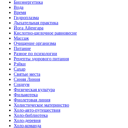
Биоэнергетика
Вода
Время
Гидроплазма
Дыхательная практика
Йога Айенгара
Кислотно-щелочное равновесие
Массаж
Очищение организма
Питание
Разное по психологии
Рецепты здорового питания
Рэйки
Сахар
Святые места
Синяя Линия
Социум
Физическая культура
Фильмотека
Фиолетовая линия
Холистическое материнство
Холо-авто-путешествия
Холо-библиотека
Холо-деревня
Холо-команда