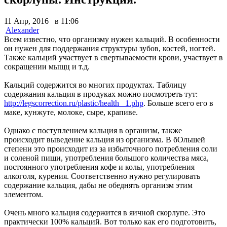
11 Апр, 2016 в 11:06
Alexander
Всем известно, что организму нужен кальций. В особенности
он нужен для поддержания структуры зубов, костей, ногтей.
Также кальций участвует в свертываемости крови, участвует в
сокращении мыщц и т.д.
Кальций содержится во многих продуктах. Таблицу
содержания кальция в продуках можно посмотреть тут:
http://legscorrection.ru/plastic/health_
1.php
. Больше всего его в
маке, кунжуте, молоке, сыре, крапиве.
Однако с поступлением кальция в организм, также
происходит выведение кальция из организма. В бОльшей
степени это происходит из за избыточного потребления соли
и соленой пищи, употребления большого количества мяса,
постоянного употребления кофе и колы, употребления
алкоголя, курения. Соответственно нужно регулировать
содержание кальция, дабы не обеднять организм этим
элементом.
Очень много кальция содержится в яичной скорлупе. Это
практически 100% кальций. Вот только как его подготовить,