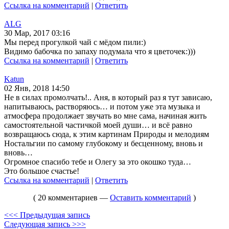
Ссылка на комментарий
|
Ответить
ALG
30 Мар, 2017 03:16
Мы перед прогулкой чай с мёдом пили:)
Видимо бабочка по запаху подумала что я цветочек:)))
Ссылка на комментарий
|
Ответить
Katun
02 Янв, 2018 14:50
Не в силах промолчать!.. Аня, в который раз я тут зависаю,
напитываюсь, растворяюсь… и потом уже эта музыка и
атмосфера продолжает звучать во мне сама, начиная жить
самостоятельной частичкой моей души… и всё равно
возвращаюсь сюда, к этим картинам Природы и мелодиям
Ностальгии по самому глубокому и бесценному, вновь и
вновь…
Огромное спасибо тебе и Олегу за это окошко туда…
Это большое счастье!
Ссылка на комментарий
|
Ответить
( 20 комментариев —
Оставить комментарий
)
<<< Предыдущая запись
Следующая запись >>>