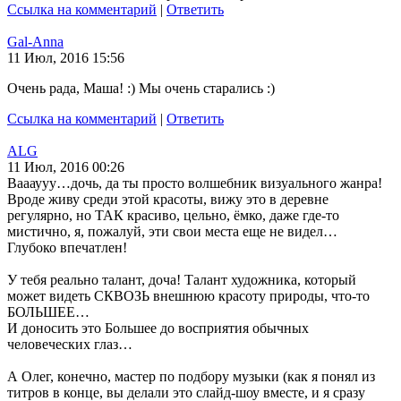
Ссылка на комментарий
|
Ответить
Gal-Anna
11 Июл, 2016 15:56
Очень рада, Маша! :) Мы очень старались :)
Ссылка на комментарий
|
Ответить
ALG
11 Июл, 2016 00:26
Ваааууу…дочь, да ты просто волшебник визуального жанра!
Вроде живу среди этой красоты, вижу это в деревне
регулярно, но ТАК красиво, цельно, ёмко, даже где-то
мистично, я, пожалуй, эти свои места еще не видел…
Глубоко впечатлен!
У тебя реально талант, доча! Талант художника, который
может видеть СКВОЗЬ внешнюю красоту природы, что-то
БОЛЬШЕЕ…
И доносить это Большее до восприятия обычных
человеческих глаз…
А Олег, конечно, мастер по подбору музыки (как я понял из
титров в конце, вы делали это слайд-шоу вместе, и я сразу