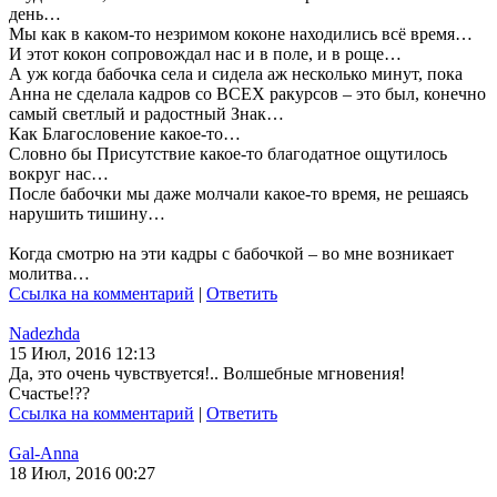
день…
Мы как в каком-то незримом коконе находились всё время…
И этот кокон сопровождал нас и в поле, и в роще…
А уж когда бабочка села и сидела аж несколько минут, пока
Анна не сделала кадров со ВСЕХ ракурсов – это был, конечно
самый светлый и радостный Знак…
Как Благословение какое-то…
Словно бы Присутствие какое-то благодатное ощутилось
вокруг нас…
После бабочки мы даже молчали какое-то время, не решаясь
нарушить тишину…
Когда смотрю на эти кадры с бабочкой – во мне возникает
молитва…
Ссылка на комментарий
|
Ответить
Nadezhda
15 Июл, 2016 12:13
Да, это очень чувствуется!.. Волшебные мгновения!
Счастье!??
Ссылка на комментарий
|
Ответить
Gal-Anna
18 Июл, 2016 00:27