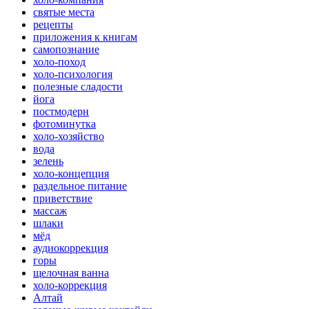
святые места
рецепты
приложения к книгам
самопознание
холо-поход
холо-психология
полезные сладости
йога
постмодерн
фотоминутка
холо-хозяйство
вода
зелень
холо-концепция
раздельное питание
приветствие
массаж
шлаки
мёд
аудиокоррекция
горы
щелочная ванна
холо-коррекция
Алтай