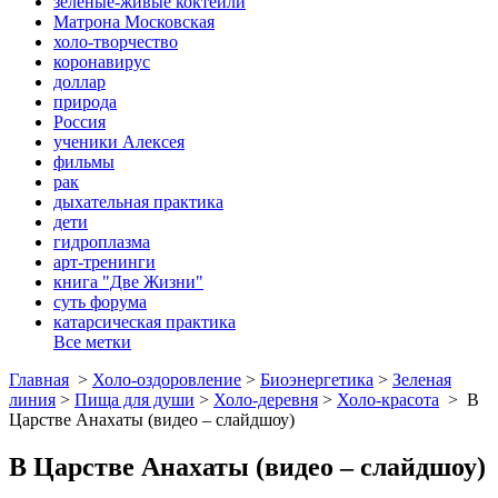
зеленые-живые коктейли
Матрона Московская
холо-творчество
коронавирус
доллар
природа
Россия
ученики Алексея
фильмы
рак
дыхательная практика
дети
гидроплазма
арт-тренинги
книга "Две Жизни"
суть форума
катарсическая практика
Все метки
Главная
>
Холо-оздоровление
>
Биоэнергетика
>
Зеленая
линия
>
Пища для души
>
Холо-деревня
>
Холо-красота
>
В
Царстве Анахаты (видео – слайдшоу)
В Царстве Анахаты (видео – слайдшоу)