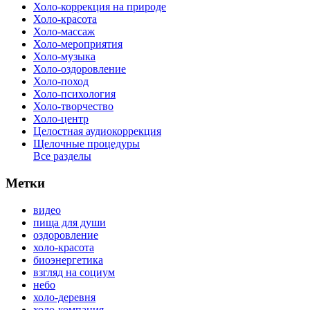
Холо-коррекция на природе
Холо-красота
Холо-массаж
Холо-мероприятия
Холо-музыка
Холо-оздоровление
Холо-поход
Холо-психология
Холо-творчество
Холо-центр
Целостная аудиокоррекция
Щелочные процедуры
Все разделы
Метки
видео
пища для души
оздоровление
холо-красота
биоэнергетика
взгляд на социум
небо
холо-деревня
холо-компания