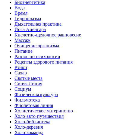
Биоэнергетика
Вода
Время
Гидроплазма
Дыхательная практика
Йога Айенгара
Кислотно-щелочное равновесие
Массаж
Очищение организма
Питание
Разное по психологии
Рецепты здорового питания
Рэйки
Сахар
Святые места
Синяя Линия
Социум
Физическая культура
Фильмотека
Фиолетовая линия
Холистическое материнство
Холо-авто-путешествия
Холо-библиотека
Холо-деревня
Холо-команда